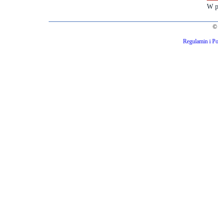
W p
© 
Regulamin i Po