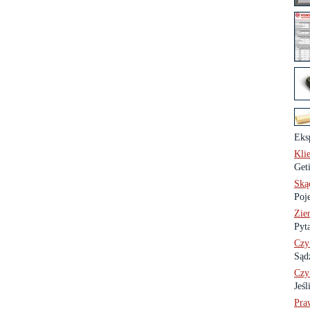
Eks
Kli
Get
Skąd
Poj
Zie
Pyt
Czy
Sąd
Czy
Jeś
Praw