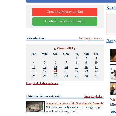
Karta
Opublikuj własny artykuł
Opublikuj artykuł z linkami
Kalendarium
dodaj wydarzenie »
Arty
«
Marzec 2013
»
Pon
Wto
Śro
Czw
Pią
Sob
Nie
1
2
3
4
5
6
7
8
9
10
11
12
13
14
15
16
17
18
19
20
21
22
23
24
25
26
27
28
29
30
31
Przejdź do kalendarium »
Ostatnio dodane artykuły
dodaj artykuł »
Wir
Wnętrza z duszą w stylu Scandinavian Warmth
Mie
Naturalne materiały i kolory ziemi o głębszych
tonach to baza wnętrz w...