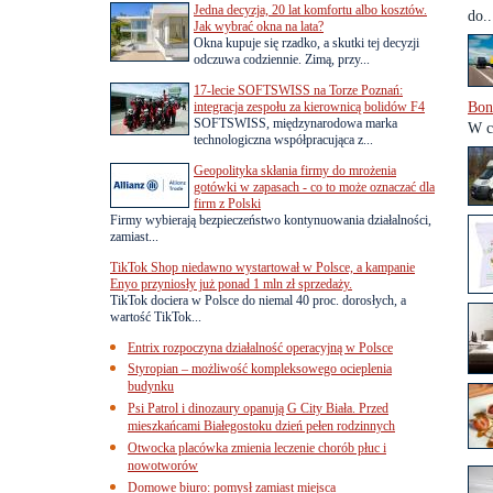
Jedna decyzja, 20 lat komfortu albo kosztów.
do..
Jak wybrać okna na lata?
Okna kupuje się rzadko, a skutki tej decyzji
odczuwa codziennie. Zimą, przy...
17-lecie SOFTSWISS na Torze Poznań:
integracja zespołu za kierownicą bolidów F4
Bon
SOFTSWISS, międzynarodowa marka
W c
technologiczna współpracująca z...
Geopolityka skłania firmy do mrożenia
gotówki w zapasach - co to może oznaczać dla
firm z Polski
Firmy wybierają bezpieczeństwo kontynuowania działalności,
zamiast...
TikTok Shop niedawno wystartował w Polsce, a kampanie
Enyo przyniosły już ponad 1 mln zł sprzedaży.
TikTok dociera w Polsce do niemal 40 proc. dorosłych, a
wartość TikTok...
Entrix rozpoczyna działalność operacyjną w Polsce
Styropian – możliwość kompleksowego ocieplenia
budynku
Psi Patrol i dinozaury opanują G City Biała. Przed
mieszkańcami Białegostoku dzień pełen rodzinnych
Otwocka placówka zmienia leczenie chorób płuc i
nowotworów
Domowe biuro: pomysł zamiast miejsca