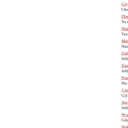
Czy
Cho
Dla
Na 
Dla
Ten
Mas
Naw
Zob
Jeśl
Zna
Jeśl
Poz
Nie
3 m
Czy 
Agr
Jeśl
Wcz
Gdy
Wak