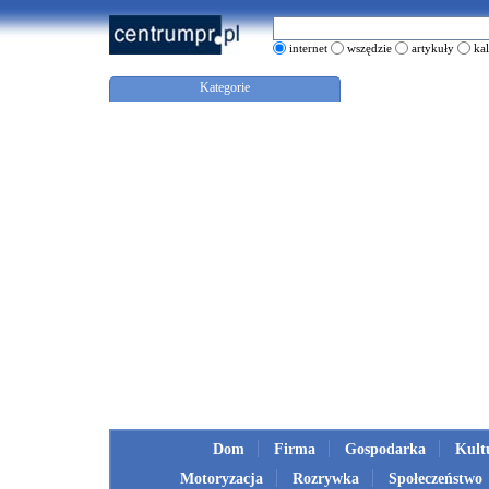
internet
wszędzie
artykuły
ka
Kategorie
Dom
Firma
Gospodarka
Kult
Motoryzacja
Rozrywka
Społeczeństwo