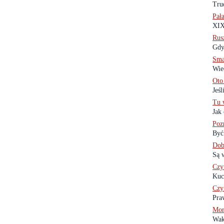
Tru
Pał
XIX
Rus
Gdy
Sma
Wiec
Oto
Jeśl
Tu 
Jak
Poz
Być
Dob
Są w
Czy
Kuc
Czy 
Pra
Mor
Wak