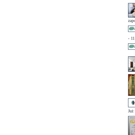
zap
- 1
Już