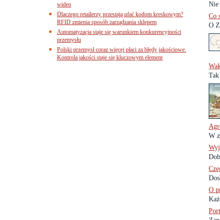
Nie
wideo
Dlaczego retailerzy przestają ufać kodom kreskowym?
Co 
RFID zmienia sposób zarządzania sklepem
O Zi
Automatyzacja staje się warunkiem konkurencyjności
przemysłu
Polski przemysł coraz więcej płaci za błędy jakościowe.
Kontrola jakości staje się kluczowym element
Wak
Tak
Agr
W z
Wyj
Dob
Cze
Dos
O p
Każd
Port