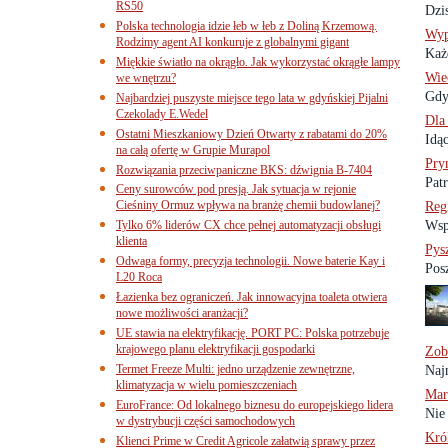
RS50
Dzis
Polska technologia idzie łeb w łeb z Doliną Krzemową.
Wyp
Rodzimy agent AI konkuruje z globalnymi gigant
Każ
Miękkie światło na okrągło. Jak wykorzystać okrągłe lampy
Wie
we wnętrzu?
Gdy
Najbardziej puszyste miejsce tego lata w gdyńskiej Pijalni
Czekolady E.Wedel
Dla
Ostatni Mieszkaniowy Dzień Otwarty z rabatami do 20%
Idąc
na całą ofertę w Grupie Murapol
Pry
Rozwiązania przeciwpaniczne BKS: dźwignia B-7404
Patr
Ceny surowców pod presją. Jak sytuacja w rejonie
Cieśniny Ormuz wpływa na branżę chemii budowlanej?
Reg
Tylko 6% liderów CX chce pełnej automatyzacji obsługi
Wsp
klienta
Pys
Odwaga formy, precyzja technologii. Nowe baterie Kay i
Pos
L20 Roca
Łazienka bez ograniczeń. Jak innowacyjna toaleta otwiera
nowe możliwości aranżacji?
UE stawia na elektryfikację. PORT PC: Polska potrzebuje
krajowego planu elektryfikacji gospodarki
Zob
Termet Freeze Multi: jedno urządzenie zewnętrzne,
Naj
klimatyzacja w wielu pomieszczeniach
Mar
EuroFrance: Od lokalnego biznesu do europejskiego lidera
Nie 
w dystrybucji części samochodowych
Kró
Klienci Prime w Credit Agricole załatwią sprawy przez