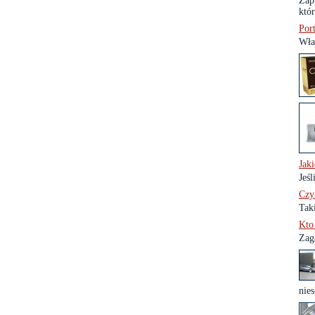
Zap
któ
Por
Wła
Jak
Jeśl
Czy
Tak
Kto
Zaga
nies