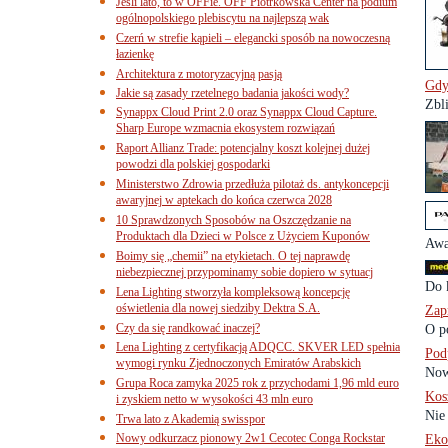
Jeśli lato, to w OFFie. OFF Piotrkowska Center na podium
ogólnopolskiego plebiscytu na najlepszą wak
Czerń w strefie kąpieli – elegancki sposób na nowoczesną
łazienkę
Architektura z motoryzacyjną pasją
Gdy
Jakie są zasady rzetelnego badania jakości wody?
Zbli
Synappx Cloud Print 2.0 oraz Synappx Cloud Capture.
Sharp Europe wzmacnia ekosystem rozwiązań
Raport Allianz Trade: potencjalny koszt kolejnej dużej
powodzi dla polskiej gospodarki
Ministerstwo Zdrowia przedłuża pilotaż ds. antykoncepcji
awaryjnej w aptekach do końca czerwca 2028
10 Sprawdzonych Sposobów na Oszczędzanie na
Produktach dla Dzieci w Polsce z Użyciem Kuponów
Awa
Boimy się „chemii” na etykietach. O tej naprawdę
niebezpiecznej przypominamy sobie dopiero w sytuacj
Do 
Lena Lighting stworzyła kompleksową koncepcję
oświetlenia dla nowej siedziby Dektra S.A.
Zap
Czy da się randkować inaczej?
O po
Lena Lighting z certyfikacją ADQCC. SKVER LED spełnia
Pod
wymogi rynku Zjednoczonych Emiratów Arabskich
Now
Grupa Roca zamyka 2025 rok z przychodami 1,96 mld euro
Kos
i zyskiem netto w wysokości 43 mln euro
Nie 
Trwa lato z Akademią swisspor
Nowy odkurzacz pionowy 2w1 Cecotec Conga Rockstar
Eko