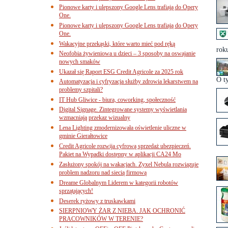
Pionowe karty i ulepszony Google Lens trafiają do Opery
One.
Pionowe karty i ulepszony Google Lens trafiają do Opery
One.
Wakacyjne przekąski, które warto mieć pod ręką
roku
Neofobia żywieniowa u dzieci – 3 sposoby na oswajanie
nowych smaków
Ukazał się Raport ESG Credit Agricole za 2025 rok
O t
Automatyzacja i cyfryzacja służby zdrowia lekarstwem na
problemy szpitali?
IT Hub Gliwice - biura, coworking, społeczność
Digital Signage. Zintegrowane systemy wyświetlania
wzmacniają przekaz wizualny
Lena Lighting zmodernizowała oświetlenie uliczne w
gminie Gierałtowice
Credit Agricole rozwija cyfrową sprzedaż ubezpieczeń.
Pakiet na Wypadki dostępny w aplikacji CA24 Mo
Zasłużony spokój na wakacjach. Zyxel Nebula rozwiązuje
problem nadzoru nad siecią firmową
Dreame Globalnym Liderem w kategorii robotów
sprzątających!
Deserek ryżowy z truskawkami
SIERPNIOWY ŻAR Z NIEBA. JAK OCHRONIĆ
PRACOWNIKÓW W TERENIE?