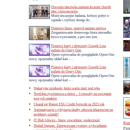
Otwocka placówka zmienia leczenie chorób
płuc i nowotworów
Mniej inwazyjne badania, krótszy pobyt w
szpitalu i szybszy dostęp do...
Domowe biuro: pomysł zamiast miejsca
Zorganizowanie domowego biura nierzadko
bywa wyzwaniem, a jest ono tym...
Pionowe karty i ulepszony Google Lens
trafiają do Opery One.
Opera wprowadza do przeglądarki Opera One
nowy, opcjonalny układ kart –...
Pionowe karty i ulepszony Google Lens
trafiają do Opery One.
Opera wprowadza do przeglądarki Opera One
nowy, opcjonalny układ kart –...
Wakacyjne przekąski, które warto mieć pod ręką
Neofobia żywieniowa u dzieci – 3 sposoby na oswajanie
nowych smaków
Ukazał się Raport ESG Credit Agricole za 2025 rok
Automatyzacja i cyfryzacja służby zdrowia lekarstwem na
problemy szpitali?
IT Hub Gliwice - biura, coworking, społeczność
Kup 
Digital Signage. Zintegrowane systemy wyświetlania
Fir