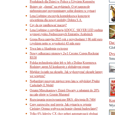
Produktach dla Dzieci w Polsce z Użyciem Kuponów
Boimy się „chemii” na etykietach. O tej naprawdę
niebezpiecznej przypominamy sobie dopiero w sytuacj
Lena Lighting stworzyła kompleksową koncepcję
oświetlenia dla nowej siedziby Dektra S.A.
Czy da się randkować inaczej?
Lena Lighting z certyfikacją ADQCC. SKVER LED spełnia
wymogi rynku Zjednoczonych Emiratów Arabskich
Grupa Roca zamyka 2025 rok z przychodami 1,96 mld euro
Dac
i zyskiem netto w wysokości 43 mln euro
Glo
Trwa lato z Akademią swisspor
Nowy odkurzacz pionowy 2w1 Cecotec Conga Rockstar
Dys
RS50
Smuk
Polska technologia idzie łeb w łeb z Doliną Krzemową.
Rodzimy agent AI konkuruje z globalnymi gigant
Miękkie światło na okrągło. Jak wykorzystać okrągłe lampy
we wnętrzu?
Najbardziej puszyste miejsce tego lata w gdyńskiej Pijalni
Czekolady E.Wedel
Ostatni Mieszkaniowy Dzień Otwarty z rabatami do 20%
na całą ofertę w Grupie Murapol
Rozwiązania przeciwpaniczne BKS: dźwignia B-7404
Kon
Ceny surowców pod presją. Jak sytuacja w rejonie
Wys
Cieśniny Ormuz wpływa na branżę chemii budowlanej?
Tylko 6% liderów CX chce pełnej automatyzacji obsługi