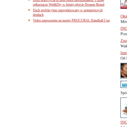
odkurzacze Wet&Dry w letniej ofercie Dreame Brand
Dach perfekcyjnie zaprojektowany w najmniejszych
detalach
Okn
Video-zaproszenie na turniej PROCURAL Handball Cup
Mów
ING
Prze
Zna
Wak
Inn
Od k
Spó
ING