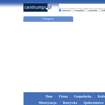
internet
wszędzie
artykuły
ka
Kategorie
Dom
Firma
Gospodarka
Kult
Motoryzacja
Rozrywka
Społeczeństwo