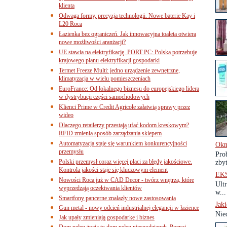
klienta
Odwaga formy, precyzja technologii. Nowe baterie Kay i
L20 Roca
Łazienka bez ograniczeń. Jak innowacyjna toaleta otwiera
nowe możliwości aranżacji?
UE stawia na elektryfikację. PORT PC: Polska potrzebuje
krajowego planu elektryfikacji gospodarki
Termet Freeze Multi: jedno urządzenie zewnętrzne,
klimatyzacja w wielu pomieszczeniach
EuroFrance: Od lokalnego biznesu do europejskiego lidera
w dystrybucji części samochodowych
Klienci Prime w Credit Agricole załatwią sprawy przez
wideo
Dlaczego retailerzy przestają ufać kodom kreskowym?
RFID zmienia sposób zarządzania sklepem
Automatyzacja staje się warunkiem konkurencyjności
Okn
przemysłu
Pro
Polski przemysł coraz więcej płaci za błędy jakościowe.
zbyt
Kontrola jakości staje się kluczowym element
EK
Nowości Roca już w CAD Decor - twórz wnętrza, które
Ult
wyprzedzają oczekiwania klientów
w...
Smartfony pancerne znalazły nowe zastosowania
Jak
Gun metal - nowy odcień industrialnej elegancji w łazience
Nie
Jak upały zmieniają gospodarkę i biznes
Dom pełen życia to dom pełen niespodzianek. Poznaj