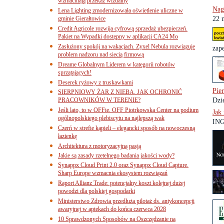
wzmacniają przekaz wizualny
Nag
Lena Lighting zmodernizowała oświetlenie uliczne w
gminie Gierałtowice
22 
Credit Agricole rozwija cyfrową sprzedaż ubezpieczeń.
Pakiet na Wypadki dostępny w aplikacji CA24 Mo
Zasłużony spokój na wakacjach. Zyxel Nebula rozwiązuje
zap
problem nadzoru nad siecią firmową
Dreame Globalnym Liderem w kategorii robotów
sprzątających!
Deserek ryżowy z truskawkami
Pie
SIERPNIOWY ŻAR Z NIEBA. JAK OCHRONIĆ
PRACOWNIKÓW W TERENIE?
Dzi
Jeśli lato, to w OFFie. OFF Piotrkowska Center na podium
Jak
ogólnopolskiego plebiscytu na najlepszą wak
ING
Czerń w strefie kąpieli – elegancki sposób na nowoczesną
łazienkę
Architektura z motoryzacyjną pasją
Jakie są zasady rzetelnego badania jakości wody?
Synappx Cloud Print 2.0 oraz Synappx Cloud Capture.
Sharp Europe wzmacnia ekosystem rozwiązań
Raport Allianz Trade: potencjalny koszt kolejnej dużej
powodzi dla polskiej gospodarki
Ministerstwo Zdrowia przedłuża pilotaż ds. antykoncepcji
awaryjnej w aptekach do końca czerwca 2028
10 Sprawdzonych Sposobów na Oszczędzanie na