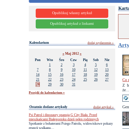
Karta
Opublikuj własny artykuł
Opublikuj artykuł z linkami
Kalendarium
dodaj wydarzenie »
Arty
«
Maj 2012
»
Pon
Wto
Śro
Czw
Pią
Sob
Nie
1
2
3
4
5
6
7
8
9
10
11
12
13
14
15
16
17
18
19
20
21
22
23
24
25
26
27
Co 
28
29
30
31
Z b
że..
Przejdź do kalendarium »
Ostatnio dodane artykuły
Gen
dodaj artykuł »
Psi Patrol i dinozaury opanują G City Biała. Przed
mieszkańcami Białegostoku dzień pełen rodzinnych
Spotkanie z bohaterami Psiego Patrolu, widowiskowe pokazy
erupcji wulkanu,...