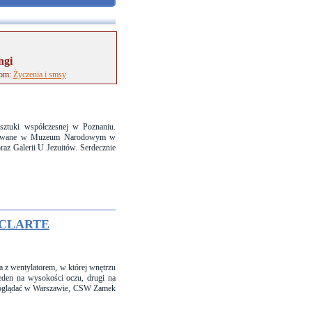
ngi
tom:
Życzenia i smsy
tuki współczesnej w Poznaniu.
entowane w Muzeum Narodowym w
raz Galerii U Jezuitów. Serdecznie
 CLARTE
a z wentylatorem, w której wnętrzu
eden na wysokości oczu, drugi na
na oglądać w Warszawie, CSW Zamek