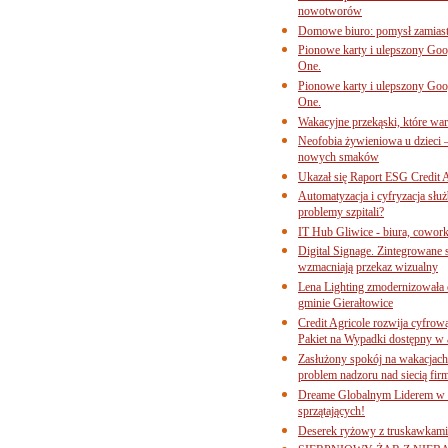
nowotworów
Domowe biuro: pomysł zamiast
Pionowe karty i ulepszony Goog
One.
Pionowe karty i ulepszony Goog
One.
Wakacyjne przekąski, które war
Neofobia żywieniowa u dzieci 
nowych smaków
Ukazał się Raport ESG Credit A
Automatyzacja i cyfryzacja słu
problemy szpitali?
IT Hub Gliwice - biura, cowork
Digital Signage. Zintegrowane
wzmacniają przekaz wizualny
Lena Lighting zmodernizowała o
gminie Gierałtowice
Credit Agricole rozwija cyfrow
Pakiet na Wypadki dostępny w
Zasłużony spokój na wakacjach
problem nadzoru nad siecią fi
Dreame Globalnym Liderem w k
sprzątających!
Deserek ryżowy z truskawkami