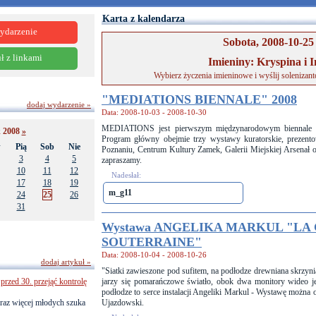
Karta z kalendarza
ydarzenie
Sobota, 2008-10-25
ł z linkami
Imieniny: Kryspina i I
Wybierz życzenia imieninowe i wyślij solenizan
"MEDIATIONS BIENNALE" 2008
dodaj wydarzenie »
Data: 2008-10-03 - 2008-10-30
MEDIATIONS jest pierwszym międzynarodowym biennale sz
k 2008
»
Program główny obejmie trzy wystawy kuratorskie, prez
w
Pią
Sob
Nie
Poznaniu, Centrum Kultury Zamek, Galerii Miejskiej Arsenał o
3
4
5
zapraszamy.
10
11
12
Nadesłał:
17
18
19
m_g11
24
25
26
31
Wystawa ANGELIKA MARKUL "LA
SOUTERRAINE"
Data: 2008-10-04 - 2008-10-26
dodaj artykuł »
"Siatki zawieszone pod sufitem, na podłodze drewniana skrzyni
przed 30. przejąć kontrolę
jarzy się pomarańczowe światło, obok dwa monitory wideo j
podłodze to serce instalacji Angeliki Markul - Wystawę moż
raz więcej młodych szuka
Ujazdowski.