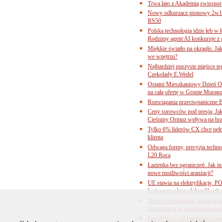
Trwa lato z Akademią swisspor
Nowy odkurzacz pionowy 2w1 
RS50
Polska technologia idzie łeb w
Rodzimy agent AI konkuruje z 
Miękkie światło na okrągło. Ja
we wnętrzu?
Najbardziej puszyste miejsce te
Czekolady E.Wedel
Ostatni Mieszkaniowy Dzień O
na całą ofertę w Grupie Murapo
Rozwiązania przeciwpaniczne 
Ceny surowców pod presją. Jak 
Cieśniny Ormuz wpływa na bra
Tylko 6% liderów CX chce pełne
klienta
Odwaga formy, precyzja technol
L20 Roca
Łazienka bez ograniczeń. Jak i
nowe możliwości aranżacji?
UE stawia na elektryfikację. P
krajowego planu elektryfikacji
Termet Freeze Multi: jedno urz
klimatyzacja w wielu pomieszc
EuroFrance: Od lokalnego bizne