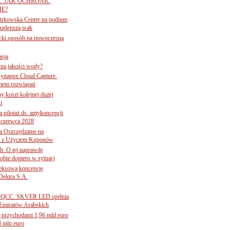
A. JAK OCHRONIĆ
E?
iotrkowska Center na podium
najlepszą wak
ancki sposób na nowoczesną
asją
ania jakości wody?
Synappx Cloud Capture.
tem rozwiązań
ny koszt kolejnej dużej
i
 pilotaż ds. antykoncepcji
 czerwca 2028
 Oszczędzanie na
ce z Użyciem Kuponów
ch. O tej naprawdę
obie dopiero w sytuacj
leksową koncepcję
 Dektra S.A.
ą ADQCC. SKVER LED spełnia
Emiratów Arabskich
 przychodami 1,96 mld euro
3 mln euro