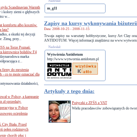
Nadesłał:
 stylu Scandinavian Warmth
m_g11
y i kolory ziemi o głębszych
rz w...
Zapisy na kursy wykonywania biżuteri
lat komfortu albo kosztów.
Data: 2008-10-25 - 2008-11-15
 lata?
dko, a skutki tej decyzji
Trwaja zapisy na warsztaty hobbystyczne, kursy Art Clay 
. Zimą, przy...
ANTIDOTUM. Więcej informacji znajdziesz na www.wytwornia
Nadesłał:
SS na Torze Poznań:
 za kierownicą bolidów F4
Wytwórnia Antidotum
zynarodowa marka
http://www.wytwornia.antidotum.pl
ółpracująca z...
a firmy do mrożenia
 - co to może oznaczać dla
ontynuowania działalności,
Artykuły z tego dnia:
ował w Polsce, a kampanie
n zł sprzedaży.
Pożyczki z ZFŚS a VAT
operacyjną w Polsce
Wielu pracodawców zobowiązanych do twor
ksowego ocieplenia
G City Biała. Przed
eń pełen rodzinnych
nie chorób płuc i