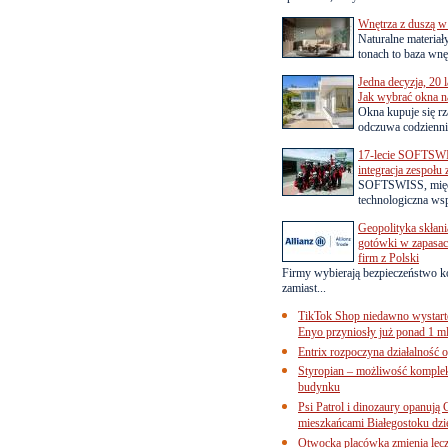
Wnętrza z duszą w
Naturalne materiał
tonach to baza wnęt
Jedna decyzja, 20 
Jak wybrać okna na
Okna kupuje się rza
odczuwa codziennie
17-lecie SOFTSWI
integracja zespołu
SOFTSWISS, międ
technologiczna wsp
Geopolityka skłani
gotówki w zapasach
firm z Polski
Firmy wybierają bezpieczeństwo k
zamiast...
TikTok Shop niedawno wystart
Enyo przyniosły już ponad 1 ml
Entrix rozpoczyna działalność 
Styropian – możliwość komple
budynku
Psi Patrol i dinozaury opanują 
mieszkańcami Białegostoku dzi
Otwocka placówka zmienia lecze