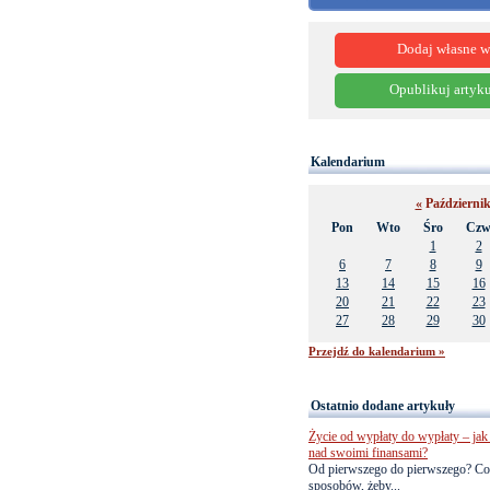
Dodaj własne w
Opublikuj artyku
Kalendarium
«
Październi
Pon
Wto
Śro
Cz
1
2
6
7
8
9
13
14
15
16
20
21
22
23
27
28
29
30
Przejdź do kalendarium »
Ostatnio dodane artykuły
Życie od wypłaty do wypłaty – jak 
nad swoimi finansami?
Od pierwszego do pierwszego? Co
sposobów, żeby...