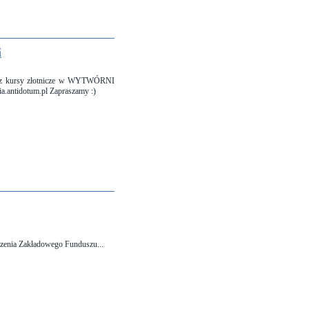
i
oraz kursy złotnicze w WYTWÓRNI
.antidotum.pl Zapraszamy :)
zenia Zakładowego Funduszu...