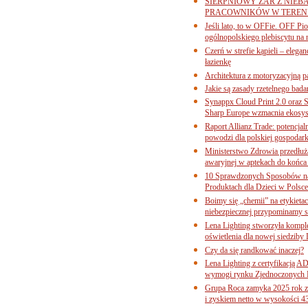
SIERPNIOWY ŻAR Z NIEB
PRACOWNIKÓW W TERENI
Jeśli lato, to w OFFie. OFF P
ogólnopolskiego plebiscytu na 
Czerń w strefie kąpieli – eleg
łazienkę
Architektura z motoryzacyjną p
Jakie są zasady rzetelnego bad
Synappx Cloud Print 2.0 oraz 
Sharp Europe wzmacnia ekosys
Raport Allianz Trade: potencjal
powodzi dla polskiej gospodark
Ministerstwo Zdrowia przedłuża
awaryjnej w aptekach do końca
10 Sprawdzonych Sposobów na
Produktach dla Dzieci w Pols
Boimy się „chemii” na etykieta
niebezpiecznej przypominamy s
Lena Lighting stworzyła komp
oświetlenia dla nowej siedziby
Czy da się randkować inaczej?
Lena Lighting z certyfikacj
wymogi rynku Zjednoczonych 
Grupa Roca zamyka 2025 rok z
i zyskiem netto w wysokości 4