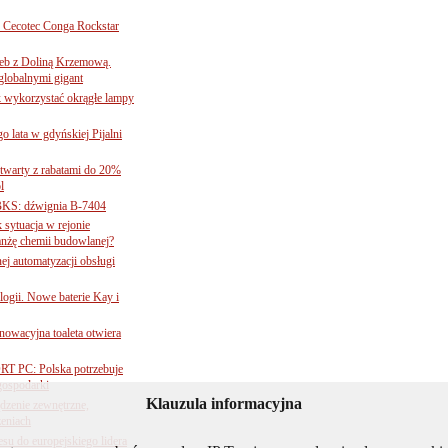
Cecotec Conga Rockstar
 łeb z Doliną Krzemową.
globalnymi gigant
k wykorzystać okrągłe lampy
go lata w gdyńskiej Pijalni
twarty z rabatami do 20%
l
BKS: dźwignia B-7404
sytuacja w rejonie
nżę chemii budowlanej?
j automatyzacji obsługi
ogii. Nowe baterie Kay i
nnowacyjna toaleta otwiera
ORT PC: Polska potrzebuje
 gospodarki
Klauzula informacyjna
ądzenie zewnętrzne,
zeniach
su do europejskiego lidera