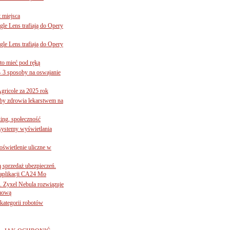
 miejsca
le Lens trafiają do Opery
le Lens trafiają do Opery
to mieć pod ręką
– 3 sposoby na oswajanie
gricole za 2025 rok
żby zdrowia lekarstwem na
ing, społeczność
 systemy wyświetlania
świetlenie uliczne w
ą sprzedaż ubezpieczeń.
 aplikacji CA24 Mo
. Zyxel Nebula rozwiązuje
rmową
ategorii robotów