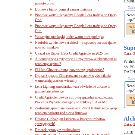
album 
nowotworów
Nades
Domowe biuro: pomysł zamiast miejsca
Pionowe karty i ulepszony Google Lens trafiają do Opery
Neod
http:
One.
Pionowe karty i ulepszony Google Lens trafiają do Opery
One.
Wakacyjne przekąski, które warto mieć pod ręką
Neofobia żywieniowa u dzieci – 3 sposoby na oswajanie
Sup
nowych smaków
Ukazał się Raport ESG Credit Agricole za 2025 rok
Data: 
Automatyzacja i cyfryzacja służby zdrowia lekarstwem na
W dni
problemy szpitali?
35 50
IT Hub Gliwice - biura, coworking, społeczność
DACHU"
Digital Signage. Zintegrowane systemy wyświetlania
Nades
wzmacniają przekaz wizualny
Neod
Lena Lighting zmodernizowała oświetlenie uliczne w
http:
gminie Gierałtowice
Credit Agricole rozwija cyfrową sprzedaż ubezpieczeń.
Pakiet na Wypadki dostępny w aplikacji CA24 Mo
Zasłużony spokój na wakacjach. Zyxel Nebula rozwiązuje
problem nadzoru nad siecią firmową
Alch
Dreame Globalnym Liderem w kategorii robotów
sprzątających!
Data: 
Deserek ryżowy z truskawkami
23.10