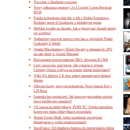
Trwa lato z Akademią swisspor
Nowy odkurzacz pionowy 2w1 Cecotec Conga Rockstar
RS50
Polska technologia idzie łeb w łeb z Doliną Krzemową.
Rodzimy agent AI konkuruje z globalnymi gigant
Miękkie światło na okrągło. Jak wykorzystać okrągłe lampy
we wnętrzu?
Najbardziej puszyste miejsce tego lata w gdyńskiej Pijalni
Czekolady E.Wedel
Ostatni Mieszkaniowy Dzień Otwarty z rabatami do 20%
na całą ofertę w Grupie Murapol
Rozwiązania przeciwpaniczne BKS: dźwignia B-7404
Ceny surowców pod presją. Jak sytuacja w rejonie
Cieśniny Ormuz wpływa na branżę chemii budowlanej?
Tylko 6% liderów CX chce pełnej automatyzacji obsługi
klienta
Odwaga formy, precyzja technologii. Nowe baterie Kay i
L20 Roca
Łazienka bez ograniczeń. Jak innowacyjna toaleta otwiera
nowe możliwości aranżacji?
UE stawia na elektryfikację. PORT PC: Polska potrzebuje
krajowego planu elektryfikacji gospodarki
Termet Freeze Multi: jedno urządzenie zewnętrzne,
klimatyzacja w wielu pomieszczeniach
EuroFrance: Od lokalnego biznesu do europejskiego lidera