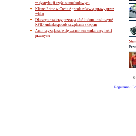
w dystrybucji części samochodowych
Klienci Prime w Credit Agricole załatwią sprawy przez
wideo
Dlaczego retailerzy przestają ufać kodom kreskowym?
RFID zmienia sposób zarządzania sklepem
Automatyzacja staje się warunkiem konkurencyjności
przemysłu
Staw
Prze
© 
Regulamin i Po