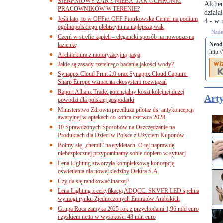
SIERPNIOWY ŻAR Z NIEBA. JAK OCHRONIĆ
Alchem
PRACOWNIKÓW W TERENIE?
działa
Jeśli lato, to w OFFie. OFF Piotrkowska Center na podium
4 - w 
ogólnopolskiego plebiscytu na najlepszą wak
Nades
Czerń w strefie kąpieli – elegancki sposób na nowoczesną
Neod
łazienkę
http:
Architektura z motoryzacyjną pasją
Jakie są zasady rzetelnego badania jakości wody?
Synappx Cloud Print 2.0 oraz Synappx Cloud Capture.
Sharp Europe wzmacnia ekosystem rozwiązań
Raport Allianz Trade: potencjalny koszt kolejnej dużej
Arty
powodzi dla polskiej gospodarki
Ministerstwo Zdrowia przedłuża pilotaż ds. antykoncepcji
awaryjnej w aptekach do końca czerwca 2028
10 Sprawdzonych Sposobów na Oszczędzanie na
Produktach dla Dzieci w Polsce z Użyciem Kuponów
Boimy się „chemii” na etykietach. O tej naprawdę
niebezpiecznej przypominamy sobie dopiero w sytuacj
Lena Lighting stworzyła kompleksową koncepcję
oświetlenia dla nowej siedziby Dektra S.A.
Czy da się randkować inaczej?
Lena Lighting z certyfikacją ADQCC. SKVER LED spełnia
wymogi rynku Zjednoczonych Emiratów Arabskich
Grupa Roca zamyka 2025 rok z przychodami 1,96 mld euro
i zyskiem netto w wysokości 43 mln euro