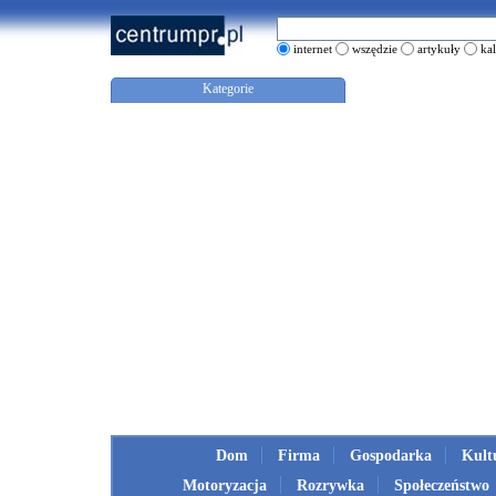
internet
wszędzie
artykuły
ka
Kategorie
Dom
Firma
Gospodarka
Kult
Motoryzacja
Rozrywka
Społeczeństwo