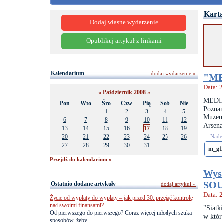
Karta
Dodaj własne wydarzenie
Opublikuj artykuł z linkami
Kalendarium
dodaj wydarzenie »
"ME
Data: 
«
Październik 2008
»
MEDIA
Pon
Wto
Śro
Czw
Pią
Sob
Nie
Pozna
1
2
3
4
5
Muzeu
6
7
8
9
10
11
12
Arsena
13
14
15
16
17
18
19
20
21
22
23
24
25
26
Nades
27
28
29
30
31
m_g1
Przejdź do kalendarium »
Wys
SO
Ostatnio dodane artykuły
dodaj artykuł »
Data: 
Życie od wypłaty do wypłaty – jak przed 30. przejąć kontrolę
nad swoimi finansami?
"Siatk
Od pierwszego do pierwszego? Coraz więcej młodych szuka
w któr
sposobów, żeby...