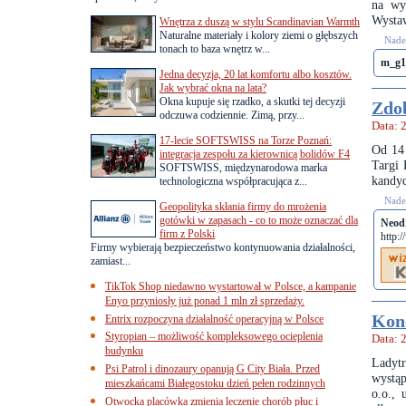
na wy
Wysta
Wnętrza z duszą w stylu Scandinavian Warmth
Naturalne materiały i kolory ziemi o głębszych
Nades
tonach to baza wnętrz w...
m_g1
Jedna decyzja, 20 lat komfortu albo kosztów.
Jak wybrać okna na lata?
Okna kupuje się rzadko, a skutki tej decyzji
Zdob
odczuwa codziennie. Zimą, przy...
Data: 
17-lecie SOFTSWISS na Torze Poznań:
Od 14 
integracja zespołu za kierownicą bolidów F4
Targi 
SOFTSWISS, międzynarodowa marka
kandyd
technologiczna współpracująca z...
Nades
Geopolityka skłania firmy do mrożenia
gotówki w zapasach - co to może oznaczać dla
Neod
firm z Polski
http:
Firmy wybierają bezpieczeństwo kontynuowania działalności,
zamiast...
TikTok Shop niedawno wystartował w Polsce, a kampanie
Enyo przyniosły już ponad 1 mln zł sprzedaży.
Kon
Entrix rozpoczyna działalność operacyjną w Polsce
Styropian – możliwość kompleksowego ocieplenia
Data: 
budynku
Ladytr
Psi Patrol i dinozaury opanują G City Biała. Przed
wystą
mieszkańcami Białegostoku dzień pełen rodzinnych
o.o., 
Otwocka placówka zmienia leczenie chorób płuc i