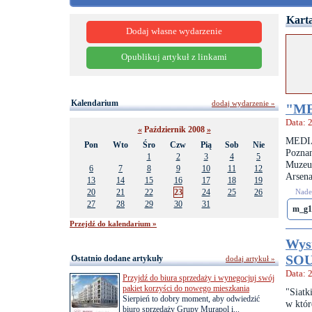
Karta
Dodaj własne wydarzenie
Opublikuj artykuł z linkami
Kalendarium
dodaj wydarzenie »
"ME
Data: 
«
Październik 2008
»
MEDIA
Pon
Wto
Śro
Czw
Pią
Sob
Nie
Pozna
1
2
3
4
5
Muzeu
6
7
8
9
10
11
12
Arsena
13
14
15
16
17
18
19
20
21
22
23
24
25
26
Nades
27
28
29
30
31
m_g1
Przejdź do kalendarium »
Wys
SO
Ostatnio dodane artykuły
dodaj artykuł »
Data: 
Przyjdź do biura sprzedaży i wynegocjuj swój
pakiet korzyści do nowego mieszkania
"Siatk
Sierpień to dobry moment, aby odwiedzić
w któr
biuro sprzedaży Grupy Murapol i...