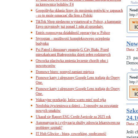
Nades
za kierownicą bolidów F4
Neod
Geopolityka skłania firmy do mrożenia gotówki w zapasach
http:
- co to może oznaczać dla firm z Polski
TikTok Shop niedawno wystartował w Polsce, a kampanie
Enyo przyniosły już ponad 1 mln zł sprzedaży.
Entrix rozpoczyna działalność operacyjną w Polsce
Styropian – możliwość kompleksowego ocieplenia
Now
budynku
Psi Patrol i dinozaury opanują G City Biała. Przed
Data: 
mieszkańcami Białegostoku dzień pełen rodzinnych
23 pa
Otwocka placówka zmienia leczenie chorób płuc i
Democr
nowotworów
Nades
Domowe biuro: pomysł zamiast miejsca
Neod
Pionowe karty i ulepszony Google Lens trafiają do Opery
http:
One.
Pionowe karty i ulepszony Google Lens trafiają do Opery
One.
Wakacyjne przekąski, które warto mieć pod ręką
Neofobia żywieniowa u dzieci – 3 sposoby na oswajanie
Szko
nowych smaków
24.1
Ukazał się Raport ESG Credit Agricole za 2025 rok
Automatyzacja i cyfryzacja służby zdrowia lekarstwem na
Data: 
problemy szpitali?
Jeśli 
IT Hub Gliwice - biura, coworking, społeczność
związa