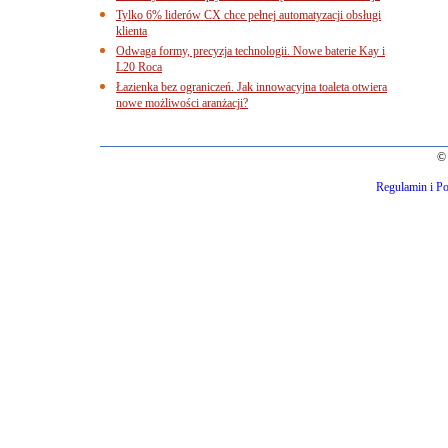
Tylko 6% liderów CX chce pełnej automatyzacji obsługi
klienta
Odwaga formy, precyzja technologii. Nowe baterie Kay i
L20 Roca
Łazienka bez ograniczeń. Jak innowacyjna toaleta otwiera
nowe możliwości aranżacji?
© 
Regulamin i Po