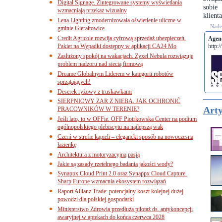
Digital Signage. Zintegrowane systemy wyświetlania
sobie
wzmacniają przekaz wizualny
klient
Lena Lighting zmodernizowała oświetlenie uliczne w
Nades
gminie Gierałtowice
Credit Agricole rozwija cyfrową sprzedaż ubezpieczeń.
Agenc
Pakiet na Wypadki dostępny w aplikacji CA24 Mo
http:
Zasłużony spokój na wakacjach. Zyxel Nebula rozwiązuje
problem nadzoru nad siecią firmową
Dreame Globalnym Liderem w kategorii robotów
sprzątających!
Deserek ryżowy z truskawkami
SIERPNIOWY ŻAR Z NIEBA. JAK OCHRONIĆ
Arty
PRACOWNIKÓW W TERENIE?
Jeśli lato, to w OFFie. OFF Piotrkowska Center na podium
ogólnopolskiego plebiscytu na najlepszą wak
Czerń w strefie kąpieli – elegancki sposób na nowoczesną
łazienkę
Architektura z motoryzacyjną pasją
Jakie są zasady rzetelnego badania jakości wody?
Synappx Cloud Print 2.0 oraz Synappx Cloud Capture.
Sharp Europe wzmacnia ekosystem rozwiązań
Raport Allianz Trade: potencjalny koszt kolejnej dużej
powodzi dla polskiej gospodarki
Ministerstwo Zdrowia przedłuża pilotaż ds. antykoncepcji
awaryjnej w aptekach do końca czerwca 2028