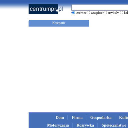
internet
wszędzie
artykuły
ka
Kategorie
Dom
Firma
Gospodarka
Kult
Motoryzacja
Rozrywka
Społeczeństwo