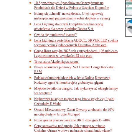
10 Sprawdzonych Sposobów na Oszczędzanie na
Produktach dla Dzieci w Polsce z Użyciem Kuponów
Boimy się „chemii” na etykietach. O tej naprawdę
niebezpiecznej przypominamy sobie dopiero w sytuacj
Lena Lighting stworzyła kompleksową koncepcję
oświetlenia dla nowej siedziby Dektra S.A.
Czy da się randkować inaczej?
Lena Lighting z certyfikacją ADQCC. SKVER LED spełnia
wymogi rynku Zjednoczonych Emiratów Arabskich
Grupa Roca zamyka 2025 rok z przychodami 1,96 mld euro
i zyskiem netto w wysokości 43 mln euro
Trwa lato z Akademią swisspor
Nowy odkurzacz pionowy 2w1 Cecotec Conga Rockstar
RS50
Polska technologia idzie łeb w łeb z Doliną Krzemową.
Rodzimy agent AI konkuruje z globalnymi gigant
Miękkie światło na okrągło. Jak wykorzystać okrągłe lampy
we wnętrzu?
Najbardziej puszyste miejsce tego lata w gdyńskiej Pijalni
Czekolady E.Wedel
Ostatni Mieszkaniowy Dzień Otwarty z rabatami do 20%
na całą ofertę w Grupie Murapol
Rozwiązania przeciwpaniczne BKS: dźwignia B-7404
Ceny surowców pod presją. Jak sytuacja w rejonie
Cieśniny Ormuz wpływa na branżę chemii budowlanej?