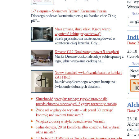
na wy
Wysta
1-7 sierpnia – Światowy Tydzień Karmienia Piersią
Nades
Dlaczego podczas karmienia piersią tak bardzo chce Ci się
pić?...
m_g1
Mała zmiana, duży efekt. Kiedy warto
wymienić kabinę prysznicową?
Indi
Strefa prysznicowa może zadecydować o
komforcie całej łazienki. Gdy...
Data: 
23.10
Dreame G12 Dual zastąpi nawet 5 urządzeń
Czaszk
Marka Dreame doskonale zdaje sobie sprawę z
tego, jakie wyzwania czekają na...
Nades
Neod
Nowy standard wykończenia baterii z kolekcji
http:
ZAFFIRO
Jakość współczesnego wnętrza bazuje na
świadomie dobranych detalach.
Służebność przesyłu: rosnące ryzyko prawne dla
Alch
przedsiębiorstw sieciowych. Sygnity prezentuje rozwią
Życie od wypłaty do wypłaty – jak przed 30. przejąć
Data: 
kontrolę nad swoimi finansami?
23.10
Wnętrza z duszą w stylu Scandinavian Warmth
Alchem
Jedna decyzja, 20 lat komfortu albo kosztów. Jak wybrać
działa
okna na lata?
4 - w 
17-lecie SOFTSWISS na Torze Poznań: integracja zespołu