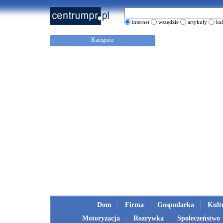
internet
wszędzie
artykuły
ka
Kategorie
Dom
Firma
Gospodarka
Kult
Motoryzacja
Rozrywka
Społeczeństwo