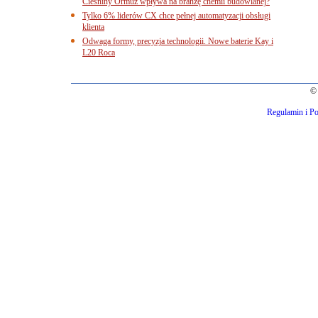
Cieśniny Ormuz wpływa na branżę chemii budowlanej?
Tylko 6% liderów CX chce pełnej automatyzacji obsługi
klienta
Odwaga formy, precyzja technologii. Nowe baterie Kay i
L20 Roca
© 
Regulamin i Po