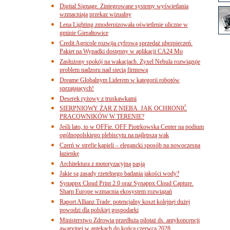
Digital Signage. Zintegrowane systemy wyświetlania
wzmacniają przekaz wizualny
Lena Lighting zmodernizowała oświetlenie uliczne w
gminie Gierałtowice
Credit Agricole rozwija cyfrową sprzedaż ubezpieczeń.
Pakiet na Wypadki dostępny w aplikacji CA24 Mo
Zasłużony spokój na wakacjach. Zyxel Nebula rozwiązuje
problem nadzoru nad siecią firmową
Dreame Globalnym Liderem w kategorii robotów
sprzątających!
Deserek ryżowy z truskawkami
SIERPNIOWY ŻAR Z NIEBA. JAK OCHRONIĆ
PRACOWNIKÓW W TERENIE?
Jeśli lato, to w OFFie. OFF Piotrkowska Center na podium
ogólnopolskiego plebiscytu na najlepszą wak
Czerń w strefie kąpieli – elegancki sposób na nowoczesną
łazienkę
Architektura z motoryzacyjną pasją
Jakie są zasady rzetelnego badania jakości wody?
Synappx Cloud Print 2.0 oraz Synappx Cloud Capture.
Sharp Europe wzmacnia ekosystem rozwiązań
Raport Allianz Trade: potencjalny koszt kolejnej dużej
powodzi dla polskiej gospodarki
Ministerstwo Zdrowia przedłuża pilotaż ds. antykoncepcji
awaryjnej w aptekach do końca czerwca 2028