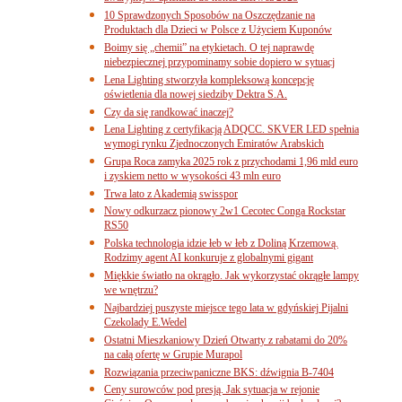
10 Sprawdzonych Sposobów na Oszczędzanie na
Produktach dla Dzieci w Polsce z Użyciem Kuponów
Boimy się „chemii” na etykietach. O tej naprawdę
niebezpiecznej przypominamy sobie dopiero w sytuacj
Lena Lighting stworzyła kompleksową koncepcję
oświetlenia dla nowej siedziby Dektra S.A.
Czy da się randkować inaczej?
Lena Lighting z certyfikacją ADQCC. SKVER LED spełnia
wymogi rynku Zjednoczonych Emiratów Arabskich
Grupa Roca zamyka 2025 rok z przychodami 1,96 mld euro
i zyskiem netto w wysokości 43 mln euro
Trwa lato z Akademią swisspor
Nowy odkurzacz pionowy 2w1 Cecotec Conga Rockstar
RS50
Polska technologia idzie łeb w łeb z Doliną Krzemową.
Rodzimy agent AI konkuruje z globalnymi gigant
Miękkie światło na okrągło. Jak wykorzystać okrągłe lampy
we wnętrzu?
Najbardziej puszyste miejsce tego lata w gdyńskiej Pijalni
Czekolady E.Wedel
Ostatni Mieszkaniowy Dzień Otwarty z rabatami do 20%
na całą ofertę w Grupie Murapol
Rozwiązania przeciwpaniczne BKS: dźwignia B-7404
Ceny surowców pod presją. Jak sytuacja w rejonie