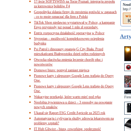
17-lecie SOFTSWISS na Torze Poznań: integracja zespołu
Neod
za kierownicą bolidów F4
http:
Geopolityka skłania firmy do mrożenia gotówki w zapasach
- co to może oznaczać dla firm z Polski
TikTok Shop niedawno wystartował w Polsce, a kampanie
Enyo przyniosły już ponad 1 mln zł sprzedaży.
Entrix rozpoczyna działalność operacyjną w Polsce
Arty
Styropian – możliwość kompleksowego ocieplenia
budynku
Psi Patrol i dinozaury opanują G City Biała. Przed
mieszkańcami Białegostoku dzień pełen rodzinnych
Otwocka placówka zmienia leczenie chorób płuc i
nowotworów
Domowe biuro: pomysł zamiast miejsca
Pionowe karty i ulepszony Google Lens trafiają do Opery
One.
Pionowe karty i ulepszony Google Lens trafiają do Opery
One.
Wakacyjne przekąski, które warto mieć pod ręką
Firm
Neofobia żywieniowa u dzieci – 3 sposoby na oswajanie
nowych smaków
Ukazał się Raport ESG Credit Agricole za 2025 rok
Automatyzacja i cyfryzacja służby zdrowia lekarstwem na
problemy szpitali?
IT Hub Gliwice - biura, coworking, społeczność