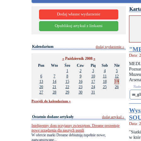
Karta
Dodaj własne wydarzenie
Opublikuj artykuł z linkami
Kalendarium
dodaj wydarzenie »
"ME
Data: 
«
Październik 2008
»
MEDIA
Pon
Wto
Śro
Czw
Pią
Sob
Nie
Pozna
1
2
3
4
5
Muzeu
6
7
8
9
10
11
12
Arsena
13
14
15
16
17
18
19
20
21
22
23
24
25
26
Nades
27
28
29
30
31
m_g1
Przejdź do kalendarium »
Wys
SO
Ostatnio dodane artykuły
dodaj artykuł »
Data: 
Inteligentny dom przyjazny zwierzętom. Dreame prezentuje
nowe urządzenia dla naszych pupili
"Siatk
W ofercie marki Dreame debiutują zupełnie nowe,
w któr
zaawansowane...