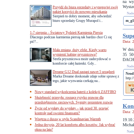
na wy
Wysta
Przyjdź do biura sprzedaży i wynegocjuj swój
pakiet korzyści do nowego mieszkania
Nades
Sierpień to dobry moment, aby odwiedzić
biuro sprzedaży Grupy Murapol i...
m_g1
1-7 sierpnia – Światowy Tydzień Karmienia Piersią
Sup
Dlaczego podczas karmienia piersią tak bardzo chce Ci się
pić?...
Data: 
W dni
Mała zmiana, duży efekt. Kiedy warto
35 50
wymienić kabinę prysznicową?
Strefa prysznicowa może zadecydować o
DACHU"
komforcie całej łazienki. Gdy...
Nades
Dreame G12 Dual zastąpi nawet 5 urządzeń
Neod
Marka Dreame doskonale zdaje sobie sprawę z
http:
tego, jakie wyzwania czekają na...
Nowy standard wykończenia baterii z kolekcji ZAFFIRO
Służebność przesyłu: rosnące ryzyko prawne dla
przedsiębiorstw sieciowych. Sygnity prezentuje rozwią
Konc
Życie od wypłaty do wypłaty – jak przed 30. przejąć
Data: 
kontrolę nad swoimi finansami?
Wnętrza z duszą w stylu Scandinavian Warmth
19.10
Michał
Jedna decyzja, 20 lat komfortu albo kosztów. Jak wybrać
okna na lata?
Nades