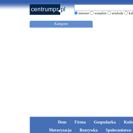
internet
wszędzie
artykuły
ka
Kategorie
Dom
Firma
Gospodarka
Kult
Motoryzacja
Rozrywka
Społeczeństwo