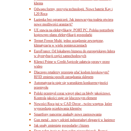
klienta
Odwaga formy, precyzja technologii. Nowe baterie Kay i
L20 Roca
Łazienka bez ograniczeń. Jak innowacyjna toaleta otwiera
nowe możliwości aranżacji?
UE stawia na elektryfikację. PORT PC: Polska potrzebuje
krajowego planu elektryfikacji gospodarki
Termet Freeze Multi: jedno urządzenie zewnętrzne,
klimatyzacja w wielu pomieszczeniach
EuroFrance: Od lokalnego biznesu do europejskiego lidera
w dystrybucji części samochodowych
Klienci Prime w Credit Agricole załatwią sprawy przez
wideo
Dlaczego retailerzy przestają ufać kodom kreskowym?
RFID zmienia sposób zarządzania sklepem
Automatyzacja staje się warunkiem konkurencyjności
przemysłu
Polski przemysł coraz więcej płaci za błędy jakościowe.
Kontrola jakości staje się kluczowym element
Nowości Roca już w CAD Decor - twórz wnętrza, które
wyprzedzają oczekiwania klientów
Smartfony pancerne znalazły nowe zastosowania
Gun metal - nowy odcień industrialnej elegancji w łazience
Jak upały zmieniają gospodarkę i biznes
Dom pełen życia to dom pełen niespodzianek. Poznaj