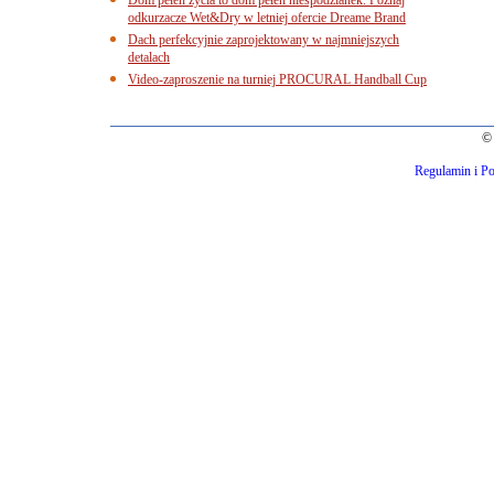
odkurzacze Wet&Dry w letniej ofercie Dreame Brand
Dach perfekcyjnie zaprojektowany w najmniejszych
detalach
Video-zaproszenie na turniej PROCURAL Handball Cup
© 
Regulamin i Po