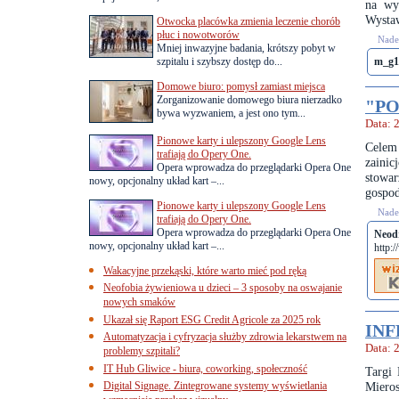
na wy
Wysta
Otwocka placówka zmienia leczenie chorób
płuc i nowotworów
Nades
Mniej inwazyjne badania, krótszy pobyt w
szpitalu i szybszy dostęp do...
m_g1
Domowe biuro: pomysł zamiast miejsca
Zorganizowanie domowego biura nierzadko
"PO
bywa wyzwaniem, a jest ono tym...
Data: 
Pionowe karty i ulepszony Google Lens
Celem
trafiają do Opery One.
zainic
Opera wprowadza do przeglądarki Opera One
stowar
nowy, opcjonalny układ kart –...
gospo
Pionowe karty i ulepszony Google Lens
Nades
trafiają do Opery One.
Opera wprowadza do przeglądarki Opera One
Neod
nowy, opcjonalny układ kart –...
http:
Wakacyjne przekąski, które warto mieć pod ręką
Neofobia żywieniowa u dzieci – 3 sposoby na oswajanie
nowych smaków
Ukazał się Raport ESG Credit Agricole za 2025 rok
INF
Automatyzacja i cyfryzacja służby zdrowia lekarstwem na
Data: 
problemy szpitali?
IT Hub Gliwice - biura, coworking, społeczność
Targi 
Digital Signage. Zintegrowane systemy wyświetlania
Mieros