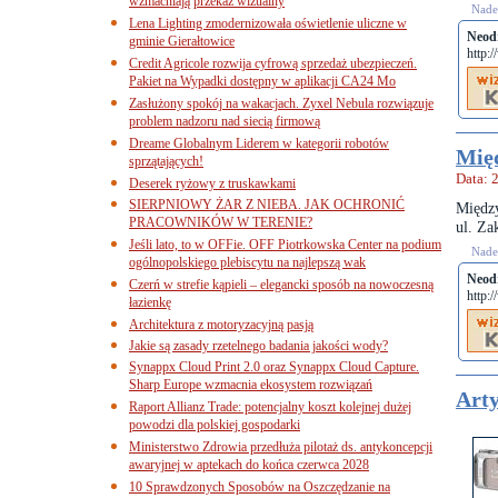
wzmacniają przekaz wizualny
Nades
Lena Lighting zmodernizowała oświetlenie uliczne w
Neod
gminie Gierałtowice
http:
Credit Agricole rozwija cyfrową sprzedaż ubezpieczeń.
Pakiet na Wypadki dostępny w aplikacji CA24 Mo
Zasłużony spokój na wakacjach. Zyxel Nebula rozwiązuje
problem nadzoru nad siecią firmową
Dreame Globalnym Liderem w kategorii robotów
Mię
sprzątających!
Data: 
Deserek ryżowy z truskawkami
SIERPNIOWY ŻAR Z NIEBA. JAK OCHRONIĆ
Międz
PRACOWNIKÓW W TERENIE?
ul. Za
Jeśli lato, to w OFFie. OFF Piotrkowska Center na podium
Nades
ogólnopolskiego plebiscytu na najlepszą wak
Neod
Czerń w strefie kąpieli – elegancki sposób na nowoczesną
http:
łazienkę
Architektura z motoryzacyjną pasją
Jakie są zasady rzetelnego badania jakości wody?
Synappx Cloud Print 2.0 oraz Synappx Cloud Capture.
Sharp Europe wzmacnia ekosystem rozwiązań
Arty
Raport Allianz Trade: potencjalny koszt kolejnej dużej
powodzi dla polskiej gospodarki
Ministerstwo Zdrowia przedłuża pilotaż ds. antykoncepcji
awaryjnej w aptekach do końca czerwca 2028
10 Sprawdzonych Sposobów na Oszczędzanie na