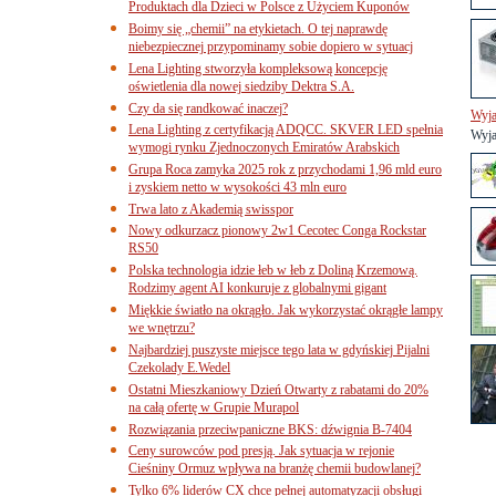
Produktach dla Dzieci w Polsce z Użyciem Kuponów
Boimy się „chemii” na etykietach. O tej naprawdę
niebezpiecznej przypominamy sobie dopiero w sytuacj
Lena Lighting stworzyła kompleksową koncepcję
oświetlenia dla nowej siedziby Dektra S.A.
Czy da się randkować inaczej?
Wyja
Lena Lighting z certyfikacją ADQCC. SKVER LED spełnia
Wyja
wymogi rynku Zjednoczonych Emiratów Arabskich
Grupa Roca zamyka 2025 rok z przychodami 1,96 mld euro
i zyskiem netto w wysokości 43 mln euro
Trwa lato z Akademią swisspor
Nowy odkurzacz pionowy 2w1 Cecotec Conga Rockstar
RS50
Polska technologia idzie łeb w łeb z Doliną Krzemową.
Rodzimy agent AI konkuruje z globalnymi gigant
Miękkie światło na okrągło. Jak wykorzystać okrągłe lampy
we wnętrzu?
Najbardziej puszyste miejsce tego lata w gdyńskiej Pijalni
Czekolady E.Wedel
Ostatni Mieszkaniowy Dzień Otwarty z rabatami do 20%
na całą ofertę w Grupie Murapol
Rozwiązania przeciwpaniczne BKS: dźwignia B-7404
Ceny surowców pod presją. Jak sytuacja w rejonie
Cieśniny Ormuz wpływa na branżę chemii budowlanej?
Tylko 6% liderów CX chce pełnej automatyzacji obsługi