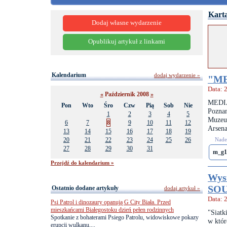
Karta
Dodaj własne wydarzenie
Opublikuj artykuł z linkami
Kalendarium
dodaj wydarzenie »
"ME
Data: 
«
Październik 2008
»
MEDIA
Pon
Wto
Śro
Czw
Pią
Sob
Nie
Pozna
1
2
3
4
5
Muzeu
6
7
8
9
10
11
12
Arsena
13
14
15
16
17
18
19
20
21
22
23
24
25
26
Nades
27
28
29
30
31
m_g1
Przejdź do kalendarium »
Wys
SO
Ostatnio dodane artykuły
dodaj artykuł »
Data: 
Psi Patrol i dinozaury opanują G City Biała. Przed
mieszkańcami Białegostoku dzień pełen rodzinnych
"Siatk
Spotkanie z bohaterami Psiego Patrolu, widowiskowe pokazy
w któr
erupcji wulkanu,...