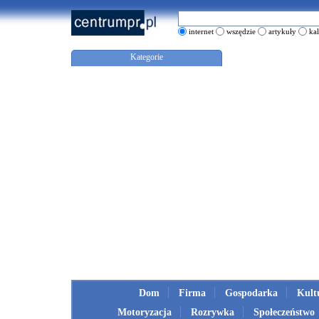
internet
wszędzie
artykuły
ka
Kategorie
Dom
Firma
Gospodarka
Kult
Motoryzacja
Rozrywka
Społeczeństwo