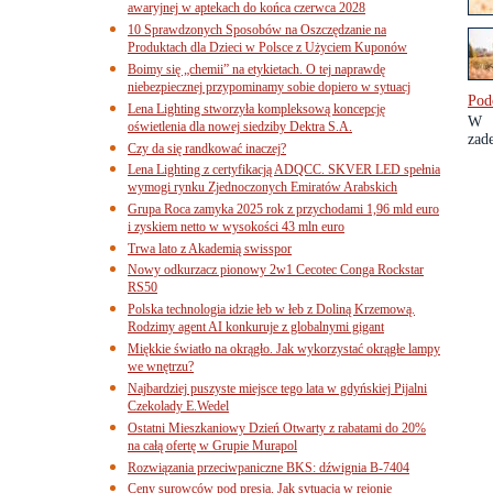
awaryjnej w aptekach do końca czerwca 2028
10 Sprawdzonych Sposobów na Oszczędzanie na
Produktach dla Dzieci w Polsce z Użyciem Kuponów
Boimy się „chemii” na etykietach. O tej naprawdę
niebezpiecznej przypominamy sobie dopiero w sytuacj
Pod
Lena Lighting stworzyła kompleksową koncepcję
W 
oświetlenia dla nowej siedziby Dektra S.A.
zad
Czy da się randkować inaczej?
Lena Lighting z certyfikacją ADQCC. SKVER LED spełnia
wymogi rynku Zjednoczonych Emiratów Arabskich
Grupa Roca zamyka 2025 rok z przychodami 1,96 mld euro
i zyskiem netto w wysokości 43 mln euro
Trwa lato z Akademią swisspor
Nowy odkurzacz pionowy 2w1 Cecotec Conga Rockstar
RS50
Polska technologia idzie łeb w łeb z Doliną Krzemową.
Rodzimy agent AI konkuruje z globalnymi gigant
Miękkie światło na okrągło. Jak wykorzystać okrągłe lampy
we wnętrzu?
Najbardziej puszyste miejsce tego lata w gdyńskiej Pijalni
Czekolady E.Wedel
Ostatni Mieszkaniowy Dzień Otwarty z rabatami do 20%
na całą ofertę w Grupie Murapol
Rozwiązania przeciwpaniczne BKS: dźwignia B-7404
Ceny surowców pod presją. Jak sytuacja w rejonie