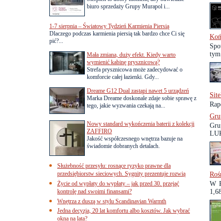
biuro sprzedaży Grupy Murapol i...
1-7 sierpnia – Światowy Tydzień Karmienia Piersią
Dlaczego podczas karmienia piersią tak bardzo chce Ci się
Koń
pić?...
Spo
tym.
Mała zmiana, duży efekt. Kiedy warto
wymienić kabinę prysznicową?
Strefa prysznicowa może zadecydować o
komforcie całej łazienki. Gdy...
Dreame G12 Dual zastąpi nawet 5 urządzeń
Sit
Marka Dreame doskonale zdaje sobie sprawę z
Rape
tego, jakie wyzwania czekają na...
Gru
Nowy standard wykończenia baterii z kolekcji
Gru
ZAFFIRO
LUK
Jakość współczesnego wnętrza bazuje na
świadomie dobranych detalach.
Służebność przesyłu: rosnące ryzyko prawne dla
przedsiębiorstw sieciowych. Sygnity prezentuje rozwią
Roś
Życie od wypłaty do wypłaty – jak przed 30. przejąć
W P
kontrolę nad swoimi finansami?
1,68
Wnętrza z duszą w stylu Scandinavian Warmth
Jedna decyzja, 20 lat komfortu albo kosztów. Jak wybrać
okna na lata?