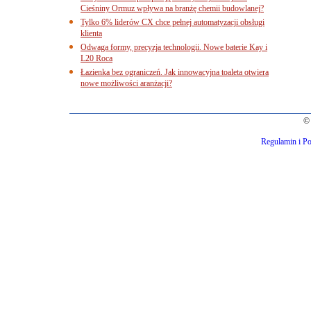
Cieśniny Ormuz wpływa na branżę chemii budowlanej?
Tylko 6% liderów CX chce pełnej automatyzacji obsługi
klienta
Odwaga formy, precyzja technologii. Nowe baterie Kay i
L20 Roca
Łazienka bez ograniczeń. Jak innowacyjna toaleta otwiera
nowe możliwości aranżacji?
© 
Regulamin i Po