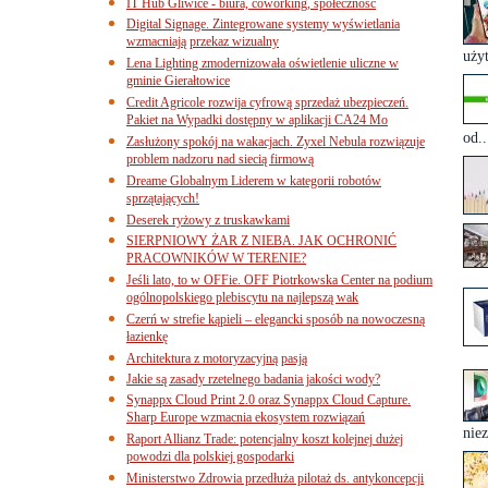
IT Hub Gliwice - biura, coworking, społeczność
Digital Signage. Zintegrowane systemy wyświetlania
wzmacniają przekaz wizualny
uży
Lena Lighting zmodernizowała oświetlenie uliczne w
gminie Gierałtowice
Credit Agricole rozwija cyfrową sprzedaż ubezpieczeń.
Pakiet na Wypadki dostępny w aplikacji CA24 Mo
od..
Zasłużony spokój na wakacjach. Zyxel Nebula rozwiązuje
problem nadzoru nad siecią firmową
Dreame Globalnym Liderem w kategorii robotów
sprzątających!
Deserek ryżowy z truskawkami
SIERPNIOWY ŻAR Z NIEBA. JAK OCHRONIĆ
PRACOWNIKÓW W TERENIE?
Jeśli lato, to w OFFie. OFF Piotrkowska Center na podium
ogólnopolskiego plebiscytu na najlepszą wak
Czerń w strefie kąpieli – elegancki sposób na nowoczesną
łazienkę
Architektura z motoryzacyjną pasją
Jakie są zasady rzetelnego badania jakości wody?
Synappx Cloud Print 2.0 oraz Synappx Cloud Capture.
Sharp Europe wzmacnia ekosystem rozwiązań
niez
Raport Allianz Trade: potencjalny koszt kolejnej dużej
powodzi dla polskiej gospodarki
Ministerstwo Zdrowia przedłuża pilotaż ds. antykoncepcji