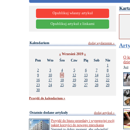
Karta
Opublikuj własny artykuł
Opublikuj artykuł z linkami
Kalendarium
dodaj wydarzenie »
Arty
«
Wrzesień 2019
»
O k
Pon
Wto
Śro
Czw
Pią
Sob
Nie
dzie
1
Już
2
3
4
5
6
7
8
9
10
11
12
13
14
15
16
17
18
19
20
21
22
23
24
25
26
27
28
29
30
Przejdź do kalendarium »
Ostatnio dodane artykuły
dodaj artykuł »
Przyjdź do biura sprzedaży i wynegocjuj swój
pakiet korzyści do nowego mieszkania
Sierpień to dobry moment, aby odwiedzić