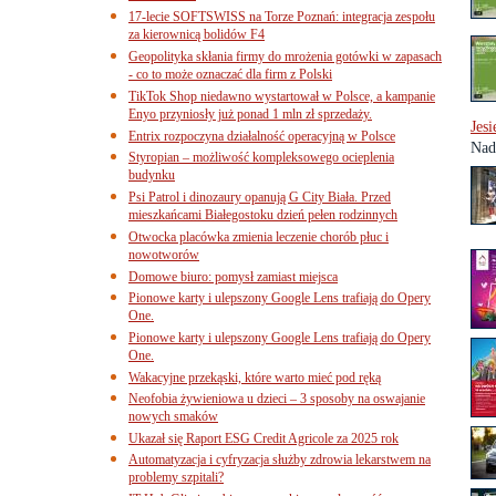
17-lecie SOFTSWISS na Torze Poznań: integracja zespołu
za kierownicą bolidów F4
Geopolityka skłania firmy do mrożenia gotówki w zapasach
- co to może oznaczać dla firm z Polski
TikTok Shop niedawno wystartował w Polsce, a kampanie
Enyo przyniosły już ponad 1 mln zł sprzedaży.
Jes
Entrix rozpoczyna działalność operacyjną w Polsce
Nad
Styropian – możliwość kompleksowego ocieplenia
budynku
Psi Patrol i dinozaury opanują G City Biała. Przed
mieszkańcami Białegostoku dzień pełen rodzinnych
Otwocka placówka zmienia leczenie chorób płuc i
nowotworów
Domowe biuro: pomysł zamiast miejsca
Pionowe karty i ulepszony Google Lens trafiają do Opery
One.
Pionowe karty i ulepszony Google Lens trafiają do Opery
One.
Wakacyjne przekąski, które warto mieć pod ręką
Neofobia żywieniowa u dzieci – 3 sposoby na oswajanie
nowych smaków
Ukazał się Raport ESG Credit Agricole za 2025 rok
Automatyzacja i cyfryzacja służby zdrowia lekarstwem na
problemy szpitali?