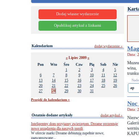
Karta
Dodaj własne wydarzenie
Opublikuj artykuł z linkami
Kalendarium
dodaj wydarzenie »
Magi
Data: 
«
Lipiec 2009
»
Muzeum
Pon
Wto
Śro
Czw
Pią
Sob
Nie
wina,
1
2
3
4
5
trunku
6
7
8
9
10
11
12
13
14
15
16
17
18
19
Nades
20
21
22
23
24
25
26
ap
27
28
29
30
31
Przejdź do kalendarium »
Noc 
Data: 
Ostatnio dodane artykuły
dodaj artykuł »
Niezwy
Galeri
Inteligentny dom przyjazny zwierzętom. Dreame prezentuje
werni
nowe urządzenia dla naszych pupili
W ofercie marki Dreame debiutują zupełnie nowe,
KAPUS
zaawansowane...