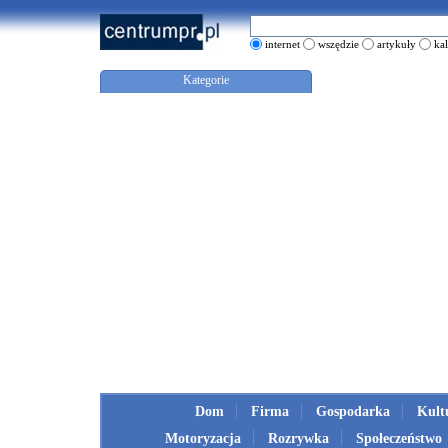
internet
wszędzie
artykuły
ka
Kategorie
Dom
Firma
Gospodarka
Kult
Motoryzacja
Rozrywka
Społeczeństwo