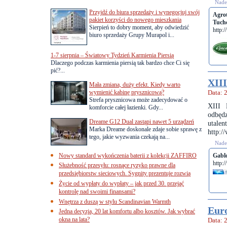
Nades
Przyjdź do biura sprzedaży i wynegocjuj swój
Agro
pakiet korzyści do nowego mieszkania
Tucho
Sierpień to dobry moment, aby odwiedzić
http:
biuro sprzedaży Grupy Murapol i...
1-7 sierpnia – Światowy Tydzień Karmienia Piersią
Dlaczego podczas karmienia piersią tak bardzo chce Ci się
pić?...
XIII
Mała zmiana, duży efekt. Kiedy warto
wymienić kabinę prysznicową?
Data: 
Strefa prysznicowa może zadecydować o
XIII 
komforcie całej łazienki. Gdy...
odbęd
Dreame G12 Dual zastąpi nawet 5 urządzeń
utale
Marka Dreame doskonale zdaje sobie sprawę z
http:/
tego, jakie wyzwania czekają na...
Nades
Nowy standard wykończenia baterii z kolekcji ZAFFIRO
Gabl
http:
Służebność przesyłu: rosnące ryzyko prawne dla
przedsiębiorstw sieciowych. Sygnity prezentuje rozwią
Życie od wypłaty do wypłaty – jak przed 30. przejąć
kontrolę nad swoimi finansami?
Wnętrza z duszą w stylu Scandinavian Warmth
Euro
Jedna decyzja, 20 lat komfortu albo kosztów. Jak wybrać
okna na lata?
Data: 