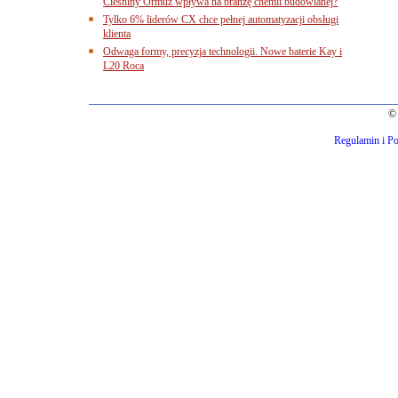
Cieśniny Ormuz wpływa na branżę chemii budowlanej?
Tylko 6% liderów CX chce pełnej automatyzacji obsługi
klienta
Odwaga formy, precyzja technologii. Nowe baterie Kay i
L20 Roca
© 
Regulamin i Po