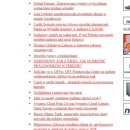
Digital Signage. Zintegrowane systemy wyświetlania
wzmacniają przekaz wizualny
Lena Lighting zmodernizowała oświetlenie uliczne w
gminie Gierałtowice
Credit Agricole rozwija cyfrową sprzedaż ubezpieczeń.
Pakiet na Wypadki dostępny w aplikacji CA24 Mo
licz
Zasłużony spokój na wakacjach. Zyxel Nebula rozwiązuje
problem nadzoru nad siecią firmową
Dreame Globalnym Liderem w kategorii robotów
sprzątających!
Deserek ryżowy z truskawkami
SIERPNIOWY ŻAR Z NIEBA. JAK OCHRONIĆ
PRACOWNIKÓW W TERENIE?
Jeśli lato, to w OFFie. OFF Piotrkowska Center na podium
ogólnopolskiego plebiscytu na najlepszą wak
Czerń w strefie kąpieli – elegancki sposób na nowoczesną
łazienkę
Architektura z motoryzacyjną pasją
Jakie są zasady rzetelnego badania jakości wody?
Synappx Cloud Print 2.0 oraz Synappx Cloud Capture.
Sharp Europe wzmacnia ekosystem rozwiązań
Raport Allianz Trade: potencjalny koszt kolejnej dużej
powodzi dla polskiej gospodarki
Ministerstwo Zdrowia przedłuża pilotaż ds. antykoncepcji
awaryjnej w aptekach do końca czerwca 2028