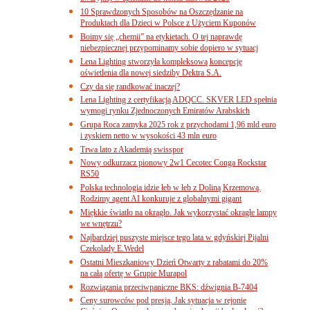
10 Sprawdzonych Sposobów na Oszczędzanie na
Produktach dla Dzieci w Polsce z Użyciem Kuponów
Boimy się „chemii” na etykietach. O tej naprawdę
niebezpiecznej przypominamy sobie dopiero w sytuacj
Lena Lighting stworzyła kompleksową koncepcję
oświetlenia dla nowej siedziby Dektra S.A.
Czy da się randkować inaczej?
Lena Lighting z certyfikacją ADQCC. SKVER LED spełnia
wymogi rynku Zjednoczonych Emiratów Arabskich
Grupa Roca zamyka 2025 rok z przychodami 1,96 mld euro
i zyskiem netto w wysokości 43 mln euro
Trwa lato z Akademią swisspor
Nowy odkurzacz pionowy 2w1 Cecotec Conga Rockstar
RS50
Polska technologia idzie łeb w łeb z Doliną Krzemową.
Rodzimy agent AI konkuruje z globalnymi gigant
Miękkie światło na okrągło. Jak wykorzystać okrągłe lampy
we wnętrzu?
Najbardziej puszyste miejsce tego lata w gdyńskiej Pijalni
Czekolady E.Wedel
Ostatni Mieszkaniowy Dzień Otwarty z rabatami do 20%
na całą ofertę w Grupie Murapol
Rozwiązania przeciwpaniczne BKS: dźwignia B-7404
Ceny surowców pod presją. Jak sytuacja w rejonie