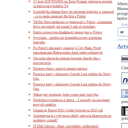
17-lecie SOFTSWISS na Torze Poznań: integracja zespołu
Albrec
za kierownicą bolidów F4
Muzeu
Geopolityka skłania firmy do mrożenia gotówki w zapasach
przyg
- co to może oznaczać dla firm z Polski
będzie
TikTok Shop niedawno wystartował w Polsce, a kampanie
Nades
Enyo przyniosły już ponad 1 mln zł sprzedaży.
ap
Entrix rozpoczyna działalność operacyjną w Polsce
Styropian – możliwość kompleksowego ocieplenia
budynku
Arty
Psi Patrol i dinozaury opanują G City Biała. Przed
mieszkańcami Białegostoku dzień pełen rodzinnych
Otwocka placówka zmienia leczenie chorób płuc i
nowotworów
Cin
Domowe biuro: pomysł zamiast miejsca
Pionowe karty i ulepszony Google Lens trafiają do Opery
One.
Pionowe karty i ulepszony Google Lens trafiają do Opery
One.
Wakacyjne przekąski, które warto mieć pod ręką
Neofobia żywieniowa u dzieci – 3 sposoby na oswajanie
pon
nowych smaków
Ukazał się Raport ESG Credit Agricole za 2025 rok
Automatyzacja i cyfryzacja służby zdrowia lekarstwem na
pols
problemy szpitali?
IT Hub Gliwice - biura, coworking, społeczność