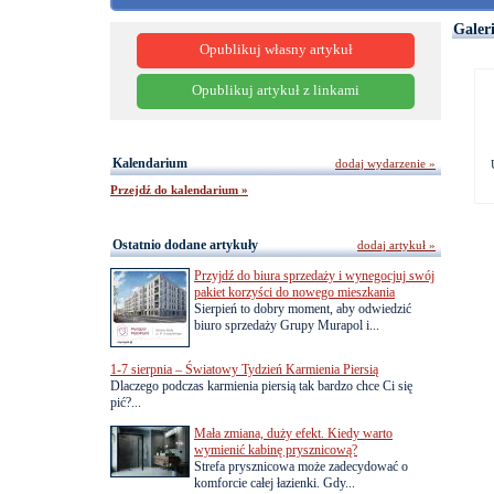
Galer
Opublikuj własny artykuł
Opublikuj artykuł z linkami
Kalendarium
dodaj wydarzenie »
Przejdź do kalendarium »
Ostatnio dodane artykuły
dodaj artykuł »
Przyjdź do biura sprzedaży i wynegocjuj swój
pakiet korzyści do nowego mieszkania
Sierpień to dobry moment, aby odwiedzić
biuro sprzedaży Grupy Murapol i...
1-7 sierpnia – Światowy Tydzień Karmienia Piersią
Dlaczego podczas karmienia piersią tak bardzo chce Ci się
pić?...
Mała zmiana, duży efekt. Kiedy warto
wymienić kabinę prysznicową?
Strefa prysznicowa może zadecydować o
komforcie całej łazienki. Gdy...