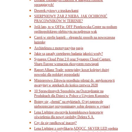
sprzątających!
Deserek ryżowy z truskawkami
SIERPNIOWY ŻAR Z NIEBA. JAK OCHRONIĆ
PRACOWNIKÓW W TERENIE?
Jeśli lato, to w OFFie. OFF Piotrkowska Center na podium
ogólnopolskiego plebiscytu na najlepszą wak
Czerń w strefie kąpieli – elegancki sposób na nowoczesną
łazienkę
Architektura z motoryzacyjną pasją
Jakie są zasady rzetelnego badania jakości wody?
Synappx Cloud Print 2.0 oraz Synappx Cloud Capture.
Sharp Europe wzmacnia ekosystem rozwiązań
Raport Allianz Trade: potencjalny koszt kolejnej dużej
powodzi dla polskiej gospodarki
Ministerstwo Zdrowia przedłuża pilotaż ds. antykoncepcji
awaryjnej w aptekach do końca czerwca 2028
10 Sprawdzonych Sposobów na Oszczędzanie na
Produktach dla Dzieci w Polsce z Użyciem Kuponów
Boimy się „chemii” na etykietach. O tej naprawdę
niebezpiecznej przypominamy sobie dopiero w sytuacj
Lena Lighting stworzyła kompleksową koncepcję
oświetlenia dla nowej siedziby Dektra S.A.
Czy da się randkować inaczej?
Lena Lighting z certyfikacją ADQCC. SKVER LED spełnia