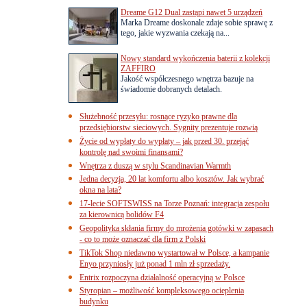
Dreame G12 Dual zastąpi nawet 5 urządzeń
Marka Dreame doskonale zdaje sobie sprawę z
tego, jakie wyzwania czekają na...
Nowy standard wykończenia baterii z kolekcji
ZAFFIRO
Jakość współczesnego wnętrza bazuje na
świadomie dobranych detalach.
Służebność przesyłu: rosnące ryzyko prawne dla
przedsiębiorstw sieciowych. Sygnity prezentuje rozwią
Życie od wypłaty do wypłaty – jak przed 30. przejąć
kontrolę nad swoimi finansami?
Wnętrza z duszą w stylu Scandinavian Warmth
Jedna decyzja, 20 lat komfortu albo kosztów. Jak wybrać
okna na lata?
17-lecie SOFTSWISS na Torze Poznań: integracja zespołu
za kierownicą bolidów F4
Geopolityka skłania firmy do mrożenia gotówki w zapasach
- co to może oznaczać dla firm z Polski
TikTok Shop niedawno wystartował w Polsce, a kampanie
Enyo przyniosły już ponad 1 mln zł sprzedaży.
Entrix rozpoczyna działalność operacyjną w Polsce
Styropian – możliwość kompleksowego ocieplenia
budynku