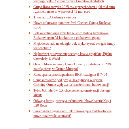
wymogi rynku Zjednoczonych Emiratów Arabskich
Grupa Roca zamyka 2025 rok z przychodami 1,96 mld euro
i zyskiem netto w wysokości 43 mln euro
Trwa lato z Akademią swisspor
Nowy odkurzacz pionowy 2w1 Cecotec Conga Rockstar
RS50
Polska technologia idzie łeb w łeb z Doliną Krzemową.
Rodzimy agent AI konkuruje z globalnymi gigant
Miękkie światło na okrągło. Jak wykorzystać okrągłe lampy
we wnętrzu?
Najbardziej puszyste miejsce tego lata w gdyńskiej Pijalni
Czekolady E.Wedel
Ostatni Mieszkaniowy Dzień Otwarty z rabatami do 20%
na całą ofertę w Grupie Murapol
Rozwiązania przeciwpaniczne BKS: dźwignia B-7404
Ceny surowców pod presją. Jak sytuacja w rejonie
Cieśniny Ormuz wpływa na branżę chemii budowlanej?
Tylko 6% liderów CX chce pełnej automatyzacji obsługi
klienta
Odwaga formy, precyzja technologii. Nowe baterie Kay i
L20 Roca
Łazienka bez ograniczeń. Jak innowacyjna toaleta otwiera
nowe możliwości aranżacji?