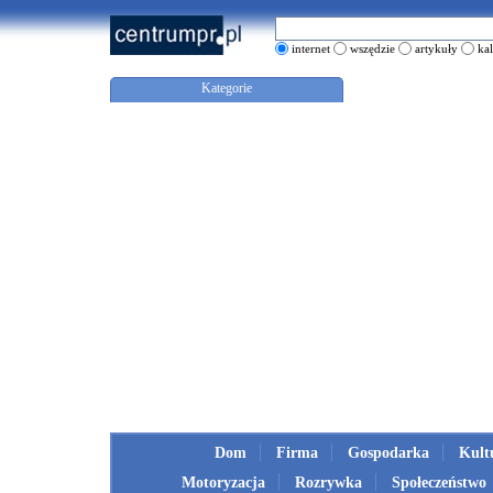
internet
wszędzie
artykuły
ka
Kategorie
Dom
Firma
Gospodarka
Kult
Motoryzacja
Rozrywka
Społeczeństwo