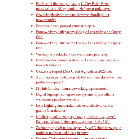
Psi Patrol i dinozaury opanują G City Biała. Przed
mieszkańcami Białegostoku dzień pełen rodzinnych
Otwocka placówka zmienia leczenie chorób płuc i
nowotworów
Domowe biuro: pomysł zamiast miejsca
Pionowe karty i ulepszony Google Lens trafiają do Opery
One.
Pionowe karty i ulepszony Google Lens trafiają do Opery
One.
Wakacyjne przekąski, które warto mieć pod ręką
Neofobia żywieniowa u dzieci – 3 sposoby na oswajanie
nowych smaków
Ukazał się Raport ESG Credit Agricole za 2025 rok
Automatyzacja i cyfryzacja służby zdrowia lekarstwem na
problemy szpitali?
IT Hub Gliwice - biura, coworking, społeczność
Digital Signage. Zintegrowane systemy wyświetlania
wzmacniają przekaz wizualny
Lena Lighting zmodernizowała oświetlenie uliczne w
gminie Gierałtowice
Credit Agricole rozwija cyfrową sprzedaż ubezpieczeń.
Pakiet na Wypadki dostępny w aplikacji CA24 Mo
Zasłużony spokój na wakacjach. Zyxel Nebula rozwiązuje
problem nadzoru nad siecią firmową
Dreame Globalnym Liderem w kategorii robotów