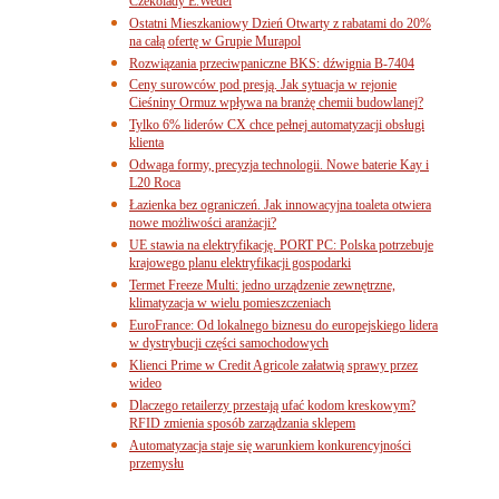
Czekolady E.Wedel
Ostatni Mieszkaniowy Dzień Otwarty z rabatami do 20%
na całą ofertę w Grupie Murapol
Rozwiązania przeciwpaniczne BKS: dźwignia B-7404
Ceny surowców pod presją. Jak sytuacja w rejonie
Cieśniny Ormuz wpływa na branżę chemii budowlanej?
Tylko 6% liderów CX chce pełnej automatyzacji obsługi
klienta
Odwaga formy, precyzja technologii. Nowe baterie Kay i
L20 Roca
Łazienka bez ograniczeń. Jak innowacyjna toaleta otwiera
nowe możliwości aranżacji?
UE stawia na elektryfikację. PORT PC: Polska potrzebuje
krajowego planu elektryfikacji gospodarki
Termet Freeze Multi: jedno urządzenie zewnętrzne,
klimatyzacja w wielu pomieszczeniach
EuroFrance: Od lokalnego biznesu do europejskiego lidera
w dystrybucji części samochodowych
Klienci Prime w Credit Agricole załatwią sprawy przez
wideo
Dlaczego retailerzy przestają ufać kodom kreskowym?
RFID zmienia sposób zarządzania sklepem
Automatyzacja staje się warunkiem konkurencyjności
przemysłu