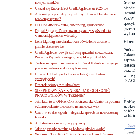
nowych smaków
środo
pięćdz
Ukazał się Raport ESG Credit Agricole za 2025 rok
lecze
Automatyzacja i cyfryzacja służby zdrowia lekarstwem na
WZW t
problemy szpitali?
specy
IT Hub Gliwice - biura, coworking, społeczność
przesz
Digital Signage. Zintegrowane systemy wyświetlania
wykona
wzmacniają przekaz wizualny
Fibro
Lena Lighting zmodernizowała oświetlenie uliczne w
gminie Gierałtowice
Podcz
Credit Agricole rozwija cyfrową sprzedaż ubezpieczeń.
Zakaźn
Pakiet na Wypadki dostępny w aplikacji CA24 Mo
zapre
Zasłużony spokój na wakacjach. Zyxel Nebula rozwiązuje
testac
problem nadzoru nad siecią firmową
oraz 
Dreame Globalnym Liderem w kategorii robotów
w wyb
sprzątających!
DIAGN
Deserek ryżowy z truskawkami
SIERPNIOWY ŻAR Z NIEBA. JAK OCHRONIĆ
PRACOWNIKÓW W TERENIE?
Jeśli lato, to w OFFie. OFF Piotrkowska Center na podium
Redakcj
ogólnopolskiego plebiscytu na najlepszą wak
użytko
są ich 
Czerń w strefie kąpieli – elegancki sposób na nowoczesną
za ich t
łazienkę
Architektura z motoryzacyjną pasją
Nades
Jakie są zasady rzetelnego badania jakości wody?
katal
Synappx Cloud Print 2.0 oraz Synappx Cloud Capture.