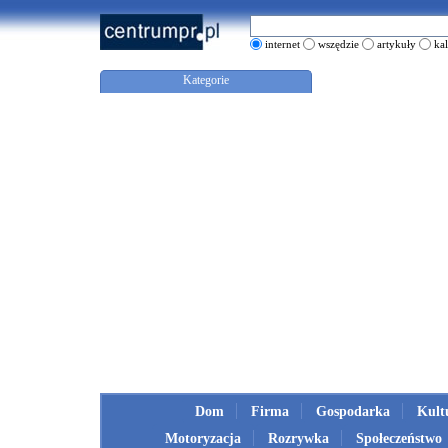
internet
wszędzie
artykuły
ka
Kategorie
Dom
Firma
Gospodarka
Kult
Motoryzacja
Rozrywka
Społeczeństwo