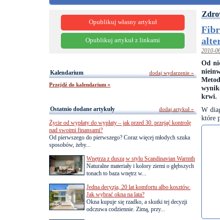
Zdro
Opublikuj własny artykuł
Fibr
alte
Opublikuj artykuł z linkami
2010-0
Od ni
niein
Kalendarium
dodaj wydarzenie »
Metod
Przejdź do kalendarium »
wynik
krwi.
Ostatnio dodane artykuły
W dia
dodaj artykuł »
które 
Życie od wypłaty do wypłaty – jak przed 30. przejąć kontrolę
nad swoimi finansami?
Od pierwszego do pierwszego? Coraz więcej młodych szuka
sposobów, żeby...
Wnętrza z duszą w stylu Scandinavian Warmth
Naturalne materiały i kolory ziemi o głębszych
tonach to baza wnętrz w...
Jedna decyzja, 20 lat komfortu albo kosztów.
Jak wybrać okna na lata?
Okna kupuje się rzadko, a skutki tej decyzji
odczuwa codziennie. Zimą, przy...