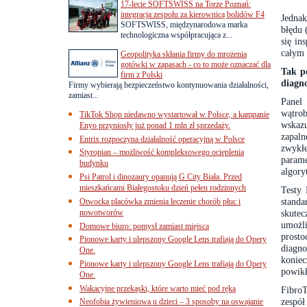
17-lecie SOFTSWISS na Torze Poznań:
integracja zespołu za kierownicą bolidów F4
Jednak
SOFTSWISS, międzynarodowa marka
błędu 
technologiczna współpracująca z...
się in
całym 
Geopolityka skłania firmy do mrożenia
gotówki w zapasach - co to może oznaczać dla
Tak p
firm z Polski
diagn
Firmy wybierają bezpieczeństwo kontynuowania działalności,
zamiast...
Panel
wątro
TikTok Shop niedawno wystartował w Polsce, a kampanie
wskaz
Enyo przyniosły już ponad 1 mln zł sprzedaży.
zapal
Entrix rozpoczyna działalność operacyjną w Polsce
zwykłe
Styropian – możliwość kompleksowego ocieplenia
param
budynku
algory
Psi Patrol i dinozaury opanują G City Biała. Przed
mieszkańcami Białegostoku dzień pełen rodzinnych
Testy
stand
Otwocka placówka zmienia leczenie chorób płuc i
nowotworów
skutec
umożli
Domowe biuro: pomysł zamiast miejsca
prost
Pionowe karty i ulepszony Google Lens trafiają do Opery
diagno
One.
koniec
Pionowe karty i ulepszony Google Lens trafiają do Opery
powikł
One.
Wakacyjne przekąski, które warto mieć pod ręką
FibroT
zespó
Neofobia żywieniowa u dzieci – 3 sposoby na oswajanie