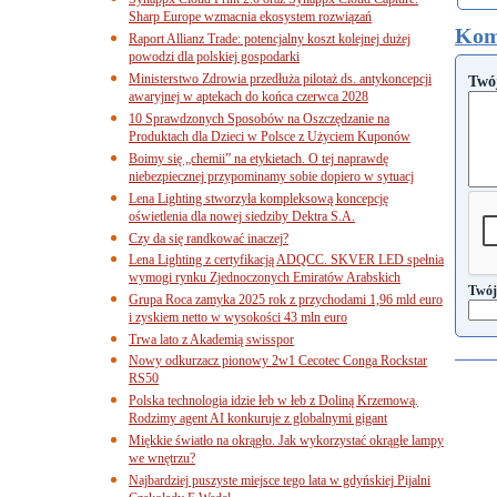
Sharp Europe wzmacnia ekosystem rozwiązań
Kom
Raport Allianz Trade: potencjalny koszt kolejnej dużej
powodzi dla polskiej gospodarki
Ministerstwo Zdrowia przedłuża pilotaż ds. antykoncepcji
Twó
awaryjnej w aptekach do końca czerwca 2028
10 Sprawdzonych Sposobów na Oszczędzanie na
Produktach dla Dzieci w Polsce z Użyciem Kuponów
Boimy się „chemii” na etykietach. O tej naprawdę
niebezpiecznej przypominamy sobie dopiero w sytuacj
Lena Lighting stworzyła kompleksową koncepcję
oświetlenia dla nowej siedziby Dektra S.A.
Czy da się randkować inaczej?
Lena Lighting z certyfikacją ADQCC. SKVER LED spełnia
wymogi rynku Zjednoczonych Emiratów Arabskich
Twój
Grupa Roca zamyka 2025 rok z przychodami 1,96 mld euro
i zyskiem netto w wysokości 43 mln euro
Trwa lato z Akademią swisspor
Nowy odkurzacz pionowy 2w1 Cecotec Conga Rockstar
RS50
Polska technologia idzie łeb w łeb z Doliną Krzemową.
Rodzimy agent AI konkuruje z globalnymi gigant
Miękkie światło na okrągło. Jak wykorzystać okrągłe lampy
we wnętrzu?
Najbardziej puszyste miejsce tego lata w gdyńskiej Pijalni