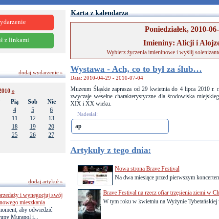
Karta z kalendarza
ydarzenie
Poniedziałek, 2010-06
ł z linkami
Imieniny: Alicji i Alojz
Wybierz życzenia imieninowe i wyślij solenizan
Wystawa - Ach, co to był za ślub…
dodaj wydarzenie »
Data: 2010-04-29 - 2010-07-04
Muzeum Śląskie zaprasza od 29 kwietnia do 4 lipca 2010 r. 
2010
»
zwyczaje weselne charakterystyczne dla środowiska miejskie
w
Pią
Sob
Nie
XIX i XX wieku.
4
5
6
Nadesłał:
11
12
13
ap
18
19
20
25
26
27
Artykuły z tego dnia:
Nowa strona Brave Festival
Na dwa miesiące przed pierwszym koncertem 
dodaj artykuł »
Brave Festival na rzecz ofiar trzęsienia ziemi w C
przedaży i wynegocjuj swój
W tym roku w kwietniu na Wyżynie Tybetańskiej w
o nowego mieszkania
 moment, aby odwiedzić
upy Murapol i...