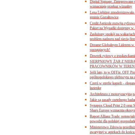
Digital Signage. Zintegrowane
wzmacniają przekaz wizualny
Lena Lighting zmodernizowała o
gminie Gierałtowice
Credit Agricole rozwija cyfrow
Pakiet na Wypadki dostępny w
Zasłużony spokój na wakacjach
problem nadzoru nad siecią fi
Dreame Globalnym Liderem w k
sprzątających!
Deserek ryżowy z truskawkami
SIERPNIOWY ŻAR Z NIEB
PRACOWNIKÓW W TERENI
Jeśli lato, to w OFFie. OFF P
ogólnopolskiego plebiscytu na 
Czerń w strefie kąpieli – eleg
łazienkę
Architektura z motoryzacyjną p
Jakie są zasady rzetelnego bad
Synappx Cloud Print 2.0 oraz 
Sharp Europe wzmacnia ekosys
Raport Allianz Trade: potencjal
powodzi dla polskiej gospodark
Ministerstwo Zdrowia przedłuża
awaryjnej w aptekach do końca