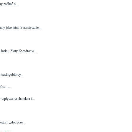
by zadbać o...
y jako letni. Statystycznie...
Jorku, Złoty Kwadrat w...
leasingobiorcy...
ońca…...
wpływa na charakter i...
egorii „słodycze...