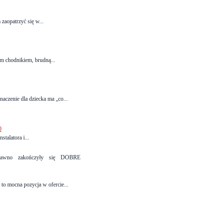
 zaopatrzyć się w...
m chodnikiem, brudną...
aczenie dla dziecka ma „co...
0
talatora i...
iedawno zakończyły się DOBRE
o mocna pozycja w ofercie...