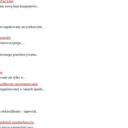
kPad Edge
nie nową linię komputerów...
rost napakowany arcyciekawymi...
 wątroby
 innowacyjnego,...
zpiecznego przechowywania...
ów
nie nie tylko w...
szkodliwego oprogramowania
zorganizowanej w ramach zjazdu...
elektrofiltrami – zapewnił...
polskich przedsiębiorców
ęścią partnerskiej sieci...