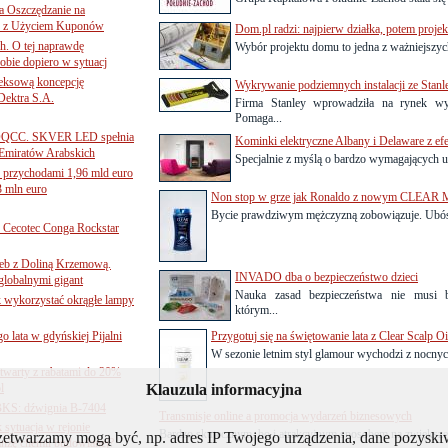
 Oszczędzanie na
ce z Użyciem Kuponów
Dom.pl radzi: najpierw działka, potem proje
ch. O tej naprawdę
Wybór projektu domu to jedna z ważniejszych 
obie dopiero w sytuacj
leksową koncepcję
Wykrywanie podziemnych instalacji ze Stan
 Dektra S.A.
Firma Stanley wprowadziła na rynek wy
Pomaga...
ą ADQCC. SKVER LED spełnia
Kominki elektryczne Albany i Delaware z e
Emiratów Arabskich
Specjalnie z myślą o bardzo wymagających u
 przychodami 1,96 mld euro
3 mln euro
Non stop w grze jak Ronaldo z nowym CLEAR 
Bycie prawdziwym mężczyzną zobowiązuje. Ubóstw
Cecotec Conga Rockstar
 łeb z Doliną Krzemową.
INVADO dba o bezpieczeństwo dzieci
globalnymi gigant
Nauka zasad bezpieczeństwa nie musi
k wykorzystać okrągłe lampy
którym...
go lata w gdyńskiej Pijalni
Przygotuj się na świętowanie lata z Clear Scalp Oi
W sezonie letnim styl glamour wychodzi z nocnych
twarty z rabatami do 20%
l
Klauzula informacyjna
BKS: dźwignia B-7404
Transmisje online a promocja wydarzeń biznesowych
sytuacja w rejonie
Bardzo skutecznym, bo i atrakcyjnym sposobem na zwiększen
rzetwarzamy mogą być, np. adres IP Twojego urządzenia, dane pozys
nżę chemii budowlanej?