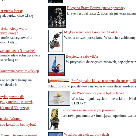
Bilety na Brave Festival już w sprzedaży
armienia Piersią
Brave Festival rusza 2. lipca, ale już teraz można
 tak bardzo chce Ci się
efekt. Kiedy warto
Myjka ciśnieniowa Graphite 59G414
rysznicową?
a może zadecydować o
Wiosna to czas porządków. W starciu z zabłocony
ienki. Gdy...
astąpi nawet 5 urządzeń
onale zdaje sobie sprawę z
Bezpieczna zabaw(k)a
a czekają na...
W przypadku dziecięcych zabawek, największe zn
ńczenia baterii z kolekcji
ego wnętrza bazuje na
Profesjonalne klucze nastawne do rur typu 9
ch detalach.
Klucz do rur to podstawowe narzędzi w warsztacie każdego ins
We Wrocławiu czytanie będzie tanie!
yzyko prawne dla
Wrocław tętni życiem literackim. N
gnity prezentuje rozwią
STRONY...
jak przed 30. przejąć
Poziomnica na najwyższym poziomie
?
Laserowa poziomnica z funkcją samopoziomowania t
inavian Warmth
 albo kosztów. Jak wybrać
W zdrowym ciele zdrowy duch
oznań: integracja zespołu