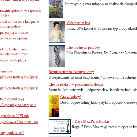
Zbliżający się czas urlopów to doskonała okazja a
mrożenia gotówki w zapasach
z Polski
ował w Polsce, a kampanie
Vademecum lata
n zł sprzedaży.
Ponad 50% kobiet w Polsce ma typ urody określan
operacyjną w Polsce
ksowego ocieplenia
Lato modnych podróży
G City Biała. Przed
Pola Elizejskie w Paryżu, 5th Avenue w Nowym 
eń pełen rodzinnych
nie chorób płuc i
 miejsca
Bezpieczeństwo leasingobiorcy
le Lens trafiają do Opery
Ubezpieczenie „Z nami bezpieczniej” to nowa forma ochrony 
Chwila relaksu w promieniach słońca
le Lens trafiają do Opery
Szum fal, letni wietrzyk… odpoczynek w świetle zachodu sł
Gra w kolory!
to mieć pod ręką
Dobór odpowiedniej kolorystyki w sposób kluczowy 
– 3 sposoby na oswajanie
gricole za 2025 rok
7 Days Max Perłą Rynku
żby zdrowia lekarstwem na
Rogal 7 Days Max zajął trzecie miejsce w kat
ing, społeczność