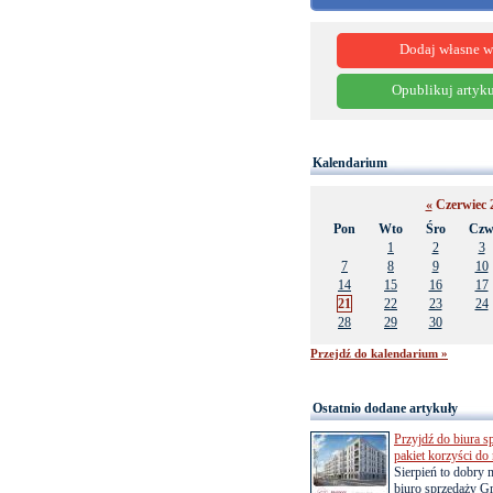
Dodaj własne w
Opublikuj artyku
Kalendarium
«
Czerwiec 
Pon
Wto
Śro
Cz
1
2
3
7
8
9
10
14
15
16
17
21
22
23
24
28
29
30
Przejdź do kalendarium »
Ostatnio dodane artykuły
Przyjdź do biura s
pakiet korzyści d
Sierpień to dobry
biuro sprzedaży Gr