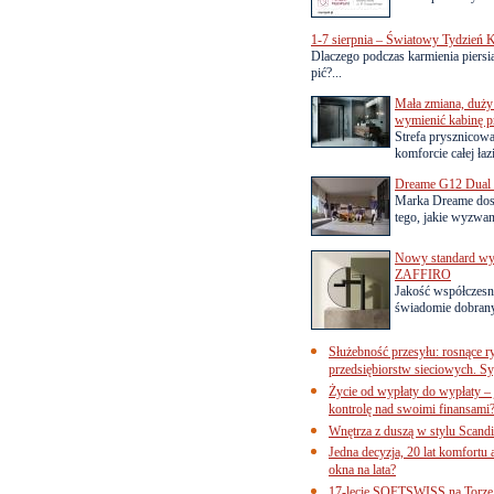
1-7 sierpnia – Światowy Tydzień K
Dlaczego podczas karmienia piersią
pić?...
Mała zmiana, duży 
wymienić kabinę p
Strefa prysznicow
komforcie całej łaz
Dreame G12 Dual z
Marka Dreame dosk
tego, jakie wyzwani
Nowy standard wyko
ZAFFIRO
Jakość współczesn
świadomie dobrany
Służebność przesyłu: rosnące r
przedsiębiorstw sieciowych. Sy
Życie od wypłaty do wypłaty – 
kontrolę nad swoimi finansami
Wnętrza z duszą w stylu Scand
Jedna decyzja, 20 lat komfortu
okna na lata?
17-lecie SOFTSWISS na Torze P