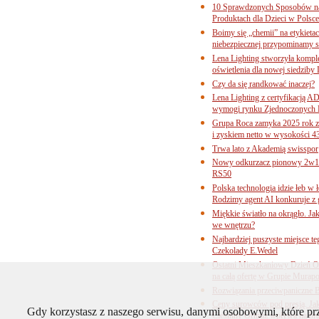
10 Sprawdzonych Sposobów na
Produktach dla Dzieci w Pols
Boimy się „chemii” na etykieta
niebezpiecznej przypominamy s
Lena Lighting stworzyła komp
oświetlenia dla nowej siedziby
Czy da się randkować inaczej?
Lena Lighting z certyfikacj
wymogi rynku Zjednoczonych 
Grupa Roca zamyka 2025 rok z
i zyskiem netto w wysokości 4
Trwa lato z Akademią swisspor
Nowy odkurzacz pionowy 2w1 
RS50
Polska technologia idzie łeb w
Rodzimy agent AI konkuruje z 
Miękkie światło na okrągło. Ja
we wnętrzu?
Najbardziej puszyste miejsce te
Czekolady E.Wedel
Ostatni Mieszkaniowy Dzień O
na całą ofertę w Grupie Murapo
Rozwiązania przeciwpaniczne 
Ceny surowców pod presją. Jak 
Gdy korzystasz z naszego serwisu, danymi osobowymi, które p
Cieśniny Ormuz wpływa na bra