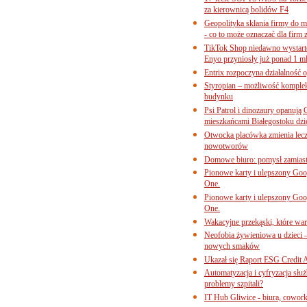
za kierownicą bolidów F4
Geopolityka skłania firmy do 
- co to może oznaczać dla firm 
TikTok Shop niedawno wystart
Enyo przyniosły już ponad 1 ml
Entrix rozpoczyna działalność 
Styropian – możliwość komple
budynku
Psi Patrol i dinozaury opanują 
mieszkańcami Białegostoku dzi
Otwocka placówka zmienia lecze
nowotworów
Domowe biuro: pomysł zamiast
Pionowe karty i ulepszony Goog
One.
Pionowe karty i ulepszony Goog
One.
Wakacyjne przekąski, które war
Neofobia żywieniowa u dzieci 
nowych smaków
Ukazał się Raport ESG Credit A
Automatyzacja i cyfryzacja słu
problemy szpitali?
IT Hub Gliwice - biura, cowork