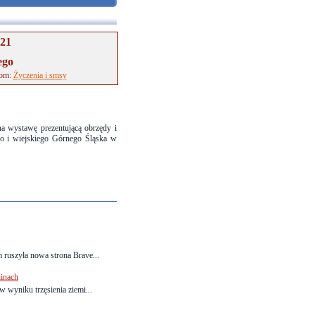
-21
ego
tom:
Życzenia i smsy
na wystawę prezentującą obrzędy i
go i wiejskiego Górnego Śląska w
ruszyła nowa strona Brave...
hinach
 wyniku trzęsienia ziemi...