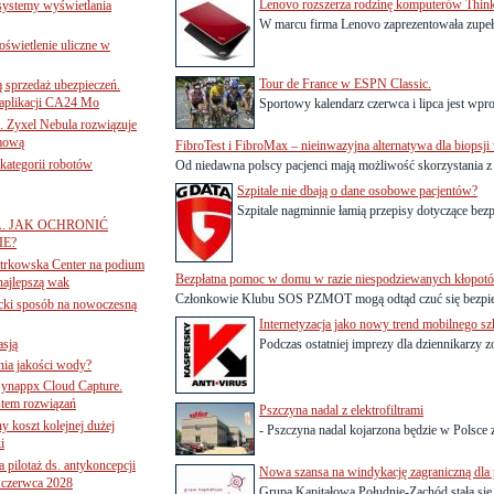
Lenovo rozszerza rodzinę komputerów Thin
 systemy wyświetlania
W marcu firma Lenovo zaprezentowała zupeł
świetlenie uliczne w
Tour de France w ESPN Classic.
ą sprzedaż ubezpieczeń.
 aplikacji CA24 Mo
Sportowy kalendarz czerwca i lipca jest wp
. Zyxel Nebula rozwiązuje
rmową
FibroTest i FibroMax – nieinwazyjna alternatywa dla biopsji
ategorii robotów
Od niedawna polscy pacjenci mają możliwość skorzystania z
Szpitale nie dbają o dane osobowe pacjentów?
Szpitale nagminnie łamią przepisy dotyczące be
A. JAK OCHRONIĆ
E?
iotrkowska Center na podium
Bezpłatna pomoc w domu w razie niespodziewanych kłopot
najlepszą wak
Członkowie Klubu SOS PZMOT mogą odtąd czuć się bezpiecz
ancki sposób na nowoczesną
Internetyzacja jako nowy trend mobilnego 
asją
Podczas ostatniej imprezy dla dziennikarzy 
ania jakości wody?
Synappx Cloud Capture.
tem rozwiązań
Pszczyna nadal z elektrofiltrami
ny koszt kolejnej dużej
- Pszczyna nadal kojarzona będzie w Polsce z 
i
 pilotaż ds. antykoncepcji
Nowa szansa na windykację zagraniczną dla 
 czerwca 2028
Grupa Kapitałowa Południe-Zachód stała się cz