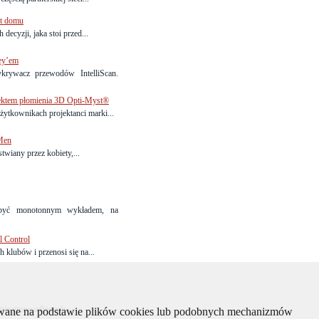
kt domu
decyzji, jaka stoi przed...
ley’em
krywacz przewodów IntelliScan.
fektem płomienia 3D Opti-Myst®
żytkownikach projektanci marki...
Men
iany przez kobiety,...
 być monotonnym wykładem, na
l Control
 klubów i przenosi się na...
ie grona odbiorców...
kiwane na podstawie plików cookies lub podobnych mechanizmów