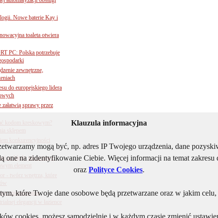
ogii. Nowe baterie Kay i
nnowacyjna toaleta otwiera
ORT PC: Polska potrzebuje
 gospodarki
ądzenie zewnętrzne,
zeniach
su do europejskiego lidera
dowych
e załatwią sprawy przez
Klauzula informacyjna
 ufać kodom kreskowym?
nia sklepem
kiem konkurencyjności
rzetwarzamy mogą być, np. adres IP Twojego urządzenia, dane pozys
ą one na zidentyfikowanie Ciebie. Więcej informacji na temat zakres
aci za błędy jakościowe.
czowym element
oraz
Polityce Cookies
.
 - twórz wnętrza, które
tów
ym, które Twoje dane osobowe będą przetwarzane oraz w jakim celu, i
owe zastosowania
ialnej elegancji w łazience
lików cookies, możesz samodzielnie i w każdym czasie zmienić ustawien