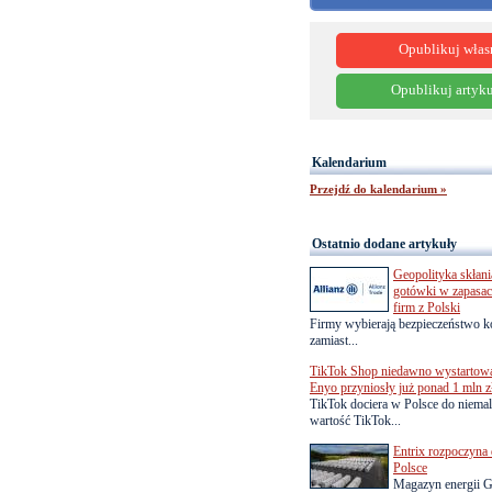
Opublikuj włas
Opublikuj artyku
Kalendarium
Przejdź do kalendarium »
Ostatnio dodane artykuły
Geopolityka skłani
gotówki w zapasach
firm z Polski
Firmy wybierają bezpieczeństwo k
zamiast...
TikTok Shop niedawno wystartowa
Enyo przyniosły już ponad 1 mln z
TikTok dociera w Polsce do niemal
wartość TikTok...
Entrix rozpoczyna 
Polsce
Magazyn energii G