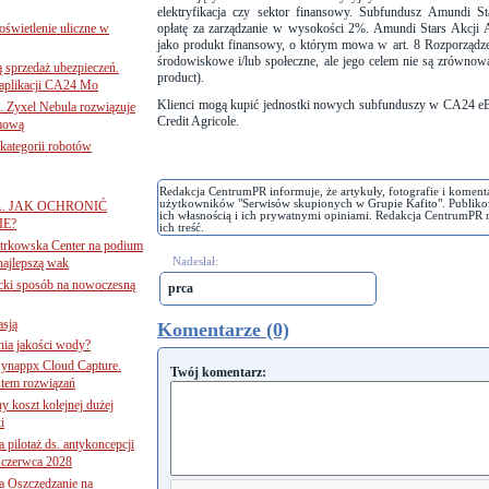
elektryfikacja czy sektor finansowy. Subfundusz Amundi S
świetlenie uliczne w
opłatę za zarządzanie w wysokości 2%. Amundi Stars Akcji 
jako produkt finansowy, o którym mowa w art. 8 Rozporządz
środowiskowe i/lub społeczne, ale jego celem nie są zrównowa
ą sprzedaż ubezpieczeń.
product).
 aplikacji CA24 Mo
Klienci mogą kupić jednostki nowych subfunduszy w CA24 e
. Zyxel Nebula rozwiązuje
Credit Agricole.
rmową
ategorii robotów
Redakcja CentrumPR informuje, że artykuły, fotografie i koment
użytkowników "Serwisów skupionych w Grupie Kafito". Publiko
A. JAK OCHRONIĆ
ich własnością i ich prywatnymi opiniami. Redakcja CentrumPR 
E?
ich treść.
iotrkowska Center na podium
Nadesłał:
najlepszą wak
ancki sposób na nowoczesną
prca
asją
Komentarze (0)
ania jakości wody?
Synappx Cloud Capture.
Twój komentarz:
tem rozwiązań
ny koszt kolejnej dużej
i
 pilotaż ds. antykoncepcji
 czerwca 2028
 Oszczędzanie na