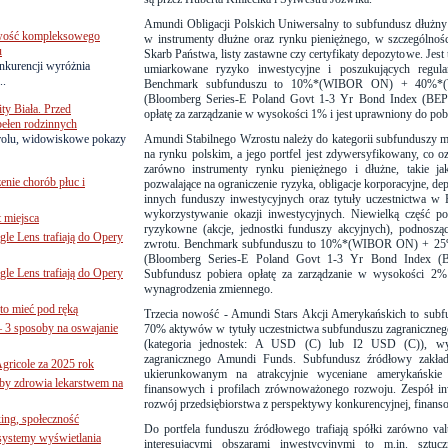
Amundi Obligacji Polskich Uniwersalny to subfundusz dłużny 
iwość kompleksowego
w instrumenty dłużne oraz rynku pieniężnego, w szczególnośc
u
Skarb Państwa, listy zastawne czy certyfikaty depozytowe. Jest 
onkurencji wyróżnia
umiarkowane ryzyko inwestycyjne i poszukujących regula
..
Benchmark subfunduszu to 10%*(WIBOR ON) + 40%
(Bloomberg Series-E Poland Govt 1-3 Yr Bond Index (BEP
ty Biała. Przed
opłatę za zarządzanie w wysokości 1% i jest uprawniony do po
pełen rodzinnych
trolu, widowiskowe pokazy
Amundi Stabilnego Wzrostu należy do kategorii subfunduszy m
na rynku polskim, a jego portfel jest zdywersyfikowany, co o
zarówno instrumenty rynku pieniężnego i dłużne, takie ja
nie chorób płuc i
pozwalające na ograniczenie ryzyka, obligacje korporacyjne, de
innych funduszy inwestycyjnych oraz tytuły uczestnictwa w 
wykorzystywanie okazji inwestycyjnych. Niewielką część po
 miejsca
ryzykowne (akcje, jednostki funduszy akcyjnych), podnosząc
le Lens trafiają do Opery
zwrotu. Benchmark subfunduszu to 10%*(WIBOR ON) + 
(Bloomberg Series-E Poland Govt 1-3 Yr Bond Index
le Lens trafiają do Opery
Subfundusz pobiera opłatę za zarządzanie w wysokości 2% 
wynagrodzenia zmiennego.
to mieć pod ręką
Trzecia nowość - Amundi Stars Akcji Amerykańskich to subfu
– 3 sposoby na oswajanie
70% aktywów w tytuły uczestnictwa subfunduszu zagraniczn
(kategoria jednostek: A USD (C) lub I2 USD (C)), wy
zagranicznego Amundi Funds. Subfundusz źródłowy zakład
gricole za 2025 rok
ukierunkowanym na atrakcyjnie wyceniane amerykańskie 
żby zdrowia lekarstwem na
finansowych i profilach zrównoważonego rozwoju. Zespół i
rozwój przedsiębiorstwa z perspektywy konkurencyjnej, finans
ing, społeczność
Do portfela funduszu źródłowego trafiają spółki zarówno val
 systemy wyświetlania
interesującymi obszarami inwestycyjnymi to m.in. sztuczn