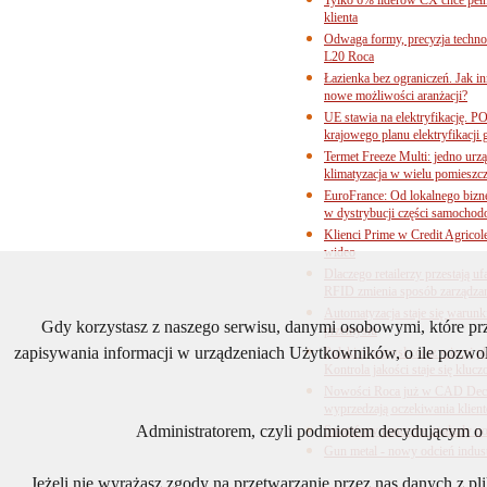
klienta
Odwaga formy, precyzja technol
L20 Roca
Łazienka bez ograniczeń. Jak i
nowe możliwości aranżacji?
UE stawia na elektryfikację. P
krajowego planu elektryfikacji
Termet Freeze Multi: jedno urz
klimatyzacja w wielu pomieszc
EuroFrance: Od lokalnego bizne
w dystrybucji części samocho
Klienci Prime w Credit Agricol
wideo
Dlaczego retailerzy przestają
RFID zmienia sposób zarządza
Automatyzacja staje się warun
Gdy korzystasz z naszego serwisu, danymi osobowymi, które p
przemysłu
zapisywania informacji w urządzeniach Użytkowników, o ile pozwol
Polski przemysł coraz więcej pł
Kontrola jakości staje się klu
Nowości Roca już w CAD Decor
wyprzedzają oczekiwania klien
Administratorem, czyli podmiotem decydującym o t
Smartfony pancerne znalazły n
Gun metal - nowy odcień industr
Jeżeli nie wyrażasz zgody na przetwarzanie przez nas danych z p