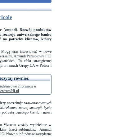
icole
usze Amundi. Rozwój produktów
gii rozwoju uniwersalnego banku
ć na potrzeby klientów, którzy
ne. Mogą teraz inwestować w nowe
iwersalny, Amundi Parasolowy FIO
ańskich. To efekt strategicznej
rgii w ramach Grupy CA w Polsce i
eczytaj również
odstawowe informacje o
entrumPR.pl
którzy potrzebują zaawanasowanych
że element naszej strategii, bycia
 potrzebę, każdego klienta
- mówi
go Wzrostu zostały wydzielone w
kim. Trzeci subfundusz - Amundi
SFIO. Nowe subfundusze zarządzane