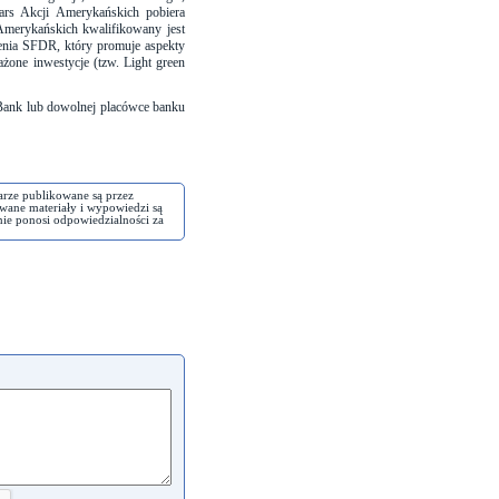
tars Akcji Amerykańskich pobiera
Amerykańskich kwalifikowany jest
enia SFDR, który promuje aspekty
żone inwestycje (tzw. Light green
Bank lub dowolnej placówce banku
arze publikowane są przez
wane materiały i wypowiedzi są
nie ponosi odpowiedzialności za