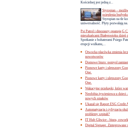
Kościelnej jest jedną z...
Styropian – możl
ocieplenia budynk
Styropian na tle k
uniwersalność. Płyty pozwalają na.
Psi Patrol i dinozaury opanują G Ci
mieszkańcami Białegostoku dzień 
Spotkanie z bohaterami Psiego Pa
erupcji wulkanu,...
Otwocka placówka zmienia lecze
nowotworów
Domowe biuro: pomysł zamiast
Pionowe karty i ulepszony Goog
One.
Pionowe karty i ulepszony Goog
One.
Wakacyjne przekąski, które war
Neofobia żywieniowa u dzieci 
nowych smaków
Ukazał się Raport ESG Credit A
Automatyzacja i cyfryzacja słu
problemy szpitali?
IT Hub Gliwice - biura, cowork
Digital Signage. Zintegrowane