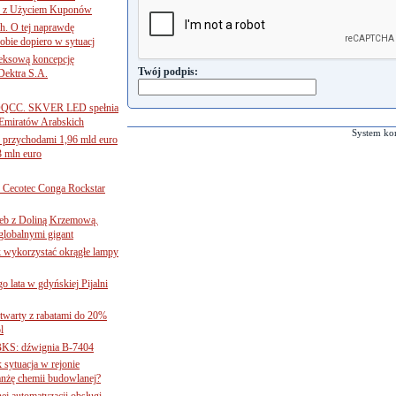
ce z Użyciem Kuponów
ch. O tej naprawdę
obie dopiero w sytuacj
leksową koncepcję
Twój podpis:
 Dektra S.A.
ą ADQCC. SKVER LED spełnia
Emiratów Arabskich
System ko
 przychodami 1,96 mld euro
3 mln euro
Cecotec Conga Rockstar
 łeb z Doliną Krzemową.
globalnymi gigant
k wykorzystać okrągłe lampy
go lata w gdyńskiej Pijalni
twarty z rabatami do 20%
l
BKS: dźwignia B-7404
sytuacja w rejonie
nżę chemii budowlanej?
j automatyzacji obsługi