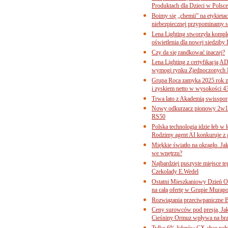
Produktach dla Dzieci w Pols
Boimy się „chemii” na etykieta
niebezpiecznej przypominamy s
Lena Lighting stworzyła komp
oświetlenia dla nowej siedziby
Czy da się randkować inaczej?
Lena Lighting z certyfikacj
wymogi rynku Zjednoczonych 
Grupa Roca zamyka 2025 rok z
i zyskiem netto w wysokości 4
Trwa lato z Akademią swisspor
Nowy odkurzacz pionowy 2w1 
RS50
Polska technologia idzie łeb w
Rodzimy agent AI konkuruje z 
Miękkie światło na okrągło. Ja
we wnętrzu?
Najbardziej puszyste miejsce te
Czekolady E.Wedel
Ostatni Mieszkaniowy Dzień O
na całą ofertę w Grupie Murapo
Rozwiązania przeciwpaniczne 
Ceny surowców pod presją. Jak 
Cieśniny Ormuz wpływa na bra
Tylko 6% liderów CX chce pełne