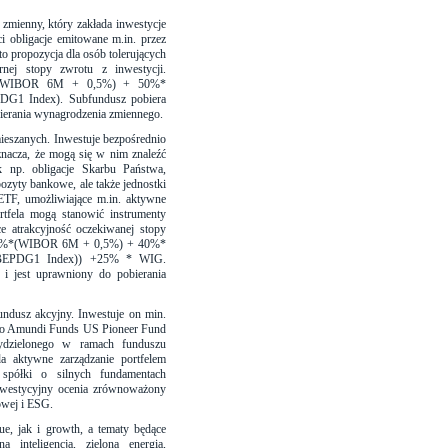
zmienny, który zakłada inwestycje
i obligacje emitowane m.in. przez
to propozycja dla osób tolerujących
rnej stopy zwrotu z inwestycji.
*(WIBOR 6M + 0,5%) + 50%*
DG1 Index). Subfundusz pobiera
bierania wynagrodzenia zmiennego.
ieszanych. Inwestuje bezpośrednio
znacza, że mogą się w nim znaleźć
k np. obligacje Skarbu Państwa,
pozyty bankowe, ale także jednostki
ETF, umożliwiające m.in. aktywne
rtfela mogą stanowić instrumenty
e atrakcyjność oczekiwanej stopy
25%*(WIBOR 6M + 0,5%) + 40%*
 (BEPDG1 Index)) +25% * WIG.
i jest uprawniony do pobierania
ndusz akcyjny. Inwestuje on min.
ego Amundi Funds US Pioneer Fund
dzielonego w ramach funduszu
a aktywne zarządzanie portfelem
spółki o silnych fundamentach
nwestycyjny ocenia zrównoważony
owej i ESG.
ue, jak i growth, a tematy będące
a inteligencja, zielona energia,