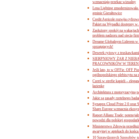
wzmacniają przekaz wizualny
Lena Lighting zmodernizowała o
gminie Gierałtowice
Credit Agricole rozwija cyfrow
Pakiet na Wypadki dostępny w
Zasłużony spokój na wakacjach
problem nadzoru nad siecią fi
Dreame Globalnym Liderem w k
sprzątających!
Deserek ryżowy z truskawkami
SIERPNIOWY ŻAR Z NIEB
PRACOWNIKÓW W TERENI
Jeśli lato, to w OFFie. OFF P
ogólnopolskiego plebiscytu na 
Czerń w strefie kąpieli – eleg
łazienkę
Architektura z motoryzacyjną p
Jakie są zasady rzetelnego bad
Synappx Cloud Print 2.0 oraz 
Sharp Europe wzmacnia ekosys
Raport Allianz Trade: potencjal
powodzi dla polskiej gospodark
Ministerstwo Zdrowia przedłuża
awaryjnej w aptekach do końca
10 Sprawdzonych Sposobów na