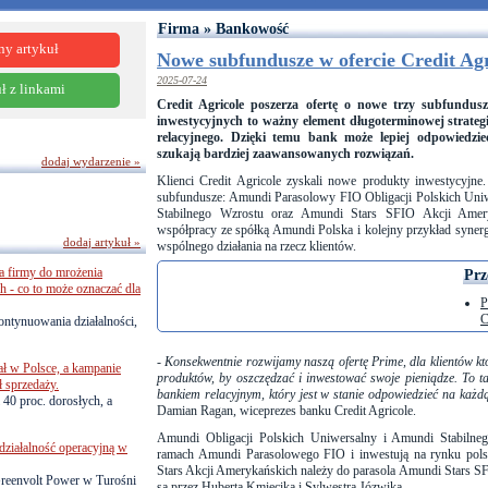
Firma » Bankowość
ny artykuł
Nowe subfundusze w ofercie Credit Agr
2025-07-24
ł z linkami
Credit Agricole poszerza ofertę o nowe trzy subfund
inwestycyjnych to ważny element długoterminowej strate
relacyjnego. Dzięki temu bank może lepiej odpowiedzie
szukają bardziej zaawansowanych rozwiązań.
dodaj wydarzenie »
Klienci Credit Agricole zyskali nowe produkty inwestycyj
subfundusze: Amundi Parasolowy FIO Obligacji Polskich Un
Stabilnego Wzrostu oraz Amundi Stars SFIO Akcji Ameryk
współpracy ze spółką Amundi Polska i kolejny przykład syne
dodaj artykuł »
wspólnego działania na rzecz klientów.
a firmy do mrożenia
Prz
 - co to może oznaczać dla
P
C
ontynuowania działalności,
-
Konsekwentnie rozwijamy naszą ofertę Prime, dla klientów 
ł w Polsce, a kampanie
produktów, by oszczędzać i inwestować swoje pieniądze. To tak
ł sprzedaży.
bankiem relacyjnym, który jest w stanie odpowiedzieć na każdą
 40 proc. dorosłych, a
Damian Ragan, wiceprezes banku Credit Agricole.
Amundi Obligacji Polskich Uniwersalny i Amundi Stabilne
działalność operacyjną w
ramach Amundi Parasolowego FIO i inwestują na rynku pols
Stars Akcji Amerykańskich należy do parasola Amundi Stars 
reenvolt Power w Turośni
są przez Huberta Kmiecika i Sylwestra Józwika.