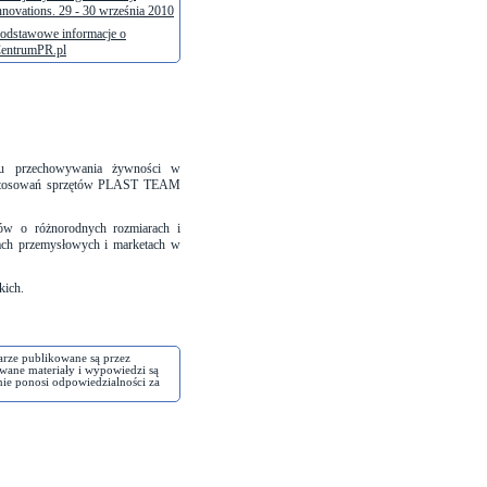
nnovations. 29 - 30 września 2010
odstawowe informacje o
entrumPR.pl
mu przechowywania żywności w
stosowań sprzętów PLAST TEAM
ów o różnorodnych rozmiarach i
pach przemysłowych i marketach w
kich.
arze publikowane są przez
wane materiały i wypowiedzi są
nie ponosi odpowiedzialności za