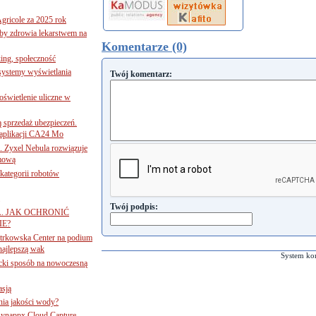
gricole za 2025 rok
żby zdrowia lekarstwem na
Komentarze (0)
ing, społeczność
 systemy wyświetlania
Twój komentarz:
świetlenie uliczne w
ą sprzedaż ubezpieczeń.
 aplikacji CA24 Mo
. Zyxel Nebula rozwiązuje
rmową
ategorii robotów
Twój podpis:
A. JAK OCHRONIĆ
E?
iotrkowska Center na podium
najlepszą wak
System ko
ancki sposób na nowoczesną
asją
ania jakości wody?
Synappx Cloud Capture.