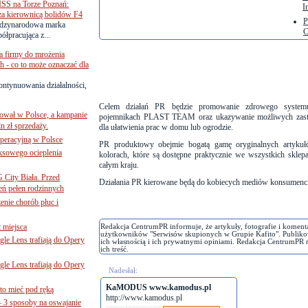
SS na Torze Poznań:
I
 za kierownicą bolidów F4
P
zynarodowa marka
C
ółpracująca z...
a firmy do mrożenia
 - co to może oznaczać dla
ontynuowania działalności,
Celem działań PR będzie promowanie zdrowego syste
ował w Polsce, a kampanie
pojemnikach PLAST TEAM oraz ukazywanie możliwych za
n zł sprzedaży.
dla ułatwienia prac w domu lub ogrodzie.
operacyjną w Polsce
PR produktowy obejmie bogatą gamę oryginalnych artykuł
ksowego ocieplenia
kolorach, które są dostępne praktycznie we wszystkich skle
całym kraju.
G City Biała. Przed
Działania PR kierowane będą do kobiecych mediów konsumenc
eń pełen rodzinnych
nie chorób płuc i
 miejsca
Redakcja CentrumPR informuje, że artykuły, fotografie i koment
użytkowników "Serwisów skupionych w Grupie Kafito". Publiko
le Lens trafiają do Opery
ich własnością i ich prywatnymi opiniami. Redakcja CentrumPR 
ich treść.
le Lens trafiają do Opery
Nadesłał:
KaMODUS www.kamodus.pl
to mieć pod ręką
http://www.kamodus.pl
– 3 sposoby na oswajanie