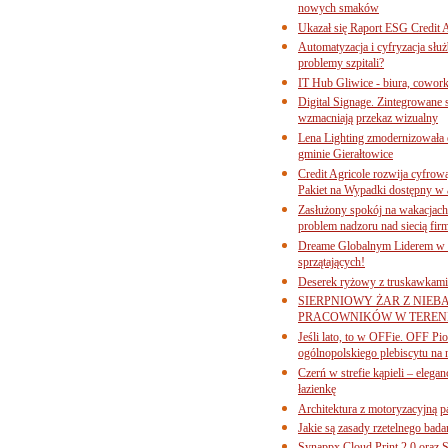
nowych smaków
Ukazał się Raport ESG Credit A
Automatyzacja i cyfryzacja słu
problemy szpitali?
IT Hub Gliwice - biura, cowork
Digital Signage. Zintegrowane
wzmacniają przekaz wizualny
Lena Lighting zmodernizowała o
gminie Gierałtowice
Credit Agricole rozwija cyfrow
Pakiet na Wypadki dostępny w
Zasłużony spokój na wakacjach
problem nadzoru nad siecią fi
Dreame Globalnym Liderem w k
sprzątających!
Deserek ryżowy z truskawkami
SIERPNIOWY ŻAR Z NIEB
PRACOWNIKÓW W TERENI
Jeśli lato, to w OFFie. OFF P
ogólnopolskiego plebiscytu na 
Czerń w strefie kąpieli – eleg
łazienkę
Architektura z motoryzacyjną p
Jakie są zasady rzetelnego bad
Synappx Cloud Print 2.0 oraz 