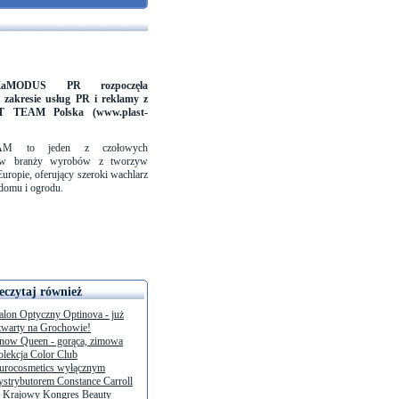
KaMODUS PR rozpoczęła
 zakresie usług PR i reklamy z
T TEAM Polska (www.plast-
M to jeden z czołowych
 w branży wyrobów z tworzyw
uropie, oferujący szeroki wachlarz
domu i ogrodu.
eczytaj również
alon Optyczny Optinova - już
twarty na Grochowie!
now Queen - gorąca, zimowa
olekcja Color Club
urocosmetics wyłącznym
ystrybutorem Constance Carroll
I Krajowy Kongres Beauty