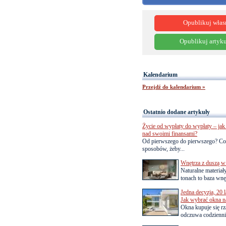
Opublikuj włas
Opublikuj artyku
Kalendarium
Przejdź do kalendarium »
Ostatnio dodane artykuły
Życie od wypłaty do wypłaty – jak 
nad swoimi finansami?
Od pierwszego do pierwszego? Co
sposobów, żeby...
Wnętrza z duszą w
Naturalne materiał
tonach to baza wnęt
Jedna decyzja, 20 
Jak wybrać okna na
Okna kupuje się rza
odczuwa codziennie