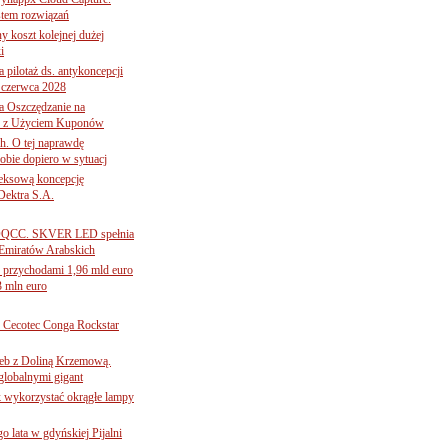
tem rozwiązań
ny koszt kolejnej dużej
i
 pilotaż ds. antykoncepcji
 czerwca 2028
 Oszczędzanie na
ce z Użyciem Kuponów
ch. O tej naprawdę
obie dopiero w sytuacj
leksową koncepcję
 Dektra S.A.
ą ADQCC. SKVER LED spełnia
Emiratów Arabskich
 przychodami 1,96 mld euro
3 mln euro
Cecotec Conga Rockstar
 łeb z Doliną Krzemową.
globalnymi gigant
k wykorzystać okrągłe lampy
go lata w gdyńskiej Pijalni