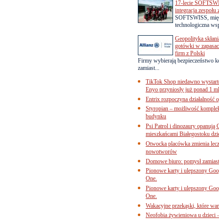
17-lecie SOFTSWI
integracja zespołu
SOFTSWISS, międ
technologiczna wsp
Geopolityka skłani
gotówki w zapasach
firm z Polski
Firmy wybierają bezpieczeństwo k
zamiast...
TikTok Shop niedawno wystart
Enyo przyniosły już ponad 1 ml
Entrix rozpoczyna działalność 
Styropian – możliwość komple
budynku
Psi Patrol i dinozaury opanują 
mieszkańcami Białegostoku dzi
Otwocka placówka zmienia lecze
nowotworów
Domowe biuro: pomysł zamiast
Pionowe karty i ulepszony Goog
One.
Pionowe karty i ulepszony Goog
One.
Wakacyjne przekąski, które war
Neofobia żywieniowa u dzieci 