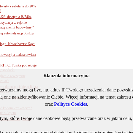
twarty z rabatami do 20%
l
BKS: dźwignia B-7404
sytuacja w rejonie
nżę chemii budowlanej?
j automatyzacji obsługi
ogii. Nowe baterie Kay i
nnowacyjna toaleta otwiera
ORT PC: Polska potrzebuje
 gospodarki
Klauzula informacyjna
ądzenie zewnętrzne,
zeniach
su do europejskiego lidera
rzetwarzamy mogą być, np. adres IP Twojego urządzenia, dane pozys
dowych
ą one na zidentyfikowanie Ciebie. Więcej informacji na temat zakres
e załatwią sprawy przez
oraz
Polityce Cookies
.
 ufać kodom kreskowym?
nia sklepem
ym, które Twoje dane osobowe będą przetwarzane oraz w jakim celu, i
kiem konkurencyjności
lików cookies, możesz samodzielnie i w każdym czasie zmienić ustawien