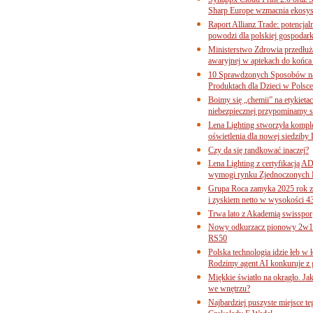
Sharp Europe wzmacnia ekosys
Raport Allianz Trade: potencjal
powodzi dla polskiej gospodark
Ministerstwo Zdrowia przedłuża
awaryjnej w aptekach do końca
10 Sprawdzonych Sposobów na
Produktach dla Dzieci w Pols
Boimy się „chemii” na etykieta
niebezpiecznej przypominamy s
Lena Lighting stworzyła komp
oświetlenia dla nowej siedziby
Czy da się randkować inaczej?
Lena Lighting z certyfikacj
wymogi rynku Zjednoczonych 
Grupa Roca zamyka 2025 rok z
i zyskiem netto w wysokości 4
Trwa lato z Akademią swisspor
Nowy odkurzacz pionowy 2w1 
RS50
Polska technologia idzie łeb w
Rodzimy agent AI konkuruje z 
Miękkie światło na okrągło. Ja
we wnętrzu?
Najbardziej puszyste miejsce te