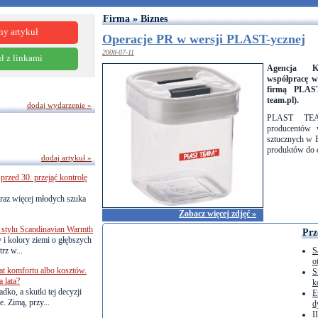
Firma » Biznes
ny artykuł
Operacje PR w wersji PLAST-ycznej
2008-07-11
ł z linkami
Agencja 
współpracę w
firmą PLAS
team.pl).
dodaj wydarzenie »
PLAST TEA
producentów
sztucznych w E
produktów do 
dodaj artykuł »
przed 30. przejąć kontrolę
raz więcej młodych szuka
Zobacz więcej zdjęć »
 stylu Scandinavian Warmth
Prz
y i kolory ziemi o głębszych
rz w...
S
o
lat komfortu albo kosztów.
S
 lata?
k
dko, a skutki tej decyzji
E
. Zimą, przy...
d
I