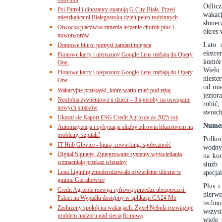
budynku
Odlicz
Psi Patrol i dinozaury opanują G City Biała. Przed
wakac
mieszkańcami Białegostoku dzień pełen rodzinnych
słonec
Otwocka placówka zmienia leczenie chorób płuc i
okres 
nowotworów
Lato 
Domowe biuro: pomysł zamiast miejsca
ekstre
Pionowe karty i ulepszony Google Lens trafiają do Opery
komór
One.
Wielu 
Pionowe karty i ulepszony Google Lens trafiają do Opery
nieste
One.
od mie
Wakacyjne przekąski, które warto mieć pod ręką
jezior
Neofobia żywieniowa u dzieci – 3 sposoby na oswajanie
robić,
nowych smaków
swoich
Ukazał się Raport ESG Credit Agricole za 2025 rok
Numer
Automatyzacja i cyfryzacja służby zdrowia lekarstwem na
problemy szpitali?
Polkom
IT Hub Gliwice - biura, coworking, społeczność
wodnyc
Digital Signage. Zintegrowane systemy wyświetlania
na kon
wzmacniają przekaz wizualny
służb
Lena Lighting zmodernizowała oświetlenie uliczne w
specja
gminie Gierałtowice
Plus 
Credit Agricole rozwija cyfrową sprzedaż ubezpieczeń.
pierw
Pakiet na Wypadki dostępny w aplikacji CA24 Mo
techn
Zasłużony spokój na wakacjach. Zyxel Nebula rozwiązuje
wszys
problem nadzoru nad siecią firmową
wiele