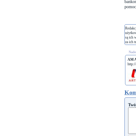
bankom
pomocy
Redakcj
użytko
są ich 
za ich t
Nades
AM A
http:/
Kom
Twó