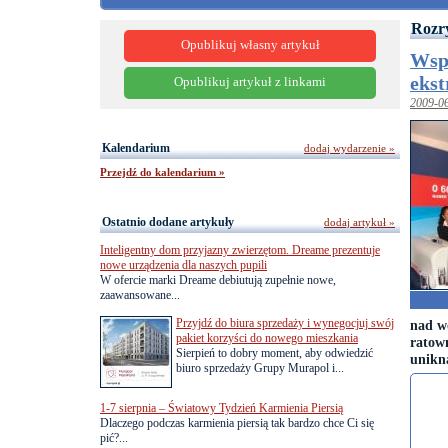
Rozr
Opublikuj własny artykuł
Wspó
ekst
Opublikuj artykuł z linkami
2009-0
Kalendarium
dodaj wydarzenie »
Przejdź do kalendarium »
Ostatnio dodane artykuły
dodaj artykuł »
Inteligentny dom przyjazny zwierzętom. Dreame prezentuje
nowe urządzenia dla naszych pupili
W ofercie marki Dreame debiutują zupełnie nowe,
zaawansowane...
Przyjdź do biura sprzedaży i wynegocjuj swój
nad w
pakiet korzyści do nowego mieszkania
ratow
Sierpień to dobry moment, aby odwiedzić
unikn
biuro sprzedaży Grupy Murapol i...
1-7 sierpnia – Światowy Tydzień Karmienia Piersią
Dlaczego podczas karmienia piersią tak bardzo chce Ci się
pić?...