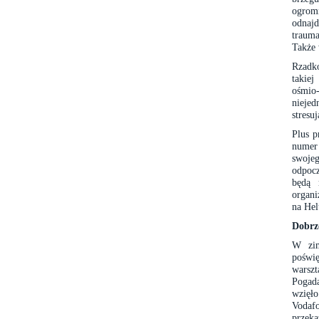
ogrom
odnajd
trauma
Także 
Rzadk
takiej
ośmio
niejed
stresuj
Plus p
numer
swoje
odpocz
będą 
organ
na Hel
Dobrz
W zim
poświę
warsz
Pogad
wzięło
Vodaf
przek