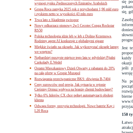
się p
wymogi rynku Zjednoczonych Emiratów Arabskich
pokazu
Grupa Roca zamyka 2025 rok z przychodami 1,96 mld euro
się, g
i zyskiem netto w wysokości 43 mln euro
Zasoby
Trwa lato z Akademią swisspor
inform
Nowy odkurzacz pionowy 2w1 Cecotec Conga Rockstar
donie
RS50
słowni
Polska technologia idzie łeb w łeb z Doliną Krzemową.
progno
Rodzimy agent AI konkuruje z globalnymi gigant
Miękkie światło na okrągło. Jak wykorzystać okrągłe lampy
Jest t
we wnętrzu?
propon
Najbardziej puszyste miejsce tego lata w gdyńskiej Pijalni
każdy
Czekolady E.Wedel
okazji
jeśli
Ostatni Mieszkaniowy Dzień Otwarty z rabatami do 20%
wersję
na całą ofertę w Grupie Murapol
Rozwiązania przeciwpaniczne BKS: dźwignia B-7404
Na po
Ceny surowców pod presją. Jak sytuacja w rejonie
począ
Cieśniny Ormuz wpływa na branżę chemii budowlanej?
rozwi
Tylko 6% liderów CX chce pełnej automatyzacji obsługi
biern
klienta
www.60
Odwaga formy, precyzja technologii. Nowe baterie Kay i
przyja
L20 Roca
150 t
Łatwo
atrakc
brzeg