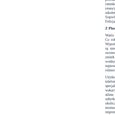
ratunk
resus
szkole
Sopoc
Felicja
Z Plu
Warto 
Co rok
Wypoży
są na
swoim
zniże
wodn
najno
różnor
Użytk
telef
specj
wakacy
atlas
zabyt
okoli
można 
impre