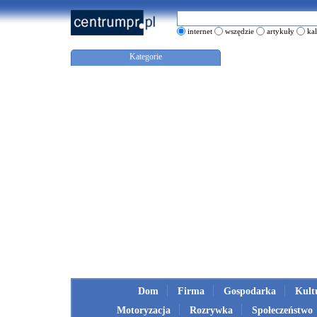
internet
wszędzie
artykuły
ka
Kategorie
Dom
Firma
Gospodarka
Kult
Motoryzacja
Rozrywka
Społeczeństwo