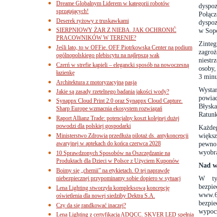
Dreame Globalnym Liderem w kategorii robotów
dyspo
sprzątających!
Połącz
Deserek ryżowy z truskawkami
dyspoz
SIERPNIOWY ŻAR Z NIEBA. JAK OCHRONIĆ
w Sopo
PRACOWNIKÓW W TERENIE?
Zinte
Jeśli lato, to w OFFie. OFF Piotrkowska Center na podium
zagro
ogólnopolskiego plebiscytu na najlepszą wak
niest
Czerń w strefie kąpieli – elegancki sposób na nowoczesną
osoby,
łazienkę
3 minu
Architektura z motoryzacyjną pasją
Wystar
Jakie są zasady rzetelnego badania jakości wody?
powiad
Synappx Cloud Print 2.0 oraz Synappx Cloud Capture.
Błysk
Sharp Europe wzmacnia ekosystem rozwiązań
Ratun
Raport Allianz Trade: potencjalny koszt kolejnej dużej
powodzi dla polskiej gospodarki
Każdeg
większ
Ministerstwo Zdrowia przedłuża pilotaż ds. antykoncepcji
awaryjnej w aptekach do końca czerwca 2028
pewno
wyobra
10 Sprawdzonych Sposobów na Oszczędzanie na
Produktach dla Dzieci w Polsce z Użyciem Kuponów
Nad w
Boimy się „chemii” na etykietach. O tej naprawdę
W tym
niebezpiecznej przypominamy sobie dopiero w sytuacj
bezpi
Lena Lighting stworzyła kompleksową koncepcję
www.6
oświetlenia dla nowej siedziby Dektra S.A.
bezpi
Czy da się randkować inaczej?
wypocz
Lena Lighting z certyfikacją ADQCC. SKVER LED spełnia