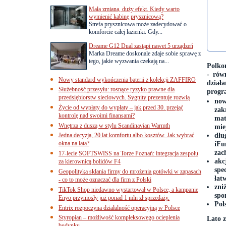
Mała zmiana, duży efekt. Kiedy warto
wymienić kabinę prysznicową?
Strefa prysznicowa może zadecydować o
komforcie całej łazienki. Gdy...
Dreame G12 Dual zastąpi nawet 5 urządzeń
Marka Dreame doskonale zdaje sobie sprawę z
tego, jakie wyzwania czekają na...
Polkom
- rów
Nowy standard wykończenia baterii z kolekcji ZAFFIRO
dział
Służebność przesyłu: rosnące ryzyko prawne dla
progr
przedsiębiorstw sieciowych. Sygnity prezentuje rozwią
now
Życie od wypłaty do wypłaty – jak przed 30. przejąć
zak
kontrolę nad swoimi finansami?
mat
Wnętrza z duszą w stylu Scandinavian Warmth
mie
dłu
Jedna decyzja, 20 lat komfortu albo kosztów. Jak wybrać
okna na lata?
iFu
zac
17-lecie SOFTSWISS na Torze Poznań: integracja zespołu
akc
za kierownicą bolidów F4
spe
Geopolityka skłania firmy do mrożenia gotówki w zapasach
łat
- co to może oznaczać dla firm z Polski
zni
TikTok Shop niedawno wystartował w Polsce, a kampanie
spo
Enyo przyniosły już ponad 1 mln zł sprzedaży.
Pol
Entrix rozpoczyna działalność operacyjną w Polsce
Styropian – możliwość kompleksowego ocieplenia
Lato 