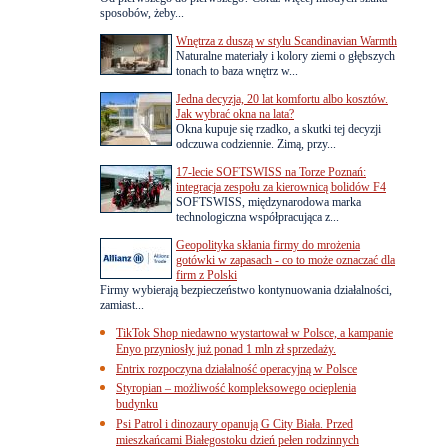
sposobów, żeby...
Wnętrza z duszą w stylu Scandinavian Warmth
Naturalne materiały i kolory ziemi o głębszych
tonach to baza wnętrz w...
Jedna decyzja, 20 lat komfortu albo kosztów.
Jak wybrać okna na lata?
Okna kupuje się rzadko, a skutki tej decyzji
odczuwa codziennie. Zimą, przy...
17-lecie SOFTSWISS na Torze Poznań:
integracja zespołu za kierownicą bolidów F4
SOFTSWISS, międzynarodowa marka
technologiczna współpracująca z...
Geopolityka skłania firmy do mrożenia
gotówki w zapasach - co to może oznaczać dla
firm z Polski
Firmy wybierają bezpieczeństwo kontynuowania działalności,
zamiast...
TikTok Shop niedawno wystartował w Polsce, a kampanie
Enyo przyniosły już ponad 1 mln zł sprzedaży.
Entrix rozpoczyna działalność operacyjną w Polsce
Styropian – możliwość kompleksowego ocieplenia
budynku
Psi Patrol i dinozaury opanują G City Biała. Przed
mieszkańcami Białegostoku dzień pełen rodzinnych