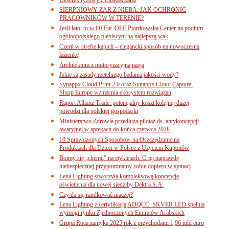
SIERPNIOWY ŻAR Z NIEBA. JAK OCHRONIĆ
PRACOWNIKÓW W TERENIE?
Jeśli lato, to w OFFie. OFF Piotrkowska Center na podium
ogólnopolskiego plebiscytu na najlepszą wak
Czerń w strefie kąpieli – elegancki sposób na nowoczesną
łazienkę
Architektura z motoryzacyjną pasją
Jakie są zasady rzetelnego badania jakości wody?
Synappx Cloud Print 2.0 oraz Synappx Cloud Capture.
Sharp Europe wzmacnia ekosystem rozwiązań
Raport Allianz Trade: potencjalny koszt kolejnej dużej
powodzi dla polskiej gospodarki
Ministerstwo Zdrowia przedłuża pilotaż ds. antykoncepcji
awaryjnej w aptekach do końca czerwca 2028
10 Sprawdzonych Sposobów na Oszczędzanie na
Produktach dla Dzieci w Polsce z Użyciem Kuponów
Boimy się „chemii” na etykietach. O tej naprawdę
niebezpiecznej przypominamy sobie dopiero w sytuacj
Lena Lighting stworzyła kompleksową koncepcję
oświetlenia dla nowej siedziby Dektra S.A.
Czy da się randkować inaczej?
Lena Lighting z certyfikacją ADQCC. SKVER LED spełnia
wymogi rynku Zjednoczonych Emiratów Arabskich
Grupa Roca zamyka 2025 rok z przychodami 1,96 mld euro