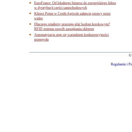
EuroFrance: Od lokalnego biznesu do europejskiego lidera
w dystrybucji części samochodowych
Klienci Prime w Credit Agricole załatwią sprawy przez
wideo
Dlaczego retailerzy przestają ufać kodom kreskowym?
RFID zmienia sposób zarządzania sklepem
Automatyzacja staje się warunkiem konkurencyjności
przemysłu
© 
Regulamin i Po