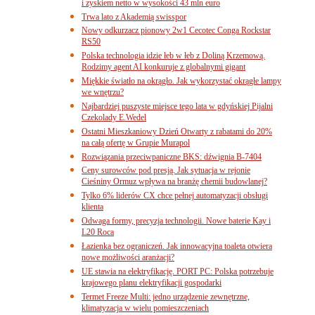
i zyskiem netto w wysokości 43 mln euro
Trwa lato z Akademią swisspor
Nowy odkurzacz pionowy 2w1 Cecotec Conga Rockstar
RS50
Polska technologia idzie łeb w łeb z Doliną Krzemową.
Rodzimy agent AI konkuruje z globalnymi gigant
Miękkie światło na okrągło. Jak wykorzystać okrągłe lampy
we wnętrzu?
Najbardziej puszyste miejsce tego lata w gdyńskiej Pijalni
Czekolady E.Wedel
Ostatni Mieszkaniowy Dzień Otwarty z rabatami do 20%
na całą ofertę w Grupie Murapol
Rozwiązania przeciwpaniczne BKS: dźwignia B-7404
Ceny surowców pod presją. Jak sytuacja w rejonie
Cieśniny Ormuz wpływa na branżę chemii budowlanej?
Tylko 6% liderów CX chce pełnej automatyzacji obsługi
klienta
Odwaga formy, precyzja technologii. Nowe baterie Kay i
L20 Roca
Łazienka bez ograniczeń. Jak innowacyjna toaleta otwiera
nowe możliwości aranżacji?
UE stawia na elektryfikację. PORT PC: Polska potrzebuje
krajowego planu elektryfikacji gospodarki
Termet Freeze Multi: jedno urządzenie zewnętrzne,
klimatyzacja w wielu pomieszczeniach