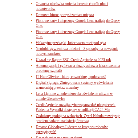
Otwocka placówka zmienia leczenie chorób płuc i
nowotworów
Domowe biuro: pomysł zamiast miejsca
Pionowe karty i ulepszony Google Lens trafiają do Opery
One.
Pionowe karty i ulepszony Google Lens trafiają do Opery
One.
Wakacyjne przekąski, które warto mieć pod ręką
Neofobia żywieniowa u dzieci – 3 sposoby na oswajanie
nowych smaków
Ukazał się Raport ESG Credit Agricole za 2025 rok
Automatyzacja i cyfryzacja służby zdrowia lekarstwem na
problemy szpitali?
IT Hub Gliwice - biura, coworking, społeczność
Digital Signage. Zintegrowane systemy wyświetlania
wzmacniają przekaz wizualny
Lena Lighting zmodernizowała oświetlenie uliczne w
gminie Gierałtowice
Credit Agricole rozwija cyfrową sprzedaż ubezpieczeń.
Pakiet na Wypadki dostępny w aplikacji CA24 Mo
Zasłużony spokój na wakacjach. Zyxel Nebula rozwiązuje
problem nadzoru nad siecią firmową
Dreame Globalnym Liderem w kategorii robotów
sprzątających!
Deserek ryżowy z truskawkami