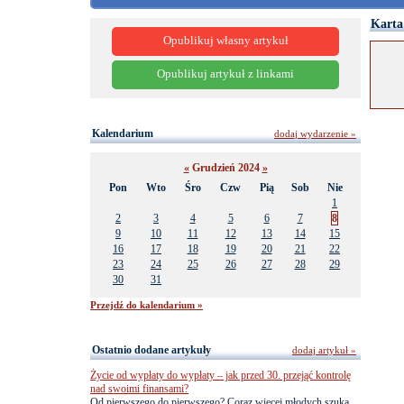
Karta
Opublikuj własny artykuł
Opublikuj artykuł z linkami
Kalendarium
dodaj wydarzenie »
«
Grudzień 2024
»
Pon
Wto
Śro
Czw
Pią
Sob
Nie
1
2
3
4
5
6
7
8
9
10
11
12
13
14
15
16
17
18
19
20
21
22
23
24
25
26
27
28
29
30
31
Przejdź do kalendarium »
Ostatnio dodane artykuły
dodaj artykuł »
Życie od wypłaty do wypłaty – jak przed 30. przejąć kontrolę
nad swoimi finansami?
Od pierwszego do pierwszego? Coraz więcej młodych szuka