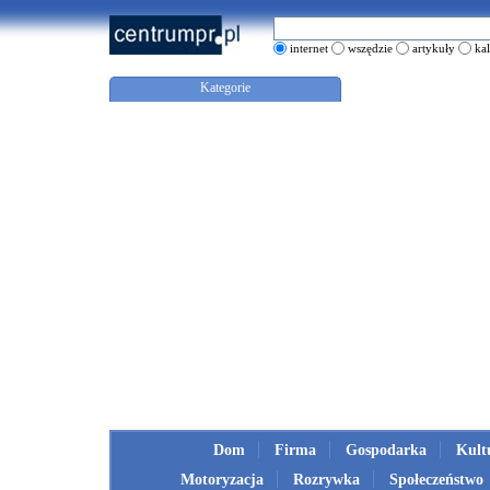
internet
wszędzie
artykuły
ka
Kategorie
Dom
Firma
Gospodarka
Kult
Motoryzacja
Rozrywka
Społeczeństwo