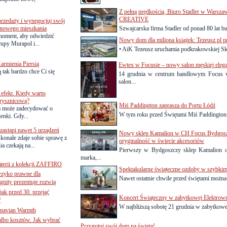
Z pełną prędkością. Biuro Stadler w Warsza
CREATIVE
przedaży i wynegocjuj swój
o nowego mieszkania
Szwajcarska firma Stadler od ponad 80 lat bu
 moment, aby odwiedzić
Nowy dom dla miliona książek: Tezeusz.pl 
upy Murapol i...
• AiK Tezeusz uruchamia podkrakowskiej Sk
armienia Piersią
Ewtex w Focusie – nowy salon męskiej elega
 tak bardzo chce Ci się
14 grudnia w centrum handlowym Focus 
salon...
efekt. Kiedy warto
rysznicową?
Miś Paddington zaprasza do Portu Łódź
a może zadecydować o
W tym roku przed Świętami Miś Paddington p
ienki. Gdy...
astąpi nawet 5 urządzeń
Nowy sklep Kamalion w CH Focus Bydgoszcz
onale zdaje sobie sprawę z
oryginalność w świecie akcesoriów
a czekają na...
Pierwszy w Bydgoszczy sklep Kamalion 
marka,...
terii z kolekcji ZAFFIRO
Spektakularne świąteczne ozdoby w szybki
yzyko prawne dla
Nawet ostatnie chwile przed świętami można
gnity prezentuje rozwią
jak przed 30. przejąć
Koncert Świąteczny w zabytkowej Elektrow
?
W najbliższą sobotę 21 grudnia w zabytkowej
inavian Warmth
 albo kosztów. Jak wybrać
Przygotuj swój dom na święta!