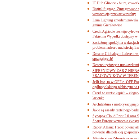
IT Hub Gliwice - biura, cowork
Digital Signage. Zintegrowane
wzmacniają przekaz wizualny
Lena Lighting zmodernizowała o
gminie Gierałtowice
Credit Agricole rozwija cyfrow
Pakiet na Wypadki dostępny w
Zasłużony spokój na wakacjach
problem nadzoru nad siecią fi
Dreame Globalnym Liderem w k
sprzątających!
Deserek ryżowy z truskawkami
SIERPNIOWY ŻAR Z NIEB
PRACOWNIKÓW W TERENI
Jeśli lato, to w OFFie. OFF P
ogólnopolskiego plebiscytu na 
Czerń w strefie kąpieli – eleg
łazienkę
Architektura z motoryzacyjną p
Jakie są zasady rzetelnego bad
Synappx Cloud Print 2.0 oraz 
Sharp Europe wzmacnia ekosys
Raport Allianz Trade: potencjal
powodzi dla polskiej gospodark
Ministerstwo Zdrowia przedłuża