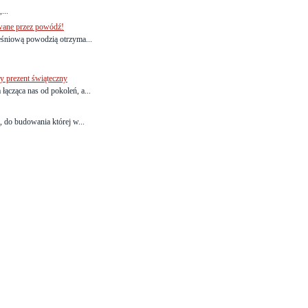
...
ane przez powódź!
eśniową powodzią otrzyma...
y prezent świąteczny
łącząca nas od pokoleń, a...
 do budowania której w...