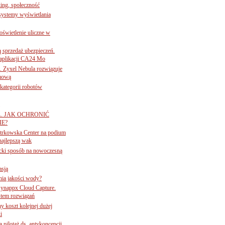
ing, społeczność
 systemy wyświetlania
świetlenie uliczne w
ą sprzedaż ubezpieczeń.
 aplikacji CA24 Mo
. Zyxel Nebula rozwiązuje
rmową
ategorii robotów
A. JAK OCHRONIĆ
E?
iotrkowska Center na podium
najlepszą wak
ancki sposób na nowoczesną
asją
ania jakości wody?
Synappx Cloud Capture.
tem rozwiązań
ny koszt kolejnej dużej
i
 pilotaż ds. antykoncepcji