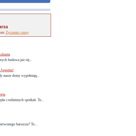
arza
tom:
Życzenia i smsy
szkania
rych budowa już się...
Appetita!
y nasze domy wypełniają...
ięta
pła i rodzinnych spotkań. To...
erwonego barszczu? To...