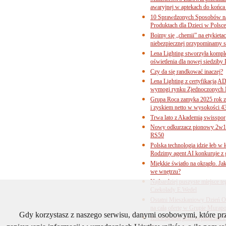
awaryjnej w aptekach do końca
10 Sprawdzonych Sposobów na
Produktach dla Dzieci w Pols
Boimy się „chemii” na etykieta
niebezpiecznej przypominamy s
Lena Lighting stworzyła komp
oświetlenia dla nowej siedziby
Czy da się randkować inaczej?
Lena Lighting z certyfikacj
wymogi rynku Zjednoczonych 
Grupa Roca zamyka 2025 rok z
i zyskiem netto w wysokości 4
Trwa lato z Akademią swisspor
Nowy odkurzacz pionowy 2w1 
RS50
Polska technologia idzie łeb w
Rodzimy agent AI konkuruje z 
Miękkie światło na okrągło. Ja
we wnętrzu?
Najbardziej puszyste miejsce te
Czekolady E.Wedel
Ostatni Mieszkaniowy Dzień O
na całą ofertę w Grupie Murapo
Gdy korzystasz z naszego serwisu, danymi osobowymi, które p
Rozwiązania przeciwpaniczne 