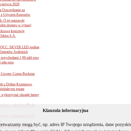
 czerwca 2028
 Oszczędzanie na
ce z Użyciem Kuponów
ch. O tej naprawdę
obie dopiero w sytuacj
leksową koncepcję
 Dektra S.A.
ą ADQCC. SKVER LED spełnia
Emiratów Arabskich
 przychodami 1,96 mld euro
3 mln euro
Cecotec Conga Rockstar
 łeb z Doliną Krzemową.
globalnymi gigant
k wykorzystać okrągłe lampy
go lata w gdyńskiej Pijalni
Klauzula informacyjna
twarty z rabatami do 20%
l
rzetwarzamy mogą być, np. adres IP Twojego urządzenia, dane pozys
BKS: dźwignia B-7404