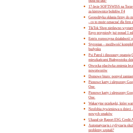
okna na lata?
17-lecie SOFTSWISS na Torze P
za kierownicą bolidów F4
Geopolityka skłania firmy do 
- co to może oznaczać dla firm 
TikTok Shop niedawno wystart
Enyo przyniosły już ponad 1 ml
Entrix rozpoczyna działalność 
Styropian – możliwość komple
budynku
Psi Patrol i dinozaury opanują 
mieszkańcami Białegostoku dzi
Otwocka placówka zmienia lecze
nowotworów
Domowe biuro: pomysł zamiast
Pionowe karty i ulepszony Goog
One.
Pionowe karty i ulepszony Goog
One.
Wakacyjne przekąski, które war
Neofobia żywieniowa u dzieci 
nowych smaków
Ukazał się Raport ESG Credit A
Automatyzacja i cyfryzacja słu
problemy szpitali?