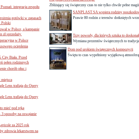
Zbliżający się świąteczny czas to nie tylko chwile pełne magii,
oznań: integracja zespołu
SANPLAST SA wspiera rodziny poszkodow
Prawie 80 rodzin z terenów dotkniętych wrz
mrożenia gotówki w zapasach
z Polski
ował w Polsce, a kampanie
n zł sprzedaży.
Trzy powody, dla których sztuka to doskonał
operacyjną w Polsce
Wymiana prezentów świątecznych to tradycja 
ksowego ocieplenia
Dom pod urokiem świątecznych kompozycji
Święta to czas wypełniony wyjątkową atmosferą,
G City Biała. Przed
eń pełen rodzinnych
nie chorób płuc i
 miejsca
le Lens trafiają do Opery
le Lens trafiają do Opery
to mieć pod ręką
– 3 sposoby na oswajanie
gricole za 2025 rok
żby zdrowia lekarstwem na