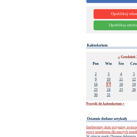
Opublikuj włas
Opublikuj artyku
Kalendarium
«
Grudzień 
Pon
Wto
Śro
Cz
2
3
4
5
9
10
11
12
16
17
18
19
23
24
25
26
30
31
Przejdź do kalendarium »
Ostatnio dodane artykuły
Inteligentny dom przyjazny zwierz
nowe urządzenia dla naszych pupil
W ofercie marki Dreame debiutują 