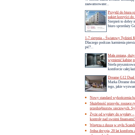
zaawansowane...
Przyjdź do biura s
pakiet korzyści d
Sierpień to dobry
biuro sprzedaży Gr
1-7 sierpnia – Światowy Tydzień K
Dlaczego podczas karmienia piersią
pić?...
Mała zmiana, duży 
wymienić kabinę p
Strefa prysznicow
komforcie całej łaz
Dreame G12 Dual z
Marka Dreame dosk
tego, jakie wyzwani
Nowy standard wykończenia ba
Służebność przesyłu: rosnące r
przedsiębiorstw sieciowych. Sy
Życie od wypłaty do wypłaty – 
kontrolę nad swoimi finansami
Wnętrza z duszą w stylu Scand
Jedna decyzja, 20 lat komfortu