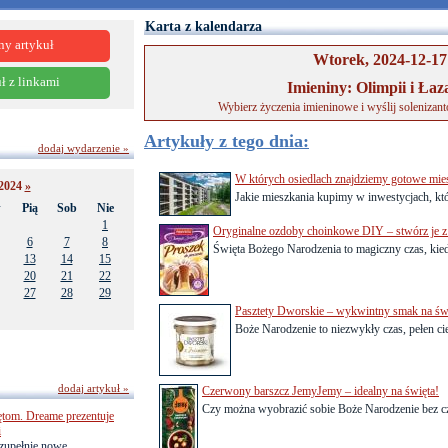
Karta z kalendarza
ny artykuł
Wtorek, 2024-12-17
ł z linkami
Imieniny: Olimpii i Łaz
Wybierz życzenia imieninowe i wyślij solenizan
Artykuły z tego dnia:
dodaj wydarzenie »
W których osiedlach znajdziemy gotowe mie
2024
»
Jakie mieszkania kupimy w inwestycjach, któ
w
Pią
Sob
Nie
1
Oryginalne ozdoby choinkowe DIY – stwórz je z 
6
7
8
Święta Bożego Narodzenia to magiczny czas, kied
13
14
15
20
21
22
27
28
29
Pasztety Dworskie – wykwintny smak na św
Boże Narodzenie to niezwykły czas, pełen cie
dodaj artykuł »
Czerwony barszcz JemyJemy – idealny na święta!
Czy można wyobrazić sobie Boże Narodzenie bez cz
ętom. Dreame prezentuje
i
zupełnie nowe,