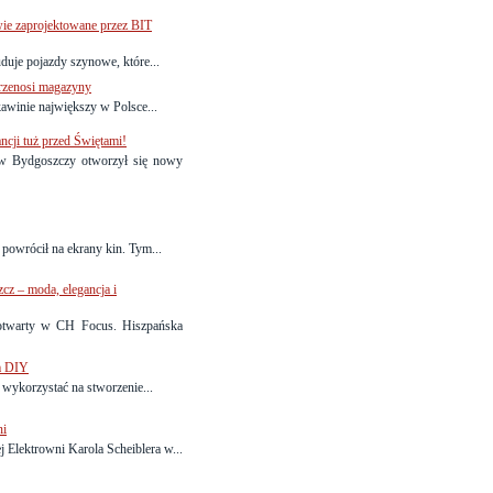
wie zaprojektowane przez BIT
duje pojazdy szynowe, które...
przenosi magazyny
awinie największy w Polsce...
ncji tuż przed Świętami!
w Bydgoszczy otworzył się nowy
owrócił na ekrany kin. Tym...
 – moda, elegancja i
otwarty w CH Focus. Hiszpańska
m DIY
 wykorzystać na stworzenie...
ni
 Elektrowni Karola Scheiblera w...