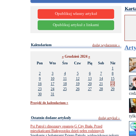
Karta
Opublikuj własny artykuł
Opublikuj artykuł z linkami
Kalendarium
dodaj wydarzenie »
Arty
«
Grudzień 2024
»
Pon
Wto
Śro
Czw
Pią
Sob
Nie
1
2
3
4
5
6
7
8
9
10
11
12
13
14
15
16
17
18
19
20
21
22
23
24
25
26
27
28
29
cod
30
31
Przejdź do kalendarium »
tyl
Ostatnio dodane artykuły
dodaj artykuł »
Psi Patrol i dinozaury opanują G City Biała. Przed
mieszkańcami Białegostoku dzień pełen rodzinnych
Spotkanie z bohaterami Psiego Patrolu, widowiskowe pokazy