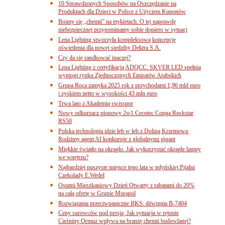
10 Sprawdzonych Sposobów na Oszczędzanie na
Produktach dla Dzieci w Polsce z Użyciem Kuponów
Boimy się „chemii” na etykietach. O tej naprawdę
niebezpiecznej przypominamy sobie dopiero w sytuacj
Lena Lighting stworzyła kompleksową koncepcję
oświetlenia dla nowej siedziby Dektra S.A.
Czy da się randkować inaczej?
Lena Lighting z certyfikacją ADQCC. SKVER LED spełnia
wymogi rynku Zjednoczonych Emiratów Arabskich
Grupa Roca zamyka 2025 rok z przychodami 1,96 mld euro
i zyskiem netto w wysokości 43 mln euro
Trwa lato z Akademią swisspor
Nowy odkurzacz pionowy 2w1 Cecotec Conga Rockstar
RS50
Polska technologia idzie łeb w łeb z Doliną Krzemową.
Rodzimy agent AI konkuruje z globalnymi gigant
Miękkie światło na okrągło. Jak wykorzystać okrągłe lampy
we wnętrzu?
Najbardziej puszyste miejsce tego lata w gdyńskiej Pijalni
Czekolady E.Wedel
Ostatni Mieszkaniowy Dzień Otwarty z rabatami do 20%
na całą ofertę w Grupie Murapol
Rozwiązania przeciwpaniczne BKS: dźwignia B-7404
Ceny surowców pod presją. Jak sytuacja w rejonie
Cieśniny Ormuz wpływa na branżę chemii budowlanej?