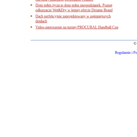
Dom pełen życia to dom pełen niespodzianek. Poznaj
odkurzacze Wet&Dry w letniej ofercie Dreame Brand
Dach perfekcyjnie zaprojektowany w najmniejszych
detalach
Video-zaproszenie na turniej PROCURAL Handball Cup
© 
Regulamin i Po