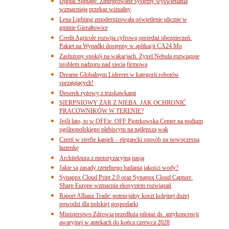
Digital Signage. Zintegrowane systemy wyświetlania
wzmacniają przekaz wizualny
Lena Lighting zmodernizowała oświetlenie uliczne w
gminie Gierałtowice
Credit Agricole rozwija cyfrową sprzedaż ubezpieczeń.
Pakiet na Wypadki dostępny w aplikacji CA24 Mo
Zasłużony spokój na wakacjach. Zyxel Nebula rozwiązuje
problem nadzoru nad siecią firmową
Dreame Globalnym Liderem w kategorii robotów
sprzątających!
Deserek ryżowy z truskawkami
SIERPNIOWY ŻAR Z NIEBA. JAK OCHRONIĆ
PRACOWNIKÓW W TERENIE?
Jeśli lato, to w OFFie. OFF Piotrkowska Center na podium
ogólnopolskiego plebiscytu na najlepszą wak
Czerń w strefie kąpieli – elegancki sposób na nowoczesną
łazienkę
Architektura z motoryzacyjną pasją
Jakie są zasady rzetelnego badania jakości wody?
Synappx Cloud Print 2.0 oraz Synappx Cloud Capture.
Sharp Europe wzmacnia ekosystem rozwiązań
Raport Allianz Trade: potencjalny koszt kolejnej dużej
powodzi dla polskiej gospodarki
Ministerstwo Zdrowia przedłuża pilotaż ds. antykoncepcji
awaryjnej w aptekach do końca czerwca 2028