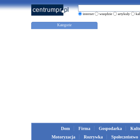
internet
wszędzie
artykuły
ka
Kategorie
Dom
Firma
Gospodarka
Kult
Motoryzacja
Rozrywka
Społeczeństwo