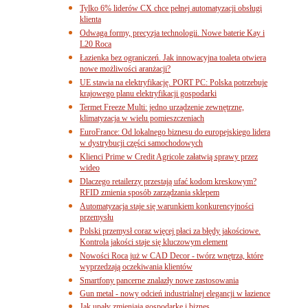
Tylko 6% liderów CX chce pełnej automatyzacji obsługi
klienta
Odwaga formy, precyzja technologii. Nowe baterie Kay i
L20 Roca
Łazienka bez ograniczeń. Jak innowacyjna toaleta otwiera
nowe możliwości aranżacji?
UE stawia na elektryfikację. PORT PC: Polska potrzebuje
krajowego planu elektryfikacji gospodarki
Termet Freeze Multi: jedno urządzenie zewnętrzne,
klimatyzacja w wielu pomieszczeniach
EuroFrance: Od lokalnego biznesu do europejskiego lidera
w dystrybucji części samochodowych
Klienci Prime w Credit Agricole załatwią sprawy przez
wideo
Dlaczego retailerzy przestają ufać kodom kreskowym?
RFID zmienia sposób zarządzania sklepem
Automatyzacja staje się warunkiem konkurencyjności
przemysłu
Polski przemysł coraz więcej płaci za błędy jakościowe.
Kontrola jakości staje się kluczowym element
Nowości Roca już w CAD Decor - twórz wnętrza, które
wyprzedzają oczekiwania klientów
Smartfony pancerne znalazły nowe zastosowania
Gun metal - nowy odcień industrialnej elegancji w łazience
Jak upały zmieniają gospodarkę i biznes