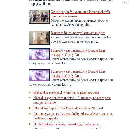
2024
erupcji wulkanu,...
Otwocka placówka zmienia leczenie chorób
płuc i nowotworów
Mniej inwazyjne badania, krótszy pobyt w
szpitalu i szybszy dostęp do...
Domowe biuro: pomysł zamiast miejsca
Zorganizowanie domowego biura nierzadko
bywa wyzwaniem, a jest ono tym...
Pionowe karty i ulepszony Google Lens
trafiają do Opery One.
Opera wprowadza do przeglądarki Opera One
nowy, opcjonalny układ kart –...
Pionowe karty i ulepszony Google Lens
trafiają do Opery One.
Opera wprowadza do przeglądarki Opera One
nowy, opcjonalny układ kart –...
Wakacyjne przekąski, które warto mieć pod ręką
Neofobia żywieniowa u dzieci – 3 sposoby na oswajanie
nowych smaków
Ukazał się Raport ESG Credit Agricole za 2025 rok
Automatyzacja i cyfryzacja służby zdrowia lekarstwem na
problemy szpitali?
IT Hub Gliwice - biura, coworking, społeczność