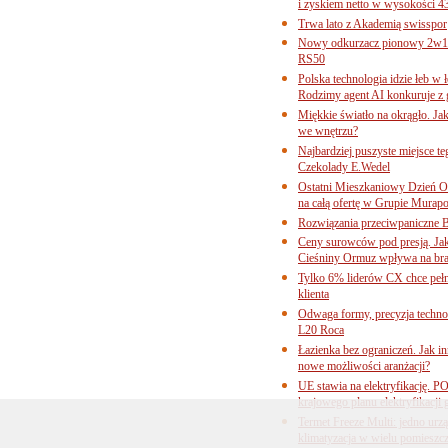
i zyskiem netto w wysokości 4
Trwa lato z Akademią swisspor
Nowy odkurzacz pionowy 2w1 
RS50
Polska technologia idzie łeb w
Rodzimy agent AI konkuruje z 
Miękkie światło na okrągło. Ja
we wnętrzu?
Najbardziej puszyste miejsce te
Czekolady E.Wedel
Ostatni Mieszkaniowy Dzień O
na całą ofertę w Grupie Murapo
Rozwiązania przeciwpaniczne 
Ceny surowców pod presją. Jak 
Cieśniny Ormuz wpływa na bra
Tylko 6% liderów CX chce pełne
klienta
Odwaga formy, precyzja technol
L20 Roca
Łazienka bez ograniczeń. Jak i
nowe możliwości aranżacji?
UE stawia na elektryfikację. P
krajowego planu elektryfikacji
Termet Freeze Multi: jedno urz
klimatyzacja w wielu pomieszc