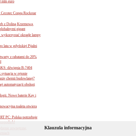
3 mln euro
Cecotec Conga Rockstar
 łeb z Doliną Krzemową.
globalnymi gigant
k wykorzystać okrągłe lampy
go lata w gdyńskiej Pijalni
twarty z rabatami do 20%
l
BKS: dźwignia B-7404
sytuacja w rejonie
nżę chemii budowlanej?
j automatyzacji obsługi
ogii. Nowe baterie Kay i
nnowacyjna toaleta otwiera
ORT PC: Polska potrzebuje
 gospodarki
Klauzula informacyjna
ądzenie zewnętrzne,
zeniach