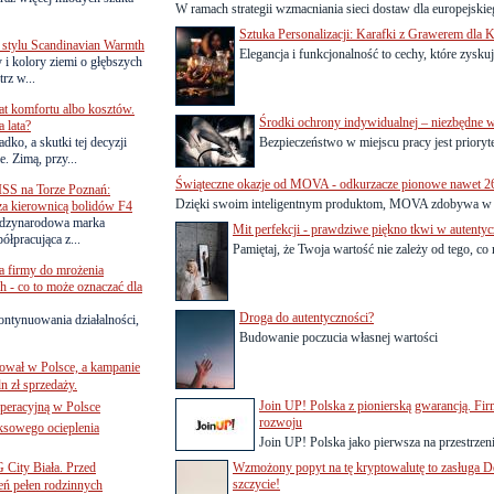
W ramach strategii wzmacniania sieci dostaw dla europejskieg
Sztuka Personalizacji: Karafki z Grawerem dla 
 stylu Scandinavian Warmth
Elegancja i funkcjonalność to cechy, które zyskuj
y i kolory ziemi o głębszych
rz w...
lat komfortu albo kosztów.
Środki ochrony indywidualnej – niezbędne 
 lata?
dko, a skutki tej decyzji
Bezpieczeństwo w miejscu pracy jest priory
. Zimą, przy...
Świąteczne okazje od MOVA - odkurzacze pionowe nawet 26
SS na Torze Poznań:
Dzięki swoim inteligentnym produktom, MOVA zdobywa w Po
 za kierownicą bolidów F4
zynarodowa marka
Mit perfekcji - prawdziwe piękno tkwi w autentyc
ółpracująca z...
Pamiętaj, że Twoja wartość nie zależy od tego, co m
a firmy do mrożenia
 - co to może oznaczać dla
Droga do autentyczności?
ontynuowania działalności,
Budowanie poczucia własnej wartości
ował w Polsce, a kampanie
n zł sprzedaży.
Join UP! Polska z pionierską gwarancją. Fi
operacyjną w Polsce
rozwoju
ksowego ocieplenia
Join UP! Polska jako pierwsza na przestrzeni
G City Biała. Przed
Wzmożony popyt na tę kryptowalutę to zasługa D
szczycie!
eń pełen rodzinnych