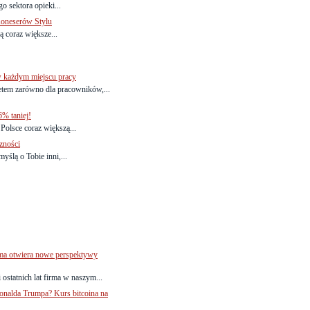
o sektora opieki...
Koneserów Stylu
ą coraz większe...
w każdym miejscu pracy
tetem zarówno dla pracowników,...
% taniej!
lsce coraz większą...
zności
yślą o Tobie inni,...
rma otwiera nowe perspektywy
 ostatnich lat firma w naszym...
onalda Trumpa? Kurs bitcoina na