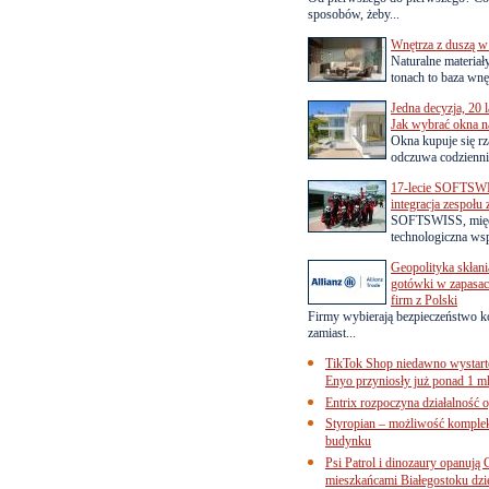
sposobów, żeby...
Wnętrza z duszą w
Naturalne materiał
tonach to baza wnęt
Jedna decyzja, 20 
Jak wybrać okna na
Okna kupuje się rza
odczuwa codziennie
17-lecie SOFTSWI
integracja zespołu
SOFTSWISS, międ
technologiczna wsp
Geopolityka skłani
gotówki w zapasach
firm z Polski
Firmy wybierają bezpieczeństwo k
zamiast...
TikTok Shop niedawno wystart
Enyo przyniosły już ponad 1 ml
Entrix rozpoczyna działalność 
Styropian – możliwość komple
budynku
Psi Patrol i dinozaury opanują 
mieszkańcami Białegostoku dzi