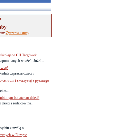
5
aby
tom:
Życzenia i smsy
 Mikołaja w CH Targówek
ezapomnianych wrażeń! Już 6...
Świąt!
duta zaprasza dzieci i...
o centrum i skorzystaj z pysznego
łne...
lubionym bohaterem dzieci!
 dzieci i rodziców na...
dzin z myślą o...
ycznych w Europie