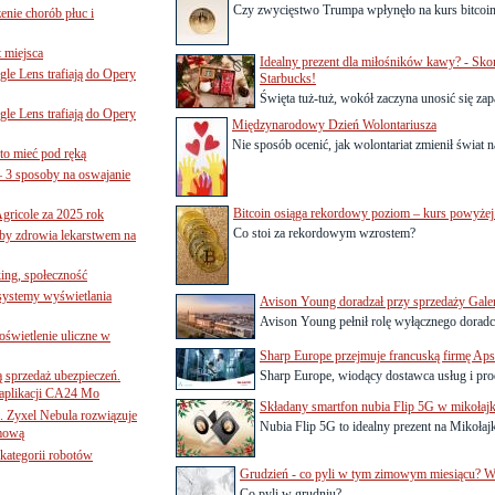
Czy zwycięstwo Trumpa wpłynęło na kurs bitcoi
nie chorób płuc i
 miejsca
Idealny prezent dla miłośników kawy? - Sk
le Lens trafiają do Opery
Starbucks!
Święta tuż-tuż, wokół zaczyna unosić się zap
le Lens trafiają do Opery
Międzynarodowy Dzień Wolontariusza
Nie sposób ocenić, jak wolontariat zmienił świat n
to mieć pod ręką
– 3 sposoby na oswajanie
Bitcoin osiąga rekordowy poziom – kurs powyż
gricole za 2025 rok
Co stoi za rekordowym wzrostem?
żby zdrowia lekarstwem na
ing, społeczność
 systemy wyświetlania
Avison Young doradzał przy sprzedaży Galer
Avison Young pełnił rolę wyłącznego doradc
świetlenie uliczne w
Sharp Europe przejmuje francuską firmę Aps
ą sprzedaż ubezpieczeń.
Sharp Europe, wiodący dostawca usług i pro
 aplikacji CA24 Mo
Składany smartfon nubia Flip 5G w mikołaj
. Zyxel Nebula rozwiązuje
Nubia Flip 5G to idealny prezent na Mikołaj
rmową
ategorii robotów
Grudzień - co pyli w tym zimowym miesiącu? W
Co pyli w grudniu?