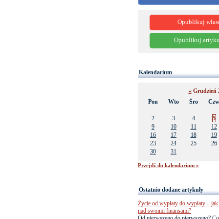
Opublikuj włas
Opublikuj artyku
Kalendarium
«
Grudzień 
Pon
Wto
Śro
Cz
2
3
4
5
9
10
11
12
16
17
18
19
23
24
25
26
30
31
Przejdź do kalendarium »
Ostatnio dodane artykuły
Życie od wypłaty do wypłaty – jak 
nad swoimi finansami?
Od pierwszego do pierwszego? Co