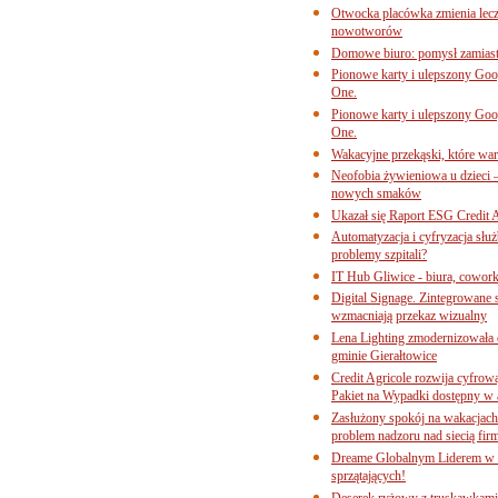
Otwocka placówka zmienia lecze
nowotworów
Domowe biuro: pomysł zamiast
Pionowe karty i ulepszony Goog
One.
Pionowe karty i ulepszony Goog
One.
Wakacyjne przekąski, które war
Neofobia żywieniowa u dzieci 
nowych smaków
Ukazał się Raport ESG Credit A
Automatyzacja i cyfryzacja słu
problemy szpitali?
IT Hub Gliwice - biura, cowork
Digital Signage. Zintegrowane
wzmacniają przekaz wizualny
Lena Lighting zmodernizowała o
gminie Gierałtowice
Credit Agricole rozwija cyfrow
Pakiet na Wypadki dostępny w
Zasłużony spokój na wakacjach
problem nadzoru nad siecią fi
Dreame Globalnym Liderem w k
sprzątających!
Deserek ryżowy z truskawkami