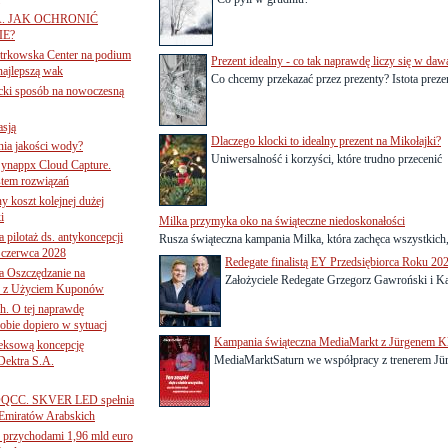
A. JAK OCHRONIĆ
E?
iotrkowska Center na podium
Prezent idealny - co tak naprawdę liczy się w daw
najlepszą wak
Co chcemy przekazać przez prezenty? Istota prezen
ancki sposób na nowoczesną
asją
Dlaczego klocki to idealny prezent na Mikołajki?
ania jakości wody?
Uniwersalność i korzyści, które trudno przecenić
Synappx Cloud Capture.
tem rozwiązań
ny koszt kolejnej dużej
i
Milka przymyka oko na świąteczne niedoskonałości
 pilotaż ds. antykoncepcji
Rusza świąteczna kampania Milka, która zachęca wszystkich,
 czerwca 2028
Redegate finalistą EY Przedsiębiorca Roku 20
 Oszczędzanie na
Założyciele Redegate Grzegorz Gawroński i Kacp
ce z Użyciem Kuponów
ch. O tej naprawdę
obie dopiero w sytuacj
Kampania świąteczna MediaMarkt z Jürgenem K
leksową koncepcję
MediaMarktSaturn we współpracy z trenerem Jür
 Dektra S.A.
ą ADQCC. SKVER LED spełnia
Emiratów Arabskich
 przychodami 1,96 mld euro