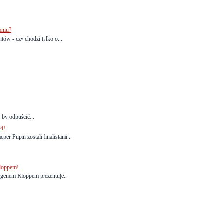
aniu?
tów - czy chodzi tylko o...
 by odpuścić...
24!
er Pupin zostali finalistami...
loppem!
genem Kloppem prezentuje...