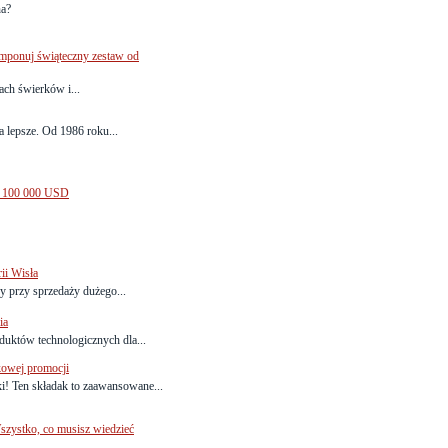
na?
omponuj świąteczny zestaw od
ach świerków i...
a lepsze. Od 1986 roku...
ej 100 000 USD
ii Wisła
y przy sprzedaży dużego...
ia
duktów technologicznych dla...
kowej promocji
ki! Ten składak to zaawansowane...
szystko, co musisz wiedzieć