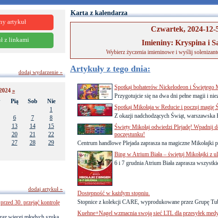
Karta z kalendarza
ny artykuł
Czwartek, 2024-12-
ł z linkami
Imieniny: Kryspina i S
Wybierz życzenia imieninowe i wyślij solenizan
Artykuły z tego dnia:
dodaj wydarzenie »
Spotkaj bohaterów Nickelodeon i Świętego
2024
»
Przygotujcie się na dwa dni pełne magii i ni
w
Pią
Sob
Nie
Spotkaj Mikołaja w Reducie i poczuj magię 
1
Z okazji nadchodzących Świąt, warszawska Re
6
7
8
13
14
15
Święty Mikołaj odwiedzi Plejadę! Wpadnij d
20
21
22
poczęstunku!
27
28
29
Centrum handlowe Plejada zaprasza na magiczne Mikołajki pe
Bing w Atrium Biała – świętuj Mikołajki z u
6 i 7 grudnia Atrium Biała zaprasza wszystkie
dodaj artykuł »
Dostępność w każdym stopniu.
Stopnice z kolekcji CARE, wyprodukowane przez Grupę Tubą
przed 30. przejąć kontrolę
Kuehne+Nagel wzmacnia swoją sieć LTL dla przesyłek med
raz więcej młodych szuka