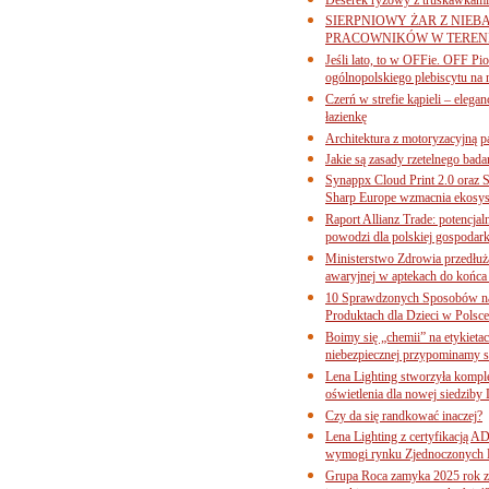
SIERPNIOWY ŻAR Z NIEB
PRACOWNIKÓW W TERENI
Jeśli lato, to w OFFie. OFF P
ogólnopolskiego plebiscytu na 
Czerń w strefie kąpieli – eleg
łazienkę
Architektura z motoryzacyjną p
Jakie są zasady rzetelnego bad
Synappx Cloud Print 2.0 oraz 
Sharp Europe wzmacnia ekosys
Raport Allianz Trade: potencjal
powodzi dla polskiej gospodark
Ministerstwo Zdrowia przedłuża
awaryjnej w aptekach do końca
10 Sprawdzonych Sposobów na
Produktach dla Dzieci w Pols
Boimy się „chemii” na etykieta
niebezpiecznej przypominamy s
Lena Lighting stworzyła komp
oświetlenia dla nowej siedziby
Czy da się randkować inaczej?
Lena Lighting z certyfikacj
wymogi rynku Zjednoczonych 
Grupa Roca zamyka 2025 rok z