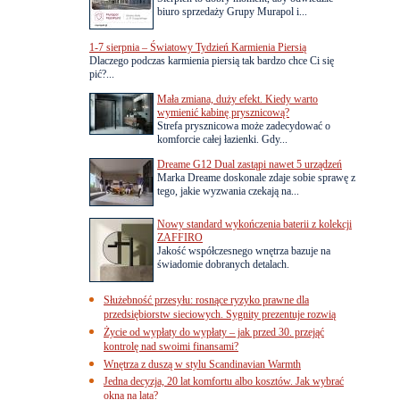
biuro sprzedaży Grupy Murapol i...
1-7 sierpnia – Światowy Tydzień Karmienia Piersią
Dlaczego podczas karmienia piersią tak bardzo chce Ci się
pić?...
Mała zmiana, duży efekt. Kiedy warto
wymienić kabinę prysznicową?
Strefa prysznicowa może zadecydować o
komforcie całej łazienki. Gdy...
Dreame G12 Dual zastąpi nawet 5 urządzeń
Marka Dreame doskonale zdaje sobie sprawę z
tego, jakie wyzwania czekają na...
Nowy standard wykończenia baterii z kolekcji
ZAFFIRO
Jakość współczesnego wnętrza bazuje na
świadomie dobranych detalach.
Służebność przesyłu: rosnące ryzyko prawne dla
przedsiębiorstw sieciowych. Sygnity prezentuje rozwią
Życie od wypłaty do wypłaty – jak przed 30. przejąć
kontrolę nad swoimi finansami?
Wnętrza z duszą w stylu Scandinavian Warmth
Jedna decyzja, 20 lat komfortu albo kosztów. Jak wybrać
okna na lata?