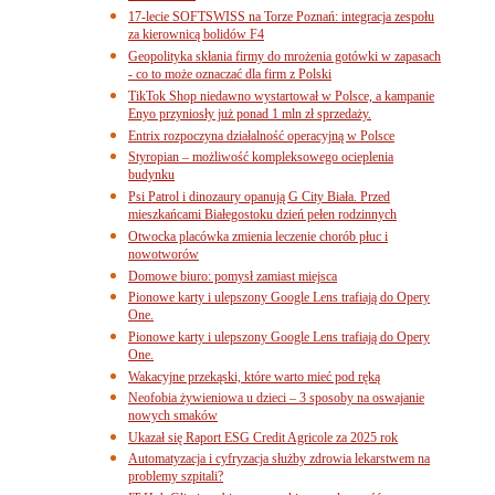
17-lecie SOFTSWISS na Torze Poznań: integracja zespołu
za kierownicą bolidów F4
Geopolityka skłania firmy do mrożenia gotówki w zapasach
- co to może oznaczać dla firm z Polski
TikTok Shop niedawno wystartował w Polsce, a kampanie
Enyo przyniosły już ponad 1 mln zł sprzedaży.
Entrix rozpoczyna działalność operacyjną w Polsce
Styropian – możliwość kompleksowego ocieplenia
budynku
Psi Patrol i dinozaury opanują G City Biała. Przed
mieszkańcami Białegostoku dzień pełen rodzinnych
Otwocka placówka zmienia leczenie chorób płuc i
nowotworów
Domowe biuro: pomysł zamiast miejsca
Pionowe karty i ulepszony Google Lens trafiają do Opery
One.
Pionowe karty i ulepszony Google Lens trafiają do Opery
One.
Wakacyjne przekąski, które warto mieć pod ręką
Neofobia żywieniowa u dzieci – 3 sposoby na oswajanie
nowych smaków
Ukazał się Raport ESG Credit Agricole za 2025 rok
Automatyzacja i cyfryzacja służby zdrowia lekarstwem na
problemy szpitali?