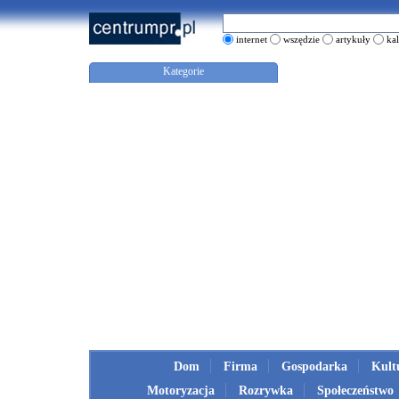
internet
wszędzie
artykuły
ka
Kategorie
Dom
Firma
Gospodarka
Kult
Motoryzacja
Rozrywka
Społeczeństwo