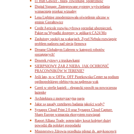
IT Hub Gliwice - biura, coworking, społeczność
Digital Signage. Zintegrowane systemy wyświetlania
wzmacniają przekaz wizualny
Lena Lighting zmodernizowała oświetlenie uliczne w
gminie Gierałtowice
Credit Agricole rozwija cyfrową sprzedaż ubezpieczeń.
Pakiet na Wypadki dostępny w aplikacji CA24 Mo
Zasłużony spokój na wakacjach. Zyxel Nebula rozwiązuje
problem nadzoru nad siecią firmową
Dreame Globalnym Liderem w kategorii robotów
sprzątających!
Deserek ryżowy z truskawkami
SIERPNIOWY ŻAR Z NIEBA. JAK OCHRONIĆ
PRACOWNIKÓW W TERENIE?
Jeśli lato, to w OFFie. OFF Piotrkowska Center na podium
ogólnopolskiego plebiscytu na najlepszą wak
Czerń w strefie kąpieli – elegancki sposób na nowoczesną
łazienkę
Architektura z motoryzacyjną pasją
Jakie są zasady rzetelnego badania jakości wody?
Synappx Cloud Print 2.0 oraz Synappx Cloud Capture.
Sharp Europe wzmacnia ekosystem rozwiązań
Raport Allianz Trade: potencjalny koszt kolejnej dużej
powodzi dla polskiej gospodarki
Ministerstwo Zdrowia przedłuża pilotaż ds. antykoncepcji