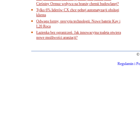
Cieśniny Ormuz wpływa na branżę chemii budowlanej?
Tylko 6% liderów CX chce pełnej automatyzacji obsługi
klienta
Odwaga formy, precyzja technologii. Nowe baterie Kay i
L20 Roca
Łazienka bez ograniczeń. Jak innowacyjna toaleta otwiera
nowe możliwości aranżacji?
© 
Regulamin i Po