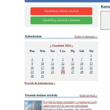
Karta
Opublikuj własny artykuł
Opublikuj artykuł z linkami
Kalendarium
dodaj wydarzenie »
«
Grudzień 2024
»
Pon
Wto
Śro
Czw
Pią
Sob
Nie
1
2
3
4
5
6
7
8
9
10
11
12
13
14
15
16
17
18
19
20
21
22
23
24
25
26
27
28
29
30
31
Przejdź do kalendarium »
Ostatnio dodane artykuły
dodaj artykuł »
Przyjdź do biura sprzedaży i wynegocjuj swój
pakiet korzyści do nowego mieszkania
Sierpień to dobry moment, aby odwiedzić