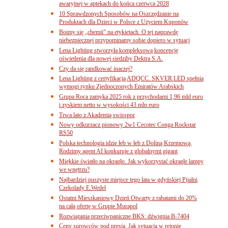
awaryjnej w aptekach do końca czerwca 2028
10 Sprawdzonych Sposobów na Oszczędzanie na
Produktach dla Dzieci w Polsce z Użyciem Kuponów
Boimy się „chemii” na etykietach. O tej naprawdę
niebezpiecznej przypominamy sobie dopiero w sytuacj
Lena Lighting stworzyła kompleksową koncepcję
oświetlenia dla nowej siedziby Dektra S.A.
Czy da się randkować inaczej?
Lena Lighting z certyfikacją ADQCC. SKVER LED spełnia
wymogi rynku Zjednoczonych Emiratów Arabskich
Grupa Roca zamyka 2025 rok z przychodami 1,96 mld euro
i zyskiem netto w wysokości 43 mln euro
Trwa lato z Akademią swisspor
Nowy odkurzacz pionowy 2w1 Cecotec Conga Rockstar
RS50
Polska technologia idzie łeb w łeb z Doliną Krzemową.
Rodzimy agent AI konkuruje z globalnymi gigant
Miękkie światło na okrągło. Jak wykorzystać okrągłe lampy
we wnętrzu?
Najbardziej puszyste miejsce tego lata w gdyńskiej Pijalni
Czekolady E.Wedel
Ostatni Mieszkaniowy Dzień Otwarty z rabatami do 20%
na całą ofertę w Grupie Murapol
Rozwiązania przeciwpaniczne BKS: dźwignia B-7404
Ceny surowców pod presją. Jak sytuacja w rejonie