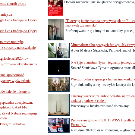
Dorośli rozpoczęli już świąteczne przygotowania, 
nie chorób płuc i
 miejsca
le Lens trafiają do Opery
"Dlaczego ja nie mam takiego życia jak oni?" - 
naprawdę zły nawyk?
Porównywanie się z innymi to naturalny proces,
le Lens trafiają do Opery
to mieć pod ręką
Minimalizm albo przepych funkcji. Jak firmy
– 3 sposoby na oswajanie
Autor Mateusz Strzelecki, Partner/Head of T
gricole za 2025 rok
Nie żyje Stanisław Tym - żegnamy jednego z
żby zdrowia lekarstwem na
Śmierć Stanisława Tyma to ogromna strata dla
ing, społeczność
Wieczór pełen inspiracji z laureatami konku
 systemy wyświetlania
3 grudnia odbyła się niezwykła kolacja dla 
świetlenie uliczne w
Chcemy wierzyć, że ludzie potrafią się zmie
zmiana graniczy z cudem
ą sprzedaż ubezpieczeń.
Wierzymy w ludzką zdolność do zmiany
 aplikacji CA24 Mo
. Zyxel Nebula rozwiązuje
rmową
Pierwszym gościem SOFTSWISS Excellence T
ategorii robotów
Formuły 1
4 grudnia 2024 roku w Poznaniu, w głównym