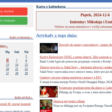
Karta z kalendarza
ny artykuł
Piątek, 2024-12-6
ł z linkami
Imieniny: Mikołaja i Emi
Wybierz życzenia imieninowe i wyślij solenizan
Artykuły z tego dnia:
dodaj wydarzenie »
Dowody do sprawy rozwodowej - pomoc de
2024
»
w
Pią
Sob
Nie
1
Kredyt Ekologiczny FENG z unijną dotacją. Złóż wniosek w 
6
7
8
Bank Credit Agricole ponownie przyjmuje wnioski o Kredyt
13
14
15
Zimowe nowości w Salad Story – harmonia zdrowia i smaku
20
21
22
Salad Story wprowadza nowe zimowe menu, które jest już do
27
28
29
Gamerzy stworzą własne turniejowe zestawy z KFC
Z okazji trwania turnieju Perfect World Shanghai Major 2024 
Świąteczne przedstawienie dla dzieci w Gale
Zbliżają się Święta, a wraz z nimi niezwykła 
dodaj artykuł »
Zimowa przygoda z elfami
przed 30. przejąć kontrolę
Wraz ze zbliżającymi się Świętami Bożego Naro
raz więcej młodych szuka