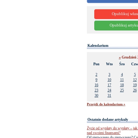
Opublikuj włas
Opublikuj artyku
Kalendarium
«
Grudzień 
Pon
Wto
Śro
Cz
2
3
4
5
9
10
11
12
16
17
18
19
23
24
25
26
30
31
Przejdź do kalendarium »
Ostatnio dodane artykuły
Życie od wypłaty do wypłaty – jak 
nad swoimi finansami?
Od pierwszego do pierwszego? Co