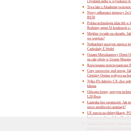
i zyskiem netto w wysokości 4
Trwa lato z Akademią swisspor
Nowy odkurzacz pionowy 2w1 
RS50
Polska technologia idzie łeb w
Rodzimy agent AI konkuruje z 
Miękkie światło na okrągło. Ja
we wnętrzu?
Najbardziej puszyste miejsce te
Czekolady E.Wedel
Ostatni Mieszkaniowy Dzień O
na całą ofertę w Grupie Murapo
Rozwiązania przeciwpaniczne 
Ceny surowców pod presją. Jak 
Cieśniny Ormuz wpływa na bra
Tylko 6% liderów CX chce pełne
klienta
Odwaga formy, precyzja technol
L20 Roca
Łazienka bez ograniczeń. Jak i
nowe możliwości aranżacji?
UE stawia na elektryfikację. P
krajowego planu elektryfikacji
Termet Freeze Multi: jedno urz
klimatyzacja w wielu pomieszc