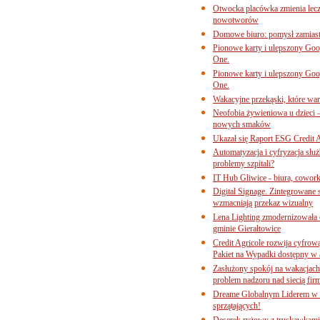
Otwocka placówka zmienia lecze
nowotworów
Domowe biuro: pomysł zamiast
Pionowe karty i ulepszony Goog
One.
Pionowe karty i ulepszony Goog
One.
Wakacyjne przekąski, które war
Neofobia żywieniowa u dzieci 
nowych smaków
Ukazał się Raport ESG Credit A
Automatyzacja i cyfryzacja słu
problemy szpitali?
IT Hub Gliwice - biura, cowork
Digital Signage. Zintegrowane
wzmacniają przekaz wizualny
Lena Lighting zmodernizowała o
gminie Gierałtowice
Credit Agricole rozwija cyfrow
Pakiet na Wypadki dostępny w
Zasłużony spokój na wakacjach
problem nadzoru nad siecią fi
Dreame Globalnym Liderem w k
sprzątających!
Deserek ryżowy z truskawkami