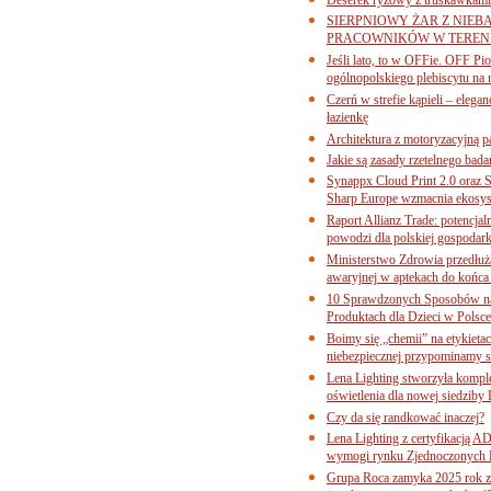
SIERPNIOWY ŻAR Z NIEB
PRACOWNIKÓW W TERENI
Jeśli lato, to w OFFie. OFF P
ogólnopolskiego plebiscytu na 
Czerń w strefie kąpieli – eleg
łazienkę
Architektura z motoryzacyjną p
Jakie są zasady rzetelnego bad
Synappx Cloud Print 2.0 oraz 
Sharp Europe wzmacnia ekosys
Raport Allianz Trade: potencjal
powodzi dla polskiej gospodark
Ministerstwo Zdrowia przedłuża
awaryjnej w aptekach do końca
10 Sprawdzonych Sposobów na
Produktach dla Dzieci w Pols
Boimy się „chemii” na etykieta
niebezpiecznej przypominamy s
Lena Lighting stworzyła komp
oświetlenia dla nowej siedziby
Czy da się randkować inaczej?
Lena Lighting z certyfikacj
wymogi rynku Zjednoczonych 
Grupa Roca zamyka 2025 rok z