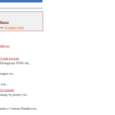
liana
tom:
Życzenia i smsy
tektywa
Credit Agricole
 Ekologiczny FENG dla...
stępne we...
oraz...
rii Łomianki
okazja, by przeżyć coś...
dzenia w Centrum Handlowym...