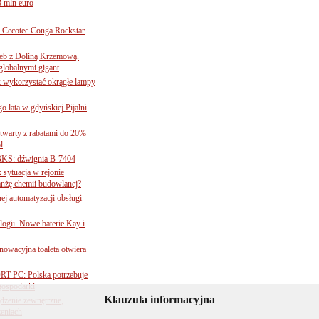
3 mln euro
Cecotec Conga Rockstar
 łeb z Doliną Krzemową.
globalnymi gigant
k wykorzystać okrągłe lampy
go lata w gdyńskiej Pijalni
twarty z rabatami do 20%
l
BKS: dźwignia B-7404
sytuacja w rejonie
nżę chemii budowlanej?
j automatyzacji obsługi
ogii. Nowe baterie Kay i
nnowacyjna toaleta otwiera
ORT PC: Polska potrzebuje
 gospodarki
Klauzula informacyjna
ądzenie zewnętrzne,
zeniach