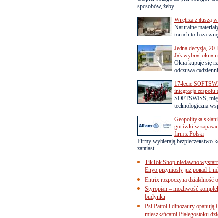
sposobów, żeby...
Wnętrza z duszą w
Naturalne materiał
tonach to baza wnęt
Jedna decyzja, 20 
Jak wybrać okna na
Okna kupuje się rza
odczuwa codziennie
17-lecie SOFTSWI
integracja zespołu
SOFTSWISS, międ
technologiczna wsp
Geopolityka skłani
gotówki w zapasach
firm z Polski
Firmy wybierają bezpieczeństwo k
zamiast...
TikTok Shop niedawno wystart
Enyo przyniosły już ponad 1 ml
Entrix rozpoczyna działalność 
Styropian – możliwość komple
budynku
Psi Patrol i dinozaury opanują 
mieszkańcami Białegostoku dzi