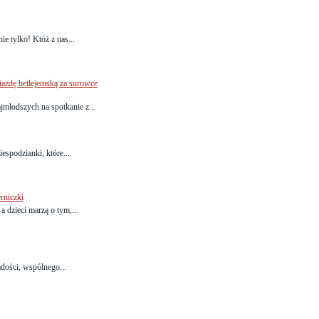
ie tylko! Któż z nas...
iazdę betlejemską za surowce
łodszych na spotkanie z...
espodzianki, które...
rniczki
a dzieci marzą o tym,...
adości, wspólnego...