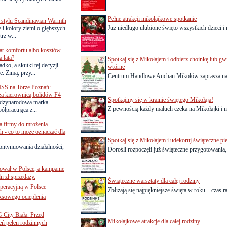
Pełne atrakcji mikołajkowe spotkanie
 stylu Scandinavian Warmth
Już niedługo ulubione święto wszystkich dzieci i n
y i kolory ziemi o głębszych
rz w...
lat komfortu albo kosztów.
 lata?
Spotkaj się z Mikołajem i odbierz choinkę lub gw
dko, a skutki tej decyzji
wtórne
. Zimą, przy...
Centrum Handlowe Auchan Mikołów zaprasza najm
SS na Torze Poznań:
 za kierownicą bolidów F4
Spotkajmy się w krainie świętego Mikołaja!
zynarodowa marka
Z pewnością każdy maluch czeka na Mikołajki i ni
ółpracująca z...
a firmy do mrożenia
 - co to może oznaczać dla
Spotkaj się z Mikołajem i udekoruj świąteczne pie
ontynuowania działalności,
Dorośli rozpoczęli już świąteczne przygotowania, 
ował w Polsce, a kampanie
n zł sprzedaży.
Świąteczne warsztaty dla całej rodziny
operacyjną w Polsce
Zbliżają się najpiękniejsze święta w roku – czas r
ksowego ocieplenia
G City Biała. Przed
Mikołajkowe atrakcje dla całej rodziny
eń pełen rodzinnych