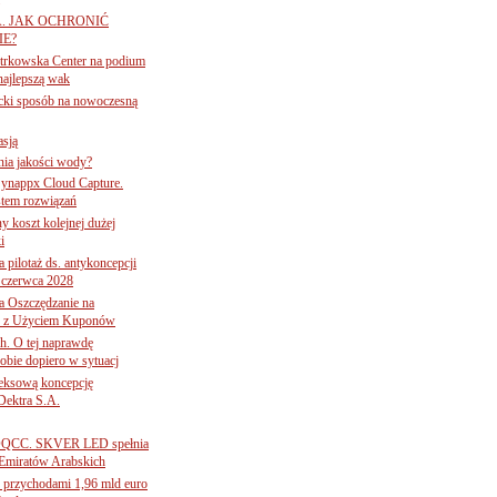
A. JAK OCHRONIĆ
E?
iotrkowska Center na podium
najlepszą wak
ancki sposób na nowoczesną
asją
ania jakości wody?
Synappx Cloud Capture.
tem rozwiązań
ny koszt kolejnej dużej
i
 pilotaż ds. antykoncepcji
 czerwca 2028
 Oszczędzanie na
ce z Użyciem Kuponów
ch. O tej naprawdę
obie dopiero w sytuacj
leksową koncepcję
 Dektra S.A.
ą ADQCC. SKVER LED spełnia
Emiratów Arabskich
 przychodami 1,96 mld euro