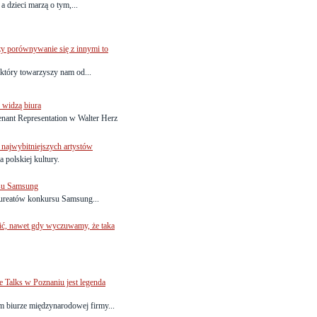
a dzieci marzą o tym,...
czy porównywanie się z innymi to
 który towarzyszy nam od...
 widzą biura
enant Representation w Walter Herz
 najwybitniejszych artystów
 polskiej kultury.
rsu Samsung
laureatów konkursu Samsung...
nić, nawet gdy wyczuwamy, że taka
alks w Poznaniu jest legenda
 biurze międzynarodowej firmy...