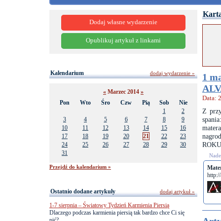
Karta
Dodaj własne wydarzenie
Opublikuj artykuł z linkami
Kalendarium
dodaj wydarzenie »
1 ma
ALV
«
Marzec 2014
»
Data: 
Pon
Wto
Śro
Czw
Pią
Sob
Nie
Z prz
1
2
spani
3
4
5
6
7
8
9
mater
10
11
12
13
14
15
16
nagro
17
18
19
20
21
22
23
ROKU
24
25
26
27
28
29
30
31
Nades
Przejdź do kalendarium »
Mate
http:/
Ostatnio dodane artykuły
dodaj artykuł »
1-7 sierpnia – Światowy Tydzień Karmienia Piersią
Dlaczego podczas karmienia piersią tak bardzo chce Ci się
pić?...