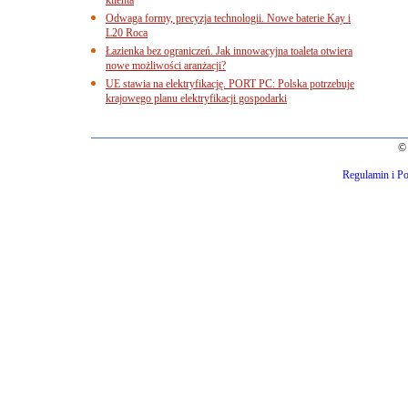
klienta
Odwaga formy, precyzja technologii. Nowe baterie Kay i
L20 Roca
Łazienka bez ograniczeń. Jak innowacyjna toaleta otwiera
nowe możliwości aranżacji?
UE stawia na elektryfikację. PORT PC: Polska potrzebuje
krajowego planu elektryfikacji gospodarki
© 
Regulamin i Po