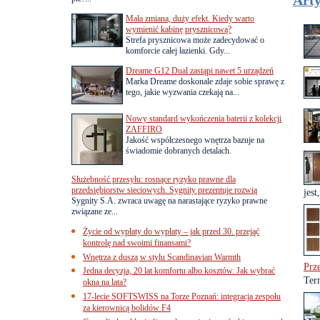
Arty
Mała zmiana, duży efekt. Kiedy warto
wymienić kabinę prysznicową?
Strefa prysznicowa może zadecydować o
komforcie całej łazienki. Gdy...
Dreame G12 Dual zastąpi nawet 5 urządzeń
Marka Dreame doskonale zdaje sobie sprawę z
tego, jakie wyzwania czekają na...
Nowy standard wykończenia baterii z kolekcji
ZAFFIRO
Jakość współczesnego wnętrza bazuje na
świadomie dobranych detalach.
Służebność przesyłu: rosnące ryzyko prawne dla
przedsiębiorstw sieciowych. Sygnity prezentuje rozwią
jest
Sygnity S.A. zwraca uwagę na narastające ryzyko prawne
związane ze...
Życie od wypłaty do wypłaty – jak przed 30. przejąć
kontrolę nad swoimi finansami?
Wnętrza z duszą w stylu Scandinavian Warmth
Prz
Jedna decyzja, 20 lat komfortu albo kosztów. Jak wybrać
Ter
okna na lata?
17-lecie SOFTSWISS na Torze Poznań: integracja zespołu
za kierownicą bolidów F4