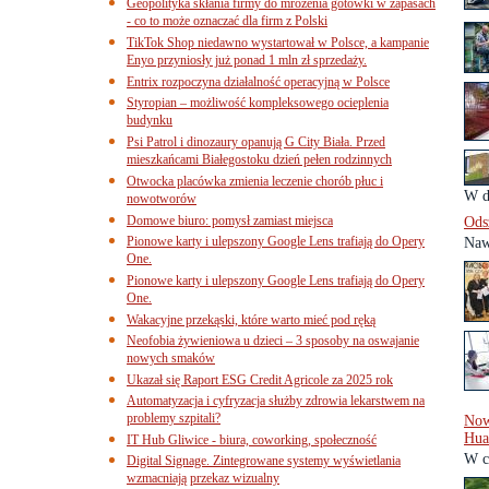
Geopolityka skłania firmy do mrożenia gotówki w zapasach
- co to może oznaczać dla firm z Polski
TikTok Shop niedawno wystartował w Polsce, a kampanie
Enyo przyniosły już ponad 1 mln zł sprzedaży.
Entrix rozpoczyna działalność operacyjną w Polsce
Styropian – możliwość kompleksowego ocieplenia
budynku
Psi Patrol i dinozaury opanują G City Biała. Przed
mieszkańcami Białegostoku dzień pełen rodzinnych
Otwocka placówka zmienia leczenie chorób płuc i
W dz
nowotworów
Domowe biuro: pomysł zamiast miejsca
Ods
Pionowe karty i ulepszony Google Lens trafiają do Opery
Nawe
One.
Pionowe karty i ulepszony Google Lens trafiają do Opery
One.
Wakacyjne przekąski, które warto mieć pod ręką
Neofobia żywieniowa u dzieci – 3 sposoby na oswajanie
nowych smaków
Ukazał się Raport ESG Credit Agricole za 2025 rok
Automatyzacja i cyfryzacja służby zdrowia lekarstwem na
problemy szpitali?
Now
Hua
IT Hub Gliwice - biura, coworking, społeczność
W c
Digital Signage. Zintegrowane systemy wyświetlania
wzmacniają przekaz wizualny