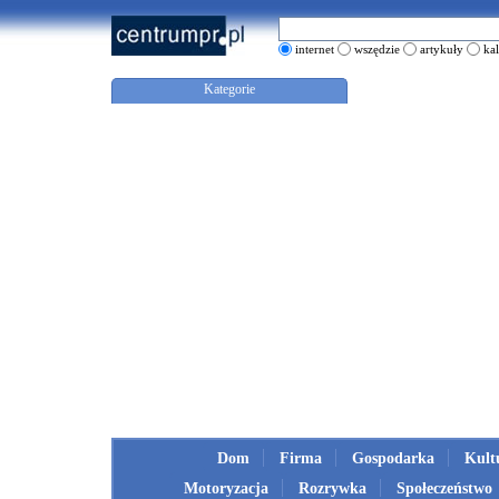
internet
wszędzie
artykuły
ka
Kategorie
Dom
Firma
Gospodarka
Kult
Motoryzacja
Rozrywka
Społeczeństwo