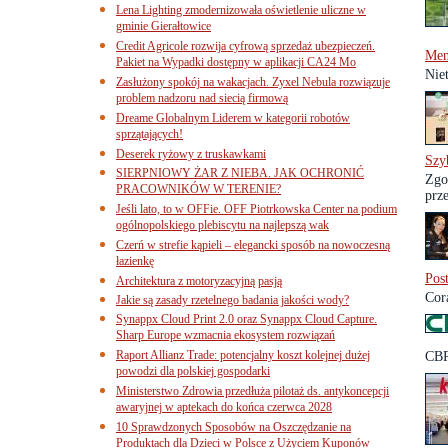
Lena Lighting zmodernizowała oświetlenie uliczne w
gminie Gierałtowice
Credit Agricole rozwija cyfrową sprzedaż ubezpieczeń.
Men
Pakiet na Wypadki dostępny w aplikacji CA24 Mo
Nie
Zasłużony spokój na wakacjach. Zyxel Nebula rozwiązuje
problem nadzoru nad siecią firmową
Dreame Globalnym Liderem w kategorii robotów
sprzątających!
Deserek ryżowy z truskawkami
Szy
SIERPNIOWY ŻAR Z NIEBA. JAK OCHRONIĆ
Zgo
PRACOWNIKÓW W TERENIE?
prze
Jeśli lato, to w OFFie. OFF Piotrkowska Center na podium
ogólnopolskiego plebiscytu na najlepszą wak
Czerń w strefie kąpieli – elegancki sposób na nowoczesną
łazienkę
Pos
Architektura z motoryzacyjną pasją
Cor
Jakie są zasady rzetelnego badania jakości wody?
Synappx Cloud Print 2.0 oraz Synappx Cloud Capture.
Sharp Europe wzmacnia ekosystem rozwiązań
Raport Allianz Trade: potencjalny koszt kolejnej dużej
CBR
powodzi dla polskiej gospodarki
Ministerstwo Zdrowia przedłuża pilotaż ds. antykoncepcji
awaryjnej w aptekach do końca czerwca 2028
10 Sprawdzonych Sposobów na Oszczędzanie na
Produktach dla Dzieci w Polsce z Użyciem Kuponów