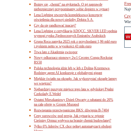
Fre
Boimy się „chemii” na etykietach. O tej naprawdę
niebezpiecznej przypominamy sobie dopiero w sytuacj
Najw
Lena Lighting stworzyła kompleksową koncepcję
Czy
oświetlenia dla nowej siedziby Dektra S.A.
Wie
Czy da się randkować inaczej?
Lena Lighting z certyfikacją ADQCC. SKVER LED spełnia
wymogi rynku Zjednoczonych Emiratów Arabskich
Grupa Roca zamyka 2025 rok z przychodami 1,96 mld euro
i zyskiem netto w wysokości 43 mln euro
Trwa lato z Akademią swisspor
Nowy odkurzacz pionowy 2w1 Cecotec Conga Rockstar
RS50
Polska technologia idzie łeb w łeb z Doliną Krzemową.
Rodzimy agent AI konkuruje z globalnymi gigant
Miękkie światło na okrągło. Jak wykorzystać okrągłe lampy
we wnętrzu?
Najbardziej puszyste miejsce tego lata w gdyńskiej Pijalni
Czekolady E.Wedel
Ostatni Mieszkaniowy Dzień Otwarty z rabatami do 20%
na całą ofertę w Grupie Murapol
Rozwiązania przeciwpaniczne BKS: dźwignia B-7404
Ceny surowców pod presją. Jak sytuacja w rejonie
Cieśniny Ormuz wpływa na branżę chemii budowlanej?
Tylko 6% liderów CX chce pełnej automatyzacji obsługi