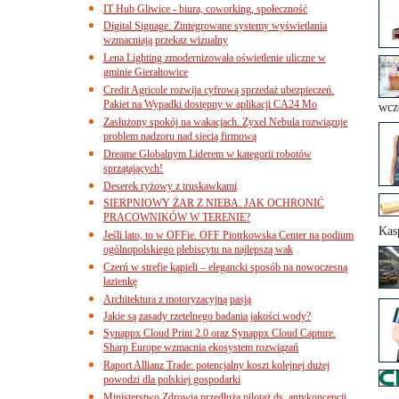
IT Hub Gliwice - biura, coworking, społeczność
Digital Signage. Zintegrowane systemy wyświetlania
wzmacniają przekaz wizualny
Lena Lighting zmodernizowała oświetlenie uliczne w
gminie Gierałtowice
Credit Agricole rozwija cyfrową sprzedaż ubezpieczeń.
Pakiet na Wypadki dostępny w aplikacji CA24 Mo
wcz
Zasłużony spokój na wakacjach. Zyxel Nebula rozwiązuje
problem nadzoru nad siecią firmową
Dreame Globalnym Liderem w kategorii robotów
sprzątających!
Deserek ryżowy z truskawkami
SIERPNIOWY ŻAR Z NIEBA. JAK OCHRONIĆ
PRACOWNIKÓW W TERENIE?
Kas
Jeśli lato, to w OFFie. OFF Piotrkowska Center na podium
ogólnopolskiego plebiscytu na najlepszą wak
Czerń w strefie kąpieli – elegancki sposób na nowoczesną
łazienkę
Architektura z motoryzacyjną pasją
Jakie są zasady rzetelnego badania jakości wody?
Synappx Cloud Print 2.0 oraz Synappx Cloud Capture.
Sharp Europe wzmacnia ekosystem rozwiązań
Raport Allianz Trade: potencjalny koszt kolejnej dużej
powodzi dla polskiej gospodarki
Ministerstwo Zdrowia przedłuża pilotaż ds. antykoncepcji