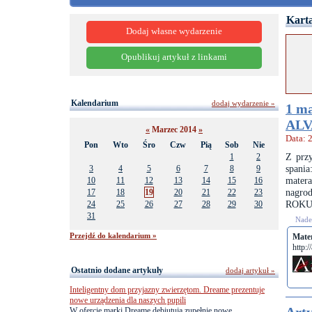
Karta
Dodaj własne wydarzenie
Opublikuj artykuł z linkami
Kalendarium
dodaj wydarzenie »
1 ma
ALV
«
Marzec 2014
»
Data: 
Pon
Wto
Śro
Czw
Pią
Sob
Nie
Z prz
1
2
spani
3
4
5
6
7
8
9
mater
10
11
12
13
14
15
16
nagro
17
18
19
20
21
22
23
ROKU
24
25
26
27
28
29
30
31
Nades
Przejdź do kalendarium »
Mate
http:/
Ostatnio dodane artykuły
dodaj artykuł »
Inteligentny dom przyjazny zwierzętom. Dreame prezentuje
nowe urządzenia dla naszych pupili
W ofercie marki Dreame debiutują zupełnie nowe,