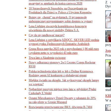
Z d
awaryjnej w aptekach do końca czerwca 2028
Dyre
10 Sprawdzonych Sposobów na Oszczędzanie na
Produktach dla Dzieci w Polsce z Użyciem Kuponów
Boimy się „chemii” na etykietach. O tej naprawdę
niebezpiecznej przypominamy sobie dopiero w sytuacj
Lena Lighting stworzyła kompleksową koncepcję
oświetlenia dla nowej siedziby Dektra S.A.
Czy da się randkować inaczej?
Lena Lighting z certyfikacją ADQCC. SKVER LED spełnia
wymogi rynku Zjednoczonych Emiratów Arabskich
prz
Grupa Roca zamyka 2025 rok z przychodami 1,96 mld euro
Jog
i zyskiem netto w wysokości 43 mln euro
Prz
Trwa lato z Akademią swisspor
Nowy odkurzacz pionowy 2w1 Cecotec Conga Rockstar
RS50
Polska technologia idzie łeb w łeb z Doliną Krzemową.
Rodzimy agent AI konkuruje z globalnymi gigant
Miękkie światło na okrągło. Jak wykorzystać okrągłe lampy
we wnętrzu?
Najbardziej puszyste miejsce tego lata w gdyńskiej Pijalni
stu
Czekolady E.Wedel
KRE
Ostatni Mieszkaniowy Dzień Otwarty z rabatami do 20%
W m
na całą ofertę w Grupie Murapol
Rozwiązania przeciwpaniczne BKS: dźwignia B-7404