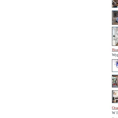
Biu
Wyp
Ora
W I