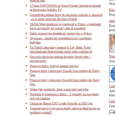
okna na lata?
Wsz
17-lecie SOFTSWISS na Torze Poznań: integracja zespołu
za kierownicą bolidów F4
Kto
Pro
Geopolityka skłania firmy do mrożenia gotówki w zapasach
- co to może oznaczać dla firm z Polski
eno
TikTok Shop niedawno wystartował w Polsce, a kampanie
Kra
Enyo przyniosły już ponad 1 mln zł sprzedaży.
posz
Entrix rozpoczyna działalność operacyjną w Polsce
Styropian – możliwość kompleksowego ocieplenia
budynku
Psi Patrol i dinozaury opanują G City Biała. Przed
mieszkańcami Białegostoku dzień pełen rodzinnych
Nag
Otwocka placówka zmienia leczenie chorób płuc i
nowotworów
Tow
Domowe biuro: pomysł zamiast miejsca
Pionowe karty i ulepszony Google Lens trafiają do Opery
One.
Pionowe karty i ulepszony Google Lens trafiają do Opery
One.
Cze
Wakacyjne przekąski, które warto mieć pod ręką
Adv
Neofobia żywieniowa u dzieci – 3 sposoby na oswajanie
klas
nowych smaków
Get
Ukazał się Raport ESG Credit Agricole za 2025 rok
Get
Automatyzacja i cyfryzacja służby zdrowia lekarstwem na
problemy szpitali?