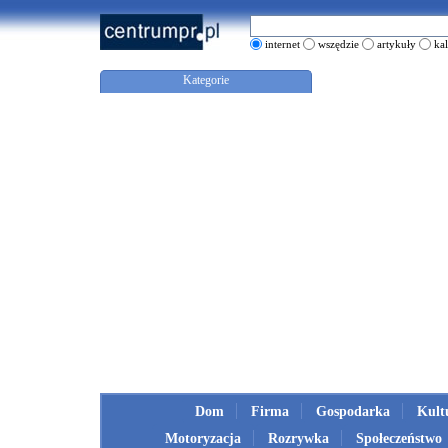
internet
wszędzie
artykuły
ka
Kategorie
Dom
Firma
Gospodarka
Kult
Motoryzacja
Rozrywka
Społeczeństwo