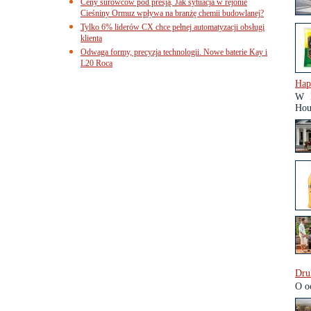
Ceny surowców pod presją. Jak sytuacja w rejonie
Cieśniny Ormuz wpływa na branżę chemii budowlanej?
Tylko 6% liderów CX chce pełnej automatyzacji obsługi
klienta
Odwaga formy, precyzja technologii. Nowe baterie Kay i
L20 Roca
Hap
W P
Hou
Dru
O o