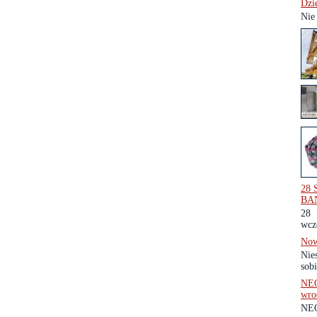
Dzi
Nie
28
BA
28
wcz
Now
Nie
sobi
NEO
wro
NEO