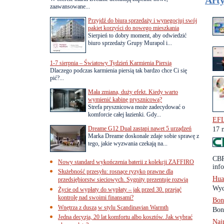
Arty
zaawansowane...
Przyjdź do biura sprzedaży i wynegocjuj swój
pakiet korzyści do nowego mieszkania
Sierpień to dobry moment, aby odwiedzić
biuro sprzedaży Grupy Murapol i...
1-7 sierpnia – Światowy Tydzień Karmienia Piersią
Dlaczego podczas karmienia piersią tak bardzo chce Ci się
pić?...
Mała zmiana, duży efekt. Kiedy warto
wymienić kabinę prysznicową?
Strefa prysznicowa może zadecydować o
komforcie całej łazienki. Gdy...
EFL
Dreame G12 Dual zastąpi nawet 5 urządzeń
17 
Marka Dreame doskonale zdaje sobie sprawę z
tego, jakie wyzwania czekają na...
CBR
Nowy standard wykończenia baterii z kolekcji ZAFFIRO
info
Służebność przesyłu: rosnące ryzyko prawne dla
Hua
przedsiębiorstw sieciowych. Sygnity prezentuje rozwią
Wyd
Życie od wypłaty do wypłaty – jak przed 30. przejąć
kontrolę nad swoimi finansami?
Bon
Wnętrza z duszą w stylu Scandinavian Warmth
Bon
Jedna decyzja, 20 lat komfortu albo kosztów. Jak wybrać
Naj