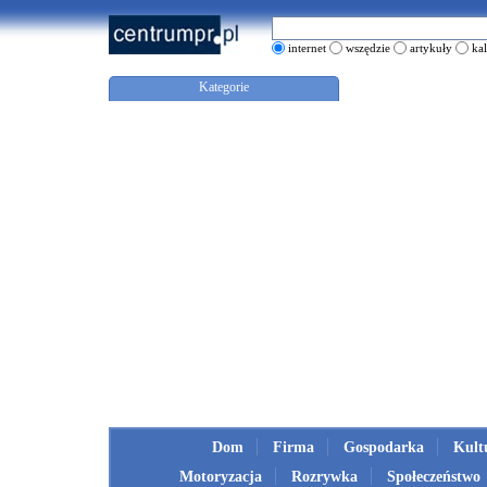
internet
wszędzie
artykuły
ka
Kategorie
Dom
Firma
Gospodarka
Kult
Motoryzacja
Rozrywka
Społeczeństwo