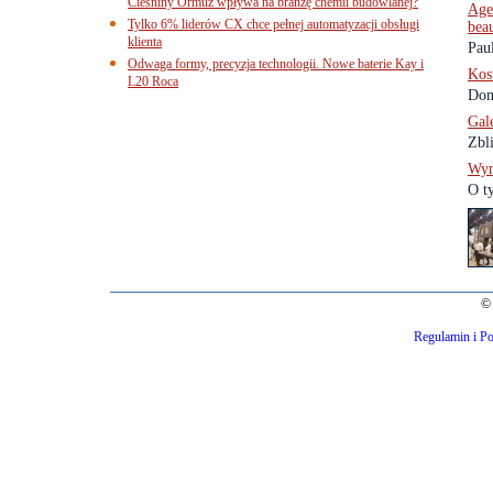
Cieśniny Ormuz wpływa na branżę chemii budowlanej?
Age
Tylko 6% liderów CX chce pełnej automatyzacji obsługi
beau
klienta
Pau
Odwaga formy, precyzja technologii. Nowe baterie Kay i
Kos
L20 Roca
Dom
Gal
Zbl
Wyn
O t
© 
Regulamin i Po