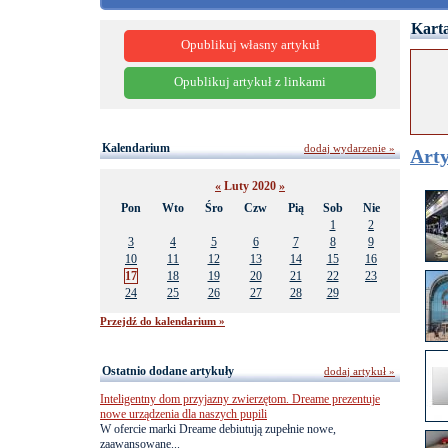
Karta
Opublikuj własny artykuł
Opublikuj artykuł z linkami
Kalendarium
dodaj wydarzenie »
Arty
«
Luty 2020
»
Pon
Wto
Śro
Czw
Pią
Sob
Nie
1
2
3
4
5
6
7
8
9
10
11
12
13
14
15
16
17
18
19
20
21
22
23
24
25
26
27
28
29
Przejdź do kalendarium »
Ostatnio dodane artykuły
dodaj artykuł »
Inteligentny dom przyjazny zwierzętom. Dreame prezentuje
nowe urządzenia dla naszych pupili
W ofercie marki Dreame debiutują zupełnie nowe,
zaawansowane...