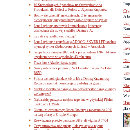
Impa
10 Sprawdzonych Sposobów na Oszczędzanie na
Produktach dla Dzieci w Polsce z Użyciem Kuponów
Cry
Boimy się „chemii” na etykietach. O tej naprawdę
A be
niebezpiecznej przypominamy sobie dopiero w sytuacj
Umj
Lena Lighting stworzyła kompleksową koncepcję
Nauč
oświetlenia dla nowej siedziby Dektra S.A.
L'ar
Czy da się randkować inaczej?
Appr
Lena Lighting z certyfikacją ADQCC. SKVER LED spełnia
wymogi rynku Zjednoczonych Emiratów Arabskich
Inv
Grupa Roca zamyka 2025 rok z przychodami 1,96 mld euro
Inte
i zyskiem netto w wysokości 43 mln euro
Die
Trwa lato z Akademią swisspor
Das 
Nowy odkurzacz pionowy 2w1 Cecotec Conga Rockstar
RS50
Umě
Polska technologia idzie łeb w łeb z Doliną Krzemową.
Nauč
Rodzimy agent AI konkuruje z globalnymi gigant
Ela
Miękkie światło na okrągło. Jak wykorzystać okrągłe lampy
bez
we wnętrzu?
W c
Najbardziej puszyste miejsce tego lata w gdyńskiej Pijalni
Изк
Czekolady E.Wedel
Да 
Ostatni Mieszkaniowy Dzień Otwarty z rabatami do 20%
na całą ofertę w Grupie Murapol
Rozwiązania przeciwpaniczne BKS: dźwignia B-7404
Ceny surowców pod presją. Jak sytuacja w rejonie