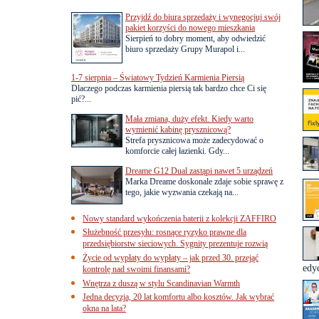
Przyjdź do biura sprzedaży i wynegocjuj swój
pakiet korzyści do nowego mieszkania
Sierpień to dobry moment, aby odwiedzić
biuro sprzedaży Grupy Murapol i...
1-7 sierpnia – Światowy Tydzień Karmienia Piersią
Dlaczego podczas karmienia piersią tak bardzo chce Ci się
pić?...
Mała zmiana, duży efekt. Kiedy warto
wymienić kabinę prysznicową?
Strefa prysznicowa może zadecydować o
komforcie całej łazienki. Gdy...
Dreame G12 Dual zastąpi nawet 5 urządzeń
Marka Dreame doskonale zdaje sobie sprawę z
tego, jakie wyzwania czekają na...
Nowy standard wykończenia baterii z kolekcji ZAFFIRO
Służebność przesyłu: rosnące ryzyko prawne dla
przedsiębiorstw sieciowych. Sygnity prezentuje rozwią
Życie od wypłaty do wypłaty – jak przed 30. przejąć
edyc
kontrolę nad swoimi finansami?
Wnętrza z duszą w stylu Scandinavian Warmth
Jedna decyzja, 20 lat komfortu albo kosztów. Jak wybrać
okna na lata?