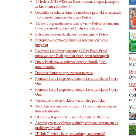
17-lecie SOFTSWISS na Torze Poznań: integracja zespołu
za kierownicą bolidów F4
Geopolityka skłania firmy do mrożenia gotówki w zapasach
- co to może oznaczać dla firm z Polski
TikTok Shop niedawno wystartował w Polsce, a kampanie
Enyo przyniosły już ponad 1 mln zł sprzedaży.
Entrix rozpoczyna działalność operacyjną w Polsce
Styropian – możliwość kompleksowego ocieplenia
budynku
Psi Patrol i dinozaury opanują G City Biała. Przed
mieszkańcami Białegostoku dzień pełen rodzinnych
Pom
Otwocka placówka zmienia leczenie chorób płuc i
Mar
nowotworów
Dyw
Domowe biuro: pomysł zamiast miejsca
Dyw
Pionowe karty i ulepszony Google Lens trafiają do Opery
One.
UW
– 
Pionowe karty i ulepszony Google Lens trafiają do Opery
One.
Cod
rela
Wakacyjne przekąski, które warto mieć pod ręką
Neofobia żywieniowa u dzieci – 3 sposoby na oswajanie
nowych smaków
Ukazał się Raport ESG Credit Agricole za 2025 rok
Automatyzacja i cyfryzacja służby zdrowia lekarstwem na
problemy szpitali?
IT Hub Gliwice - biura, coworking, społeczność