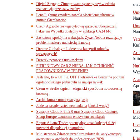
Digital Signage. Zintegrowane systemy wyświetlania
rozw
wzmacniają przekaz wizualny
Ume
Lena Lighting zmodernizowała oświetlenie uliczne w
Nauč
gminie Gierałtowice
Ume
Credit Agricole rozwija cyfrową sprzedaż ubezpieczeń.
Pakiet na Wypadki dostępny w aplikacji CA24 Mo
Nauč
Zasłużony spokój na wakacjach. Zyxel Nebula rozwiązuje
Yat
problem nadzoru nad siecią firmową
Karl
Dreame Globalnym Liderem w kategorii robotów
Arta
sprzątających!
Știi
Deserek ryżowy z truskawkami
SIERPNIOWY ŻAR Z NIEBA. JAK OCHRONIĆ
Nut
PRACOWNIKÓW W TERENIE?
Wzó
Jeśli lato, to w OFFie. OFF Piotrkowska Center na podium
A a
ogólnopolskiego plebiscytu na najlepszą wak
Apre
Czerń w strefie kąpieli – elegancki sposób na nowoczesną
łazienkę
Architektura z motoryzacyjną pasją
Jakie są zasady rzetelnego badania jakości wody?
Inv
Synappx Cloud Print 2.0 oraz Synappx Cloud Capture.
Sharp Europe wzmacnia ekosystem rozwiązań
Mācī
Raport Allianz Trade: potencjalny koszt kolejnej dużej
Inv
powodzi dla polskiej gospodarki
Išmo
Ministerstwo Zdrowia przedłuża pilotaż ds. antykoncepcji
L’ar
awaryjnej w aptekach do końca czerwca 2028