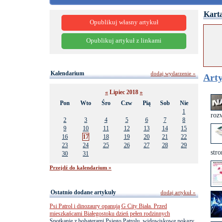
Karta
Opublikuj własny artykuł
Opublikuj artykuł z linkami
Kalendarium
dodaj wydarzenie »
Arty
«
Lipiec 2018
»
Pon
Wto
Śro
Czw
Pią
Sob
Nie
1
roz
2
3
4
5
6
7
8
9
10
11
12
13
14
15
16
17
18
19
20
21
22
23
24
25
26
27
28
29
stro
30
31
Przejdź do kalendarium »
Ostatnio dodane artykuły
dodaj artykuł »
Psi Patrol i dinozaury opanują G City Biała. Przed
mieszkańcami Białegostoku dzień pełen rodzinnych
Spotkanie z bohaterami Psiego Patrolu, widowiskowe pokazy