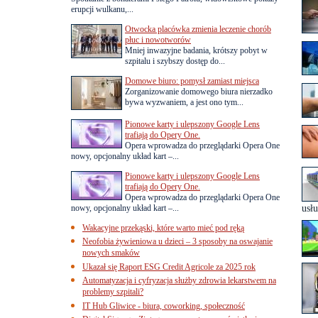
erupcji wulkanu,...
Otwocka placówka zmienia leczenie chorób
płuc i nowotworów
Mniej inwazyjne badania, krótszy pobyt w
szpitalu i szybszy dostęp do...
Domowe biuro: pomysł zamiast miejsca
Zorganizowanie domowego biura nierzadko
bywa wyzwaniem, a jest ono tym...
Pionowe karty i ulepszony Google Lens
trafiają do Opery One.
Opera wprowadza do przeglądarki Opera One
nowy, opcjonalny układ kart –...
Pionowe karty i ulepszony Google Lens
trafiają do Opery One.
Opera wprowadza do przeglądarki Opera One
nowy, opcjonalny układ kart –...
usłu
Wakacyjne przekąski, które warto mieć pod ręką
Neofobia żywieniowa u dzieci – 3 sposoby na oswajanie
nowych smaków
Ukazał się Raport ESG Credit Agricole za 2025 rok
Automatyzacja i cyfryzacja służby zdrowia lekarstwem na
problemy szpitali?
IT Hub Gliwice - biura, coworking, społeczność