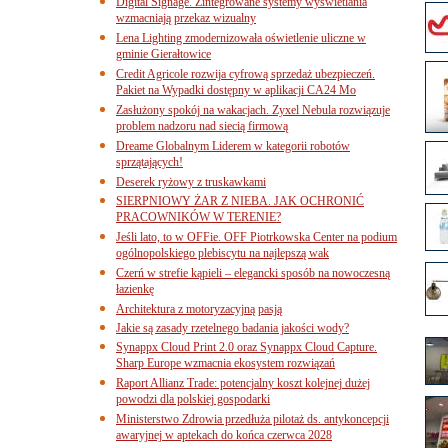
Digital Signage. Zintegrowane systemy wyświetlania
wzmacniają przekaz wizualny
Lena Lighting zmodernizowała oświetlenie uliczne w
gminie Gierałtowice
Credit Agricole rozwija cyfrową sprzedaż ubezpieczeń.
Pakiet na Wypadki dostępny w aplikacji CA24 Mo
Zasłużony spokój na wakacjach. Zyxel Nebula rozwiązuje
problem nadzoru nad siecią firmową
Dreame Globalnym Liderem w kategorii robotów
sprzątających!
Deserek ryżowy z truskawkami
SIERPNIOWY ŻAR Z NIEBA. JAK OCHRONIĆ
PRACOWNIKÓW W TERENIE?
Jeśli lato, to w OFFie. OFF Piotrkowska Center na podium
ogólnopolskiego plebiscytu na najlepszą wak
Czerń w strefie kąpieli – elegancki sposób na nowoczesną
łazienkę
Architektura z motoryzacyjną pasją
Jakie są zasady rzetelnego badania jakości wody?
Synappx Cloud Print 2.0 oraz Synappx Cloud Capture.
Sharp Europe wzmacnia ekosystem rozwiązań
Raport Allianz Trade: potencjalny koszt kolejnej dużej
powodzi dla polskiej gospodarki
Ministerstwo Zdrowia przedłuża pilotaż ds. antykoncepcji
awaryjnej w aptekach do końca czerwca 2028