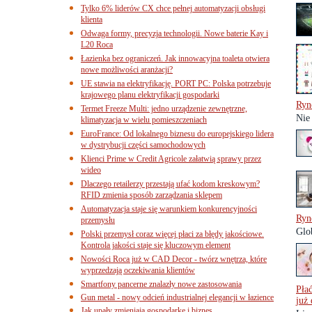
Tylko 6% liderów CX chce pełnej automatyzacji obsługi
klienta
Odwaga formy, precyzja technologii. Nowe baterie Kay i
L20 Roca
Łazienka bez ograniczeń. Jak innowacyjna toaleta otwiera
nowe możliwości aranżacji?
UE stawia na elektryfikację. PORT PC: Polska potrzebuje
krajowego planu elektryfikacji gospodarki
Ryn
Termet Freeze Multi: jedno urządzenie zewnętrzne,
Nie
klimatyzacja w wielu pomieszczeniach
EuroFrance: Od lokalnego biznesu do europejskiego lidera
w dystrybucji części samochodowych
Klienci Prime w Credit Agricole załatwią sprawy przez
wideo
Dlaczego retailerzy przestają ufać kodom kreskowym?
RFID zmienia sposób zarządzania sklepem
Automatyzacja staje się warunkiem konkurencyjności
Ryn
przemysłu
Glo
Polski przemysł coraz więcej płaci za błędy jakościowe.
Kontrola jakości staje się kluczowym element
Nowości Roca już w CAD Decor - twórz wnętrza, które
wyprzedzają oczekiwania klientów
Smartfony pancerne znalazły nowe zastosowania
Pła
Gun metal - nowy odcień industrialnej elegancji w łazience
już
Jak upały zmieniają gospodarkę i biznes