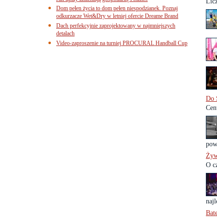
Lic
Dom pełen życia to dom pełen niespodzianek. Poznaj
odkurzacze Wet&Dry w letniej ofercie Dreame Brand
Dach perfekcyjnie zaprojektowany w najmniejszych
detalach
Video-zaproszenie na turniej PROCURAL Handball Cup
Do 
Cen
powi
Żyw
O c
naj
Bat