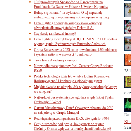
10 Sprawdzonych Sposobów na Oszczędzanie na
Produktach dla Dzieci w Polsce z Użyciem Kuponów
Boimy się „chemii” na etykietach. O tej naprawdę
niebezpiecznej przypominamy sobie dopiero w sytuacj
Lena Lighting stworzyła kompleksową koncepcję
oświetlenia dla nowej siedziby Dektra S.A.
Czy da się randkować inaczej?
Lena Lighting z certyfikacją ADQCC. SKVER LED spełnia
wymogi rynku Zjednoczonych Emiratów Arabskich
Grupa Roca zamyka 2025 rok z przychodami 1,96 mld euro
i zyskiem netto w wysokości 43 mln euro
Trwa lato z Akademią swisspor
Nowy odkurzacz pionowy 2w1 Cecotec Conga Rockstar
RS50
28 l
Polska technologia idzie łeb w łeb z Doliną Krzemową.
Rodzimy agent AI konkuruje z globalnymi gigant
Miękkie światło na okrągło. Jak wykorzystać okrągłe lampy
we wnętrzu?
o c
Najbardziej puszyste miejsce tego lata w gdyńskiej Pijalni
Czekolady E.Wedel
Ostatni Mieszkaniowy Dzień Otwarty z rabatami do 20%
na całą ofertę w Grupie Murapol
Raci
Rozwiązania przeciwpaniczne BKS: dźwignia B-7404
Kin
Ceny surowców pod presją. Jak sytuacja w rejonie
Sea
Cieśniny Ormuz wpływa na branżę chemii budowlanej?