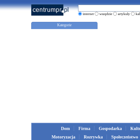
internet
wszędzie
artykuły
ka
Kategorie
Dom
Firma
Gospodarka
Kult
Motoryzacja
Rozrywka
Społeczeństwo