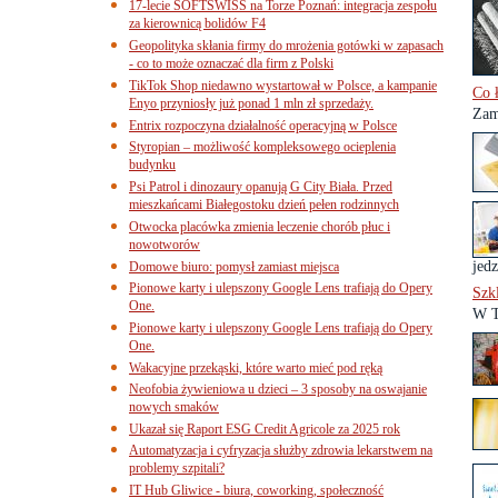
17-lecie SOFTSWISS na Torze Poznań: integracja zespołu
za kierownicą bolidów F4
Geopolityka skłania firmy do mrożenia gotówki w zapasach
- co to może oznaczać dla firm z Polski
TikTok Shop niedawno wystartował w Polsce, a kampanie
Co 
Enyo przyniosły już ponad 1 mln zł sprzedaży.
Zam
Entrix rozpoczyna działalność operacyjną w Polsce
Styropian – możliwość kompleksowego ocieplenia
budynku
Psi Patrol i dinozaury opanują G City Biała. Przed
mieszkańcami Białegostoku dzień pełen rodzinnych
Otwocka placówka zmienia leczenie chorób płuc i
nowotworów
jedz
Domowe biuro: pomysł zamiast miejsca
Pionowe karty i ulepszony Google Lens trafiają do Opery
Szk
One.
W T
Pionowe karty i ulepszony Google Lens trafiają do Opery
One.
Wakacyjne przekąski, które warto mieć pod ręką
Neofobia żywieniowa u dzieci – 3 sposoby na oswajanie
nowych smaków
Ukazał się Raport ESG Credit Agricole za 2025 rok
Automatyzacja i cyfryzacja służby zdrowia lekarstwem na
problemy szpitali?
IT Hub Gliwice - biura, coworking, społeczność