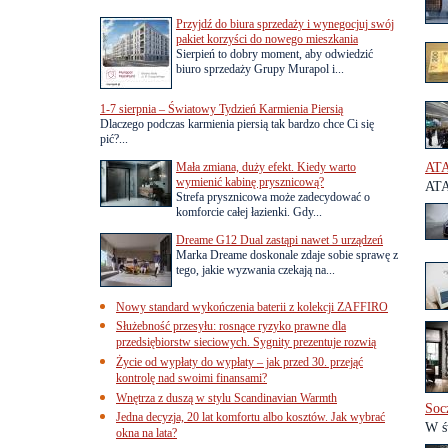
Przyjdź do biura sprzedaży i wynegocjuj swój
pakiet korzyści do nowego mieszkania
Sierpień to dobry moment, aby odwiedzić
biuro sprzedaży Grupy Murapol i...
1-7 sierpnia – Światowy Tydzień Karmienia Piersią
Dlaczego podczas karmienia piersią tak bardzo chce Ci się
pić?...
Mała zmiana, duży efekt. Kiedy warto
ATA
wymienić kabinę prysznicową?
ATA
Strefa prysznicowa może zadecydować o
komforcie całej łazienki. Gdy...
Dreame G12 Dual zastąpi nawet 5 urządzeń
Marka Dreame doskonale zdaje sobie sprawę z
tego, jakie wyzwania czekają na...
Nowy standard wykończenia baterii z kolekcji ZAFFIRO
Służebność przesyłu: rosnące ryzyko prawne dla
przedsiębiorstw sieciowych. Sygnity prezentuje rozwią
Życie od wypłaty do wypłaty – jak przed 30. przejąć
kontrolę nad swoimi finansami?
Wnętrza z duszą w stylu Scandinavian Warmth
Soc
Jedna decyzja, 20 lat komfortu albo kosztów. Jak wybrać
W ś
okna na lata?