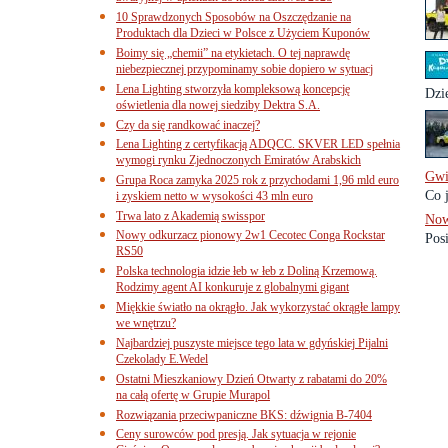
10 Sprawdzonych Sposobów na Oszczędzanie na
Produktach dla Dzieci w Polsce z Użyciem Kuponów
Boimy się „chemii” na etykietach. O tej naprawdę
niebezpiecznej przypominamy sobie dopiero w sytuacj
Lena Lighting stworzyła kompleksową koncepcję
Dzie
oświetlenia dla nowej siedziby Dektra S.A.
Czy da się randkować inaczej?
Lena Lighting z certyfikacją ADQCC. SKVER LED spełnia
wymogi rynku Zjednoczonych Emiratów Arabskich
Gwi
Grupa Roca zamyka 2025 rok z przychodami 1,96 mld euro
Co 
i zyskiem netto w wysokości 43 mln euro
Trwa lato z Akademią swisspor
Now
Nowy odkurzacz pionowy 2w1 Cecotec Conga Rockstar
Pos
RS50
Polska technologia idzie łeb w łeb z Doliną Krzemową.
Rodzimy agent AI konkuruje z globalnymi gigant
Miękkie światło na okrągło. Jak wykorzystać okrągłe lampy
we wnętrzu?
Najbardziej puszyste miejsce tego lata w gdyńskiej Pijalni
Czekolady E.Wedel
Ostatni Mieszkaniowy Dzień Otwarty z rabatami do 20%
na całą ofertę w Grupie Murapol
Rozwiązania przeciwpaniczne BKS: dźwignia B-7404
Ceny surowców pod presją. Jak sytuacja w rejonie