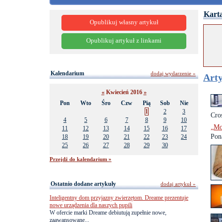
Karta
Opublikuj własny artykuł
Opublikuj artykuł z linkami
Kalendarium
dodaj wydarzenie »
Arty
«
Kwiecień 2016
»
Pon
Wto
Śro
Czw
Pią
Sob
Nie
1
2
3
Cro
4
5
6
7
8
9
10
„Mo
11
12
13
14
15
16
17
Pon
18
19
20
21
22
23
24
25
26
27
28
29
30
Przejdź do kalendarium »
Ostatnio dodane artykuły
dodaj artykuł »
Inteligentny dom przyjazny zwierzętom. Dreame prezentuje
nowe urządzenia dla naszych pupili
W ofercie marki Dreame debiutują zupełnie nowe,
zaawansowane...