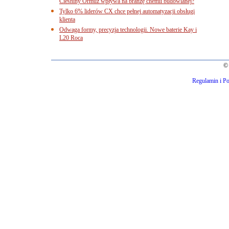
Cieśniny Ormuz wpływa na branżę chemii budowlanej?
Tylko 6% liderów CX chce pełnej automatyzacji obsługi
klienta
Odwaga formy, precyzja technologii. Nowe baterie Kay i
L20 Roca
© 
Regulamin i Po