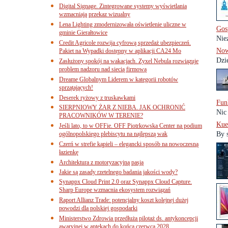
Digital Signage. Zintegrowane systemy wyświetlania
wzmacniają przekaz wizualny
Lena Lighting zmodernizowała oświetlenie uliczne w
Gos
gminie Gierałtowice
Niez
Credit Agricole rozwija cyfrową sprzedaż ubezpieczeń.
Now
Pakiet na Wypadki dostępny w aplikacji CA24 Mo
Dzi
Zasłużony spokój na wakacjach. Zyxel Nebula rozwiązuje
problem nadzoru nad siecią firmową
Dreame Globalnym Liderem w kategorii robotów
sprzątających!
Deserek ryżowy z truskawkami
Fun
SIERPNIOWY ŻAR Z NIEBA. JAK OCHRONIĆ
Nic 
PRACOWNIKÓW W TERENIE?
Kue
Jeśli lato, to w OFFie. OFF Piotrkowska Center na podium
ogólnopolskiego plebiscytu na najlepszą wak
By 
Czerń w strefie kąpieli – elegancki sposób na nowoczesną
łazienkę
Architektura z motoryzacyjną pasją
Jakie są zasady rzetelnego badania jakości wody?
Synappx Cloud Print 2.0 oraz Synappx Cloud Capture.
Sharp Europe wzmacnia ekosystem rozwiązań
Raport Allianz Trade: potencjalny koszt kolejnej dużej
powodzi dla polskiej gospodarki
Ministerstwo Zdrowia przedłuża pilotaż ds. antykoncepcji
awaryjnej w aptekach do końca czerwca 2028