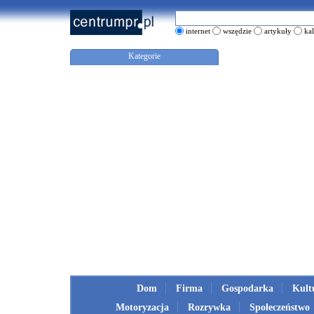
internet
wszędzie
artykuły
ka
Kategorie
Dom
Firma
Gospodarka
Kult
Motoryzacja
Rozrywka
Społeczeństwo