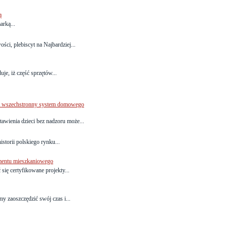
ą
arką...
ci, plebiscyt na Najbardziej...
e, iż część sprzętów...
je wszechstronny system domowego
awienia dzieci bez nadzoru może...
storii polskiego rynku...
gmentu mieszkaniowego
ię certyfikowane projekty...
y zaoszczędzić swój czas i...