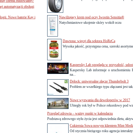
nżę chemii budowlanej?
j automatyzacji obsługi
ogii. Nowe baterie Kay i
Nawilżający krem pod oczy Iwostin Sensitia®
Natychmiastowe ukojenie skóry wokół oczu
Dawtona: więcej dla sektora HoReCa
Wysoka jakość, przystępna cena, szeroki asortymen
Kaspersky Lab spogląda w przyszłość, udost
Kaspersky Lab informuje o uruchomieniu E
na...
Delock: uniwersalne złącze Thunderbolt 3
Problem ze wszelkiego typu złączami jest taki
Nowe wyzwania dla deweloperów w 2017
Ubiegły rok był w Polsce rekordowy pod wz
Przegląd zdrowia – ważny punkt w kalendarzu
Podstawą zdrowego stylu życia jest odpowiednia dieta, aktyw
Cukiernia Sowa nowym klientem Mint Medi
Od stycznia bieżącego roku agencja interak