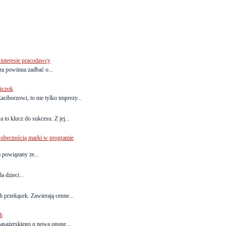
interesie pracodawcy
za powinna zadbać o...
ężczok
aciborzowi, to nie tylko imprezy...
to klucz do sukcesu. Z jej...
obecnością marki w programie
powiązany ze...
a dzieci...
h przekąsek. Zawierają cenne...
h
pasażerskiego o nową oponę...