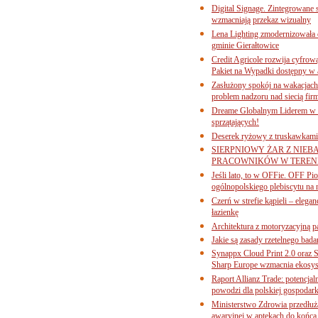
Digital Signage. Zintegrowane
wzmacniają przekaz wizualny
Lena Lighting zmodernizowała o
gminie Gierałtowice
Credit Agricole rozwija cyfrow
Pakiet na Wypadki dostępny w
Zasłużony spokój na wakacjach
problem nadzoru nad siecią fi
Dreame Globalnym Liderem w k
sprzątających!
Deserek ryżowy z truskawkami
SIERPNIOWY ŻAR Z NIEB
PRACOWNIKÓW W TERENI
Jeśli lato, to w OFFie. OFF P
ogólnopolskiego plebiscytu na 
Czerń w strefie kąpieli – eleg
łazienkę
Architektura z motoryzacyjną p
Jakie są zasady rzetelnego bad
Synappx Cloud Print 2.0 oraz 
Sharp Europe wzmacnia ekosys
Raport Allianz Trade: potencjal
powodzi dla polskiej gospodark
Ministerstwo Zdrowia przedłuża
awaryjnej w aptekach do końca