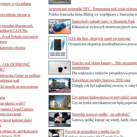
 systemy wyświetlania
Izotermiczne pojemniki NFC. Temperatura pod ścisłą ochron
Polsko-francuska firma Blulog we współpracy z francuską m
świetlenie uliczne w
Samochody nabrały barw w Magnolia Park
ą sprzedaż ubezpieczeń.
Kilkanaście stylowych motoryzacyjnych nowoś
 aplikacji CA24 Mo
. Zyxel Nebula rozwiązuje
NAS dla firm, chcących ciągle się rozwijać
rmową
Dynamiczna ekspansja przedsiębiorstwa powoduj
ategorii robotów
Dziecko pod okiem kamery – Mio prezentu
A. JAK OCHRONIĆ
monitoringu
E?
Dla większości rodziców perspektywa pozost
iotrkowska Center na podium
Największe projekty biurowe 2016 roku
najlepszą wak
Ubiegły rok był najbardziej owocny w całej hi
ancki sposób na nowoczesną
Czy zielone budownictwo to przyszłość se
asją
Czy na rynku mieszkaniowym będą pojawiać s
ania jakości wody?
Synappx Cloud Capture.
tem rozwiązań
Sprzedaż gotowej spółki „ na odległość”
Gotową spółkę kupuje się wtedy, kiedy chcem
ny koszt kolejnej dużej
i
 pilotaż ds. antykoncepcji
Powrót do przeszłości z marką Liu Jo
 czerwca 2028