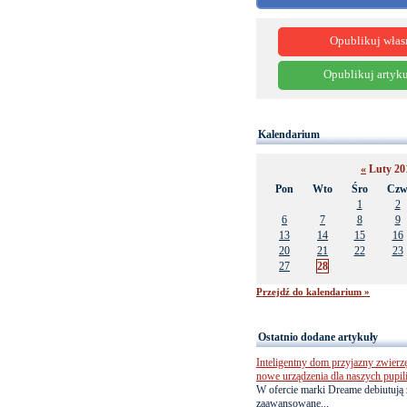
Opublikuj włas
Opublikuj artyku
Kalendarium
«
Luty 2
Pon
Wto
Śro
Cz
1
2
6
7
8
9
13
14
15
16
20
21
22
23
27
28
Przejdź do kalendarium »
Ostatnio dodane artykuły
Inteligentny dom przyjazny zwierz
nowe urządzenia dla naszych pupil
W ofercie marki Dreame debiutują 
zaawansowane...