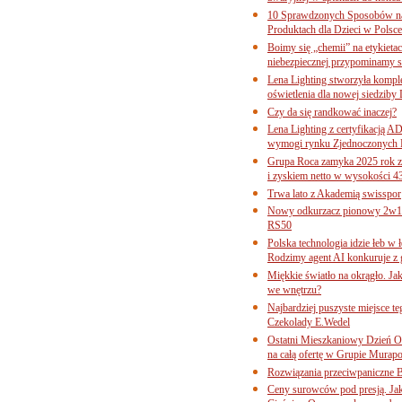
10 Sprawdzonych Sposobów na
Produktach dla Dzieci w Pols
Boimy się „chemii” na etykieta
niebezpiecznej przypominamy s
Lena Lighting stworzyła komp
oświetlenia dla nowej siedziby
Czy da się randkować inaczej?
Lena Lighting z certyfikacj
wymogi rynku Zjednoczonych 
Grupa Roca zamyka 2025 rok z
i zyskiem netto w wysokości 4
Trwa lato z Akademią swisspor
Nowy odkurzacz pionowy 2w1 
RS50
Polska technologia idzie łeb w
Rodzimy agent AI konkuruje z 
Miękkie światło na okrągło. Ja
we wnętrzu?
Najbardziej puszyste miejsce te
Czekolady E.Wedel
Ostatni Mieszkaniowy Dzień O
na całą ofertę w Grupie Murapo
Rozwiązania przeciwpaniczne 
Ceny surowców pod presją. Jak 