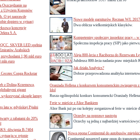
Kolekcja akcesoriów SS17 marki Liu Jo
 Oszczędzanie na
ce z Użyciem Kuponów
ch. O tej naprawdę
Nowe modele garniturów Recman W/L 2017
obie dopiero w sytuacj
Dwa oblicza wielkomiejskich klasyków.
leksową koncepcję
 Dektra S.A.
Kompetentny społeczny inspektor pracy – w 
Społeczna inspekcja pracy (SIP) jako pierws
ą ADQCC. SKVER LED spełnia
Emiratów Arabskich
Aleja 800-lecia z Raciborza do Rezerwatu Ł
 przychodami 1,96 mld euro
Jubileusz 800-lecia nadania praw miejskich R
3 mln euro
Jak działa Analytics?
Cecotec Conga Rockstar
Dobrze przeprowadzona analityka internetowa 
 łeb z Doliną Krzemową.
Oranżada Hellena z konkursem konsumenckim związanym z 
globalnymi gigant
Idol
Rusza ogólnopolski konkurs konsumencki Oranżady Hellena 
k wykorzystać okrągłe lampy
Ferie w mieście z Alior Bankiem
go lata w gdyńskiej Pijalni
Alior Bank już po raz kolejny zorganizował ferie w mieście dl
Orzechy na poprawę nastroju
twarty z rabatami do 20%
Orzechy są jedną z najbardziej wartościowyc
l
BKS: dźwignia B-7404
Nowa opona Continental do autobusów miejskic
sytuacja w rejonie
Continental poszerzył gamę opon do transportu 