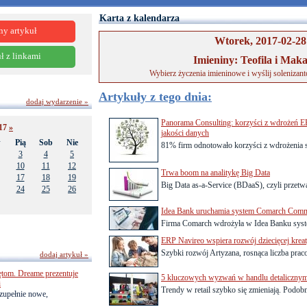
Karta z kalendarza
ny artykuł
Wtorek, 2017-02-28
ł z linkami
Imieniny: Teofila i Mak
Wybierz życzenia imieninowe i wyślij solenizan
Artykuły z tego dnia:
dodaj wydarzenie »
Panorama Consulting: korzyści z wdrożeń E
017
»
jakości danych
w
Pią
Sob
Nie
81% firm odnotowało korzyści z wdrożenia s
3
4
5
10
11
12
Trwa boom na analitykę Big Data
17
18
19
Big Data as-a-Service (BDaaS), czyli przetw
24
25
26
Idea Bank uruchamia system Comarch Commi
Firma Comarch wdrożyła w Idea Banku syste
ERP Navireo wspiera rozwój dziecięcej krea
Szybki rozwój Artyzana, rosnąca liczba prac
dodaj artykuł »
ętom. Dreame prezentuje
5 kluczowych wyzwań w handlu detaliczny
i
Trendy w retail szybko się zmieniają. Podobn
zupełnie nowe,