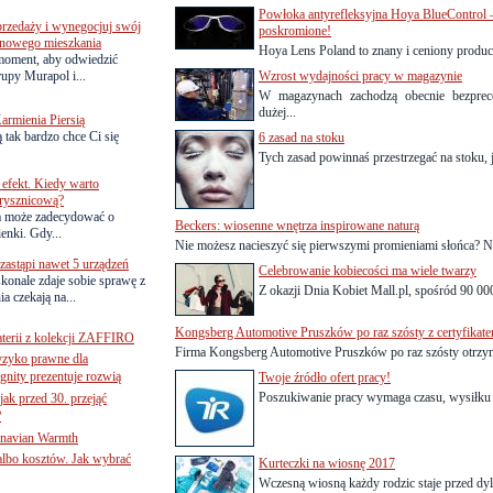
Powłoka antyrefleksyjna Hoya BlueControl –
przedaży i wynegocjuj swój
poskromione!
o nowego mieszkania
Hoya Lens Poland to znany i ceniony produc
 moment, aby odwiedzić
upy Murapol i...
Wzrost wydajności pracy w magazynie
W magazynach zachodzą obecnie bezprec
dużej...
armienia Piersią
 tak bardzo chce Ci się
6 zasad na stoku
Tych zasad powinnaś przestrzegać na stoku, je
efekt. Kiedy warto
rysznicową?
a może zadecydować o
Beckers: wiosenne wnętrza inspirowane naturą
ienki. Gdy...
Nie możesz nacieszyć się pierwszymi promieniami słońca? Nie
astąpi nawet 5 urządzeń
Celebrowanie kobiecości ma wiele twarzy
onale zdaje sobie sprawę z
Z okazji Dnia Kobiet Mall.pl, spośród 90 00
a czekają na...
Kongsberg Automotive Pruszków po raz szósty z certyfikate
terii z kolekcji ZAFFIRO
Firma Kongsberg Automotive Pruszków po raz szósty otrzymał
yzyko prawne dla
gnity prezentuje rozwią
Twoje źródło ofert pracy!
Poszukiwanie pracy wymaga czasu, wysiłku i
jak przed 30. przejąć
?
inavian Warmth
 albo kosztów. Jak wybrać
Kurteczki na wiosnę 2017
Wczesną wiosną każdy rodzic staje przed dyl