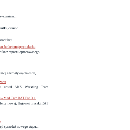
zyszeniem...
rtki, ciemno...
rodukcji...
owo funkcjonującego dachu
ika z raportu opracowanego...
wą alternatywą dla osób,...
zonu
i został AKS Wrestling Team
ni - Mad Catz RAT Pro X+
ferty nowej, flagowej myszki RAT
e
i sprzedaż nowego etapu...