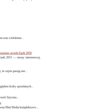
t oraz wieloletnia...
ępniając projekt Earth 2050
arth 2015 — strony internetowej,
, że często pasują one...
ględem liczby sprzedanych...
ność fizyczna...
a
tywna Mint Media kompleksowo...