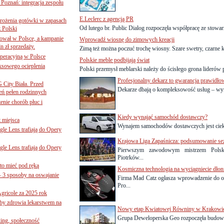
oznań: integracja zespołu
E.Leclerc z agencją PR
mrożenia gotówki w zapasach
Od lutego br. Public Dialog rozpoczęła współpracę ze stowar
z Polski
ował w Polsce, a kampanie
Wprowadź wiosnę do zimowych kreacji
n zł sprzedaży.
Zimą też można poczuć trochę wiosny. Szare swetry, czarne ku
operacyjną w Polsce
Polskie meble podbijają świat
ksowego ocieplenia
Polski przemysł meblarski należy do ścisłego grona liderów p
Profesjonalny dekarz to gwarancja prawidł
G City Biała. Przed
Dekarze dbają o kompleksowość usług – wyn
eń pełen rodzinnych
nie chorób płuc i
Kiedy wynająć samochód dostawczy?
 miejsca
Wynajem samochodów dostawczych jest cieka
le Lens trafiają do Opery
Krajowa Liga Zapaśnicza: podsumowanie se
le Lens trafiają do Opery
Pierwszym zawodowym mistrzem Polsk
Piotrków...
to mieć pod ręką
Kosmiczna technologia na wyciągniecie dło
– 3 sposoby na oswajanie
Firma Mad Catz ogłasza wprowadzenie do o
Pro...
gricole za 2025 rok
żby zdrowia lekarstwem na
Nowy etap Kwiatowej Równiny w Krakowi
Grupa Deweloperska Geo rozpoczęła budowę 
ing, społeczność