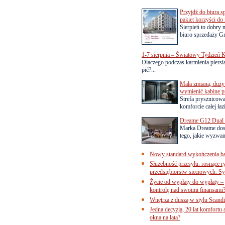
Przyjdź do biura s
pakiet korzyści d
Sierpień to dobry
biuro sprzedaży Gr
1-7 sierpnia – Światowy Tydzień K
Dlaczego podczas karmienia piersią
pić?...
Mała zmiana, duży 
wymienić kabinę p
Strefa prysznicow
komforcie całej łaz
Dreame G12 Dual z
Marka Dreame dosk
tego, jakie wyzwani
Nowy standard wykończenia ba
Służebność przesyłu: rosnące r
przedsiębiorstw sieciowych. Sy
Życie od wypłaty do wypłaty – 
kontrolę nad swoimi finansami
Wnętrza z duszą w stylu Scand
Jedna decyzja, 20 lat komfortu
okna na lata?