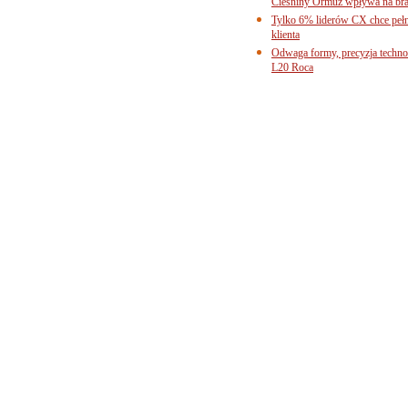
Cieśniny Ormuz wpływa na bra
Tylko 6% liderów CX chce pełne
klienta
Odwaga formy, precyzja technol
L20 Roca