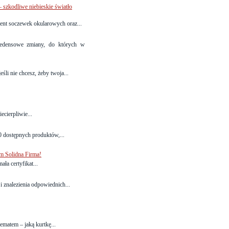
 szkodliwe niebieskie światło
ent soczewek okularowych oraz...
edensowe zmiany, do których w
śli nie chcesz, żeby twoja...
cierpliwie...
0 dostępnych produktów,...
m Solidna Firma!
a certyfikat...
 znalezienia odpowiednich...
ematem – jaką kurtkę...