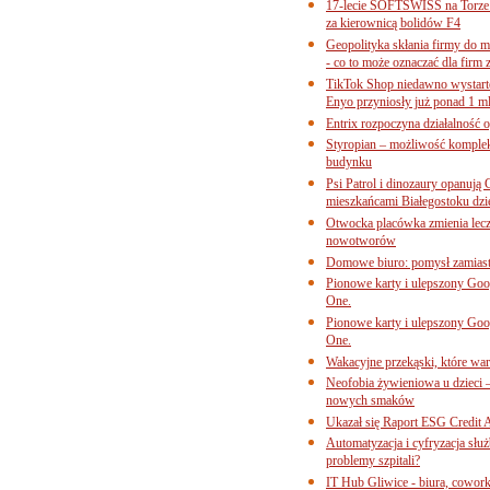
17-lecie SOFTSWISS na Torze P
za kierownicą bolidów F4
Geopolityka skłania firmy do 
- co to może oznaczać dla firm 
TikTok Shop niedawno wystart
Enyo przyniosły już ponad 1 ml
Entrix rozpoczyna działalność 
Styropian – możliwość komple
budynku
Psi Patrol i dinozaury opanują 
mieszkańcami Białegostoku dzi
Otwocka placówka zmienia lecze
nowotworów
Domowe biuro: pomysł zamiast
Pionowe karty i ulepszony Goog
One.
Pionowe karty i ulepszony Goog
One.
Wakacyjne przekąski, które war
Neofobia żywieniowa u dzieci 
nowych smaków
Ukazał się Raport ESG Credit A
Automatyzacja i cyfryzacja słu
problemy szpitali?
IT Hub Gliwice - biura, cowork