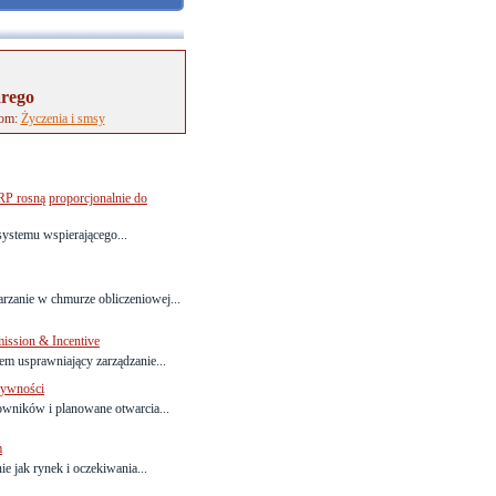
arego
tom:
Życzenia i smsy
RP rosną proporcjonalnie do
ystemu wspierającego...
arzanie w chmurze obliczeniowej...
ssion & Incentive
m usprawniający zarządzanie...
tywności
owników i planowane otwarcia...
m
ie jak rynek i oczekiwania...