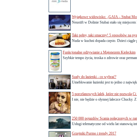
Wyjątkowe widowisko: „GAIA – Stubai Mot
Neustift w Dolinie Stubai stało się miejscem
Taki pełny, taki smaczny! 5 sposobów na pys
Nuda w kuchni dopada często. Dzieci ciągle p
Funkcjonalne odżywianie z Majonezem Kieleckim
Szybkie tempo życia, troska o zdrowie oraz perman
Szafy do łazienki - co wybrać?
Umeblowanie łazienki jest to jedno z najwię
5 porcelanowych lalek, które nie pozwolą Ci 
I nie, nie będzie o słynnej laleczce Chucky. 
250 000 pojazdów Scania połączonych w ram
Usługi telematyczne od wielu lat stanowią int
Grzejniki Purmo i trendy 2017