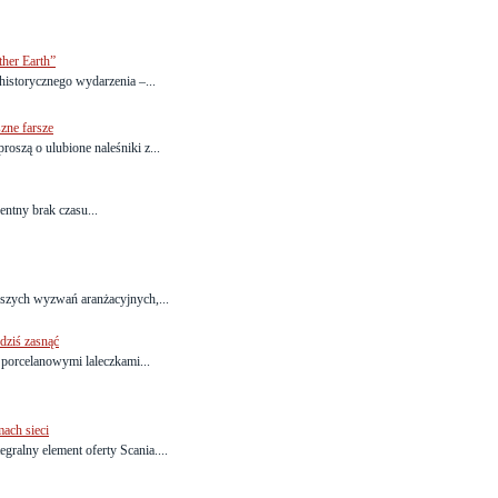
her Earth”
 historycznego wydarzenia –...
zne farsze
roszą o ulubione naleśniki z...
entny brak czasu...
kszych wyzwań aranżacyjnych,...
dziś zasnąć
Z porcelanowymi laleczkami...
ach sieci
egralny element oferty Scania....