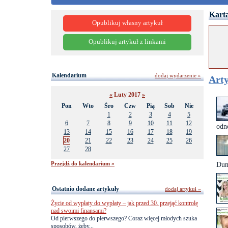
Karta
Opublikuj własny artykuł
Opublikuj artykuł z linkami
Kalendarium
dodaj wydarzenie »
Arty
«
Luty 2017
»
Pon
Wto
Śro
Czw
Pią
Sob
Nie
1
2
3
4
5
6
7
8
9
10
11
12
odn
13
14
15
16
17
18
19
20
21
22
23
24
25
26
27
28
Przejdź do kalendarium »
Dun
Ostatnio dodane artykuły
dodaj artykuł »
Życie od wypłaty do wypłaty – jak przed 30. przejąć kontrolę
nad swoimi finansami?
Od pierwszego do pierwszego? Coraz więcej młodych szuka
sposobów, żeby...