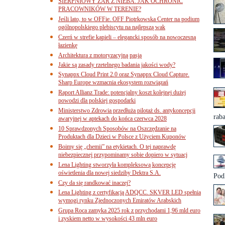
SIERPNIOWY ŻAR Z NIEBA. JAK OCHRONIĆ
PRACOWNIKÓW W TERENIE?
Jeśli lato, to w OFFie. OFF Piotrkowska Center na podium
ogólnopolskiego plebiscytu na najlepszą wak
Czerń w strefie kąpieli – elegancki sposób na nowoczesną
łazienkę
Architektura z motoryzacyjną pasją
Jakie są zasady rzetelnego badania jakości wody?
Synappx Cloud Print 2.0 oraz Synappx Cloud Capture.
Sharp Europe wzmacnia ekosystem rozwiązań
Raport Allianz Trade: potencjalny koszt kolejnej dużej
powodzi dla polskiej gospodarki
Ministerstwo Zdrowia przedłuża pilotaż ds. antykoncepcji
rab
awaryjnej w aptekach do końca czerwca 2028
10 Sprawdzonych Sposobów na Oszczędzanie na
Produktach dla Dzieci w Polsce z Użyciem Kuponów
Boimy się „chemii” na etykietach. O tej naprawdę
niebezpiecznej przypominamy sobie dopiero w sytuacj
Lena Lighting stworzyła kompleksową koncepcję
oświetlenia dla nowej siedziby Dektra S.A.
Pod
Czy da się randkować inaczej?
Lena Lighting z certyfikacją ADQCC. SKVER LED spełnia
wymogi rynku Zjednoczonych Emiratów Arabskich
Grupa Roca zamyka 2025 rok z przychodami 1,96 mld euro
i zyskiem netto w wysokości 43 mln euro