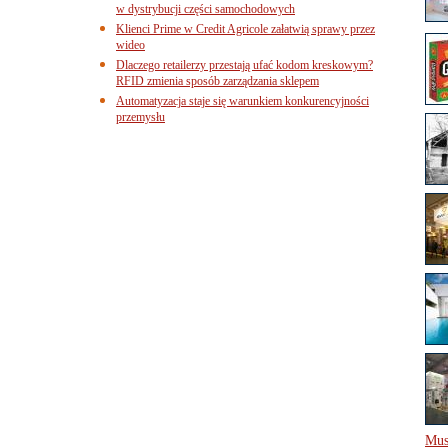
w dystrybucji części samochodowych
Klienci Prime w Credit Agricole załatwią sprawy przez
wideo
Dlaczego retailerzy przestają ufać kodom kreskowym?
RFID zmienia sposób zarządzania sklepem
Automatyzacja staje się warunkiem konkurencyjności
przemysłu
Mus