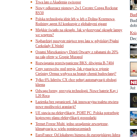
Trwa lato z Akademią swisspor
Nowy odkurzacz pionowy 2w1 Cecotec Conga Rockstar
RS50
Bud
Polska technologia idzie łeb w łeb z Doliną Krzemową.
Bud
Rodzimy agent AI konkuruje z globalnymi gigant
dobi
Miękkie światło na okrągło. Jak wykorzystać okrągłe lampy
Ksi
we wnętrzu?
Dec
Najbardziej puszyste miejsce tego lata w gdyńskiej Pijalni
Czekolady E.Wedel
Ostatni Mieszkaniowy Dzień Otwarty z rabatami do 20%
na całą ofertę w Grupie Murapol
Rozwiązania przeciwpaniczne BKS: dźwignia B-7404
Ceny surowców pod presją. Jak sytuacja w rejonie
Cieśniny Ormuz wpływa na branżę chemii budowlanej?
Tylko 6% liderów CX chce pełnej automatyzacji obsługi
klienta
Już
Odwaga formy, precyzja technologii. Nowe baterie Kay i
L20 Roca
Łazienka bez ograniczeń. Jak innowacyjna toaleta otwiera
nowe możliwości aranżacji?
UE stawia na elektryfikację. PORT PC: Polska potrzebuje
krajowego planu elektryfikacji gospodarki
Termet Freeze Multi: jedno urządzenie zewnętrzne,
klimatyzacja w wielu pomieszczeniach
EuroFrance: Od lokalnego biznesu do europejskiego lidera