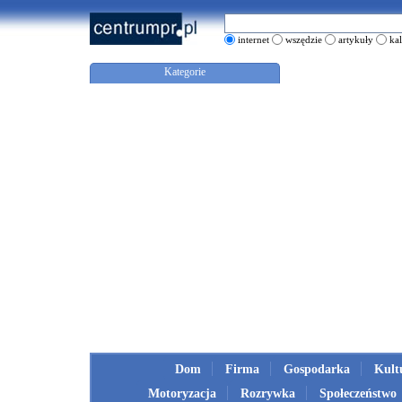
internet
wszędzie
artykuły
ka
Kategorie
Dom
Firma
Gospodarka
Kult
Motoryzacja
Rozrywka
Społeczeństwo