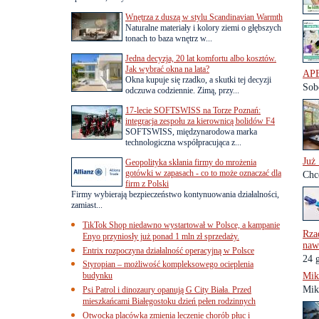
Wnętrza z duszą w stylu Scandinavian Warmth
Naturalne materiały i kolory ziemi o głębszych
tonach to baza wnętrz w...
Jedna decyzja, 20 lat komfortu albo kosztów.
Jak wybrać okna na lata?
AP
Okna kupuje się rzadko, a skutki tej decyzji
Sob
odczuwa codziennie. Zimą, przy...
17-lecie SOFTSWISS na Torze Poznań:
integracja zespołu za kierownicą bolidów F4
SOFTSWISS, międzynarodowa marka
technologiczna współpracująca z...
Już
Geopolityka skłania firmy do mrożenia
gotówki w zapasach - co to może oznaczać dla
Chc
firm z Polski
Firmy wybierają bezpieczeństwo kontynuowania działalności,
zamiast...
TikTok Shop niedawno wystartował w Polsce, a kampanie
Rza
Enyo przyniosły już ponad 1 mln zł sprzedaży.
nawe
Entrix rozpoczyna działalność operacyjną w Polsce
24 
Styropian – możliwość kompleksowego ocieplenia
budynku
Mik
Mik
Psi Patrol i dinozaury opanują G City Biała. Przed
mieszkańcami Białegostoku dzień pełen rodzinnych
Otwocka placówka zmienia leczenie chorób płuc i