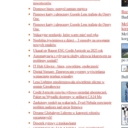
nowotworów
Domowe biuro: pomysł zamiast miejsca
Roz
Pionowe karty i ulepszony Google Lens trafiają do Opery
Bud
One.
McC
Pionowe karty i ulepszony Google Lens trafiają do Opery
kor
One.
McC
Wakacyjne przekąski, które warto mieć pod ręką
korp
Neofobia żywieniowa u dzieci – 3 sposoby na oswajanie
nowych smaków
Ukazał się Raport ESG Credit Agricole za 2025 rok
Automatyzacja i cyfryzacja służby zdrowia lekarstwem na
po r
problemy szpitali?
IT Hub Gliwice - biura, coworking, społeczność
Digital Signage. Zintegrowane systemy wyświetlania
wzmacniają przekaz wizualny
Bull
Lena Lighting zmodernizowała oświetlenie uliczne w
gminie Gierałtowice
Credit Agricole rozwija cyfrową sprzedaż ubezpieczeń.
Pakiet na Wypadki dostępny w aplikacji CA24 Mo
Zasłużony spokój na wakacjach. Zyxel Nebula rozwiązuje
problem nadzoru nad siecią firmową
Dreame Globalnym Liderem w kategorii robotów
sprzątających!
Deserek ryżowy z truskawkami