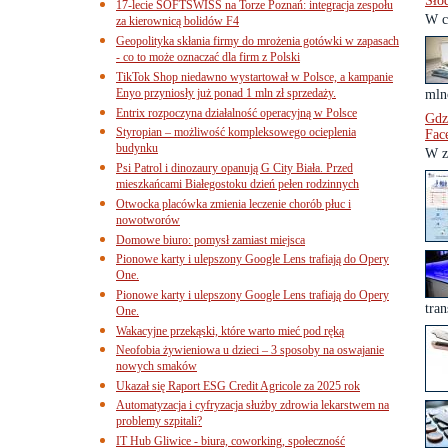
Sło
17-lecie SOFTSWISS na Torze Poznań: integracja zespołu
W c
za kierownicą bolidów F4
Geopolityka skłania firmy do mrożenia gotówki w zapasach
- co to może oznaczać dla firm z Polski
TikTok Shop niedawno wystartował w Polsce, a kampanie
Enyo przyniosły już ponad 1 mln zł sprzedaży.
mln
Entrix rozpoczyna działalność operacyjną w Polsce
Gdz
Styropian – możliwość kompleksowego ocieplenia
Fac
budynku
W z
Psi Patrol i dinozaury opanują G City Biała. Przed
mieszkańcami Białegostoku dzień pełen rodzinnych
Otwocka placówka zmienia leczenie chorób płuc i
nowotworów
Domowe biuro: pomysł zamiast miejsca
Pionowe karty i ulepszony Google Lens trafiają do Opery
One.
Pionowe karty i ulepszony Google Lens trafiają do Opery
tran
One.
Wakacyjne przekąski, które warto mieć pod ręką
Neofobia żywieniowa u dzieci – 3 sposoby na oswajanie
nowych smaków
Ukazał się Raport ESG Credit Agricole za 2025 rok
Automatyzacja i cyfryzacja służby zdrowia lekarstwem na
problemy szpitali?
IT Hub Gliwice - biura, coworking, społeczność