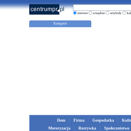
internet
wszędzie
artykuły
ka
Kategorie
Dom
Firma
Gospodarka
Kult
Motoryzacja
Rozrywka
Społeczeństwo