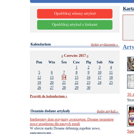
Karta
Opublikuj własny artykuł
Opublikuj artykuł z linkami
Kalendarium
dodaj wydarzenie »
Arty
«
Czerwiec 2017
»
Pon
Wto
Śro
Czw
Pią
Sob
Nie
1
2
3
4
5
6
7
8
9
10
11
12
13
14
15
16
17
18
19
20
21
22
23
24
25
26
27
28
29
30
16 
Przejdź do kalendarium »
Sto
Ostatnio dodane artykuły
dodaj artykuł »
Inteligentny dom przyjazny zwierzętom. Dreame prezentuje
nowe urządzenia dla naszych pupili
W ofercie marki Dreame debiutują zupełnie nowe,
Spe
zaawansowane...