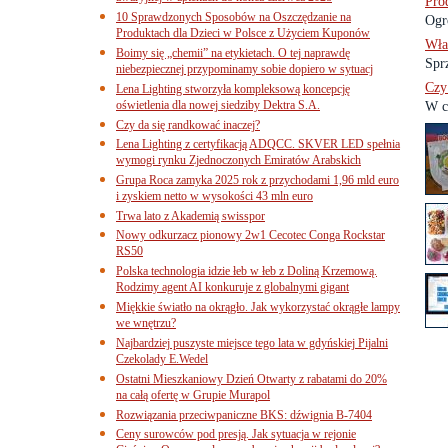
Pro
10 Sprawdzonych Sposobów na Oszczędzanie na
Ogr
Produktach dla Dzieci w Polsce z Użyciem Kuponów
Wła
Boimy się „chemii” na etykietach. O tej naprawdę
Spr
niebezpiecznej przypominamy sobie dopiero w sytuacj
Czy
Lena Lighting stworzyła kompleksową koncepcję
oświetlenia dla nowej siedziby Dektra S.A.
W cz
Czy da się randkować inaczej?
Lena Lighting z certyfikacją ADQCC. SKVER LED spełnia
wymogi rynku Zjednoczonych Emiratów Arabskich
Grupa Roca zamyka 2025 rok z przychodami 1,96 mld euro
i zyskiem netto w wysokości 43 mln euro
Trwa lato z Akademią swisspor
Nowy odkurzacz pionowy 2w1 Cecotec Conga Rockstar
RS50
Polska technologia idzie łeb w łeb z Doliną Krzemową.
Rodzimy agent AI konkuruje z globalnymi gigant
Miękkie światło na okrągło. Jak wykorzystać okrągłe lampy
we wnętrzu?
Najbardziej puszyste miejsce tego lata w gdyńskiej Pijalni
Czekolady E.Wedel
Ostatni Mieszkaniowy Dzień Otwarty z rabatami do 20%
na całą ofertę w Grupie Murapol
Rozwiązania przeciwpaniczne BKS: dźwignia B-7404
Ceny surowców pod presją. Jak sytuacja w rejonie