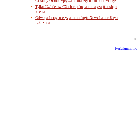
Cieśniny Ormuz wpływa na branżę chemii budowlanej?
Tylko 6% liderów CX chce pełnej automatyzacji obsługi
klienta
Odwaga formy, precyzja technologii. Nowe baterie Kay i
L20 Roca
© 
Regulamin i Po