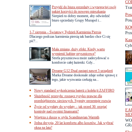
CO
Przyjdź do biura sprzedaży i wynegocjuj swój
Tra
pakiet korzyści do nowego mieszkania
Pos
Sierpień to dobry moment, aby odwiedzić
Pos
biuro sprzedaży Grupy Murapol i...
KOG
1-7 sierpnia – Światowy Tydzień Karmienia Piersią
Prz
Dlaczego podczas karmienia piersią tak bardzo chce Ci się
Kas
pić?...
Cyb
Mała zmiana, duży efekt. Kiedy warto
wymienić kabinę prysznicową?
Strefa prysznicowa może zadecydować o
komforcie całej łazienki. Gdy...
Dreame G12 Dual zastąpi nawet 5 urządzeń
Marka Dreame doskonale zdaje sobie sprawę z
tego, jakie wyzwania czekają na...
Nowy standard wykończenia baterii z kolekcji ZAFFIRO
Służebność przesyłu: rosnące ryzyko prawne dla
przedsiębiorstw sieciowych. Sygnity prezentuje rozwią
Życie od wypłaty do wypłaty – jak przed 30. przejąć
EAU
kontrolę nad swoimi finansami?
MI
Wnętrza z duszą w stylu Scandinavian Warmth
WO
Jedna decyzja, 20 lat komfortu albo kosztów. Jak wybrać
GR
okna na lata?