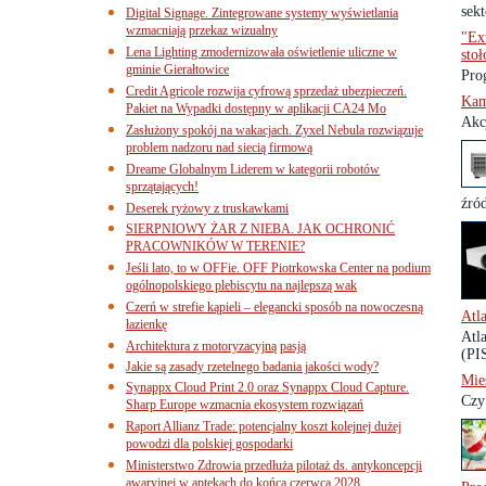
sek
Digital Signage. Zintegrowane systemy wyświetlania
wzmacniają przekaz wizualny
"Ex
Lena Lighting zmodernizowała oświetlenie uliczne w
sto
gminie Gierałtowice
Pro
Credit Agricole rozwija cyfrową sprzedaż ubezpieczeń.
Kam
Pakiet na Wypadki dostępny w aplikacji CA24 Mo
Akc
Zasłużony spokój na wakacjach. Zyxel Nebula rozwiązuje
problem nadzoru nad siecią firmową
Dreame Globalnym Liderem w kategorii robotów
sprzątających!
źród
Deserek ryżowy z truskawkami
SIERPNIOWY ŻAR Z NIEBA. JAK OCHRONIĆ
PRACOWNIKÓW W TERENIE?
Jeśli lato, to w OFFie. OFF Piotrkowska Center na podium
ogólnopolskiego plebiscytu na najlepszą wak
Czerń w strefie kąpieli – elegancki sposób na nowoczesną
Atl
łazienkę
Atl
Architektura z motoryzacyjną pasją
(PI
Jakie są zasady rzetelnego badania jakości wody?
Mie
Synappx Cloud Print 2.0 oraz Synappx Cloud Capture.
Czy
Sharp Europe wzmacnia ekosystem rozwiązań
Raport Allianz Trade: potencjalny koszt kolejnej dużej
powodzi dla polskiej gospodarki
Ministerstwo Zdrowia przedłuża pilotaż ds. antykoncepcji
awaryjnej w aptekach do końca czerwca 2028