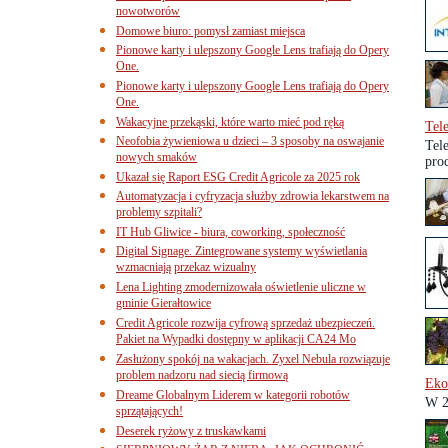
nowotworów
Domowe biuro: pomysł zamiast miejsca
Pionowe karty i ulepszony Google Lens trafiają do Opery
One.
Pionowe karty i ulepszony Google Lens trafiają do Opery
One.
Wakacyjne przekąski, które warto mieć pod ręką
Tel
Neofobia żywieniowa u dzieci – 3 sposoby na oswajanie
Tel
nowych smaków
prod
Ukazał się Raport ESG Credit Agricole za 2025 rok
Automatyzacja i cyfryzacja służby zdrowia lekarstwem na
problemy szpitali?
IT Hub Gliwice - biura, coworking, społeczność
Digital Signage. Zintegrowane systemy wyświetlania
wzmacniają przekaz wizualny
Lena Lighting zmodernizowała oświetlenie uliczne w
gminie Gierałtowice
Credit Agricole rozwija cyfrową sprzedaż ubezpieczeń.
Pakiet na Wypadki dostępny w aplikacji CA24 Mo
Zasłużony spokój na wakacjach. Zyxel Nebula rozwiązuje
problem nadzoru nad siecią firmową
Eko
Dreame Globalnym Liderem w kategorii robotów
W 2
sprzątających!
Deserek ryżowy z truskawkami