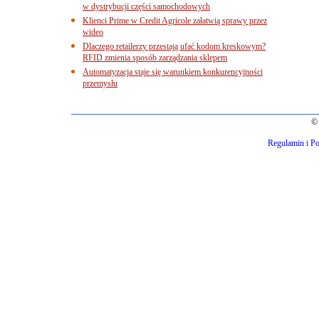
w dystrybucji części samochodowych
Klienci Prime w Credit Agricole załatwią sprawy przez
wideo
Dlaczego retailerzy przestają ufać kodom kreskowym?
RFID zmienia sposób zarządzania sklepem
Automatyzacja staje się warunkiem konkurencyjności
przemysłu
© 
Regulamin i Po