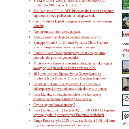
SIERPNIOWY ŻAR Z NIEBA. JAK OCHRONIĆ
PRACOWNIKÓW W TERENIE?
Jeśli lato, to w OFFie. OFF Piotrkowska Center na podium
ogólnopolskiego plebiscytu na najlepszą wak
Czerń w strefie kąpieli – elegancki sposób na nowoczesną
łazienkę
Architektura z motoryzacyjną pasją
Jakie są zasady rzetelnego badania jakości wody?
Synappx Cloud Print 2.0 oraz Synappx Cloud Capture.
comi
Sharp Europe wzmacnia ekosystem rozwiązań
Wkr
Raport Allianz Trade: potencjalny koszt kolejnej dużej
Teg
powodzi dla polskiej gospodarki
Ministerstwo Zdrowia przedłuża pilotaż ds. antykoncepcji
awaryjnej w aptekach do końca czerwca 2028
10 Sprawdzonych Sposobów na Oszczędzanie na
Produktach dla Dzieci w Polsce z Użyciem Kuponów
Boimy się „chemii” na etykietach. O tej naprawdę
niebezpiecznej przypominamy sobie dopiero w sytuacj
Lena Lighting stworzyła kompleksową koncepcję
oświetlenia dla nowej siedziby Dektra S.A.
Czy da się randkować inaczej?
Lena Lighting z certyfikacją ADQCC. SKVER LED spełnia
wymogi rynku Zjednoczonych Emiratów Arabskich
Grupa Roca zamyka 2025 rok z przychodami 1,96 mld euro
War
i zyskiem netto w wysokości 43 mln euro