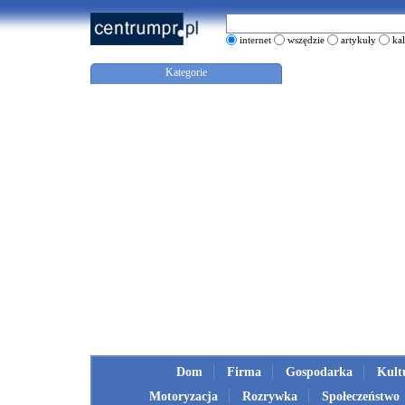
internet
wszędzie
artykuły
ka
Kategorie
Dom
Firma
Gospodarka
Kult
Motoryzacja
Rozrywka
Społeczeństwo