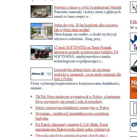
Wnętrza z duszą w stylu Scandinavian Warmth
Naturalne materiały i kolory ziemi o głębszych
tonach to baza wnętrz w...
Pił
Jedna decyzja, 20 lat komfortu albo kosztów.
W n
Jak wybrać okna na lata?
Okna kupuje się rzadko, a skutki tej decyzji
odczuwa codziennie. Zimą, przy...
17-lecie SOFTSWISS na Torze Poznań:
integracja zespołu za kierownicą bolidów F4
SOFTSWISS, międzynarodowa marka
technologiczna współpracująca z...
Geopolityka skłania firmy do mrożenia
gotówki w zapasach - co to może oznaczać dla
firm z Polski
Firmy wybierają bezpieczeństwo kontynuowania działalności,
zamiast...
TikTok Shop niedawno wystartował w Polsce, a kampanie
Enyo przyniosły już ponad 1 mln zł sprzedaży.
Entrix rozpoczyna działalność operacyjną w Polsce
Styropian – możliwość kompleksowego ocieplenia
budynku
Psi Patrol i dinozaury opanują G City Biała. Przed
mieszkańcami Białegostoku dzień pełen rodzinnych
Otwocka placówka zmienia leczenie chorób płuc i