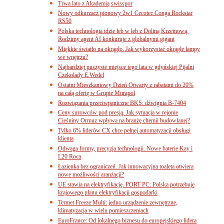
Trwa lato z Akademią swisspor
Nowy odkurzacz pionowy 2w1 Cecotec Conga Rockstar
RS50
Polska technologia idzie łeb w łeb z Doliną Krzemową.
Rodzimy agent AI konkuruje z globalnymi gigant
Miękkie światło na okrągło. Jak wykorzystać okrągłe lampy
we wnętrzu?
Najbardziej puszyste miejsce tego lata w gdyńskiej Pijalni
Czekolady E.Wedel
Ostatni Mieszkaniowy Dzień Otwarty z rabatami do 20%
na całą ofertę w Grupie Murapol
Rozwiązania przeciwpaniczne BKS: dźwignia B-7404
Ceny surowców pod presją. Jak sytuacja w rejonie
Cieśniny Ormuz wpływa na branżę chemii budowlanej?
Tylko 6% liderów CX chce pełnej automatyzacji obsługi
klienta
Odwaga formy, precyzja technologii. Nowe baterie Kay i
L20 Roca
Łazienka bez ograniczeń. Jak innowacyjna toaleta otwiera
nowe możliwości aranżacji?
UE stawia na elektryfikację. PORT PC: Polska potrzebuje
krajowego planu elektryfikacji gospodarki
Termet Freeze Multi: jedno urządzenie zewnętrzne,
klimatyzacja w wielu pomieszczeniach
EuroFrance: Od lokalnego biznesu do europejskiego lidera