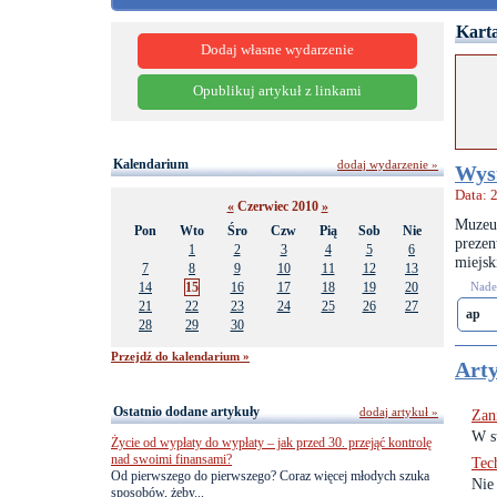
Karta
Dodaj własne wydarzenie
Opublikuj artykuł z linkami
Kalendarium
dodaj wydarzenie »
Wyst
Data: 
«
Czerwiec 2010
»
Muzeu
Pon
Wto
Śro
Czw
Pią
Sob
Nie
preze
1
2
3
4
5
6
miejsk
7
8
9
10
11
12
13
14
15
16
17
18
19
20
Nades
21
22
23
24
25
26
27
ap
28
29
30
Przejdź do kalendarium »
Arty
Ostatnio dodane artykuły
dodaj artykuł »
Zan
W s
Życie od wypłaty do wypłaty – jak przed 30. przejąć kontrolę
nad swoimi finansami?
Tec
Od pierwszego do pierwszego? Coraz więcej młodych szuka
Nie 
sposobów, żeby...