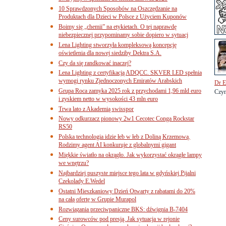
10 Sprawdzonych Sposobów na Oszczędzanie na
Produktach dla Dzieci w Polsce z Użyciem Kuponów
Boimy się „chemii” na etykietach. O tej naprawdę
niebezpiecznej przypominamy sobie dopiero w sytuacj
Lena Lighting stworzyła kompleksową koncepcję
oświetlenia dla nowej siedziby Dektra S.A.
Czy da się randkować inaczej?
Lena Lighting z certyfikacją ADQCC. SKVER LED spełnia
wymogi rynku Zjednoczonych Emiratów Arabskich
Dr E
Grupa Roca zamyka 2025 rok z przychodami 1,96 mld euro
Czym
i zyskiem netto w wysokości 43 mln euro
Trwa lato z Akademią swisspor
Nowy odkurzacz pionowy 2w1 Cecotec Conga Rockstar
RS50
Polska technologia idzie łeb w łeb z Doliną Krzemową.
Rodzimy agent AI konkuruje z globalnymi gigant
Miękkie światło na okrągło. Jak wykorzystać okrągłe lampy
we wnętrzu?
Najbardziej puszyste miejsce tego lata w gdyńskiej Pijalni
Czekolady E.Wedel
Ostatni Mieszkaniowy Dzień Otwarty z rabatami do 20%
na całą ofertę w Grupie Murapol
Rozwiązania przeciwpaniczne BKS: dźwignia B-7404
Ceny surowców pod presją. Jak sytuacja w rejonie