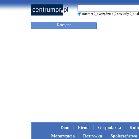
internet
wszędzie
artykuły
ka
Kategorie
Dom
Firma
Gospodarka
Kult
Motoryzacja
Rozrywka
Społeczeństwo