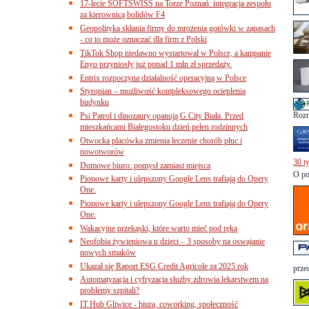
17-lecie SOFTSWISS na Torze Poznań: integracja zespołu
za kierownicą bolidów F4
Geopolityka skłania firmy do mrożenia gotówki w zapasach
- co to może oznaczać dla firm z Polski
TikTok Shop niedawno wystartował w Polsce, a kampanie
Enyo przyniosły już ponad 1 mln zł sprzedaży.
Entrix rozpoczyna działalność operacyjną w Polsce
Styropian – możliwość kompleksowego ocieplenia
budynku
Rozm
Psi Patrol i dinozaury opanują G City Biała. Przed
mieszkańcami Białegostoku dzień pełen rodzinnych
Otwocka placówka zmienia leczenie chorób płuc i
nowotworów
30 t
Domowe biuro: pomysł zamiast miejsca
O po
Pionowe karty i ulepszony Google Lens trafiają do Opery
One.
Pionowe karty i ulepszony Google Lens trafiają do Opery
One.
Wakacyjne przekąski, które warto mieć pod ręką
Neofobia żywieniowa u dzieci – 3 sposoby na oswajanie
nowych smaków
Ukazał się Raport ESG Credit Agricole za 2025 rok
przed
Automatyzacja i cyfryzacja służby zdrowia lekarstwem na
problemy szpitali?
IT Hub Gliwice - biura, coworking, społeczność