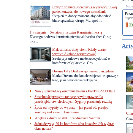
Nades
Przyjdź do biura sprzedaży i wynegocjuj swój
pakiet korzyści do nowego mieszkania
Pora
Sierpień to dobry moment, aby odwiedzić
http:
biuro sprzedaży Grupy Murapol i...
1-7 sierpnia – Światowy Tydzień Karmienia Piersią
Dlaczego podczas karmienia piersią tak bardzo chce Ci się
pić?...
Arty
Mała zmiana, duży efekt. Kiedy warto
wymienić kabinę prysznicową?
Strefa prysznicowa może zadecydować o
komforcie całej łazienki. Gdy...
Dreame G12 Dual zastąpi nawet 5 urządzeń
Marka Dreame doskonale zdaje sobie sprawę z
tego, jakie wyzwania czekają na...
Nowy standard wykończenia baterii z kolekcji ZAFFIRO
Służebność przesyłu: rosnące ryzyko prawne dla
przedsiębiorstw sieciowych. Sygnity prezentuje rozwią
Życie od wypłaty do wypłaty – jak przed 30. przejąć
kontrolę nad swoimi finansami?
Chin
Wnętrza z duszą w stylu Scandinavian Warmth
Cisz
Jedna decyzja, 20 lat komfortu albo kosztów. Jak wybrać
okna na lata?