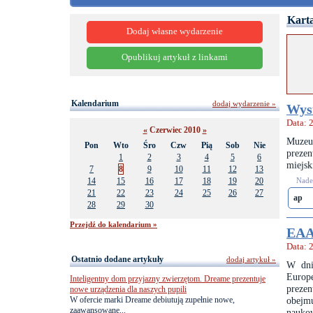
Karta
Dodaj własne wydarzenie
Opublikuj artykuł z linkami
Kalendarium
dodaj wydarzenie »
Wyst
Data: 
«
Czerwiec 2010
»
Muzeu
Pon
Wto
Śro
Czw
Pią
Sob
Nie
preze
1
2
3
4
5
6
miejsk
7
8
9
10
11
12
13
14
15
16
17
18
19
20
Nades
21
22
23
24
25
26
27
ap
28
29
30
Przejdź do kalendarium »
EAA
Data: 
Ostatnio dodane artykuły
dodaj artykuł »
W dni
Europ
Inteligentny dom przyjazny zwierzętom. Dreame prezentuje
preze
nowe urządzenia dla naszych pupili
W ofercie marki Dreame debiutują zupełnie nowe,
obejm
zaawansowane...
nauko