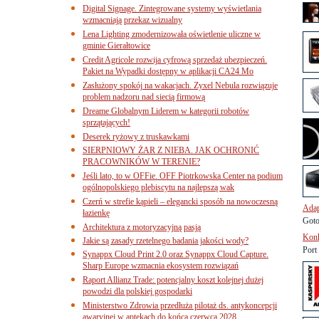
Digital Signage. Zintegrowane systemy wyświetlania
wzmacniają przekaz wizualny
Lena Lighting zmodernizowała oświetlenie uliczne w
gminie Gierałtowice
Credit Agricole rozwija cyfrową sprzedaż ubezpieczeń.
Pakiet na Wypadki dostępny w aplikacji CA24 Mo
Zasłużony spokój na wakacjach. Zyxel Nebula rozwiązuje
problem nadzoru nad siecią firmową
Dreame Globalnym Liderem w kategorii robotów
sprzątających!
Deserek ryżowy z truskawkami
SIERPNIOWY ŻAR Z NIEBA. JAK OCHRONIĆ
PRACOWNIKÓW W TERENIE?
Jeśli lato, to w OFFie. OFF Piotrkowska Center na podium
ogólnopolskiego plebiscytu na najlepszą wak
Czerń w strefie kąpieli – elegancki sposób na nowoczesną
Adap
łazienkę
Goto
Architektura z motoryzacyjną pasją
Konk
Jakie są zasady rzetelnego badania jakości wody?
Port
Synappx Cloud Print 2.0 oraz Synappx Cloud Capture.
Sharp Europe wzmacnia ekosystem rozwiązań
Raport Allianz Trade: potencjalny koszt kolejnej dużej
powodzi dla polskiej gospodarki
Ministerstwo Zdrowia przedłuża pilotaż ds. antykoncepcji
awaryjnej w aptekach do końca czerwca 2028