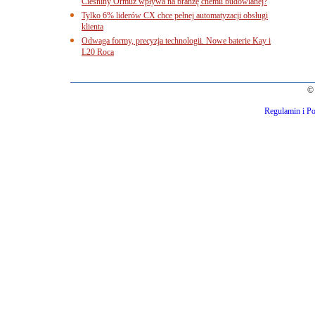
Cieśniny Ormuz wpływa na branżę chemii budowlanej?
Tylko 6% liderów CX chce pełnej automatyzacji obsługi
klienta
Odwaga formy, precyzja technologii. Nowe baterie Kay i
L20 Roca
© 
Regulamin i Po