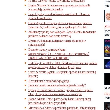
IT Hub Gliwice - biura, coworking, społeczność
Fir
Digital Signage. Zintegrowane systemy wyświetlania
lute
wzmacniają przekaz wizualny
Lena Lighting zmodernizowała oświetlenie uliczne w
gminie Gierałtowice
Credit Agricole rozwija cyfrową sprzedaż ubezpieczeń.
Mik
Pakiet na Wypadki dostępny w aplikacji CA24 Mo
Med
Zasłużony spokój na wakacjach. Zyxel Nebula rozwiązuje
klie
problem nadzoru nad siecią firmową
Dreame Globalnym Liderem w kategorii robotów
sprzątających!
Deserek ryżowy z truskawkami
SIERPNIOWY ŻAR Z NIEBA. JAK OCHRONIĆ
PRACOWNIKÓW W TERENIE?
Jeśli lato, to w OFFie. OFF Piotrkowska Center na podium
ogólnopolskiego plebiscytu na najlepszą wak
Czerń w strefie kąpieli – elegancki sposób na nowoczesną
łazienkę
Architektura z motoryzacyjną pasją
Jakie są zasady rzetelnego badania jakości wody?
gru
Synappx Cloud Print 2.0 oraz Synappx Cloud Capture.
Fir
Sharp Europe wzmacnia ekosystem rozwiązań
Jed
Raport Allianz Trade: potencjalny koszt kolejnej dużej
powodzi dla polskiej gospodarki
Ministerstwo Zdrowia przedłuża pilotaż ds. antykoncepcji