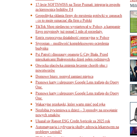
17-lecie SOFTSWISS na Torze Poznań: integracja zespołu
Mil
za kierownicą bolidów F4
Geopolityka skłania firmy do mrożenia gotówki w zapasach
- co to może oznaczać dla firm z Polski
TikTok Shop niedawno wystartował w Polsce, a kampanie
Enyo przyniosły już ponad 1 mln zł sprzedaży.
Entrix rozpoczyna działalność operacyjną w Polsce
Styropian – możliwość kompleksowego ocieplenia
budynku
Psi Patrol i dinozaury opanują G City Biała. Przed
mieszkańcami Białegostoku dzień pełen rodzinnych
Otwocka placówka zmienia leczenie chorób płuc i
nowotworów
Domowe biuro: pomysł zamiast miejsca
Pionowe karty i ulepszony Google Lens trafiają do Opery
One.
Pionowe karty i ulepszony Google Lens trafiają do Opery
One.
Wakacyjne przekąski, które warto mieć pod ręką
Neofobia żywieniowa u dzieci – 3 sposoby na oswajanie
nowych smaków
Ukazał się Raport ESG Credit Agricole za 2025 rok
Automatyzacja i cyfryzacja służby zdrowia lekarstwem na
problemy szpitali?