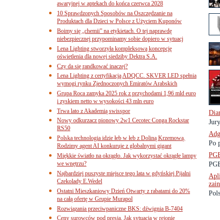
awaryjnej w aptekach do końca czerwca 2028
10 Sprawdzonych Sposobów na Oszczędzanie na
Produktach dla Dzieci w Polsce z Użyciem Kuponów
Boimy się „chemii” na etykietach. O tej naprawdę
niebezpiecznej przypominamy sobie dopiero w sytuacj
Lena Lighting stworzyła kompleksową koncepcję
oświetlenia dla nowej siedziby Dektra S.A.
Czy da się randkować inaczej?
Lena Lighting z certyfikacją ADQCC. SKVER LED spełnia
wymogi rynku Zjednoczonych Emiratów Arabskich
Grupa Roca zamyka 2025 rok z przychodami 1,96 mld euro
i zyskiem netto w wysokości 43 mln euro
Trwa lato z Akademią swisspor
Dia
Nowy odkurzacz pionowy 2w1 Cecotec Conga Rockstar
Jur
RS50
Adg
Polska technologia idzie łeb w łeb z Doliną Krzemową.
Po 
Rodzimy agent AI konkuruje z globalnymi gigant
PGE
Miękkie światło na okrągło. Jak wykorzystać okrągłe lampy
we wnętrzu?
PGE
Najbardziej puszyste miejsce tego lata w gdyńskiej Pijalni
Apl
Czekolady E.Wedel
zai
Ostatni Mieszkaniowy Dzień Otwarty z rabatami do 20%
Pols
na całą ofertę w Grupie Murapol
Rozwiązania przeciwpaniczne BKS: dźwignia B-7404
Ceny surowców pod presją. Jak sytuacja w rejonie