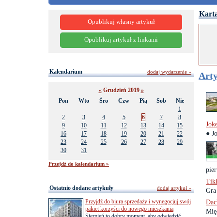
Karta
Opublikuj własny artykuł
Opublikuj artykuł z linkami
Kalendarium
dodaj wydarzenie »
Arty
«
Grudzień 2019
»
Pon
Wto
Śro
Czw
Pią
Sob
Nie
1
2
3
4
5
6
7
8
Jok
9
10
11
12
13
14
15
● J
16
17
18
19
20
21
22
23
24
25
26
27
28
29
30
31
Przejdź do kalendarium »
pier
Tik
Ostatnio dodane artykuły
dodaj artykuł »
Gra 
Przyjdź do biura sprzedaży i wynegocjuj swój
Dac
pakiet korzyści do nowego mieszkania
Mię
Sierpień to dobry moment, aby odwiedzić