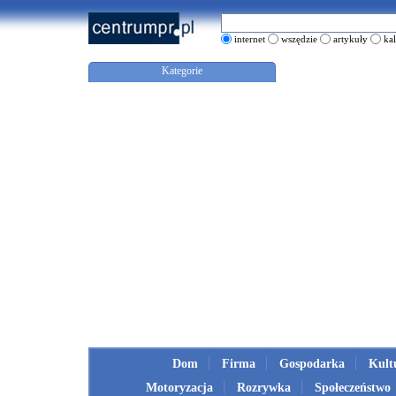
internet
wszędzie
artykuły
ka
Kategorie
Dom
Firma
Gospodarka
Kult
Motoryzacja
Rozrywka
Społeczeństwo