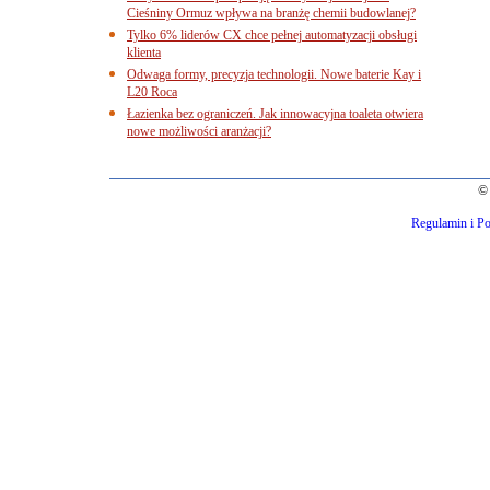
Cieśniny Ormuz wpływa na branżę chemii budowlanej?
Tylko 6% liderów CX chce pełnej automatyzacji obsługi
klienta
Odwaga formy, precyzja technologii. Nowe baterie Kay i
L20 Roca
Łazienka bez ograniczeń. Jak innowacyjna toaleta otwiera
nowe możliwości aranżacji?
© 
Regulamin i Po