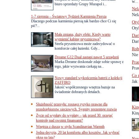
w...
biuro sprzedaży Grupy Murapol i...
Nel
Nel
1-7 sierpnia – Światowy Tydzień Karmienia Piersią
Dlaczego podczas karmienia piersią tak bardzo chce Ci się
Oty
pić?...
Otyl
Mała zmiana, duży efekt. Kiedy warto
Dar
wymienić kabinę prysznicową?
Dar
Strefa prysznicowa może zadecydować o
komforcie całej łazienki. Gdy...
Rob
Nie
Dreame G12 Dual zastąpi nawet 5 urządzeń
Marka Dreame doskonale zdaje sobie sprawę z
Pra
tego, jakie wyzwania czekają na...
Pra
Co 
Nowy standard wykończenia baterii z kolekcji
Jak
ZAFFIRO
Jakość współczesnego wnętrza bazuje na
świadomie dobranych detalach.
Służebność przesyłu: rosnące ryzyko prawne dla
Kin
przedsiębiorstw sieciowych. Sygnity prezentuje rozwią
Kin
Życie od wypłaty do wypłaty – jak przed 30. przejąć
kontrolę nad swoimi finansami?
Wnętrza z duszą w stylu Scandinavian Warmth
Jedna decyzja, 20 lat komfortu albo kosztów. Jak wybrać
okna na lata?
Now