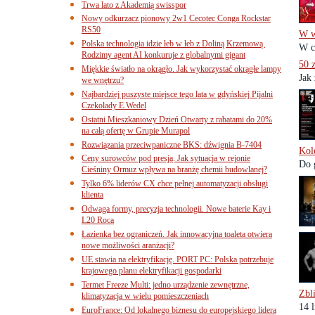
Trwa lato z Akademią swisspor
Nowy odkurzacz pionowy 2w1 Cecotec Conga Rockstar
RS50
W w
Polska technologia idzie łeb w łeb z Doliną Krzemową.
W c
Rodzimy agent AI konkuruje z globalnymi gigant
50 z
Miękkie światło na okrągło. Jak wykorzystać okrągłe lampy
Jak
we wnętrzu?
Najbardziej puszyste miejsce tego lata w gdyńskiej Pijalni
Czekolady E.Wedel
Ostatni Mieszkaniowy Dzień Otwarty z rabatami do 20%
na całą ofertę w Grupie Murapol
Rozwiązania przeciwpaniczne BKS: dźwignia B-7404
Kol
Ceny surowców pod presją. Jak sytuacja w rejonie
Do 
Cieśniny Ormuz wpływa na branżę chemii budowlanej?
Tylko 6% liderów CX chce pełnej automatyzacji obsługi
klienta
Odwaga formy, precyzja technologii. Nowe baterie Kay i
L20 Roca
Łazienka bez ograniczeń. Jak innowacyjna toaleta otwiera
nowe możliwości aranżacji?
UE stawia na elektryfikację. PORT PC: Polska potrzebuje
krajowego planu elektryfikacji gospodarki
Termet Freeze Multi: jedno urządzenie zewnętrzne,
Zbl
klimatyzacja w wielu pomieszczeniach
14 
EuroFrance: Od lokalnego biznesu do europejskiego lidera