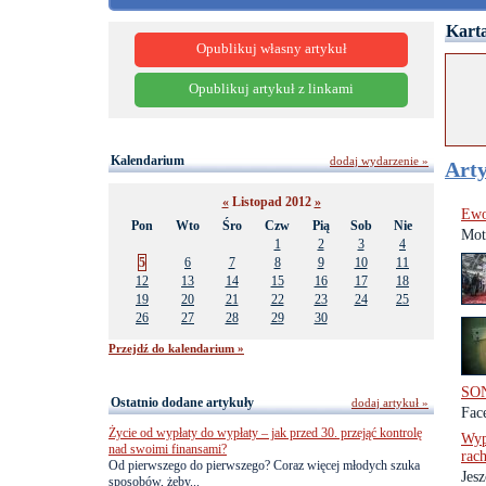
Karta
Opublikuj własny artykuł
Opublikuj artykuł z linkami
Kalendarium
dodaj wydarzenie »
Arty
«
Listopad 2012
»
Ewo
Pon
Wto
Śro
Czw
Pią
Sob
Nie
Mot
1
2
3
4
5
6
7
8
9
10
11
12
13
14
15
16
17
18
19
20
21
22
23
24
25
26
27
28
29
30
Przejdź do kalendarium »
SON
Ostatnio dodane artykuły
dodaj artykuł »
Fac
Życie od wypłaty do wypłaty – jak przed 30. przejąć kontrolę
Wyp
nad swoimi finansami?
rac
Od pierwszego do pierwszego? Coraz więcej młodych szuka
Jes
sposobów, żeby...