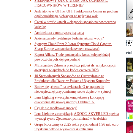
SIERPNIOWY ŻAR Z NIEBA. JAK OCHRONIĆ
PRACOWNIKÓW W TERENIE?
Jeśli lato, to w OFFie. OFF Piotrkowska Center na podium
ogólnopolskiego plebiscytu na najlepszą wak
Czerń w strefie kąpieli – elegancki sposób na nowoczesną
łazienkę
Architektura z motoryzacyjną pasją
Jakie są zasady rzetelnego badania jakości wody?
Synappx Cloud Print 2.0 oraz Synappx Cloud Capture.
Sharp Europe wzmacnia ekosystem rozwiązań
etui
Raport Allianz Trade: potencjalny koszt kolejnej dużej
powodzi dla polskiej gospodarki
Ministerstwo Zdrowia przedłuża pilotaż ds. antykoncepcji
awaryjnej w aptekach do końca czerwca 2028
10 Sprawdzonych Sposobów na Oszczędzanie na
Produktach dla Dzieci w Polsce z Użyciem Kuponów
Boimy się „chemii” na etykietach. O tej naprawdę
niebezpiecznej przypominamy sobie dopiero w sytuacj
Lena Lighting stworzyła kompleksową koncepcję
oświetlenia dla nowej siedziby Dektra S.A.
Czy da się randkować inaczej?
Lena Lighting z certyfikacją ADQCC. SKVER LED spełnia
wymogi rynku Zjednoczonych Emiratów Arabskich
Grupa Roca zamyka 2025 rok z przychodami 1,96 mld euro
i zyskiem netto w wysokości 43 mln euro