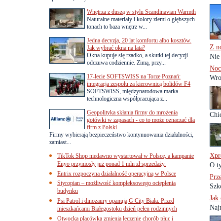
Wnętrza z duszą w stylu Scandinavian Warmth
Naturalne materiały i kolory ziemi o głębszych
tonach to baza wnętrz w...
Jedna decyzja, 20 lat komfortu albo kosztów.
Z n
Jak wybrać okna na lata?
Okna kupuje się rzadko, a skutki tej decyzji
Nie
odczuwa codziennie. Zimą, przy...
Noc
17-lecie SOFTSWISS na Torze Poznań:
Wro
integracja zespołu za kierownicą bolidów F4
SOFTSWISS, międzynarodowa marka
technologiczna współpracująca z...
Geopolityka skłania firmy do mrożenia
Chic
gotówki w zapasach - co to może oznaczać dla
firm z Polski
Firmy wybierają bezpieczeństwo kontynuowania działalności,
zamiast...
Xpr
TikTok Shop niedawno wystartował w Polsce, a kampanie
Enyo przyniosły już ponad 1 mln zł sprzedaży.
O t
Entrix rozpoczyna działalność operacyjną w Polsce
Prz
Styropian – możliwość kompleksowego ocieplenia
Szk
budynku
Jak
Psi Patrol i dinozaury opanują G City Biała. Przed
Naj
mieszkańcami Białegostoku dzień pełen rodzinnych
Otwocka placówka zmienia leczenie chorób płuc i