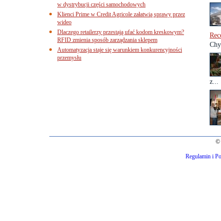
w dystrybucji części samochodowych
Klienci Prime w Credit Agricole załatwią sprawy przez
wideo
Dlaczego retailerzy przestają ufać kodom kreskowym?
Rec
RFID zmienia sposób zarządzania sklepem
Chyb
Automatyzacja staje się warunkiem konkurencyjności
przemysłu
z...
© 
Regulamin i Po