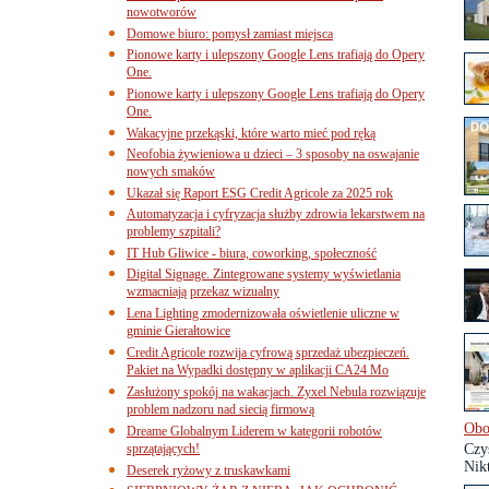
nowotworów
Domowe biuro: pomysł zamiast miejsca
Pionowe karty i ulepszony Google Lens trafiają do Opery
One.
Pionowe karty i ulepszony Google Lens trafiają do Opery
One.
Wakacyjne przekąski, które warto mieć pod ręką
Neofobia żywieniowa u dzieci – 3 sposoby na oswajanie
nowych smaków
Ukazał się Raport ESG Credit Agricole za 2025 rok
Automatyzacja i cyfryzacja służby zdrowia lekarstwem na
problemy szpitali?
IT Hub Gliwice - biura, coworking, społeczność
Digital Signage. Zintegrowane systemy wyświetlania
wzmacniają przekaz wizualny
Lena Lighting zmodernizowała oświetlenie uliczne w
gminie Gierałtowice
Credit Agricole rozwija cyfrową sprzedaż ubezpieczeń.
Pakiet na Wypadki dostępny w aplikacji CA24 Mo
Zasłużony spokój na wakacjach. Zyxel Nebula rozwiązuje
problem nadzoru nad siecią firmową
Obo
Dreame Globalnym Liderem w kategorii robotów
sprzątających!
Czy
Nikt
Deserek ryżowy z truskawkami