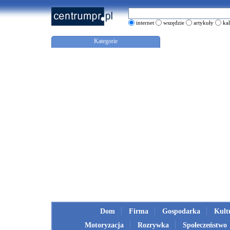
internet
wszędzie
artykuły
ka
Kategorie
Dom
Firma
Gospodarka
Kult
Motoryzacja
Rozrywka
Społeczeństwo