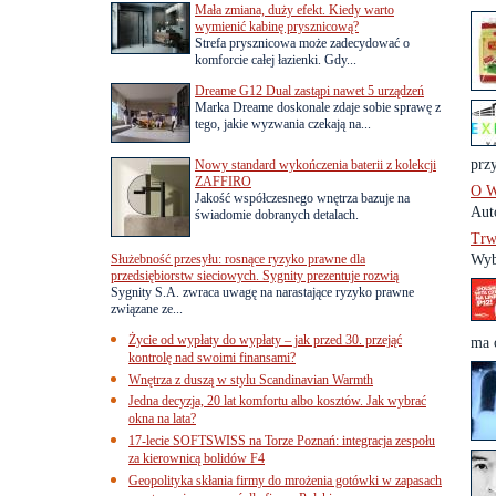
Mała zmiana, duży efekt. Kiedy warto
wymienić kabinę prysznicową?
Strefa prysznicowa może zadecydować o
komforcie całej łazienki. Gdy...
Dreame G12 Dual zastąpi nawet 5 urządzeń
Marka Dreame doskonale zdaje sobie sprawę z
tego, jakie wyzwania czekają na...
prz
Nowy standard wykończenia baterii z kolekcji
ZAFFIRO
O W
Jakość współczesnego wnętrza bazuje na
Aut
świadomie dobranych detalach.
Trw
Służebność przesyłu: rosnące ryzyko prawne dla
Wyb
przedsiębiorstw sieciowych. Sygnity prezentuje rozwią
Sygnity S.A. zwraca uwagę na narastające ryzyko prawne
związane ze...
Życie od wypłaty do wypłaty – jak przed 30. przejąć
ma 
kontrolę nad swoimi finansami?
Wnętrza z duszą w stylu Scandinavian Warmth
Jedna decyzja, 20 lat komfortu albo kosztów. Jak wybrać
okna na lata?
17-lecie SOFTSWISS na Torze Poznań: integracja zespołu
za kierownicą bolidów F4
Geopolityka skłania firmy do mrożenia gotówki w zapasach