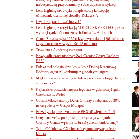
niebezpiecznej przypominamy sobie dopiero w sytuacj
Lena Lighting stworzyła kompleksową koncepcję
oświetlenia dla nowej siedziby Dektra S.A.
Czy da się randkować inaczej?
Lena Lighting z certyfikacją ADQCC. SKVER LED spełnia
wymogi rynku Zjednoczonych Emiratów Arabskich
Grupa Roca zamyka 2025 rok z przychodami 1,96 mld euro
i zyskiem netto w wysokości 43 mln euro
Trwa lato z Akademią swisspor
Nowy odkurzacz pionowy 2w1 Cecotec Conga Rockstar
RS50
Polska technologia idzie łeb w łeb z Doliną Krzemową.
Rodzimy agent AI konkuruje z globalnymi gigant
Miękkie światło na okrągło. Jak wykorzystać okrągłe lampy
we wnętrzu?
Najbardziej puszyste miejsce tego lata w gdyńskiej Pijalni
Czekolady E.Wedel
Ostatni Mieszkaniowy Dzień Otwarty z rabatami do 20%
na całą ofertę w Grupie Murapol
Rozwiązania przeciwpaniczne BKS: dźwignia B-7404
Ceny surowców pod presją. Jak sytuacja w rejonie
Cieśniny Ormuz wpływa na branżę chemii budowlanej?
Tylko 6% liderów CX chce pełnej automatyzacji obsługi
klienta