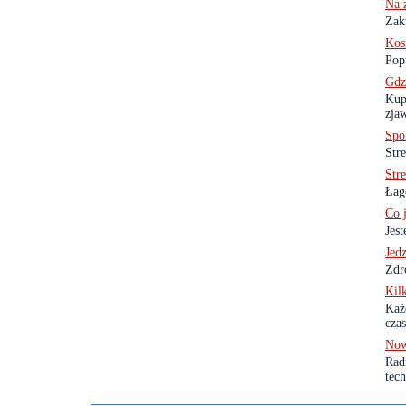
Na 
Zak
Kos
Pop
Gdz
Kup
zjaw
Spok
Stre
Stre
Łag
Co j
Jest
Jedz
Zdr
Kil
Każ
cza
Now
Rad
tech