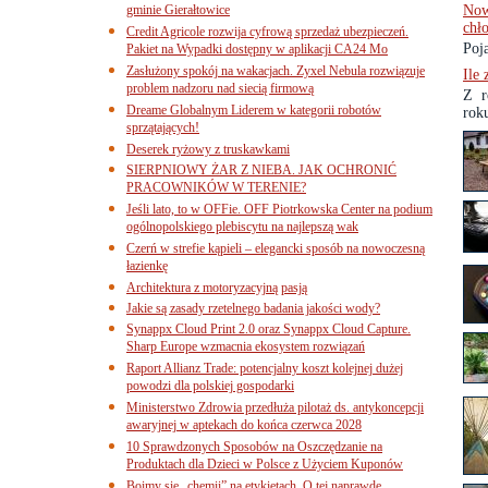
gminie Gierałtowice
Now
chł
Credit Agricole rozwija cyfrową sprzedaż ubezpieczeń.
Poja
Pakiet na Wypadki dostępny w aplikacji CA24 Mo
Zasłużony spokój na wakacjach. Zyxel Nebula rozwiązuje
Ile
problem nadzoru nad siecią firmową
Z r
Dreame Globalnym Liderem w kategorii robotów
roku
sprzątających!
Deserek ryżowy z truskawkami
SIERPNIOWY ŻAR Z NIEBA. JAK OCHRONIĆ
PRACOWNIKÓW W TERENIE?
Jeśli lato, to w OFFie. OFF Piotrkowska Center na podium
ogólnopolskiego plebiscytu na najlepszą wak
Czerń w strefie kąpieli – elegancki sposób na nowoczesną
łazienkę
Architektura z motoryzacyjną pasją
Jakie są zasady rzetelnego badania jakości wody?
Synappx Cloud Print 2.0 oraz Synappx Cloud Capture.
Sharp Europe wzmacnia ekosystem rozwiązań
Raport Allianz Trade: potencjalny koszt kolejnej dużej
powodzi dla polskiej gospodarki
Ministerstwo Zdrowia przedłuża pilotaż ds. antykoncepcji
awaryjnej w aptekach do końca czerwca 2028
10 Sprawdzonych Sposobów na Oszczędzanie na
Produktach dla Dzieci w Polsce z Użyciem Kuponów
Boimy się „chemii” na etykietach. O tej naprawdę