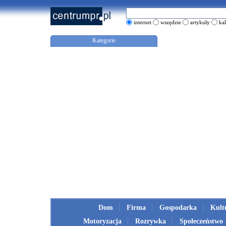
internet
wszędzie
artykuły
ka
Kategorie
Dom
Firma
Gospodarka
Kult
Motoryzacja
Rozrywka
Społeczeństwo