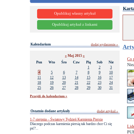
Karta
Opublikuj własny artykuł
Opublikuj artykuł z linkami
Kalendarium
dodaj wydarzenie »
Arty
«
Maj 2015
»
Co 
Pon
Wto
Śro
Czw
Pią
Sob
Nie
Niez
1
2
3
4
5
6
7
8
9
10
11
12
13
14
15
16
17
18
19
20
21
22
23
24
25
26
27
28
29
30
31
Przejdź do kalendarium »
Ostatnio dodane artykuły
dodaj artykuł »
1-7 sierpnia – Światowy Tydzień Karmienia Piersią
Dlaczego podczas karmienia piersią tak bardzo chce Ci się
Lid
pić?...
PUH