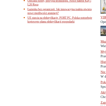
Odwaga formy, precyzja technologii. Nowe baterie Kay i
L20 Roca
Łazienka bez ograniczeń. Jak innowacyjna toaleta otwiera
nowe możliwości aranżacji?
VI
UE stawia na elektryfikację. PORT PC: Polska potrzebuje
krajowego planu elektryfikacji gospodarki
Ope
Muz
Wie
Myj
Pra
Hig
Praw
Nie 
W d
Pok
Sprz
Akt
Chc
Zap