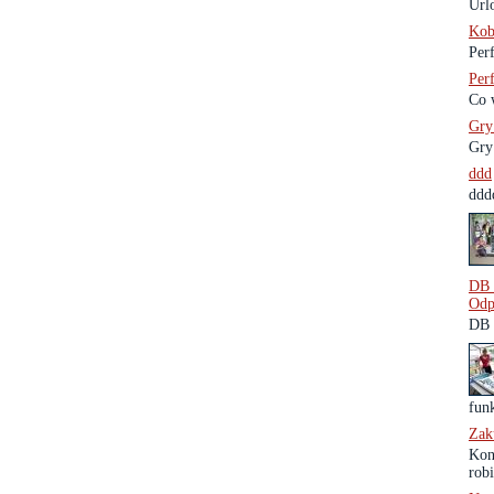
Url
Kob
Perf
Per
Co 
Gry
Gry
ddd
ddd
DB 
Odp
DB 
funk
Zak
Kon
robi