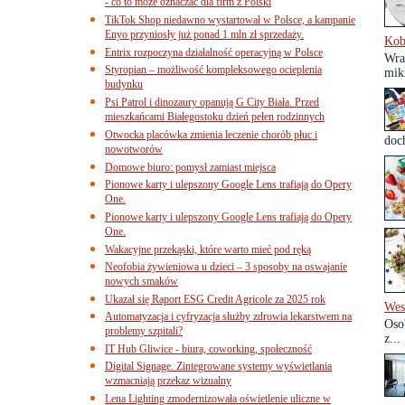
- co to może oznaczać dla firm z Polski
TikTok Shop niedawno wystartował w Polsce, a kampanie
Enyo przyniosły już ponad 1 mln zł sprzedaży.
Kob
Entrix rozpoczyna działalność operacyjną w Polsce
Wra
Styropian – możliwość kompleksowego ocieplenia
mik
budynku
Psi Patrol i dinozaury opanują G City Biała. Przed
mieszkańcami Białegostoku dzień pełen rodzinnych
Otwocka placówka zmienia leczenie chorób płuc i
doc
nowotworów
Domowe biuro: pomysł zamiast miejsca
Pionowe karty i ulepszony Google Lens trafiają do Opery
One.
Pionowe karty i ulepszony Google Lens trafiają do Opery
One.
Wakacyjne przekąski, które warto mieć pod ręką
Neofobia żywieniowa u dzieci – 3 sposoby na oswajanie
nowych smaków
Ukazał się Raport ESG Credit Agricole za 2025 rok
Wes
Automatyzacja i cyfryzacja służby zdrowia lekarstwem na
Oso
problemy szpitali?
z...
IT Hub Gliwice - biura, coworking, społeczność
Digital Signage. Zintegrowane systemy wyświetlania
wzmacniają przekaz wizualny
Lena Lighting zmodernizowała oświetlenie uliczne w