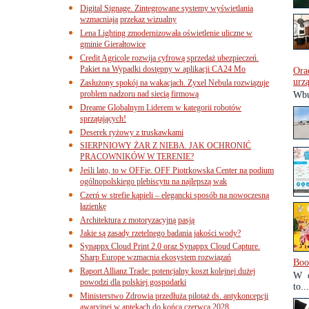
Digital Signage. Zintegrowane systemy wyświetlania
wzmacniają przekaz wizualny
Lena Lighting zmodernizowała oświetlenie uliczne w
gminie Gierałtowice
Credit Agricole rozwija cyfrową sprzedaż ubezpieczeń.
Pakiet na Wypadki dostępny w aplikacji CA24 Mo
Ora
urz
Zasłużony spokój na wakacjach. Zyxel Nebula rozwiązuje
problem nadzoru nad siecią firmową
Wbu
Dreame Globalnym Liderem w kategorii robotów
sprzątających!
Deserek ryżowy z truskawkami
SIERPNIOWY ŻAR Z NIEBA. JAK OCHRONIĆ
PRACOWNIKÓW W TERENIE?
Jeśli lato, to w OFFie. OFF Piotrkowska Center na podium
ogólnopolskiego plebiscytu na najlepszą wak
Czerń w strefie kąpieli – elegancki sposób na nowoczesną
łazienkę
Architektura z motoryzacyjną pasją
Jakie są zasady rzetelnego badania jakości wody?
Synappx Cloud Print 2.0 oraz Synappx Cloud Capture.
Sharp Europe wzmacnia ekosystem rozwiązań
Boo
Raport Allianz Trade: potencjalny koszt kolejnej dużej
W c
powodzi dla polskiej gospodarki
to...
Ministerstwo Zdrowia przedłuża pilotaż ds. antykoncepcji
awaryjnej w aptekach do końca czerwca 2028