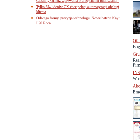
Cieśniny Ormuz wpływa na branżę chemii budowlanej?
Tylko 6% liderów CX chce pełnej automatyzacji obsługi
klienta
Odwaga formy, precyzja technologii. Nowe baterie Kay i
L20 Roca
Ofe
Bog
Gru
Rze
Firm
IN
W m
Akc
Emoc