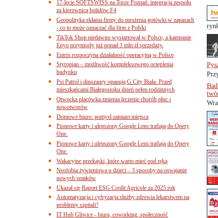
17-lecie SOFTSWISS na Torze Poznań: integracja zespołu
za kierownicą bolidów F4
Geopolityka skłania firmy do mrożenia gotówki w zapasach
rynk
- co to może oznaczać dla firm z Polski
TikTok Shop niedawno wystartował w Polsce, a kampanie
Enyo przyniosły już ponad 1 mln zł sprzedaży.
Entrix rozpoczyna działalność operacyjną w Polsce
Styropian – możliwość kompleksowego ocieplenia
Pys
budynku
Prz
Psi Patrol i dinozaury opanują G City Biała. Przed
Bad
mieszkańcami Białegostoku dzień pełen rodzinnych
twó
Otwocka placówka zmienia leczenie chorób płuc i
Wra
nowotworów
Domowe biuro: pomysł zamiast miejsca
Pionowe karty i ulepszony Google Lens trafiają do Opery
One.
Pionowe karty i ulepszony Google Lens trafiają do Opery
One.
Wakacyjne przekąski, które warto mieć pod ręką
Neofobia żywieniowa u dzieci – 3 sposoby na oswajanie
nowych smaków
Ukazał się Raport ESG Credit Agricole za 2025 rok
Automatyzacja i cyfryzacja służby zdrowia lekarstwem na
problemy szpitali?
IT Hub Gliwice - biura, coworking, społeczność