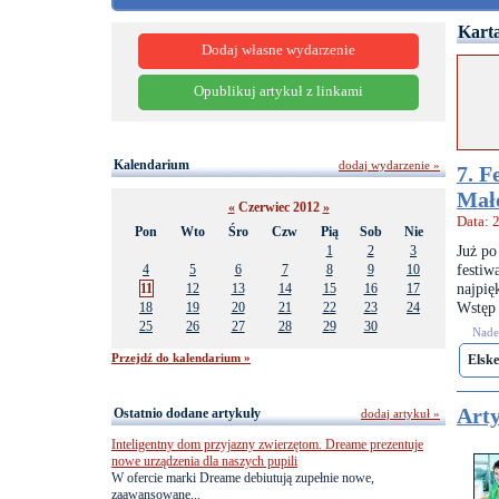
Karta
Dodaj własne wydarzenie
Opublikuj artykuł z linkami
Kalendarium
dodaj wydarzenie »
7. F
Mał
«
Czerwiec 2012
»
Data: 
Pon
Wto
Śro
Czw
Pią
Sob
Nie
Już po
1
2
3
festi
4
5
6
7
8
9
10
najpi
11
12
13
14
15
16
17
Wstęp 
18
19
20
21
22
23
24
25
26
27
28
29
30
Nades
Przejdź do kalendarium »
Elsk
Arty
Ostatnio dodane artykuły
dodaj artykuł »
Inteligentny dom przyjazny zwierzętom. Dreame prezentuje
nowe urządzenia dla naszych pupili
W ofercie marki Dreame debiutują zupełnie nowe,
zaawansowane...