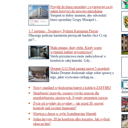
Przyjdź do biura sprzedaży i wynegocjuj swój
pakiet korzyści do nowego mieszkania
Sierpień to dobry moment, aby odwiedzić
biuro sprzedaży Grupy Murapol i...
1-7 sierpnia – Światowy Tydzień Karmienia Piersią
Dlaczego podczas karmienia piersią tak bardzo chce Ci się
pić?...
Mała zmiana, duży efekt. Kiedy warto
wymienić kabinę prysznicową?
Strefa prysznicowa może zadecydować o
komforcie całej łazienki. Gdy...
Dreame G12 Dual zastąpi nawet 5 urządzeń
Marka Dreame doskonale zdaje sobie sprawę z
tego, jakie wyzwania czekają na...
Nowy standard wykończenia baterii z kolekcji ZAFFIRO
dzie
Służebność przesyłu: rosnące ryzyko prawne dla
przedsiębiorstw sieciowych. Sygnity prezentuje rozwią
Życie od wypłaty do wypłaty – jak przed 30. przejąć
kontrolę nad swoimi finansami?
Wnętrza z duszą w stylu Scandinavian Warmth
Jedna decyzja, 20 lat komfortu albo kosztów. Jak wybrać
okna na lata?