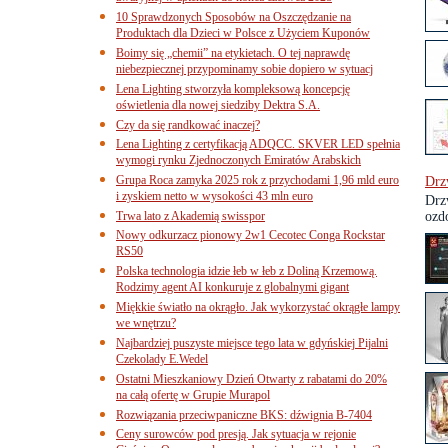
10 Sprawdzonych Sposobów na Oszczędzanie na
Produktach dla Dzieci w Polsce z Użyciem Kuponów
Boimy się „chemii” na etykietach. O tej naprawdę
niebezpiecznej przypominamy sobie dopiero w sytuacj
Lena Lighting stworzyła kompleksową koncepcję
oświetlenia dla nowej siedziby Dektra S.A.
Czy da się randkować inaczej?
Lena Lighting z certyfikacją ADQCC. SKVER LED spełnia
wymogi rynku Zjednoczonych Emiratów Arabskich
Grupa Roca zamyka 2025 rok z przychodami 1,96 mld euro
Drz
i zyskiem netto w wysokości 43 mln euro
Drz
Trwa lato z Akademią swisspor
ozdo
Nowy odkurzacz pionowy 2w1 Cecotec Conga Rockstar
RS50
Polska technologia idzie łeb w łeb z Doliną Krzemową.
Rodzimy agent AI konkuruje z globalnymi gigant
Miękkie światło na okrągło. Jak wykorzystać okrągłe lampy
we wnętrzu?
Najbardziej puszyste miejsce tego lata w gdyńskiej Pijalni
Czekolady E.Wedel
Ostatni Mieszkaniowy Dzień Otwarty z rabatami do 20%
na całą ofertę w Grupie Murapol
Rozwiązania przeciwpaniczne BKS: dźwignia B-7404
Ceny surowców pod presją. Jak sytuacja w rejonie