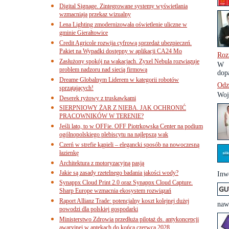
Digital Signage. Zintegrowane systemy wyświetlania
wzmacniają przekaz wizualny
Lena Lighting zmodernizowała oświetlenie uliczne w
gminie Gierałtowice
Credit Agricole rozwija cyfrową sprzedaż ubezpieczeń.
Pakiet na Wypadki dostępny w aplikacji CA24 Mo
Roz
Zasłużony spokój na wakacjach. Zyxel Nebula rozwiązuje
W d
problem nadzoru nad siecią firmową
dop
Dreame Globalnym Liderem w kategorii robotów
Odz
sprzątających!
Woj
Deserek ryżowy z truskawkami
SIERPNIOWY ŻAR Z NIEBA. JAK OCHRONIĆ
PRACOWNIKÓW W TERENIE?
Jeśli lato, to w OFFie. OFF Piotrkowska Center na podium
ogólnopolskiego plebiscytu na najlepszą wak
Czerń w strefie kąpieli – elegancki sposób na nowoczesną
łazienkę
Architektura z motoryzacyjną pasją
Jakie są zasady rzetelnego badania jakości wody?
Inwe
Synappx Cloud Print 2.0 oraz Synappx Cloud Capture.
Sharp Europe wzmacnia ekosystem rozwiązań
Raport Allianz Trade: potencjalny koszt kolejnej dużej
nawi
powodzi dla polskiej gospodarki
Ministerstwo Zdrowia przedłuża pilotaż ds. antykoncepcji
awaryjnej w aptekach do końca czerwca 2028