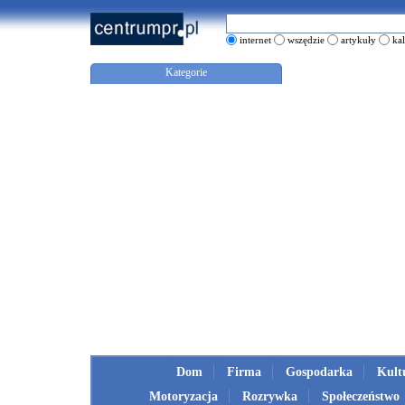
internet
wszędzie
artykuły
ka
Kategorie
Dom
Firma
Gospodarka
Kult
Motoryzacja
Rozrywka
Społeczeństwo