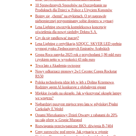
10 Sprawdzonych Sposobów na Oszczędzanie na
Produktach dla Dzieci w Polsce z Użyciem Kuponów
Boimy się „chemii” na etykietach. O tej naprawdę
niebezpiecznej przypominamy sobie dopiero w sytuacj
Lena Lighting stworzyła kompleksową koncepcję
oświetlenia dla nowej siedziby Dektra S.A.
Czy da się randkować inaczej?
Lena Lighting z certyfikacją ADQCC. SKVER LED spełnia
wymogi rynku Zjednoczonych Emiratów Arabskich
Grupa Roca zamyka 2025 rok z przychodami 1,96 mld euro
i zyskiem netto w wysokości 43 mln euro
Trwa lato z Akademią swisspor
Nowy odkurzacz pionowy 2w1 Cecotec Conga Rockstar
RS50
Polska technologia idzie łeb w łeb z Doliną Krzemową.
Rodzimy agent AI konkuruje z globalnymi gigant
Miękkie światło na okrągło. Jak wykorzystać okrągłe lampy
we wnętrzu?
Najbardziej puszyste miejsce tego lata w gdyńskiej Pijalni
Czekolady E.Wedel
Ostatni Mieszkaniowy Dzień Otwarty z rabatami do 20%
na całą ofertę w Grupie Murapol
Rozwiązania przeciwpaniczne BKS: dźwignia B-7404
Ceny surowców pod presją. Jak sytuacja w rejonie