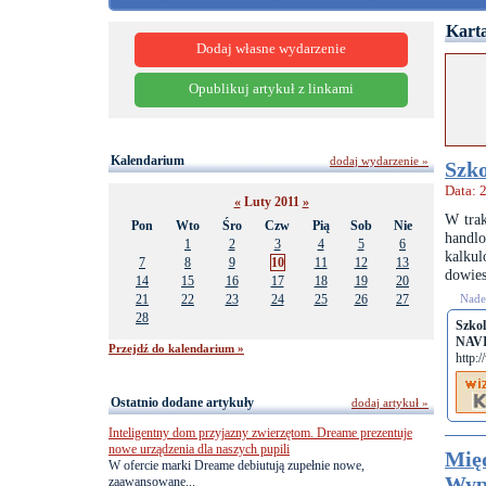
Karta
Dodaj własne wydarzenie
Opublikuj artykuł z linkami
Kalendarium
dodaj wydarzenie »
Szko
Data: 
«
Luty 2011
»
W trak
Pon
Wto
Śro
Czw
Pią
Sob
Nie
handlo
1
2
3
4
5
6
kalkul
7
8
9
10
11
12
13
dowies
14
15
16
17
18
19
20
21
22
23
24
25
26
27
Nades
28
Szko
NAVI
Przejdź do kalendarium »
http:
Ostatnio dodane artykuły
dodaj artykuł »
Inteligentny dom przyjazny zwierzętom. Dreame prezentuje
nowe urządzenia dla naszych pupili
Międ
W ofercie marki Dreame debiutują zupełnie nowe,
Wyp
zaawansowane...