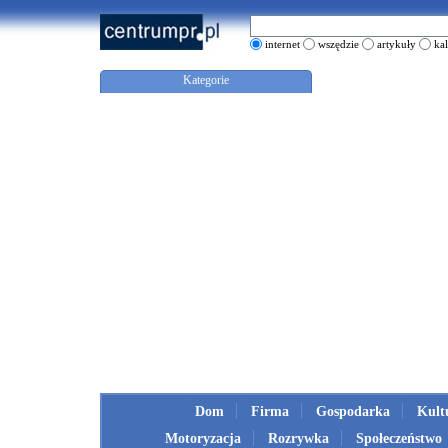
internet
wszędzie
artykuły
ka
Kategorie
Dom
Firma
Gospodarka
Kult
Motoryzacja
Rozrywka
Społeczeństwo