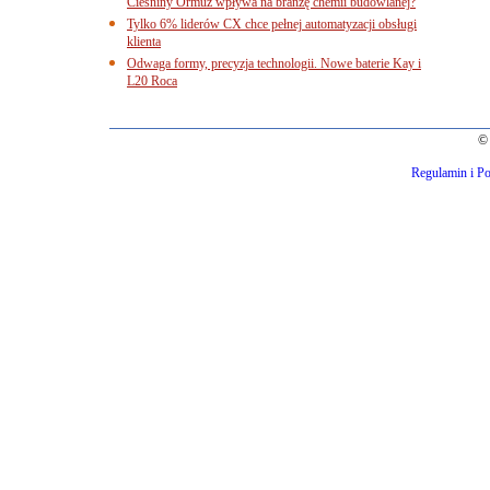
Cieśniny Ormuz wpływa na branżę chemii budowlanej?
Tylko 6% liderów CX chce pełnej automatyzacji obsługi
klienta
Odwaga formy, precyzja technologii. Nowe baterie Kay i
L20 Roca
© 
Regulamin i Po