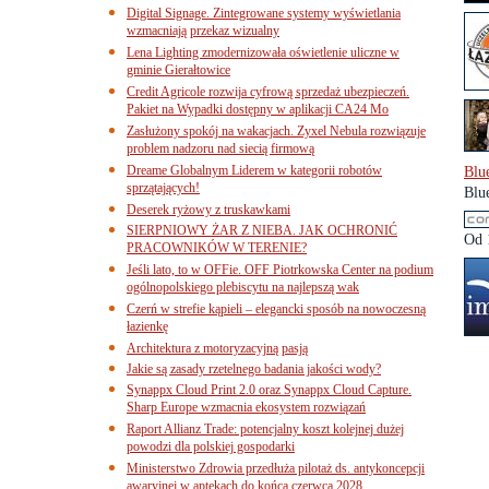
Digital Signage. Zintegrowane systemy wyświetlania
wzmacniają przekaz wizualny
Lena Lighting zmodernizowała oświetlenie uliczne w
gminie Gierałtowice
Credit Agricole rozwija cyfrową sprzedaż ubezpieczeń.
Pakiet na Wypadki dostępny w aplikacji CA24 Mo
Zasłużony spokój na wakacjach. Zyxel Nebula rozwiązuje
problem nadzoru nad siecią firmową
Dreame Globalnym Liderem w kategorii robotów
Blu
sprzątających!
Blu
Deserek ryżowy z truskawkami
SIERPNIOWY ŻAR Z NIEBA. JAK OCHRONIĆ
Od 
PRACOWNIKÓW W TERENIE?
Jeśli lato, to w OFFie. OFF Piotrkowska Center na podium
ogólnopolskiego plebiscytu na najlepszą wak
Czerń w strefie kąpieli – elegancki sposób na nowoczesną
łazienkę
Architektura z motoryzacyjną pasją
Jakie są zasady rzetelnego badania jakości wody?
Synappx Cloud Print 2.0 oraz Synappx Cloud Capture.
Sharp Europe wzmacnia ekosystem rozwiązań
Raport Allianz Trade: potencjalny koszt kolejnej dużej
powodzi dla polskiej gospodarki
Ministerstwo Zdrowia przedłuża pilotaż ds. antykoncepcji
awaryjnej w aptekach do końca czerwca 2028