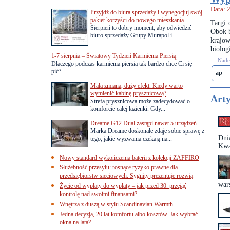
Data: 
Przyjdź do biura sprzedaży i wynegocjuj swój
pakiet korzyści do nowego mieszkania
Targi 
Sierpień to dobry moment, aby odwiedzić
Obok b
biuro sprzedaży Grupy Murapol i...
krajow
biolog
1-7 sierpnia – Światowy Tydzień Karmienia Piersią
Nades
Dlaczego podczas karmienia piersią tak bardzo chce Ci się
pić?...
ap
Mała zmiana, duży efekt. Kiedy warto
wymienić kabinę prysznicową?
Arty
Strefa prysznicowa może zadecydować o
komforcie całej łazienki. Gdy...
Dreame G12 Dual zastąpi nawet 5 urządzeń
Marka Dreame doskonale zdaje sobie sprawę z
Dni
tego, jakie wyzwania czekają na...
Kwa
Nowy standard wykończenia baterii z kolekcji ZAFFIRO
Służebność przesyłu: rosnące ryzyko prawne dla
przedsiębiorstw sieciowych. Sygnity prezentuje rozwią
wars
Życie od wypłaty do wypłaty – jak przed 30. przejąć
kontrolę nad swoimi finansami?
Wnętrza z duszą w stylu Scandinavian Warmth
Jedna decyzja, 20 lat komfortu albo kosztów. Jak wybrać
okna na lata?