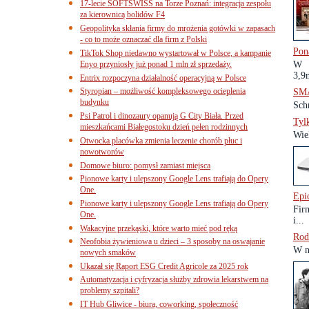
17-lecie SOFTSWISS na Torze Poznań: integracja zespołu
za kierownicą bolidów F4
Geopolityka skłania firmy do mrożenia gotówki w zapasach
- co to może oznaczać dla firm z Polski
Pon
TikTok Shop niedawno wystartował w Polsce, a kampanie
Enyo przyniosły już ponad 1 mln zł sprzedaży.
W r
3,9
Entrix rozpoczyna działalność operacyjną w Polsce
Styropian – możliwość kompleksowego ocieplenia
SMA
budynku
Schn
Psi Patrol i dinozaury opanują G City Biała. Przed
Tyl
mieszkańcami Białegostoku dzień pełen rodzinnych
Wie
Otwocka placówka zmienia leczenie chorób płuc i
nowotworów
Domowe biuro: pomysł zamiast miejsca
Pionowe karty i ulepszony Google Lens trafiają do Opery
One.
Epi
Pionowe karty i ulepszony Google Lens trafiają do Opery
Fir
One.
i...
Wakacyjne przekąski, które warto mieć pod ręką
Rod
Neofobia żywieniowa u dzieci – 3 sposoby na oswajanie
W n
nowych smaków
Ukazał się Raport ESG Credit Agricole za 2025 rok
Automatyzacja i cyfryzacja służby zdrowia lekarstwem na
problemy szpitali?
IT Hub Gliwice - biura, coworking, społeczność