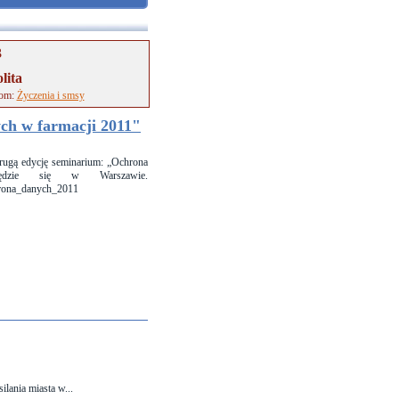
3
lita
tom:
Życzenia i smsy
h w farmacji 2011"
rugą edycję seminarium: „Ochrona
ędzie się w Warszawie.
hrona_danych_2011
ilania miasta w...