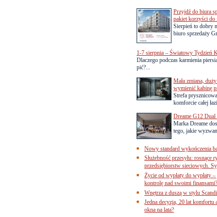
Przyjdź do biura s
pakiet korzyści d
Sierpień to dobry
biuro sprzedaży Gr
1-7 sierpnia – Światowy Tydzień K
Dlaczego podczas karmienia piersią
pić?...
Mała zmiana, duży 
wymienić kabinę p
Strefa prysznicow
komforcie całej łaz
Dreame G12 Dual z
Marka Dreame dosk
tego, jakie wyzwani
Nowy standard wykończenia ba
Służebność przesyłu: rosnące r
przedsiębiorstw sieciowych. Sy
Życie od wypłaty do wypłaty – 
kontrolę nad swoimi finansami
Wnętrza z duszą w stylu Scand
Jedna decyzja, 20 lat komfortu
okna na lata?