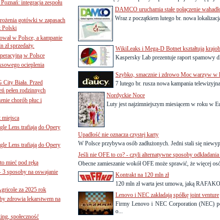
oznań: integracja zespołu
DAMCO uruchamia stałe połączenie wahadł
Wraz z początkiem lutego br. nowa lokalizac
mrożenia gotówki w zapasach
z Polski
ował w Polsce, a kampanie
n zł sprzedaży.
WikiLeaks i Mega-D Botnet kształtują kraj
operacyjną w Polsce
Kaspersky Lab prezentuje raport spamowy dl
ksowego ocieplenia
Szybko, smacznie i zdrowo Moc warzyw w ka
G City Biała. Przed
7 lutego br. rusza nowa kampania telewizyjn
eń pełen rodzinnych
Nordyckie Noce
nie chorób płuc i
Luty jest najzimniejszym miesiącem w roku w E
 miejsca
le Lens trafiają do Opery
Upadłość nie oznacza czystej karty
W Polsce przybywa osób zadłużonych. Jedni stali się niewypł
le Lens trafiają do Opery
Jeśli nie OFE to co? - czyli alternatywne sposoby odkładania
to mieć pod ręką
Obecne zamieszanie wokół OFE może sprawić, że więcej osó
– 3 sposoby na oswajanie
Kontrakt na 120 mln zł
120 mln zł warta jest umowa, jaką RAFAKO 
gricole za 2025 rok
Lenovo i NEC zakładają spółkę joint venture
żby zdrowia lekarstwem na
Firmy Lenovo i NEC Corporation (NEC) po
o...
ing, społeczność