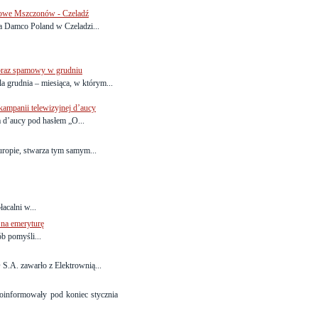
owe Mszczonów - Czeladź
ja Damco Poland w Czeladzi...
obraz spamowy w grudniu
a grudnia – miesiąca, w którym...
mpanii telewizyjnej d’aucy
a d’aucy pod hasłem „O...
uropie, stwarza tym samym...
acalni w...
 na emeryturę
b pomyśli...
S.A. zawarło z Elektrownią...
informowały pod koniec stycznia