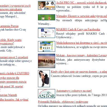
AxTel PRO NC – nowość wśród słuchawek na
przedaży i wynegocjuj swój
Obecny na polskim rynku od 8 lat pr
o nowego mieszkania
wprowadza...
 moment, aby odwiedzić
Wirtualny Ekspert w serwisie aukcyjnym za1
upy Murapol i...
Na stronach sklepu aukcyjnego za10gr
Wirtualny...
armienia Piersią
MAKRO Cash & Carry na Facebooku
 tak bardzo chce Ci się
Ruszył oficjalny profil MAKRO Cash 
Użytkownicy...
efekt. Kiedy warto
Woda kokosowa już dostępna w sieci - na viv
rysznicową?
a może zadecydować o
Woda kokosowa, ze względu na swoje niezwyk
ienki. Gdy...
Mokate - kawowe tematy - kalendarz Lavazz
astąpi nawet 5 urządzeń
Mokate, jako autoryzowany dystrybutor
onale zdaje sobie sprawę z
wystawę...
a czekają na...
Kiedy obcy kraj staje się naszym domem – o adapt
terii z kolekcji ZAFFIRO
Czasem ciekawość świata i ambicje, często po pro
yzyko prawne dla
gnity prezentuje rozwią
jak przed 30. przejąć
?
Automatycy i robotycy na start!
inavian Warmth
Jeszcze tylko przez tydzień, do 7 lutego 2011
 albo kosztów. Jak wybrać
Pojemniki Rukkola - efektowne i praktyczne
Od kilku miesięcy na sklepowych półkach pojawiły się pojem