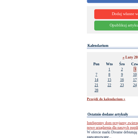
Dodaj własne w
Opublikuj artyku
Kalendarium
«
Luty 20
Pon
Wto
Śro
Cz
1
2
3
7
8
9
10
14
15
16
17
21
22
23
24
28
Przejdź do kalendarium »
Ostatnio dodane artykuły
Inteligentny dom przyjazny zwierz
nowe urządzenia dla naszych pupil
W ofercie marki Dreame debiutują 
zaawansowane...