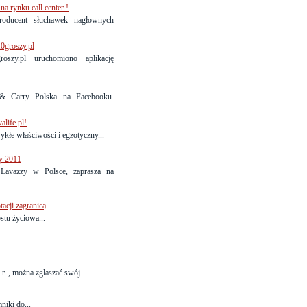
 rynku call center !
oducent słuchawek nagłownych
0groszy.pl
oszy.pl uruchomiono aplikację
& Carry Polska na Facebooku.
alife.pl!
łe właściwości i egzotyczny...
y 2011
 Lavazzy w Polsce, zaprasza na
acji zagranicą
stu życiowa...
 r. , można zgłaszać swój...
niki do...