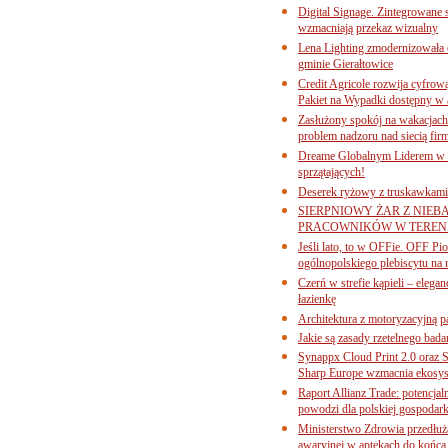
Digital Signage. Zintegrowane
wzmacniają przekaz wizualny
Lena Lighting zmodernizowała o
gminie Gierałtowice
Credit Agricole rozwija cyfrow
Pakiet na Wypadki dostępny w
Zasłużony spokój na wakacjach
problem nadzoru nad siecią fi
Dreame Globalnym Liderem w k
sprzątających!
Deserek ryżowy z truskawkami
SIERPNIOWY ŻAR Z NIEB
PRACOWNIKÓW W TERENI
Jeśli lato, to w OFFie. OFF P
ogólnopolskiego plebiscytu na 
Czerń w strefie kąpieli – eleg
łazienkę
Architektura z motoryzacyjną p
Jakie są zasady rzetelnego bad
Synappx Cloud Print 2.0 oraz 
Sharp Europe wzmacnia ekosys
Raport Allianz Trade: potencjal
powodzi dla polskiej gospodark
Ministerstwo Zdrowia przedłuża
awaryjnej w aptekach do końca