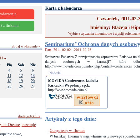
Karta z kalendarza
ydarzenie
Czwartek, 2011-02-
ł z linkami
Imieniny: Błażeja i Hipo
Wybierz życzenia imieninowe i wyślij solenizan
Seminarium"Ochrona danych osobowyc
dodaj wydarzenie »
Data: 2011-02-02 - 2011-02-03
Szanowni Państwo Z przyjemnością zapraszamy Państwa na d
11
»
danych osobowych w farmacji”, która odb
w
Pią
Sob
Nie
http://www.movida.com.pl/index.php?content=conferences_oc
4
5
6
Nadesłał:
11
12
13
MOVIDA Conferences Izabella
18
19
20
Kiriczok i Wspólnicy sp.k.
25
26
27
http://www.movida.com.pl
dodaj artykuł »
Artykuły z tego dnia:
ętom. Dreame prezentuje
i
Gorące testy w Thermie
zupełnie nowe,
W bielskiej Thermie trwają właśnie testy nowego sposobu zas