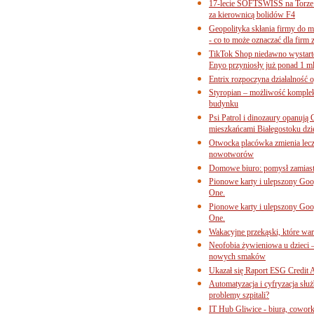
17-lecie SOFTSWISS na Torze P
za kierownicą bolidów F4
Geopolityka skłania firmy do 
- co to może oznaczać dla firm 
TikTok Shop niedawno wystart
Enyo przyniosły już ponad 1 ml
Entrix rozpoczyna działalność 
Styropian – możliwość komple
budynku
Psi Patrol i dinozaury opanują 
mieszkańcami Białegostoku dzi
Otwocka placówka zmienia lecze
nowotworów
Domowe biuro: pomysł zamiast
Pionowe karty i ulepszony Goog
One.
Pionowe karty i ulepszony Goog
One.
Wakacyjne przekąski, które war
Neofobia żywieniowa u dzieci 
nowych smaków
Ukazał się Raport ESG Credit A
Automatyzacja i cyfryzacja słu
problemy szpitali?
IT Hub Gliwice - biura, cowork