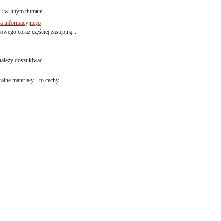
i w lutym tłumnie...
wa informacyjnego
wego coraz częściej zastępują...
ależy doszukiwać...
alne materiały – to cechy...