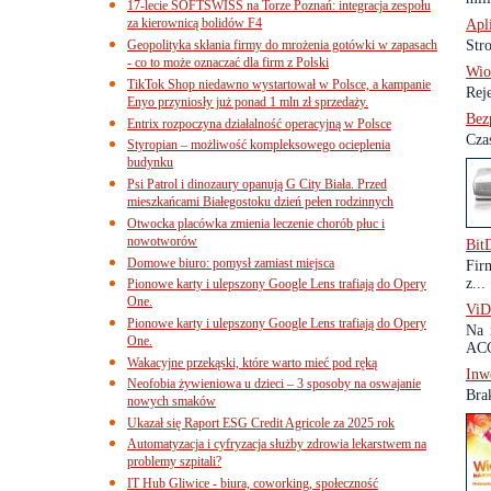
17-lecie SOFTSWISS na Torze Poznań: integracja zespołu
za kierownicą bolidów F4
Apl
Geopolityka skłania firmy do mrożenia gotówki w zapasach
Stro
- co to może oznaczać dla firm z Polski
Wio
TikTok Shop niedawno wystartował w Polsce, a kampanie
Rej
Enyo przyniosły już ponad 1 mln zł sprzedaży.
Bez
Entrix rozpoczyna działalność operacyjną w Polsce
Cza
Styropian – możliwość kompleksowego ocieplenia
budynku
Psi Patrol i dinozaury opanują G City Biała. Przed
mieszkańcami Białegostoku dzień pełen rodzinnych
Otwocka placówka zmienia leczenie chorób płuc i
nowotworów
Bit
Domowe biuro: pomysł zamiast miejsca
Fir
z...
Pionowe karty i ulepszony Google Lens trafiają do Opery
One.
ViD
Pionowe karty i ulepszony Google Lens trafiają do Opery
Na 
One.
ACC
Wakacyjne przekąski, które warto mieć pod ręką
Inw
Neofobia żywieniowa u dzieci – 3 sposoby na oswajanie
Brak
nowych smaków
Ukazał się Raport ESG Credit Agricole za 2025 rok
Automatyzacja i cyfryzacja służby zdrowia lekarstwem na
problemy szpitali?
IT Hub Gliwice - biura, coworking, społeczność