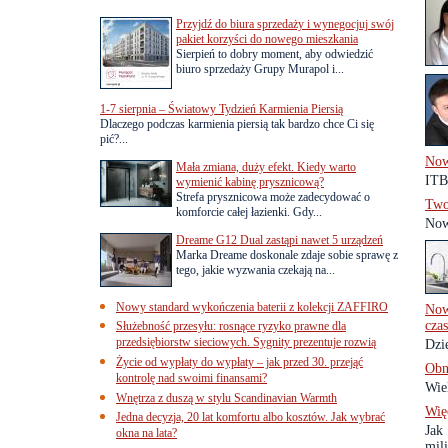
Przyjdź do biura sprzedaży i wynegocjuj swój
pakiet korzyści do nowego mieszkania
Sierpień to dobry moment, aby odwiedzić
biuro sprzedaży Grupy Murapol i...
1-7 sierpnia – Światowy Tydzień Karmienia Piersią
Dlaczego podczas karmienia piersią tak bardzo chce Ci się
pić?...
Now
Mała zmiana, duży efekt. Kiedy warto
ITB
wymienić kabinę prysznicową?
Strefa prysznicowa może zadecydować o
Two
komforcie całej łazienki. Gdy...
Now
Dreame G12 Dual zastąpi nawet 5 urządzeń
Marka Dreame doskonale zdaje sobie sprawę z
tego, jakie wyzwania czekają na...
Nowy standard wykończenia baterii z kolekcji ZAFFIRO
Now
czas
Służebność przesyłu: rosnące ryzyko prawne dla
przedsiębiorstw sieciowych. Sygnity prezentuje rozwią
Dzi
Życie od wypłaty do wypłaty – jak przed 30. przejąć
Obn
kontrolę nad swoimi finansami?
Wie
Wnętrza z duszą w stylu Scandinavian Warmth
Wię
Jedna decyzja, 20 lat komfortu albo kosztów. Jak wybrać
Jak
okna na lata?
mil