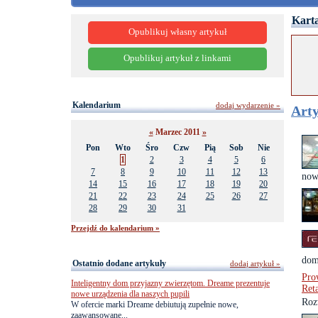
Karta
Opublikuj własny artykuł
Opublikuj artykuł z linkami
Kalendarium
dodaj wydarzenie »
Arty
«
Marzec 2011
»
Pon
Wto
Śro
Czw
Pią
Sob
Nie
1
2
3
4
5
6
7
8
9
10
11
12
13
now
14
15
16
17
18
19
20
21
22
23
24
25
26
27
28
29
30
31
Przejdź do kalendarium »
dom
Ostatnio dodane artykuły
dodaj artykuł »
Pro
Inteligentny dom przyjazny zwierzętom. Dreame prezentuje
Ret
nowe urządzenia dla naszych pupili
Roz
W ofercie marki Dreame debiutują zupełnie nowe,
zaawansowane...