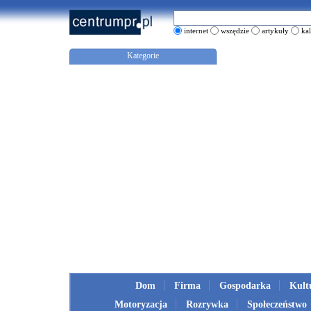
internet
wszędzie
artykuły
ka
Kategorie
Dom
Firma
Gospodarka
Kult
Motoryzacja
Rozrywka
Społeczeństwo