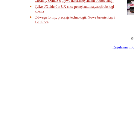
Cieśniny Ormuz wpływa na branżę chemii budowlanej?
Tylko 6% liderów CX chce pełnej automatyzacji obsługi
klienta
Odwaga formy, precyzja technologii. Nowe baterie Kay i
L20 Roca
© 
Regulamin i Po