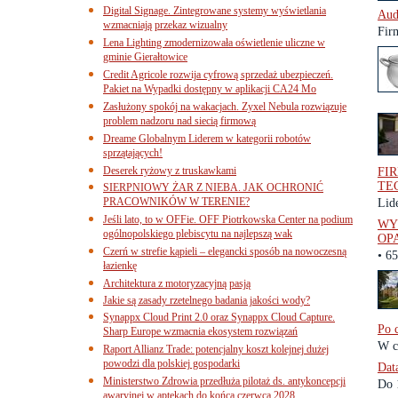
Digital Signage. Zintegrowane systemy wyświetlania
Aud
wzmacniają przekaz wizualny
Fir
Lena Lighting zmodernizowała oświetlenie uliczne w
gminie Gierałtowice
Credit Agricole rozwija cyfrową sprzedaż ubezpieczeń.
Pakiet na Wypadki dostępny w aplikacji CA24 Mo
Zasłużony spokój na wakacjach. Zyxel Nebula rozwiązuje
problem nadzoru nad siecią firmową
Dreame Globalnym Liderem w kategorii robotów
sprzątających!
Deserek ryżowy z truskawkami
FI
TE
SIERPNIOWY ŻAR Z NIEBA. JAK OCHRONIĆ
PRACOWNIKÓW W TERENIE?
Lid
Jeśli lato, to w OFFie. OFF Piotrkowska Center na podium
WY
ogólnopolskiego plebiscytu na najlepszą wak
OP
Czerń w strefie kąpieli – elegancki sposób na nowoczesną
• 6
łazienkę
Architektura z motoryzacyjną pasją
Jakie są zasady rzetelnego badania jakości wody?
Synappx Cloud Print 2.0 oraz Synappx Cloud Capture.
Po 
Sharp Europe wzmacnia ekosystem rozwiązań
W ci
Raport Allianz Trade: potencjalny koszt kolejnej dużej
powodzi dla polskiej gospodarki
Dat
Ministerstwo Zdrowia przedłuża pilotaż ds. antykoncepcji
Do 
awaryjnej w aptekach do końca czerwca 2028