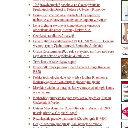
10 Sprawdzonych Sposobów na Oszczędzanie na
Produktach dla Dzieci w Polsce z Użyciem Kuponów
Boimy się „chemii” na etykietach. O tej naprawdę
niebezpiecznej przypominamy sobie dopiero w sytuacj
Lena Lighting stworzyła kompleksową koncepcję
oświetlenia dla nowej siedziby Dektra S.A.
Czy da się randkować inaczej?
Lena Lighting z certyfikacją ADQCC. SKVER LED spełnia
wymogi rynku Zjednoczonych Emiratów Arabskich
Pol
Grupa Roca zamyka 2025 rok z przychodami 1,96 mld euro
Każ
i zyskiem netto w wysokości 43 mln euro
Trwa lato z Akademią swisspor
Nowy odkurzacz pionowy 2w1 Cecotec Conga Rockstar
RS50
Polska technologia idzie łeb w łeb z Doliną Krzemową.
Rodzimy agent AI konkuruje z globalnymi gigant
Miękkie światło na okrągło. Jak wykorzystać okrągłe lampy
we wnętrzu?
Najbardziej puszyste miejsce tego lata w gdyńskiej Pijalni
Czekolady E.Wedel
Ostatni Mieszkaniowy Dzień Otwarty z rabatami do 20%
na całą ofertę w Grupie Murapol
Rozwiązania przeciwpaniczne BKS: dźwignia B-7404
Ceny surowców pod presją. Jak sytuacja w rejonie