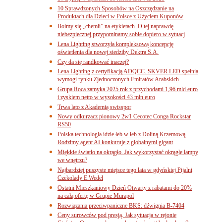
10 Sprawdzonych Sposobów na Oszczędzanie na
Produktach dla Dzieci w Polsce z Użyciem Kuponów
Boimy się „chemii” na etykietach. O tej naprawdę
niebezpiecznej przypominamy sobie dopiero w sytuacj
Lena Lighting stworzyła kompleksową koncepcję
oświetlenia dla nowej siedziby Dektra S.A.
Czy da się randkować inaczej?
Lena Lighting z certyfikacją ADQCC. SKVER LED spełnia
wymogi rynku Zjednoczonych Emiratów Arabskich
Grupa Roca zamyka 2025 rok z przychodami 1,96 mld euro
i zyskiem netto w wysokości 43 mln euro
Trwa lato z Akademią swisspor
Nowy odkurzacz pionowy 2w1 Cecotec Conga Rockstar
RS50
Polska technologia idzie łeb w łeb z Doliną Krzemową.
Rodzimy agent AI konkuruje z globalnymi gigant
Miękkie światło na okrągło. Jak wykorzystać okrągłe lampy
we wnętrzu?
Najbardziej puszyste miejsce tego lata w gdyńskiej Pijalni
Czekolady E.Wedel
Ostatni Mieszkaniowy Dzień Otwarty z rabatami do 20%
na całą ofertę w Grupie Murapol
Rozwiązania przeciwpaniczne BKS: dźwignia B-7404
Ceny surowców pod presją. Jak sytuacja w rejonie