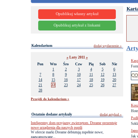
Karta
Opublikuj własny artykuł
Opublikuj artykuł z linkami
Kalendarium
dodaj wydarzenie »
Arty
«
Luty 2011
»
Kasp
Pon
Wto
Śro
Czw
Pią
Sob
Nie
Form
1
2
3
4
5
6
7
8
9
10
11
12
13
14
15
16
17
18
19
20
21
22
23
24
25
26
27
28
Przejdź do kalendarium »
Kosz
Hote
Ostatnio dodane artykuły
dodaj artykuł »
Podł
Inteligentny dom przyjazny zwierzętom. Dreame prezentuje
Szkl
nowe urządzenia dla naszych pupili
Japo
W ofercie marki Dreame debiutują zupełnie nowe,
Jak 
zaawansowane...