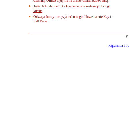
Cieśniny Ormuz wpływa na branżę chemii budowlanej?
Tylko 6% liderów CX chce pełnej automatyzacji obsługi
klienta
Odwaga formy, precyzja technologii. Nowe baterie Kay i
L20 Roca
© 
Regulamin i Po