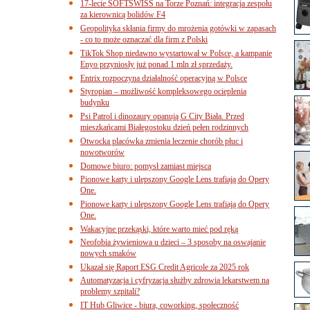
17-lecie SOFTSWISS na Torze Poznań: integracja zespołu
za kierownicą bolidów F4
Geopolityka skłania firmy do mrożenia gotówki w zapasach
- co to może oznaczać dla firm z Polski
TikTok Shop niedawno wystartował w Polsce, a kampanie
Enyo przyniosły już ponad 1 mln zł sprzedaży.
Entrix rozpoczyna działalność operacyjną w Polsce
Styropian – możliwość kompleksowego ocieplenia
budynku
Psi Patrol i dinozaury opanują G City Biała. Przed
mieszkańcami Białegostoku dzień pełen rodzinnych
Otwocka placówka zmienia leczenie chorób płuc i
nowotworów
Domowe biuro: pomysł zamiast miejsca
Pionowe karty i ulepszony Google Lens trafiają do Opery
One.
Pionowe karty i ulepszony Google Lens trafiają do Opery
One.
Wakacyjne przekąski, które warto mieć pod ręką
Neofobia żywieniowa u dzieci – 3 sposoby na oswajanie
nowych smaków
Ukazał się Raport ESG Credit Agricole za 2025 rok
Automatyzacja i cyfryzacja służby zdrowia lekarstwem na
problemy szpitali?
IT Hub Gliwice - biura, coworking, społeczność