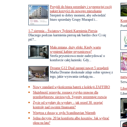
Przyjdź do biura sprzedaży i wynegocjuj swój
pakiet korzyści do nowego mieszkania
Sierpień to dobry moment, aby odwiedzić
biuro sprzedaży Grupy Murapol i...
Kont
Port
1-7 sierpnia – Światowy Tydzień Karmienia Piersią
Dlaczego podczas karmienia piersią tak bardzo chce Ci się
pić?...
Mała zmiana, duży efekt. Kiedy warto
wymienić kabinę prysznicową?
Strefa prysznicowa może zadecydować o
komforcie całej łazienki. Gdy...
Dreame G12 Dual zastąpi nawet 5 urządzeń
Marka Dreame doskonale zdaje sobie sprawę z
tego, jakie wyzwania czekają na...
nazw
Serw
Nowy standard wykończenia baterii z kolekcji ZAFFIRO
Libe
Służebność przesyłu: rosnące ryzyko prawne dla
Libe
przedsiębiorstw sieciowych. Sygnity prezentuje rozwią
Życie od wypłaty do wypłaty – jak przed 30. przejąć
kontrolę nad swoimi finansami?
Wnętrza z duszą w stylu Scandinavian Warmth
Jedna decyzja, 20 lat komfortu albo kosztów. Jak wybrać
okna na lata?