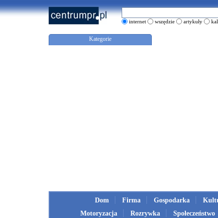
internet
wszędzie
artykuły
ka
Kategorie
Dom
Firma
Gospodarka
Kult
Motoryzacja
Rozrywka
Społeczeństwo