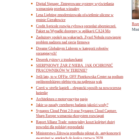
Digital Signage. Zintegrowane systemy wyświetlania
wzmacniają przekaz wizualny
Lena Lighting zmodernizowała oświetlenie uliczne w
gminie Gierałtowice
Rozp
Credit Agricole rozwija cyfrową sprzedaż ubezpieczeń.
Mini
Pakiet na Wypadki dostępny w aplikacji CA24 Mo
Zasłużony spokój na wakacjach. Zyxel Nebula rozwiązuje
problem nadzoru nad siecią firmową
Dreame Globalnym Liderem w kategorii robotów
sprzątających!
Deserek ryżowy z truskawkami
SIERPNIOWY ŻAR Z NIEBA. JAK OCHRONIĆ
PRACOWNIKÓW W TERENIE?
Jeśli lato, to w OFFie. OFF Piotrkowska Center na podium
ogólnopolskiego plebiscytu na najlepszą wak
Czerń w strefie kąpieli – elegancki sposób na nowoczesną
łazienkę
Architektura z motoryzacyjną pasją
Jakie są zasady rzetelnego badania jakości wody?
Synappx Cloud Print 2.0 oraz Synappx Cloud Capture.
Sharp Europe wzmacnia ekosystem rozwiązań
Raport Allianz Trade: potencjalny koszt kolejnej dużej
powodzi dla polskiej gospodarki
Ministerstwo Zdrowia przedłuża pilotaż ds. antykoncepcji
awaryjnej w aptekach do końca czerwca 2028