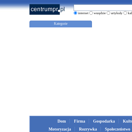
internet
wszędzie
artykuły
ka
Kategorie
Dom
Firma
Gospodarka
Kult
Motoryzacja
Rozrywka
Społeczeństwo