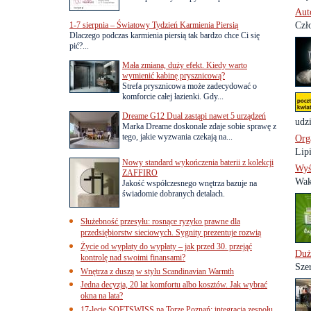
Aut
1-7 sierpnia – Światowy Tydzień Karmienia Piersią
Czło
Dlaczego podczas karmienia piersią tak bardzo chce Ci się
pić?...
Mała zmiana, duży efekt. Kiedy warto
wymienić kabinę prysznicową?
Strefa prysznicowa może zadecydować o
komforcie całej łazienki. Gdy...
Dreame G12 Dual zastąpi nawet 5 urządzeń
udzi
Marka Dreame doskonale zdaje sobie sprawę z
tego, jakie wyzwania czekają na...
Org
Lipi
Nowy standard wykończenia baterii z kolekcji
Wyś
ZAFFIRO
Wak
Jakość współczesnego wnętrza bazuje na
świadomie dobranych detalach.
Służebność przesyłu: rosnące ryzyko prawne dla
przedsiębiorstw sieciowych. Sygnity prezentuje rozwią
Życie od wypłaty do wypłaty – jak przed 30. przejąć
Duż
kontrolę nad swoimi finansami?
Sze
Wnętrza z duszą w stylu Scandinavian Warmth
Jedna decyzja, 20 lat komfortu albo kosztów. Jak wybrać
okna na lata?
17-lecie SOFTSWISS na Torze Poznań: integracja zespołu