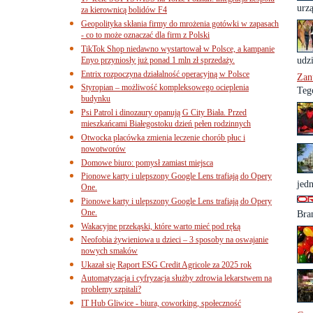
urzą
za kierownicą bolidów F4
Geopolityka skłania firmy do mrożenia gotówki w zapasach
- co to może oznaczać dla firm z Polski
TikTok Shop niedawno wystartował w Polsce, a kampanie
Enyo przyniosły już ponad 1 mln zł sprzedaży.
udzi
Entrix rozpoczyna działalność operacyjną w Polsce
Zan
Styropian – możliwość kompleksowego ocieplenia
Teg
budynku
Psi Patrol i dinozaury opanują G City Biała. Przed
mieszkańcami Białegostoku dzień pełen rodzinnych
Otwocka placówka zmienia leczenie chorób płuc i
nowotworów
Domowe biuro: pomysł zamiast miejsca
Pionowe karty i ulepszony Google Lens trafiają do Opery
jed
One.
Pionowe karty i ulepszony Google Lens trafiają do Opery
One.
Bra
Wakacyjne przekąski, które warto mieć pod ręką
Neofobia żywieniowa u dzieci – 3 sposoby na oswajanie
nowych smaków
Ukazał się Raport ESG Credit Agricole za 2025 rok
Automatyzacja i cyfryzacja służby zdrowia lekarstwem na
problemy szpitali?
IT Hub Gliwice - biura, coworking, społeczność