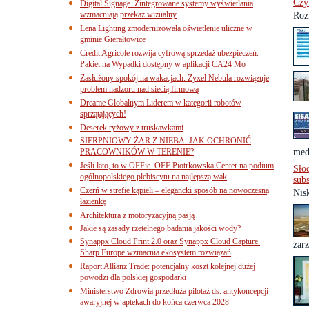
Czy
Digital Signage. Zintegrowane systemy wyświetlania
wzmacniają przekaz wizualny
Roz
Lena Lighting zmodernizowała oświetlenie uliczne w
gminie Gierałtowice
Credit Agricole rozwija cyfrową sprzedaż ubezpieczeń.
Pakiet na Wypadki dostępny w aplikacji CA24 Mo
Zasłużony spokój na wakacjach. Zyxel Nebula rozwiązuje
problem nadzoru nad siecią firmową
Dreame Globalnym Liderem w kategorii robotów
sprzątających!
Deserek ryżowy z truskawkami
SIERPNIOWY ŻAR Z NIEBA. JAK OCHRONIĆ
PRACOWNIKÓW W TERENIE?
med
Jeśli lato, to w OFFie. OFF Piotrkowska Center na podium
Sło
ogólnopolskiego plebiscytu na najlepszą wak
sub
Czerń w strefie kąpieli – elegancki sposób na nowoczesną
Nis
łazienkę
Architektura z motoryzacyjną pasją
Jakie są zasady rzetelnego badania jakości wody?
Synappx Cloud Print 2.0 oraz Synappx Cloud Capture.
zarz
Sharp Europe wzmacnia ekosystem rozwiązań
Raport Allianz Trade: potencjalny koszt kolejnej dużej
powodzi dla polskiej gospodarki
Ministerstwo Zdrowia przedłuża pilotaż ds. antykoncepcji
awaryjnej w aptekach do końca czerwca 2028