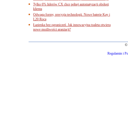
Tylko 6% liderów CX chce pełnej automatyzacji obsługi
klienta
Odwaga formy, precyzja technologii. Nowe baterie Kay i
L20 Roca
Łazienka bez ograniczeń. Jak innowacyjna toaleta otwiera
nowe możliwości aranżacji?
© 
Regulamin i Po