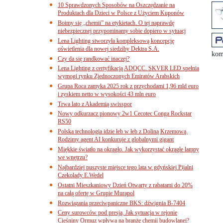
10 Sprawdzonych Sposobów na Oszczędzanie na
Produktach dla Dzieci w Polsce z Użyciem Kuponów
Boimy się „chemii” na etykietach. O tej naprawdę
niebezpiecznej przypominamy sobie dopiero w sytuacj
Lena Lighting stworzyła kompleksową koncepcję
oświetlenia dla nowej siedziby Dektra S.A.
kom
Czy da się randkować inaczej?
Lena Lighting z certyfikacją ADQCC. SKVER LED spełnia
wymogi rynku Zjednoczonych Emiratów Arabskich
Grupa Roca zamyka 2025 rok z przychodami 1,96 mld euro
i zyskiem netto w wysokości 43 mln euro
Trwa lato z Akademią swisspor
Nowy odkurzacz pionowy 2w1 Cecotec Conga Rockstar
RS50
Polska technologia idzie łeb w łeb z Doliną Krzemową.
Rodzimy agent AI konkuruje z globalnymi gigant
Miękkie światło na okrągło. Jak wykorzystać okrągłe lampy
we wnętrzu?
Najbardziej puszyste miejsce tego lata w gdyńskiej Pijalni
Czekolady E.Wedel
Ostatni Mieszkaniowy Dzień Otwarty z rabatami do 20%
na całą ofertę w Grupie Murapol
Rozwiązania przeciwpaniczne BKS: dźwignia B-7404
Ceny surowców pod presją. Jak sytuacja w rejonie
Cieśniny Ormuz wpływa na branżę chemii budowlanej?