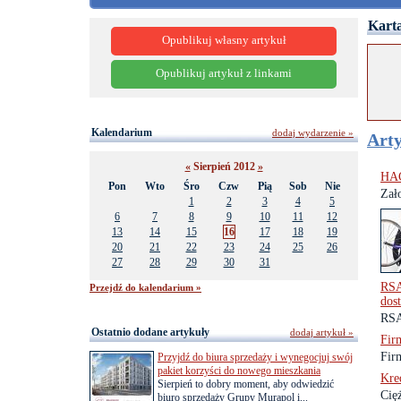
Karta
Opublikuj własny artykuł
Opublikuj artykuł z linkami
Kalendarium
dodaj wydarzenie »
Arty
«
Sierpień 2012
»
HA
Pon
Wto
Śro
Czw
Pią
Sob
Nie
Zał
1
2
3
4
5
6
7
8
9
10
11
12
13
14
15
16
17
18
19
20
21
22
23
24
25
26
27
28
29
30
31
RSA
Przejdź do kalendarium »
dos
RSA
Ostatnio dodane artykuły
dodaj artykuł »
Fir
Fir
Przyjdź do biura sprzedaży i wynegocjuj swój
pakiet korzyści do nowego mieszkania
Kre
Sierpień to dobry moment, aby odwiedzić
Cię
biuro sprzedaży Grupy Murapol i...