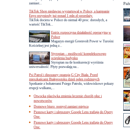
zamiast...
Paź
TikTok Shop niedawno wystartował w Polsce, a kampanie
Enyo przyniosły już ponad 1 mln zł sprzedaży.
TikTok dociera w Polsce do niemal 40 proc. dorosłych, a
wartość TikTok...
Entrix rozpoczyna działalność operacyjną w
Polsce
Magazyn energii Greenvolt Power w Turośni
Kościelnej jest jedną z...
Styropian – możliwość kompleksowego
ocieplenia budynku
Styropian na tle konkurencji wyróżnia
uniwersalność. Płyty pozwalają na...
Psi Patrol i dinozaury opanują G City Biała. Przed
mieszkańcami Białegostoku dzień pełen rodzinnych
Spotkanie z bohaterami Psiego Patrolu, widowiskowe pokazy
erupcji wulkanu,...
Otwocka placówka zmienia leczenie chorób płuc i
nowotworów
Domowe biuro: pomysł zamiast miejsca
Pionowe karty i ulepszony Google Lens trafiają do Opery
One.
Pionowe karty i ulepszony Google Lens trafiają do Opery
One.