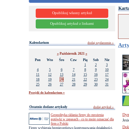
Karta
Opublikuj własny artykuł
Opublikuj artykuł z linkami
Kalendarium
dodaj wydarzenie »
Arty
«
Październik 2021
»
Pon
Wto
Śro
Czw
Pią
Sob
Nie
1
2
3
4
5
6
7
8
9
10
11
12
13
14
15
16
17
18
19
20
21
22
23
24
25
26
27
28
29
30
31
Przejdź do kalendarium »
Ostatnio dodane artykuły
dodaj artykuł »
Dyn
Geopolityka skłania firmy do mrożenia
gotówki w zapasach - co to może oznaczać dla
Jes
firm z Polski
Doł
Firmy wybierają bezpieczeństwo kontynuowania działalności,