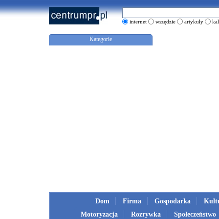
internet
wszędzie
artykuły
ka
Kategorie
Dom
Firma
Gospodarka
Kult
Motoryzacja
Rozrywka
Społeczeństwo