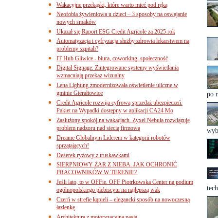
Wakacyjne przekąski, które warto mieć pod ręką
Neofobia żywieniowa u dzieci – 3 sposoby na oswajanie
nowych smaków
Ukazał się Raport ESG Credit Agricole za 2025 rok
Automatyzacja i cyfryzacja służby zdrowia lekarstwem na
problemy szpitali?
IT Hub Gliwice - biura, coworking, społeczność
Digital Signage. Zintegrowane systemy wyświetlania
wzmacniają przekaz wizualny
Lena Lighting zmodernizowała oświetlenie uliczne w
gminie Gierałtowice
po r
Credit Agricole rozwija cyfrową sprzedaż ubezpieczeń.
Pakiet na Wypadki dostępny w aplikacji CA24 Mo
Zasłużony spokój na wakacjach. Zyxel Nebula rozwiązuje
problem nadzoru nad siecią firmową
wyb
Dreame Globalnym Liderem w kategorii robotów
sprzątających!
Deserek ryżowy z truskawkami
SIERPNIOWY ŻAR Z NIEBA. JAK OCHRONIĆ
PRACOWNIKÓW W TERENIE?
Jeśli lato, to w OFFie. OFF Piotrkowska Center na podium
tech
ogólnopolskiego plebiscytu na najlepszą wak
Czerń w strefie kąpieli – elegancki sposób na nowoczesną
łazienkę
Architektura z motoryzacyjną pasją