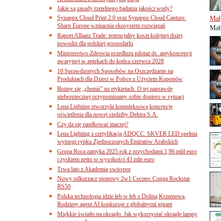
Jakie są zasady rzetelnego badania jakości wody?
Synappx Cloud Print 2.0 oraz Synappx Cloud Capture.
Mał
Sharp Europe wzmacnia ekosystem rozwiązań
Mał
Raport Allianz Trade: potencjalny koszt kolejnej dużej
powodzi dla polskiej gospodarki
Ministerstwo Zdrowia przedłuża pilotaż ds. antykoncepcji
awaryjnej w aptekach do końca czerwca 2028
10 Sprawdzonych Sposobów na Oszczędzanie na
Produktach dla Dzieci w Polsce z Użyciem Kuponów
Boimy się „chemii” na etykietach. O tej naprawdę
niebezpiecznej przypominamy sobie dopiero w sytuacj
Lena Lighting stworzyła kompleksową koncepcję
oświetlenia dla nowej siedziby Dektra S.A.
Czy da się randkować inaczej?
Lena Lighting z certyfikacją ADQCC. SKVER LED spełnia
wymogi rynku Zjednoczonych Emiratów Arabskich
Grupa Roca zamyka 2025 rok z przychodami 1,96 mld euro
i zyskiem netto w wysokości 43 mln euro
Trwa lato z Akademią swisspor
Nowy odkurzacz pionowy 2w1 Cecotec Conga Rockstar
RS50
Polska technologia idzie łeb w łeb z Doliną Krzemową.
Rodzimy agent AI konkuruje z globalnymi gigant
Miękkie światło na okrągło. Jak wykorzystać okrągłe lampy