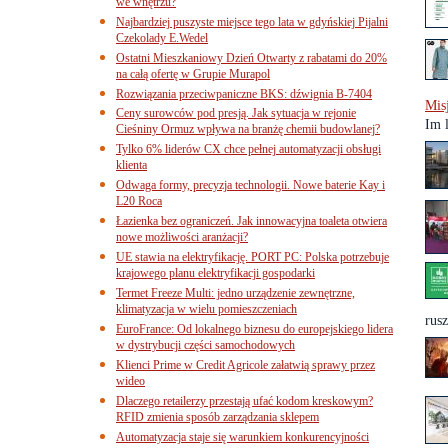
we wnętrzu?
Najbardziej puszyste miejsce tego lata w gdyńskiej Pijalni
Czekolady E.Wedel
Ostatni Mieszkaniowy Dzień Otwarty z rabatami do 20%
na całą ofertę w Grupie Murapol
Rozwiązania przeciwpaniczne BKS: dźwignia B-7404
Mis
Ceny surowców pod presją. Jak sytuacja w rejonie
Im 
Cieśniny Ormuz wpływa na branżę chemii budowlanej?
Tylko 6% liderów CX chce pełnej automatyzacji obsługi
klienta
Odwaga formy, precyzja technologii. Nowe baterie Kay i
L20 Roca
Łazienka bez ograniczeń. Jak innowacyjna toaleta otwiera
nowe możliwości aranżacji?
UE stawia na elektryfikację. PORT PC: Polska potrzebuje
krajowego planu elektryfikacji gospodarki
Termet Freeze Multi: jedno urządzenie zewnętrzne,
klimatyzacja w wielu pomieszczeniach
rusz
EuroFrance: Od lokalnego biznesu do europejskiego lidera
w dystrybucji części samochodowych
Klienci Prime w Credit Agricole załatwią sprawy przez
wideo
Dlaczego retailerzy przestają ufać kodom kreskowym?
RFID zmienia sposób zarządzania sklepem
Automatyzacja staje się warunkiem konkurencyjności